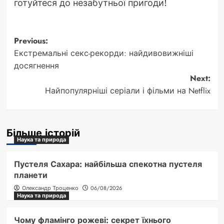
готуйтеся до незабутньої пригоди!
Post
Previous:
Екстремальні секс-рекорди: найдивовижніші
navigation
досягнення
Next:
Найпопулярніші серіали і фільми на Netflix
Більше історій
Наука та природа
Пустеля Сахара: найбільша спекотна пустеля
планети
Олександр Троценко
06/08/2026
Наука та природа
Чому фламінго рожеві: секрет їхнього