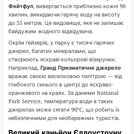
Фейтфул
, вивергається приблизно кожні 90
хвилин, викидаючи гарячу воду на висоту
до 55 метрів. Це видовище, яке не залишає
байдужим жодного відвідувача.
Окрім гейзерів, у парку є тисячі гарячих
джерел, багатих мінералами, що
створюють яскраві кольорові візерунки.
Наприклад,
Гранд Призматичне джерело
вражає своєю веселковою палітрою — від
глибокого синього в центрі до яскраво-
оранжевого на краях. За даними National
Park Service, температура води в таких
джерелах може сягати 90°C, що робить їх
небезпечними для необережних туристів.
Великий каньйон Єллоустоуну