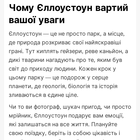
Чому Єллоустоун вартий
вашої уваги
Єллоустоун — це не просто парк, а місце,
де природа розкриває свої найяскравіші
грані. Тут киплять гейзери, реве каньйон, а
дикі тварини нагадують про те, яким був
світ до приходу людини. Кожен крок у
цьому парку — це подорож у серце
планети, де геологія, біологія та історія
зливаються в єдине ціле.
Чи то ви фотограф, шукач пригод, чи просто
мрійник, Єллоустоун подарує вам емоції,
які залишаться на все життя. Плануйте
свою поїздку, беріть із собою цікавість і