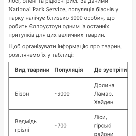
лосі, олені та рідкісні рисі. За даними
National Park Service, популяція бізонів у
парку налічує близько 5000 особин, що
робить Єллоустоун одним із останніх
притулків для цих величних тварин.
Щоб організувати інформацію про тварин,
розглянемо їх у таблиці:
Вид тварини
Популяція
Де зустріти
Долина
Бізон
~5000
Ламар,
Хейден
Ліси,
Ведмідь
~700
гірські
грізлі
райони