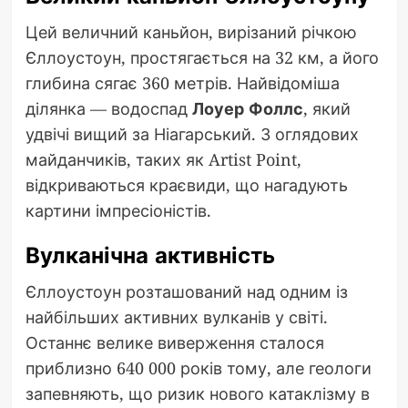
Цей величний каньйон, вирізаний річкою
Єллоустоун, простягається на 32 км, а його
глибина сягає 360 метрів. Найвідоміша
ділянка — водоспад
Лоуер Фоллс
, який
удвічі вищий за Ніагарський. З оглядових
майданчиків, таких як Artist Point,
відкриваються краєвиди, що нагадують
картини імпресіоністів.
Вулканічна активність
Єллоустоун розташований над одним із
найбільших активних вулканів у світі.
Останнє велике виверження сталося
приблизно 640 000 років тому, але геологи
запевняють, що ризик нового катаклізму в