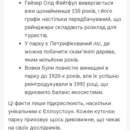
Гейзер Олд Фейтфул вивергається
вже щонайменше 150 років, і його
графік настільки передбачуваний, що
рейнджери складають розклад для
туристів.
У парку є
Петрифікований ліс
, де
можна побачити скам’янілі дерева,
яким мільйони років.
Вовки були повністю винищені в
парку до 1920-х років, але їх успішно
реінтродукували в 1995 році, що
відновило баланс екосистеми.
Ці факти лише підкреслюють, наскільки
унікальним є Єллоустоун. Кожен куточок
парку приховує щось дивовижне, що чекає
на своїх дослідників.