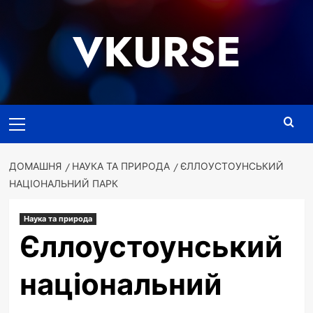
Перейти
до
VKURSE
вмісту
Основне
меню
ДОМАШНЯ
НАУКА ТА ПРИРОДА
ЄЛЛОУСТОУНСЬКИЙ
НАЦІОНАЛЬНИЙ ПАРК
Наука та природа
Єллоустоунський
національний