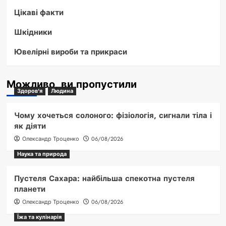
Цікаві факти
Шкідники
Ювелірні вироби та прикраси
Можливо, ви пропустили
Здоров'я
Людина
Чому хочеться солоного: фізіологія, сигнали тіла і
як діяти
Олександр Троценко
06/08/2026
Наука та природа
Пустеля Сахара: найбільша спекотна пустеля
планети
Олександр Троценко
06/08/2026
Їжа та кулінарія