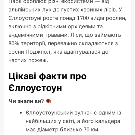
Парк охоплює різні екосистеми — від
альпійських лук до густих хвойних лісів. У
Єллоустоуні росте понад 1700 видів рослин,
включно з рідкісними орхідеями та
ендемічними травами. Ліси, що займають
80% території, переважно складаються з
сосни Лоджпол, яка адаптувалася до
частих пожеж.
Цікаві факти про
Єллоустоун
Чи знали ви?
Єллоустоунський вулкан є одним із
найбільших у світі, а його кальдера
має діаметр близько 70 км.