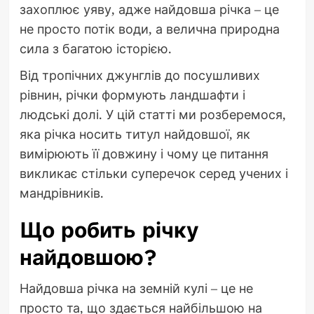
захоплює уяву, адже найдовша річка – це
не просто потік води, а велична природна
сила з багатою історією.
Від тропічних джунглів до посушливих
рівнин, річки формують ландшафти і
людські долі. У цій статті ми розберемося,
яка річка носить титул найдовшої, як
вимірюють її довжину і чому це питання
викликає стільки суперечок серед учених і
мандрівників.
Що робить річку
найдовшою?
Найдовша річка на земній кулі – це не
просто та, що здається найбільшою на