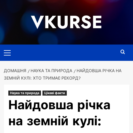
Перейти
до
VKURSE
вмісту
Основне
меню
ДОМАШНЯ
НАУКА ТА ПРИРОДА
НАЙДОВША РІЧКА НА
ЗЕМНІЙ КУЛІ: ХТО ТРИМАЄ РЕКОРД?
Наука та природа
Цікаві факти
Найдовша річка
на земній кулі: