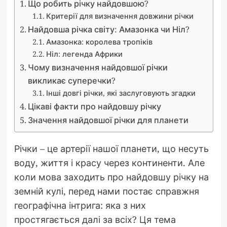
Що робить річку найдовшою?
Критерії для визначення довжини річки
Найдовша річка світу: Амазонка чи Ніл?
Амазонка: королева тропіків
Ніл: легенда Африки
Чому визначення найдовшої річки
викликає суперечки?
Інші довгі річки, які заслуговують згадки
Цікаві факти про найдовшу річку
Значення найдовшої річки для планети
Річки – це артерії нашої планети, що несуть
воду, життя і красу через континенти. Але
коли мова заходить про найдовшу річку на
земній кулі, перед нами постає справжня
географічна інтрига: яка з них
простягається далі за всіх? Ця тема