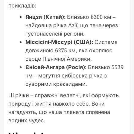
прикладів:
Янцзи (Китай):
Близько 6300 км –
найдовша річка Азії, що тече через
густонаселені регіони.
Міссісіпі-Міссурі (США):
Система
довжиною 6275 км, яка охоплює
серце Північної Америки.
Єнісей-Ангара (Росія):
Близько 5539
км – могутня сибірська річка з
суворими краєвидами.
Ці річки – справжні велетні, які формують
природу і життя навколо себе. Вони
нагадують, що наша планета сповнена
водних чудес.