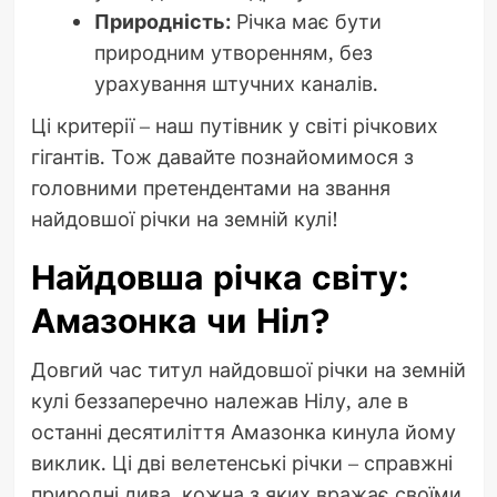
Природність:
Річка має бути
природним утворенням, без
урахування штучних каналів.
Ці критерії – наш путівник у світі річкових
гігантів. Тож давайте познайомимося з
головними претендентами на звання
найдовшої річки на земній кулі!
Найдовша річка світу:
Амазонка чи Ніл?
Довгий час титул найдовшої річки на земній
кулі беззаперечно належав Нілу, але в
останні десятиліття Амазонка кинула йому
виклик. Ці дві велетенські річки – справжні
природні дива, кожна з яких вражає своїми