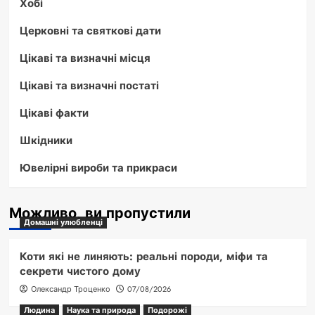
Хобі
Церковні та святкові дати
Цікаві та визначні місця
Цікаві та визначні постаті
Цікаві факти
Шкідники
Ювелірні вироби та прикраси
Можливо, ви пропустили
Домашні улюбленці
Коти які не линяють: реальні породи, міфи та
секрети чистого дому
Олександр Троценко
07/08/2026
Людина
Наука та природа
Подорожі