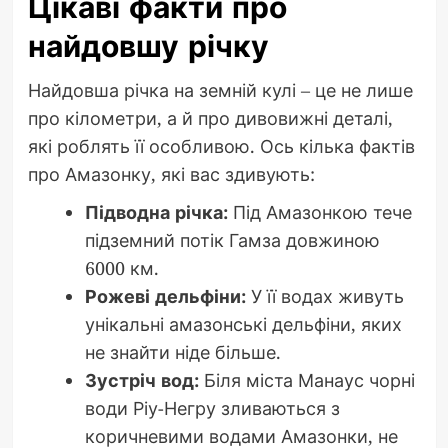
Цікаві факти про
найдовшу річку
Найдовша річка на земній кулі – це не лише
про кілометри, а й про дивовижні деталі,
які роблять її особливою. Ось кілька фактів
про Амазонку, які вас здивують:
Підводна річка:
Під Амазонкою тече
підземний потік Гамза довжиною
6000 км.
Рожеві дельфіни:
У її водах живуть
унікальні амазонські дельфіни, яких
не знайти ніде більше.
Зустріч вод:
Біля міста Манаус чорні
води Ріу-Негру зливаються з
коричневими водами Амазонки, не