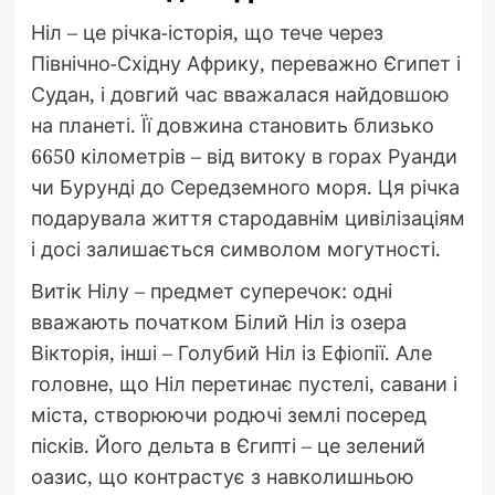
Ніл – це річка-історія, що тече через
Північно-Східну Африку, переважно Єгипет і
Судан, і довгий час вважалася найдовшою
на планеті. Її довжина становить близько
6650 кілометрів – від витоку в горах Руанди
чи Бурунді до Середземного моря. Ця річка
подарувала життя стародавнім цивілізаціям
і досі залишається символом могутності.
Витік Нілу – предмет суперечок: одні
вважають початком Білий Ніл із озера
Вікторія, інші – Голубий Ніл із Ефіопії. Але
головне, що Ніл перетинає пустелі, савани і
міста, створюючи родючі землі посеред
пісків. Його дельта в Єгипті – це зелений
оазис, що контрастує з навколишньою