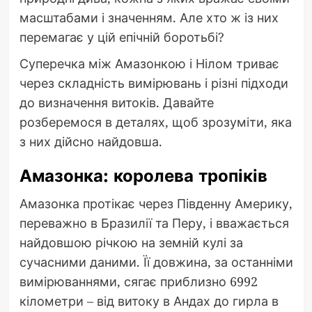
масштабами і значенням. Але хто ж із них
перемагає у цій епічній боротьбі?
Суперечка між Амазонкою і Нілом триває
через складність вимірювань і різні підходи
до визначення витоків. Давайте
розберемося в деталях, щоб зрозуміти, яка
з них дійсно найдовша.
Амазонка: королева тропіків
Амазонка протікає через Південну Америку,
переважно в Бразилії та Перу, і вважається
найдовшою річкою на земній кулі за
сучасними даними. Її довжина, за останніми
вимірюваннями, сягає приблизно 6992
кілометри – від витоку в Андах до гирла в