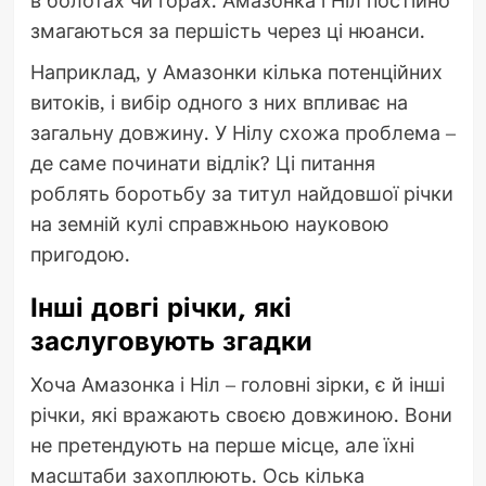
в болотах чи горах. Амазонка і Ніл постійно
змагаються за першість через ці нюанси.
Наприклад, у Амазонки кілька потенційних
витоків, і вибір одного з них впливає на
загальну довжину. У Нілу схожа проблема –
де саме починати відлік? Ці питання
роблять боротьбу за титул найдовшої річки
на земній кулі справжньою науковою
пригодою.
Інші довгі річки, які
заслуговують згадки
Хоча Амазонка і Ніл – головні зірки, є й інші
річки, які вражають своєю довжиною. Вони
не претендують на перше місце, але їхні
масштаби захоплюють. Ось кілька