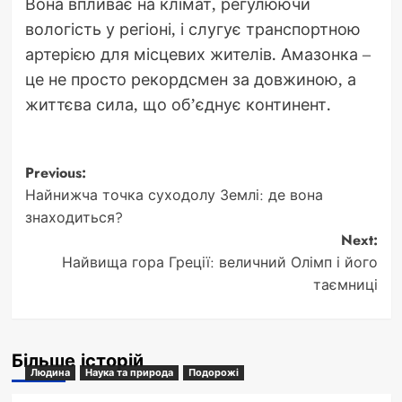
Вона впливає на клімат, регулюючи
вологість у регіоні, і слугує транспортною
артерією для місцевих жителів. Амазонка –
це не просто рекордсмен за довжиною, а
життєва сила, що об’єднує континент.
Post
Previous:
Найнижча точка суходолу Землі: де вона
navigation
знаходиться?
Next:
Найвища гора Греції: величний Олімп і його
таємниці
Більше історій
Людина
Наука та природа
Подорожі