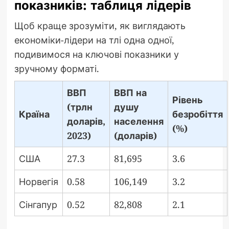
показників: таблиця лідерів
Щоб краще зрозуміти, як виглядають
економіки-лідери на тлі одна одної,
подивимося на ключові показники у
зручному форматі.
ВВП
ВВП на
Рівень
(трлн
душу
Країна
безробіття
доларів,
населення
(%)
2023)
(доларів)
США
27.3
81,695
3.6
Норвегія
0.58
106,149
3.2
Сінгапур
0.52
82,808
2.1