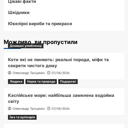
Цікаві факти
Шкідники
Ювелірні вироби та прикраси
Можливо, ви пропустили
Домашні улюбленці
Коти які не линяють: реальні породи, міфи та
секрети чистого дому
Олександр Троценко
07/08/2026
Людина
Наука та природа
Подорожі
Каспійське море: найбільша замкнена водойма
світу
Олександр Троценко
07/08/2026
Їжа та кулінарія