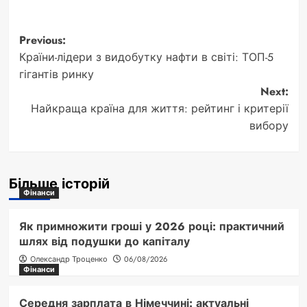
Post
Previous:
Країни-лідери з видобутку нафти в світі: ТОП-5
navigation
гігантів ринку
Next:
Найкраща країна для життя: рейтинг і критерії
вибору
Більше історій
Фінанси
Як примножити гроші у 2026 році: практичний
шлях від подушки до капіталу
Олександр Троценко
06/08/2026
Фінанси
Середня зарплата в Німеччині: актуальні