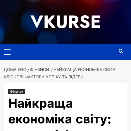
Перейти
до
VKURSE
вмісту
Основне
меню
ДОМАШНЯ
ФІНАНСИ
НАЙКРАЩА ЕКОНОМІКА СВІТУ:
КЛЮЧОВІ ФАКТОРИ УСПІХУ ТА ЛІДЕРИ
Фінанси
Найкраща
економіка світу: