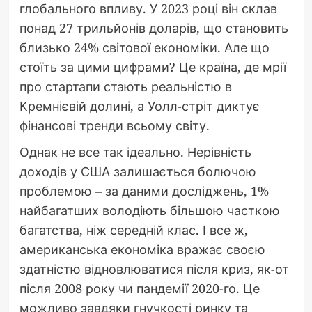
глобального впливу. У 2023 році він склав
понад 27 трильйонів доларів, що становить
близько 24% світової економіки. Але що
стоїть за цими цифрами? Це країна, де мрії
про стартапи стають реальністю в
Кремнієвій долині, а Уолл-стріт диктує
фінансові тренди всьому світу.
Однак не все так ідеально. Нерівність
доходів у США залишається болючою
проблемою – за даними досліджень, 1%
найбагатших володіють більшою часткою
багатства, ніж середній клас. І все ж,
американська економіка вражає своєю
здатністю відновлюватися після криз, як-от
після 2008 року чи пандемії 2020-го. Це
можливо завдяки гнучкості ринку та