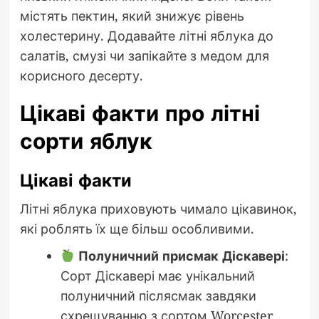
містять пектин, який знижує рівень
холестерину. Додавайте літні яблука до
салатів, смузі чи запікайте з медом для
корисного десерту.
Цікаві факти про літні
сорти яблук
Цікаві факти
Літні яблука приховують чимало цікавинок,
які роблять їх ще більш особливими.
Полуничний присмак Діскавері
:
Сорт Діскавері має унікальний
полуничний післясмак завдяки
схрещуванню з сортом Worcester