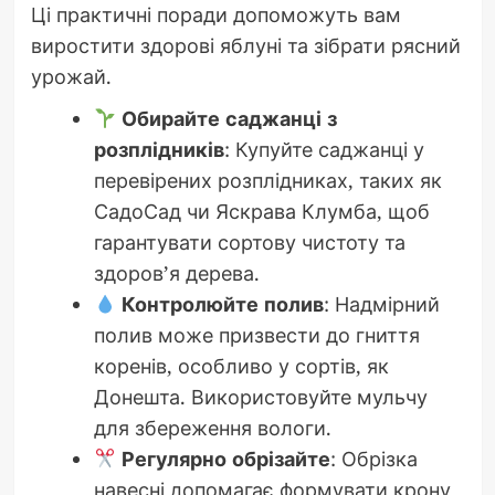
Ці практичні поради допоможуть вам
виростити здорові яблуні та зібрати рясний
урожай.
Обирайте саджанці з
розплідників
: Купуйте саджанці у
перевірених розплідниках, таких як
СадоСад чи Яскрава Клумба, щоб
гарантувати сортову чистоту та
здоров’я дерева.
Контролюйте полив
: Надмірний
полив може призвести до гниття
коренів, особливо у сортів, як
Донешта. Використовуйте мульчу
для збереження вологи.
Регулярно обрізайте
: Обрізка
навесні допомагає формувати крону