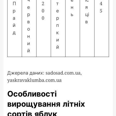
П
2
т
4
е
н
я
р
0
е
5
р
ь
ці
а
0
р
в
в
й
п
о
д
к
н
и
и
й
й
Джерела даних: sadosad.com.ua,
yaskravaklumba.com.ua
Особливості
вирощування літніх
сортів яблук