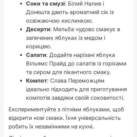
Соки та смузі
: Білий Налив і
Донешта дають ароматний сік із
освіжаючою кислинкою.
Десерти
: Мельба чудово смакує в
запечених яблуках із медом і
корицею.
Салати
: Додайте нарізані яблука
Вільямс Прайд до салатів із горіхами
та сиром для пікантного смаку.
Компот
: Слава Переможцям
ідеально підходить для приготування
компотів завдяки своїй соковитості.
Експериментуйте з літніми яблуками, щоб
відкрити нові смаки. Їхня універсальність
робить їх незамінними на кухні.