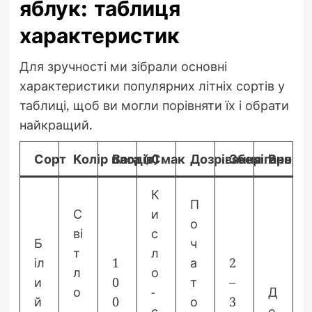
яблук: таблиця
характеристик
Для зручності ми зібрали основні
характеристики популярних літніх сортів у
таблиці, щоб ви могли порівняти їх і обрати
найкращий.
Сорт
Колір плодів
Вага (г)
Смак
Дозрівання
Зберігання
Врожай
К
П
С
и
о
ві
с
Б
ч
т
л
іл
1
а
2
л
о
и
0
т
–
о
-
Д
й
0
о
3
-
с
о