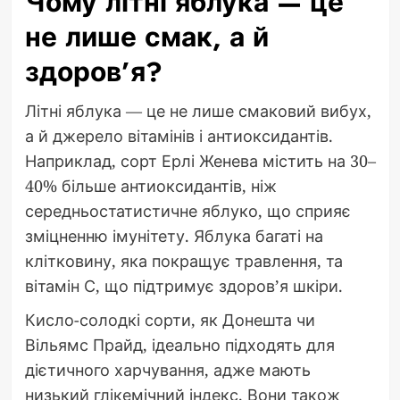
Чому літні яблука — це
не лише смак, а й
здоров’я?
Літні яблука — це не лише смаковий вибух,
а й джерело вітамінів і антиоксидантів.
Наприклад, сорт Ерлі Женева містить на 30–
40% більше антиоксидантів, ніж
середньостатистичне яблуко, що сприяє
зміцненню імунітету. Яблука багаті на
клітковину, яка покращує травлення, та
вітамін С, що підтримує здоров’я шкіри.
Кисло-солодкі сорти, як Донешта чи
Вільямс Прайд, ідеально підходять для
дієтичного харчування, адже мають
низький глікемічний індекс. Вони також