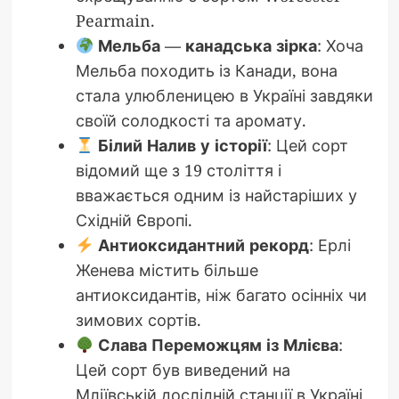
Pearmain.
Мельба — канадська зірка
: Хоча
Мельба походить із Канади, вона
стала улюбленицею в Україні завдяки
своїй солодкості та аромату.
Білий Налив у історії
: Цей сорт
відомий ще з 19 століття і
вважається одним із найстаріших у
Східній Європі.
Антиоксидантний рекорд
: Ерлі
Женева містить більше
антиоксидантів, ніж багато осінніх чи
зимових сортів.
Слава Переможцям із Млієва
:
Цей сорт був виведений на
Мліївській дослідній станції в Україні