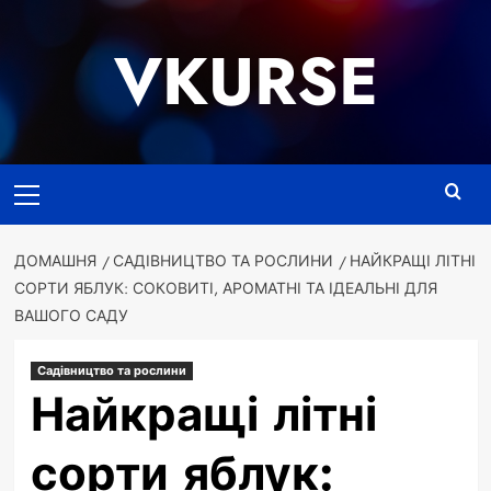
Перейти
до
VKURSE
вмісту
Основне
меню
ДОМАШНЯ
САДІВНИЦТВО ТА РОСЛИНИ
НАЙКРАЩІ ЛІТНІ
СОРТИ ЯБЛУК: СОКОВИТІ, АРОМАТНІ ТА ІДЕАЛЬНІ ДЛЯ
ВАШОГО САДУ
Садівництво та рослини
Найкращі літні
сорти яблук: