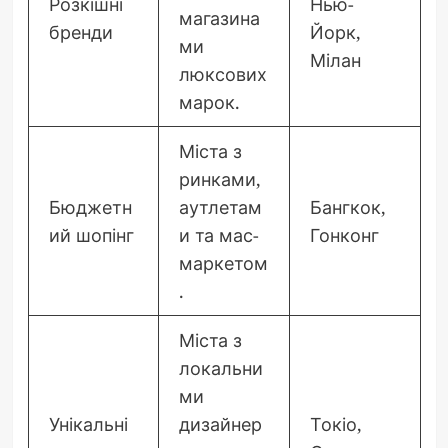
Розкішні
Нью-
магазина
бренди
Йорк,
ми
Мілан
люксових
марок.
Міста з
ринками,
Бюджетн
аутлетам
Бангкок,
ий шопінг
и та мас-
Гонконг
маркетом
.
Міста з
локальни
ми
Унікальні
дизайнер
Токіо,