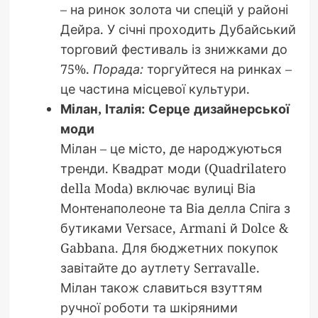
– на ринок золота чи спецій у районі
Дейра. У січні проходить Дубайський
торговий фестиваль із знижками до
75%.
Порада:
торгуйтеся на ринках –
це частина місцевої культури.
Мілан, Італія: Серце дизайнерської
моди
Мілан – це місто, де народжуються
тренди. Квадрат моди (Quadrilatero
della Moda) включає вулиці Віа
Монтенаполеоне та Віа делла Спіга з
бутиками Versace, Armani й Dolce &
Gabbana. Для бюджетних покупок
завітайте до аутлету Serravalle.
Мілан також славиться взуттям
ручної роботи та шкіряними