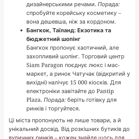
дизайнерськими речами.
Порада:
спробуйте корейську косметику –
вона дешевша, ніж за кордоном.
Бангкок, Таїланд: Екзотика та
бюджетний шопінг
Бангкок пропонує хаотичний, але
захопливий шопінг. Торговий центр
Siam Paragon поєднує люкс і мас-
маркет, а ринок Чатучак (відкритий у
вихідні) налічує 15 000 кіосків. Для
електроніки завітайте до Pantip
Plaza.
Порада:
беріть готівку для
ринків і торгуйтеся.
Ці міста пропонують не лише товари, а й
унікальний досвід. Від розкішних бутиків до
вуличних ринків – кожен знайде щось для