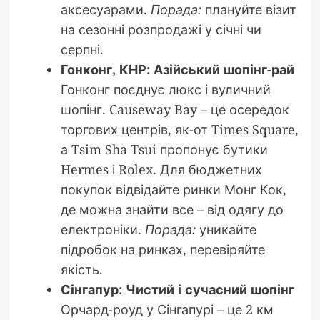
аксесуарами.
Порада:
плануйте візит
на сезонні розпродажі у січні чи
серпні.
Гонконг, КНР: Азійський шопінг-рай
Гонконг поєднує люкс і вуличний
шопінг. Causeway Bay – це осередок
торгових центрів, як-от Times Square,
а Tsim Sha Tsui пропонує бутики
Hermes і Rolex. Для бюджетних
покупок відвідайте ринки Монг Кок,
де можна знайти все – від одягу до
електроніки.
Порада:
уникайте
підробок на ринках, перевіряйте
якість.
Сінгапур: Чистий і сучасний шопінг
Орчард-роуд у Сінгапурі – це 2 км