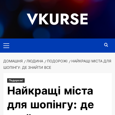
Перейти
до
VKURSE
вмісту
Основне
меню
ДОМАШНЯ
ЛЮДИНА
ПОДОРОЖІ
НАЙКРАЩІ МІСТА ДЛЯ
ШОПІНГУ: ДЕ ЗНАЙТИ ВСЕ
Подорожі
Найкращі міста
для шопінгу: де