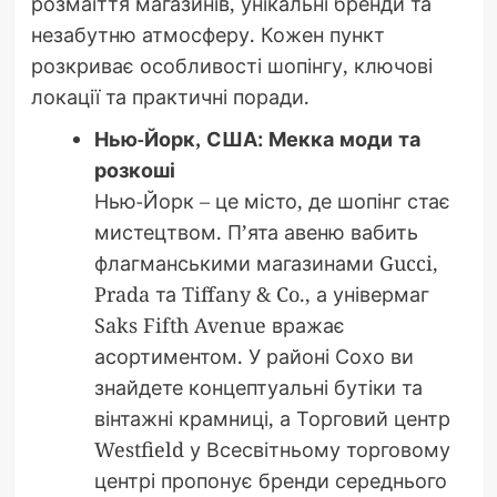
розмаїття магазинів, унікальні бренди та
незабутню атмосферу. Кожен пункт
розкриває особливості шопінгу, ключові
локації та практичні поради.
Нью-Йорк, США: Мекка моди та
розкоші
Нью-Йорк – це місто, де шопінг стає
мистецтвом. П’ята авеню вабить
флагманськими магазинами Gucci,
Prada та Tiffany & Co., а універмаг
Saks Fifth Avenue вражає
асортиментом. У районі Сохо ви
знайдете концептуальні бутіки та
вінтажні крамниці, а Торговий центр
Westfield у Всесвітньому торговому
центрі пропонує бренди середнього