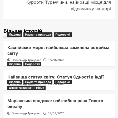
Курорти Туреччини: найкращі місця для
відпочинку на морі
Більше історій
Людина
Наука та природа
Подорожі
Каспійське море: найбільша замкнена водойма
світу
Олександр Троценко
07/08/2026
Людина
Подорожі
Найвища статуя світу: Статуя Єдності в Індії
Людина
Наука та природа
Подорожі
Олександр Троценко
06/08/2026
Цікаві та визначні місця
Маріанська впадина: найглибша рана Тихого
океану
Олександр Троценко
04/08/2026