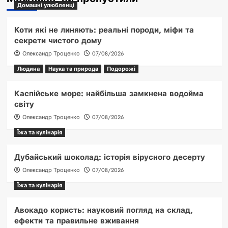
Домашні улюбленці
Коти які не линяють: реальні породи, міфи та
секрети чистого дому
Олександр Троценко
07/08/2026
Людина
Наука та природа
Подорожі
Каспійське море: найбільша замкнена водойма
світу
Олександр Троценко
07/08/2026
Їжа та кулінарія
Дубайський шоколад: історія вірусного десерту
Олександр Троценко
07/08/2026
Їжа та кулінарія
Авокадо користь: науковий погляд на склад,
ефекти та правильне вживання