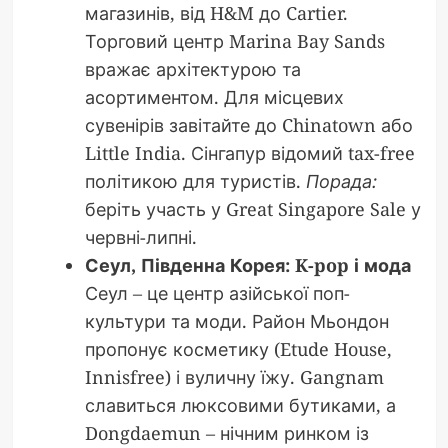
магазинів, від H&M до Cartier.
Торговий центр Marina Bay Sands
вражає архітектурою та
асортиментом. Для місцевих
сувенірів завітайте до Chinatown або
Little India. Сінгапур відомий tax-free
політикою для туристів.
Порада:
беріть участь у Great Singapore Sale у
червні-липні.
Сеул, Південна Корея: K-pop і мода
Сеул – це центр азійської поп-
культури та моди. Район Мьондон
пропонує косметику (Etude House,
Innisfree) і вуличну їжу. Gangnam
славиться люксовими бутиками, а
Dongdaemun – нічним ринком із