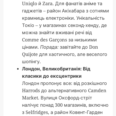
Uniqlo й Zara. Для фанатів аніме та
гаджетів – район Акіхабара з сотнями
крамниць електроніки. Унікальність
Токіо – у магазинах секонд-хенду, де
можна знайти вживані речі від
Comme des Garçons за низькими
цінами.
Порада:
завітайте до Don
Quijote для хаотичного, але веселого
шопінгу.
Лондон, Великобританія: Від
класики до ексцентрики
Лондон пропонує все: від розкішного
Harrods до альтернативного Camden
Market. Вулиця Оксфорд-стріт
налічує понад 300 магазинів, включно
з Selfridges, а район Ковент-Гарден