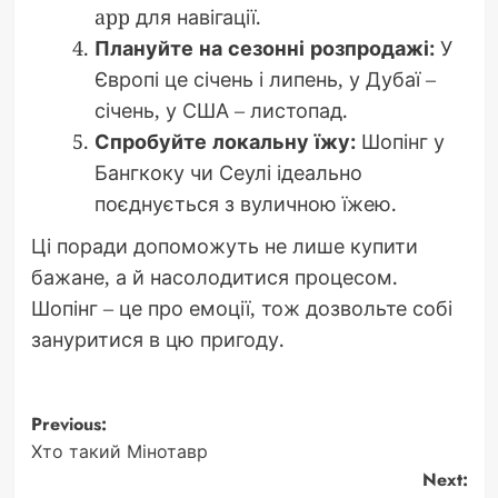
app для навігації.
Плануйте на сезонні розпродажі:
У
Європі це січень і липень, у Дубаї –
січень, у США – листопад.
Спробуйте локальну їжу:
Шопінг у
Бангкоку чи Сеулі ідеально
поєднується з вуличною їжею.
Ці поради допоможуть не лише купити
бажане, а й насолодитися процесом.
Шопінг – це про емоції, тож дозвольте собі
зануритися в цю пригоду.
Post
Previous:
Хто такий Мінотавр
navigation
Next: