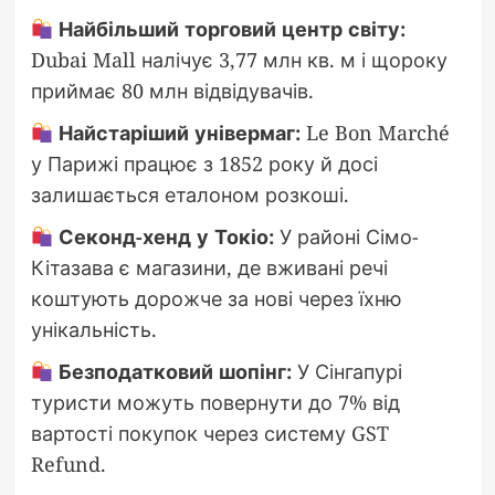
Найбільший торговий центр світу:
Dubai Mall налічує 3,77 млн кв. м і щороку
приймає 80 млн відвідувачів.
Найстаріший універмаг:
Le Bon Marché
у Парижі працює з 1852 року й досі
залишається еталоном розкоші.
Секонд-хенд у Токіо:
У районі Сімо-
Кітазава є магазини, де вживані речі
коштують дорожче за нові через їхню
унікальність.
Безподатковий шопінг:
У Сінгапурі
туристи можуть повернути до 7% від
вартості покупок через систему GST
Refund.