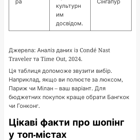
ра
Сінгапур
культурн
им
досвідом.
Джерела: Аналіз даних із Condé Nast
Traveler та Time Out, 2024.
Ця таблиця допоможе звузити вибір.
Наприклад, якщо ви полюєте за люксом,
Париж чи Мілан – ваш варіант. Для
бюджетних покупок краще обрати Бангкок
чи Гонконг.
Цікаві факти про шопінг
у топ-містах