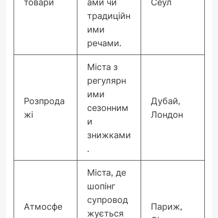
товари
ами чи
Сеул
традиційн
ими
речами.
Міста з
регулярн
ими
Розпрода
Дубай,
сезонним
жі
Лондон
и
знижками
.
Міста, де
шопінг
супровод
Атмосфе
Париж,
жується