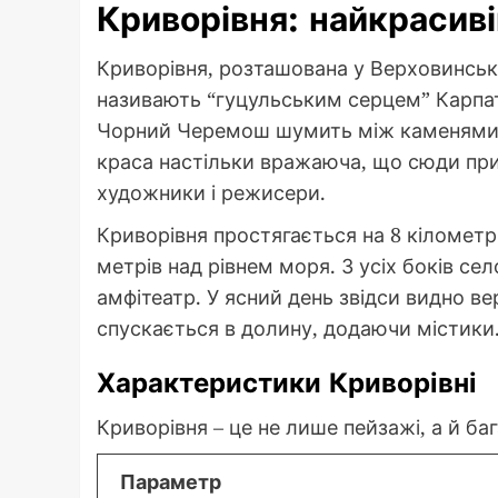
Криворівня: найкрасиві
Криворівня, розташована у Верховинсько
називають “гуцульським серцем” Карпат.
Чорний Черемош шумить між каменями, а
краса настільки вражаюча, що сюди пр
художники і режисери.
Криворівня простягається на 8 кілометрі
метрів над рівнем моря. З усіх боків с
амфітеатр. У ясний день звідси видно в
спускається в долину, додаючи містики
Характеристики Криворівні
Криворівня – це не лише пейзажі, а й баг
Параметр