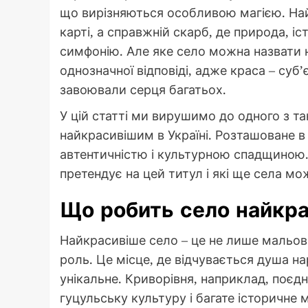
що вирізняються особливою магією. Найк
карті, а справжній скарб, де природа, іс
симфонію. Але яке село можна назвати 
однозначної відповіді, адже краса – суб’
завоювали серця багатьох.
У цій статті ми вирушимо до одного з та
найкрасивішим в Україні. Розташоване в
автентичністю і культурною спадщиною.
претендує на цей титул і які ще села м
Що робить село найкра
Найкрасивіше село – це не лише мальов
роль. Це місце, де відчувається душа н
унікальне. Криворівня, наприклад, поєдн
гуцульську культуру і багате історичне 