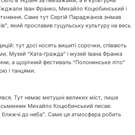
село в Україні за пейзажами, а й культурна
иїжджали Іван Франко, Михайло Коцюбинський і
натхнення. Саме тут Сергій Параджанов знімав
ків”, який прославив гуцульську культуру на весь
цій: тут досі носять вишиті сорочки, співають
ми. Музей “Хата-ґражда” і музей Івана Франка
ини, а щорічний фестиваль “Полонинське літо”
ою і танцями.
нився. Тут немає метушні великих міст, лише
 Письменник Михайло Коцюбинський писав:
, ближчі до неба”. Саме ця атмосфера робить