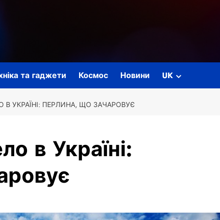
ехніка та гаджети
Космос
Новини
UK
 В УКРАЇНІ: ПЕРЛИНА, ЩО ЗАЧАРОВУЄ
о в Україні:
аровує