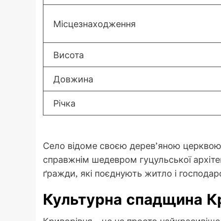
Місцезнаходження
Висота
Довжина
Річка
Село відоме своєю дерев’яною церквою 
справжнім шедевром гуцульської архітек
ґражди, які поєднують житло і господар
Культурна спадщина Кр