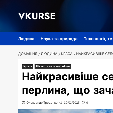
Перейти
до
VKURSE
вмісту
Людина
Наука та природа
Технології, т
ДОМАШНЯ
ЛЮДИНА
КРАСА
НАЙКРАСИВІШЕ СЕЛО
Краса
Цікаві та визначні місця
Найкрасивіше сел
перлина, що зач
Олександр Троценко
30/03/2025
0