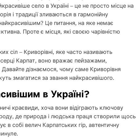
расивіше село в Україні – це не просто місце на
торія і традиції зливаються в гармонійну
найкрасивішим? Це питання, на яке немає
єктивна. Проте є місця, які своєю чарівністю
ких сіл – Криворівні, яке часто називають
 серці Карпат, воно вражає пейзажами,
 Давайте дізнаємося, чому саме Криворівня
ожуть змагатися за звання найкрасивішого.
сивішим в Україні?
ничі краєвиди, хоча вони відіграють ключову
ароду, де природа і людська праця створили щось
ує в собі велич Карпатських гір, автентичну
минуле.