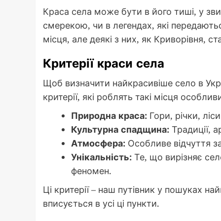
Краса села може бути в його тиші, у зв
смерекою, чи в легендах, які передаються
місця, але деякі з них, як Криворівня, с
Критерії краси села
Щоб визначити найкрасивіше село в Укра
критерії, які роблять такі місця особлив
Природна краса:
Гори, річки, ліс
Культурна спадщина:
Традиції, а
Атмосфера:
Особливе відчуття за
Унікальність:
Те, що вирізняє сел
феномен.
Ці критерії – наш путівник у пошуках на
вписується в усі ці пункти.