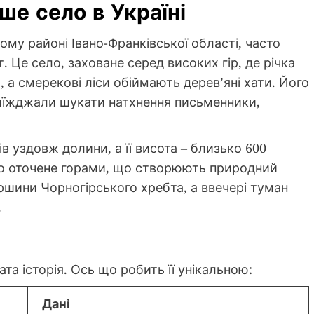
ше село в Україні
му районі Івано-Франківської області, часто
 Це село, заховане серед високих гір, де річка
 смерекові ліси обіймають дерев’яні хати. Його
иїжджали шукати натхнення письменники,
в уздовж долини, а її висота – близько 600
ело оточене горами, що створюють природний
ершини Чорногірського хребта, а ввечері туман
.
ата історія. Ось що робить її унікальною:
Дані