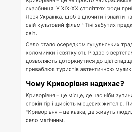
Криворівня – це не просто найкрасивіше 
скарбниця. У ХІХ-ХХ століттях сюди пр
Леся Українка, щоб відпочити і знайти 
свій культовий фільм “Тіні забутих пред
світ.
Село стало осередком гуцульських тради
коломийки і святкують Різдво з вертепа
дозволяють доторкнутися до цієї спадщ
приваблює туристів автентичною музик
Чому Криворівня надихає?
Криворівня – це місце, де час ніби зупи
спокій гір і щирість місцевих жителів.
“Криворівня – це казка, де живуть люди
село магічним.