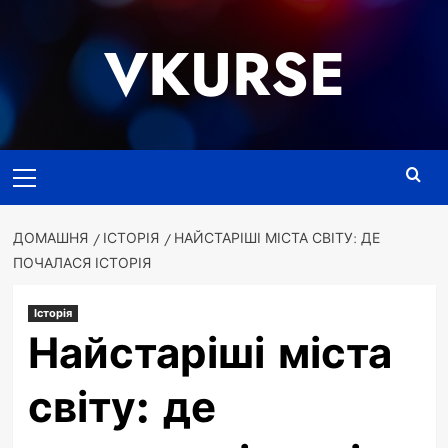
Перейти
до
VKURSE
вмісту
Основне
меню
ДОМАШНЯ
ІСТОРІЯ
НАЙСТАРІШІ МІСТА СВІТУ: ДЕ
ПОЧАЛАСЯ ІСТОРІЯ
Історія
Найстаріші міста
світу: де