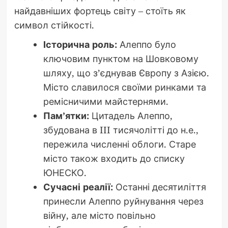
найдавніших фортець світу – стоїть як
символ стійкості.
Історична роль:
Алеппо було
ключовим пунктом на Шовковому
шляху, що з’єднував Європу з Азією.
Місто славилося своїми ринками та
ремісничими майстернями.
Пам’ятки:
Цитадель Алеппо,
збудована в III тисячолітті до н.е.,
пережила численні облоги. Старе
місто також входить до списку
ЮНЕСКО.
Сучасні реалії:
Останні десятиліття
принесли Алеппо руйнування через
війну, але місто повільно