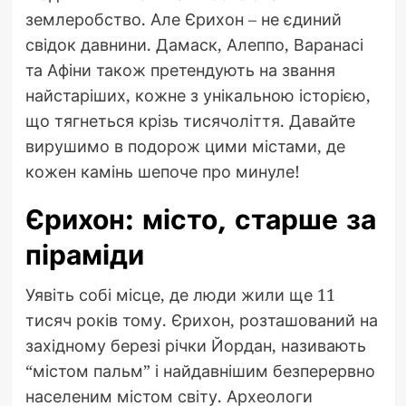
землеробство. Але Єрихон – не єдиний
свідок давнини. Дамаск, Алеппо, Варанасі
та Афіни також претендують на звання
найстаріших, кожне з унікальною історією,
що тягнеться крізь тисячоліття. Давайте
вирушимо в подорож цими містами, де
кожен камінь шепоче про минуле!
Єрихон: місто, старше за
піраміди
Уявіть собі місце, де люди жили ще 11
тисяч років тому. Єрихон, розташований на
західному березі річки Йордан, називають
“містом пальм” і найдавнішим безперервно
населеним містом світу. Археологи