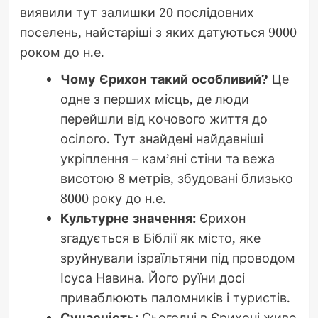
виявили тут залишки 20 послідовних
поселень, найстаріші з яких датуються 9000
роком до н.е.
Чому Єрихон такий особливий?
Це
одне з перших місць, де люди
перейшли від кочового життя до
осілого. Тут знайдені найдавніші
укріплення – кам’яні стіни та вежа
висотою 8 метрів, збудовані близько
8000 року до н.е.
Культурне значення:
Єрихон
згадується в Біблії як місто, яке
зруйнували ізраїльтяни під проводом
Ісуса Навина. Його руїни досі
приваблюють паломників і туристів.
Сучасність:
Сьогодні в Єрихоні живе