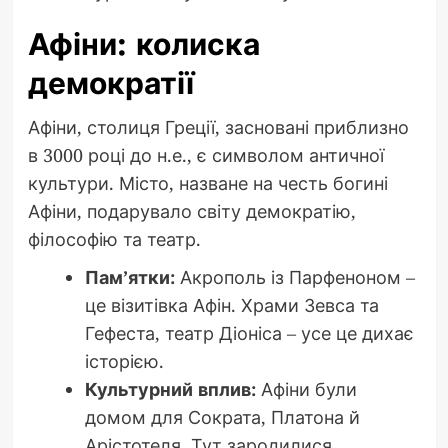
Афіни: колиска
демократії
Афіни, столиця Греції, засновані приблизно
в 3000 році до н.е., є символом античної
культури. Місто, назване на честь богині
Афіни, подарувало світу демократію,
філософію та театр.
Пам’ятки:
Акрополь із Парфеноном –
це візитівка Афін. Храми Зевса та
Гефеста, театр Діоніса – усе це дихає
історією.
Культурний вплив:
Афіни були
домом для Сократа, Платона й
Арістотеля. Тут зародилися