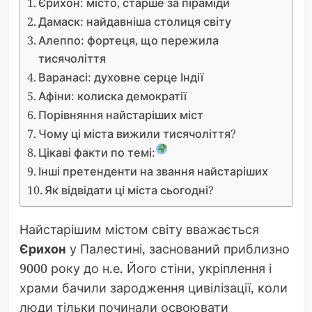
Єрихон: місто, старше за піраміди
Дамаск: найдавніша столиця світу
Алеппо: фортеця, що пережила
тисячоліття
Варанасі: духовне серце Індії
Афіни: колиска демократії
Порівняння найстаріших міст
Чому ці міста вижили тисячоліття?
Цікаві факти по темі:
Інші претенденти на звання найстаріших
Як відвідати ці міста сьогодні?
Найстарішим містом світу вважається
Єрихон
у Палестині, заснований приблизно
9000 року до н.е. Його стіни, укріплення і
храми бачили зародження цивілізації, коли
люди тільки починали освоювати