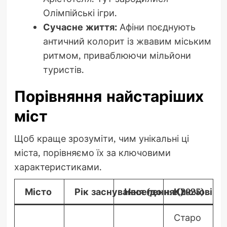
Олімпійські ігри.
Сучасне життя:
Афіни поєднують
античний колорит із жвавим міським
ритмом, приваблюючи мільйони
туристів.
Порівняння найстаріших
міст
Щоб краще зрозуміти, чим унікальні ці
міста, порівняємо їх за ключовими
характеристиками.
Місто
Рік заснування (до н.е.)
Населення (2025)
Ключові па
Старо