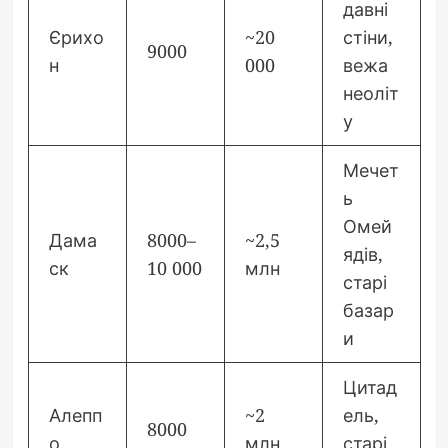
давні
Єрихо
~20
стіни,
9000
н
000
вежа
неоліт
у
Мечет
ь
Омей
Дама
8000–
~2,5
ядів,
ск
10 000
млн
старі
базар
и
Цитад
Алепп
~2
ель,
8000
о
млн
старі