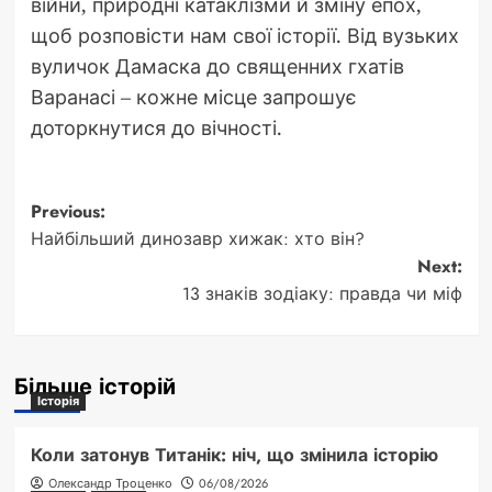
війни, природні катаклізми й зміну епох,
щоб розповісти нам свої історії. Від вузьких
вуличок Дамаска до священних гхатів
Варанасі – кожне місце запрошує
доторкнутися до вічності.
Post
Previous:
Найбільший динозавр хижак: хто він?
navigation
Next:
13 знаків зодіаку: правда чи міф
Більше історій
Історія
Коли затонув Титанік: ніч, що змінила історію
Олександр Троценко
06/08/2026