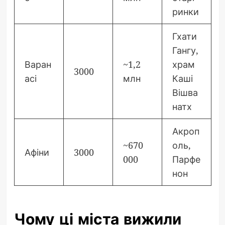
ринки
Гхати
Гангу,
Варан
~1,2
храм
3000
асі
млн
Каші
Вішва
натх
Акроп
~670
оль,
Афіни
3000
000
Парфе
нон
Чому ці міста вижили