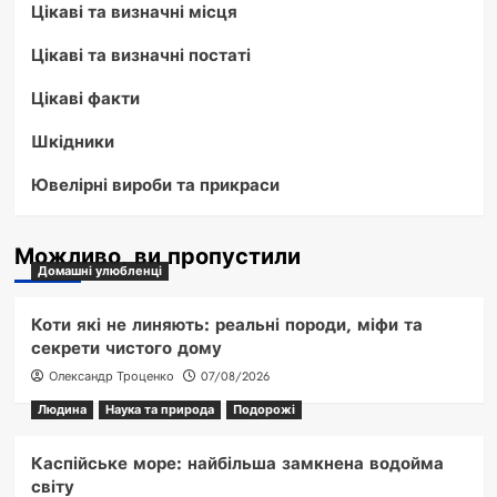
Цікаві та визначні місця
Цікаві та визначні постаті
Цікаві факти
Шкідники
Ювелірні вироби та прикраси
Можливо, ви пропустили
Домашні улюбленці
Коти які не линяють: реальні породи, міфи та
секрети чистого дому
Олександр Троценко
07/08/2026
Людина
Наука та природа
Подорожі
Каспійське море: найбільша замкнена водойма
світу