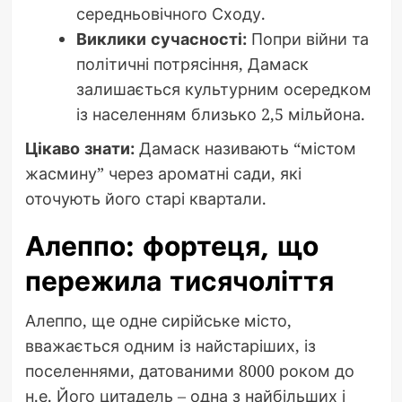
середньовічного Сходу.
Виклики сучасності:
Попри війни та
політичні потрясіння, Дамаск
залишається культурним осередком
із населенням близько 2,5 мільйона.
Цікаво знати:
Дамаск називають “містом
жасмину” через ароматні сади, які
оточують його старі квартали.
Алеппо: фортеця, що
пережила тисячоліття
Алеппо, ще одне сирійське місто,
вважається одним із найстаріших, із
поселеннями, датованими 8000 роком до
н.е. Його цитадель – одна з найбільших і