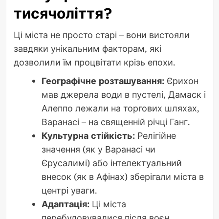
тисячоліття?
Ці міста не просто старі – вони вистояли
завдяки унікальним факторам, які
дозволили їм процвітати крізь епохи.
Географічне розташування:
Єрихон
мав джерела води в пустелі, Дамаск і
Алеппо лежали на торгових шляхах,
Варанасі – на священній річці Ганг.
Культурна стійкість:
Релігійне
значення (як у Варанасі чи
Єрусалимі) або інтелектуальний
внесок (як в Афінах) зберігали міста в
центрі уваги.
Адаптація:
Ці міста
перебудовувалися після воєн,