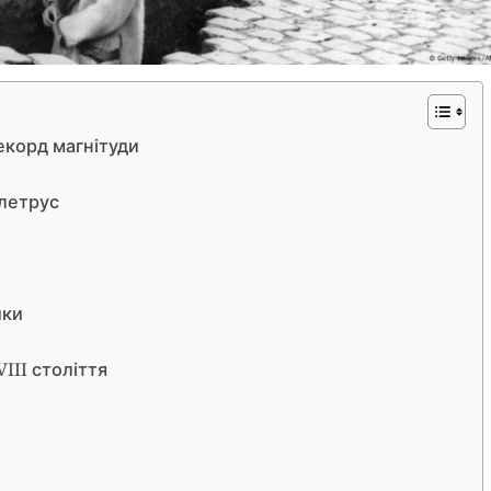
екорд магнітуди
млетрус
ики
VIII століття