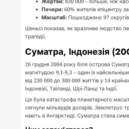
Жертви:
830 000 – більше, ніж на
Печери:
60% жителів епіцентру за
Масштаб:
Пошкоджено 97 округів 
Шеньсі показав, як вразливе людство пе
трагедії.
Суматра, Індонезія (20
26 грудня 2004 року біля острова Сумат
магнітудою 9,1-9,3 – один із найсильніши
від 230 000 до 300 000 життів у 14 країна
Індонезії, Таїланді, Шрі-Ланці та Індії.
Це була катастрофа планетарного масшт
сягнули мільярдів доларів. Землетрус тр
навіть в Антарктиді. Суматра стала сим