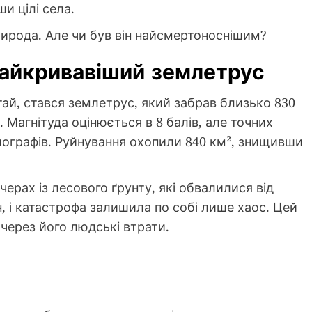
и цілі села.
рирода. Але чи був він найсмертоноснішим?
 найкривавіший землетрус
итай, стався землетрус, який забрав близько 830
. Магнітуда оцінюється в 8 балів, але точних
мографів. Руйнування охопили 840 км², знищивши
ерах із лесового ґрунту, які обвалилися від
н, і катастрофа залишила по собі лише хаос. Цей
ерез його людські втрати.