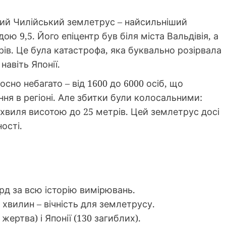
икий Чилійський землетрус – найсильніший
дою 9,5. Його епіцентр був біля міста Вальдівія, а
рів. Це була катастрофа, яка буквально розірвала
навіть Японії.
сно небагато – від 1600 до 6000 осіб, що
ня в регіоні. Але збитки були колосальними:
 хвиля висотою до 25 метрів. Цей землетрус досі
ості.
рд за всю історію вимірювань.
хвилин – вічність для землетрусу.
 жертва) і Японії (130 загиблих).