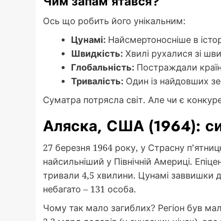
Чим запам’ятався?
Ось що робить його унікальним:
Цунамі:
Найсмертоносніше в історі
Швидкість:
Хвилі рухалися зі шви
Глобальність:
Постраждали країни 
Тривалість:
Один із найдовших зе
Суматра потрясла світ. Але чи є конкур
Аляска, США (1964): с
27 березня 1964 року, у Страсну п’ятни
найсильніший у Північній Америці. Епіце
тривали 4,5 хвилини. Цунамі заввишки 
небагато – 131 особа.
Чому так мало загиблих? Регіон був мал