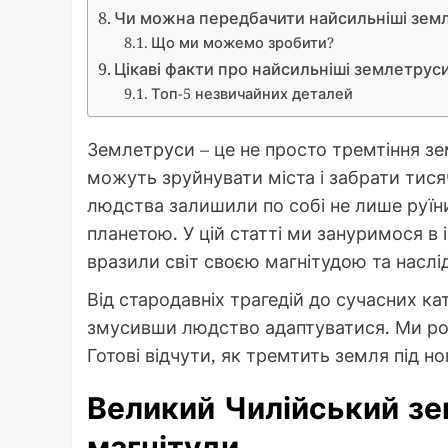
Чи можна передбачити найсильніші зем
Що ми можемо зробити?
Цікаві факти про найсильніші землетрус
Топ-5 незвичайних деталей
Землетруси – це не просто тремтіння зем
можуть зруйнувати міста і забрати тисяч
людства залишили по собі не лише руїни
планетою. У цій статті ми зануримося в 
вразили світ своєю магнітудою та наслі
Від стародавніх трагедій до сучасних кат
змусивши людство адаптуватися. Ми розг
Готові відчути, як тремтить земля під н
Великий Чилійський зе
магнітуди