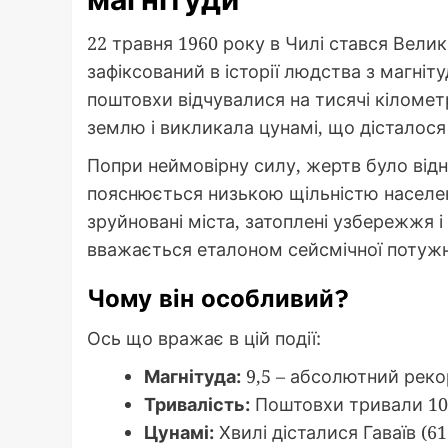
22 травня 1960 року в Чилі стався Вел
зафіксований в історії людства з магніту
поштовхи відчувалися на тисячі кіломет
землю і викликала цунамі, що дісталося 
Попри неймовірну силу, жертв було відно
пояснюється низькою щільністю населен
зруйновані міста, затоплені узбережжя і
вважається еталоном сейсмічної потужн
Чому він особливий?
Ось що вражає в цій події:
Магнітуда:
9,5 – абсолютний реко
Тривалість:
Поштовхи тривали 10 
Цунамі:
Хвилі дісталися Гаваїв (61