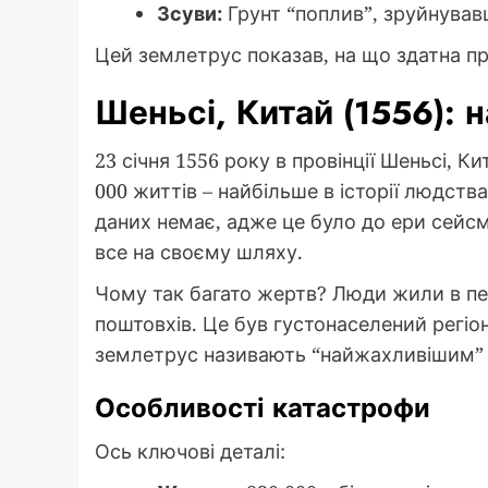
Зсуви:
Грунт “поплив”, зруйнувавш
Цей землетрус показав, на що здатна п
Шеньсі, Китай (1556):
23 січня 1556 року в провінції Шеньсі, К
000 життів – найбільше в історії людства
даних немає, адже це було до ери сейс
все на своєму шляху.
Чому так багато жертв? Люди жили в печ
поштовхів. Це був густонаселений регіо
землетрус називають “найжахливішим” ч
Особливості катастрофи
Ось ключові деталі: