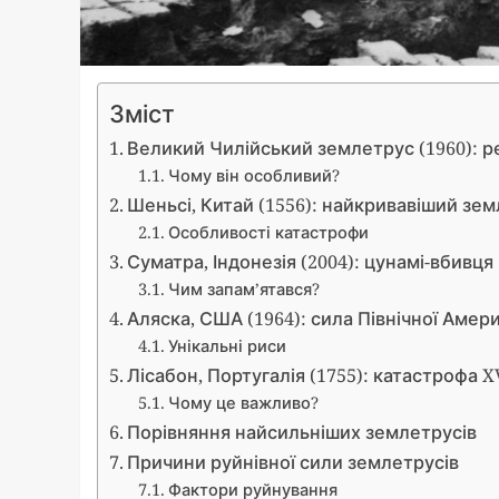
Зміст
Великий Чилійський землетрус (1960): р
Чому він особливий?
Шеньсі, Китай (1556): найкривавіший зе
Особливості катастрофи
Суматра, Індонезія (2004): цунамі-вбивця
Чим запам’ятався?
Аляска, США (1964): сила Північної Амер
Унікальні риси
Лісабон, Португалія (1755): катастрофа X
Чому це важливо?
Порівняння найсильніших землетрусів
Причини руйнівної сили землетрусів
Фактори руйнування