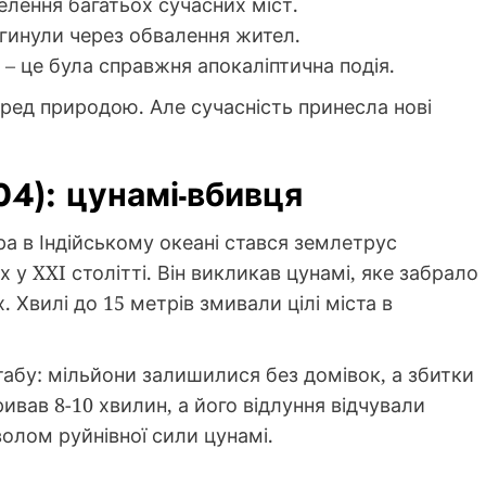
селення багатьох сучасних міст.
гинули через обвалення жител.
– це була справжня апокаліптична подія.
ред природою. Але сучасність принесла нові
04): цунамі-вбивця
ра в Індійському океані стався землетрус
х у XXI столітті. Він викликав цунамі, яке забрало
х. Хвилі до 15 метрів змивали цілі міста в
абу: мільйони залишилися без домівок, а збитки
ивав 8-10 хвилин, а його відлуння відчували
волом руйнівної сили цунамі.