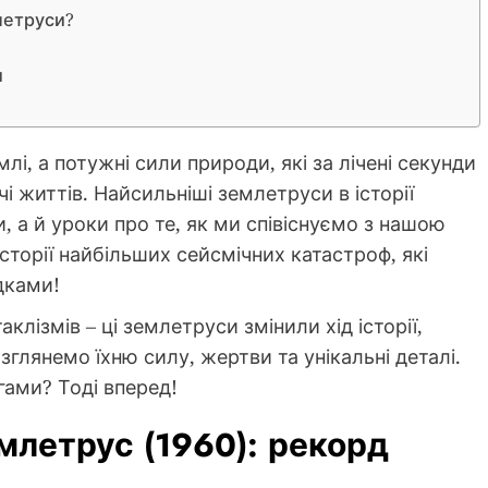
летруси?
и
лі, а потужні сили природи, які за лічені секунди
і життів. Найсильніші землетруси в історії
, а й уроки про те, як ми співіснуємо з нашою
історії найбільших сейсмічних катастроф, які
дками!
аклізмів – ці землетруси змінили хід історії,
лянемо їхню силу, жертви та унікальні деталі.
огами? Тоді вперед!
млетрус (1960): рекорд