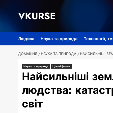
Перейти
до
VKURSE
вмісту
Людина
Наука та природа
Технології, т
ДОМАШНЯ
НАУКА ТА ПРИРОДА
НАЙСИЛЬНІШІ ЗЕМ
Наука та природа
Цікаві факти
Найсильніші земл
людства: катаст
світ