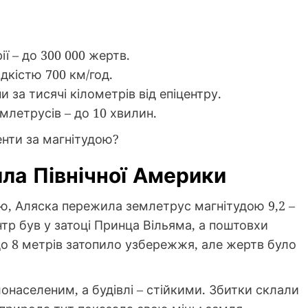
ї – до 300 000 жертв.
дкістю 700 км/год.
за тисячі кілометрів від епіцентру.
млетрусів – до 10 хвилин.
енти за магнітудою?
ила Північної Америки
цю, Аляска пережила землетрус магнітудою 9,2 –
нтр був у затоці Принца Вільяма, а поштовхи
до 8 метрів затопило узбережжя, але жертв було
онаселеним, а будівлі – стійкими. Збитки склали