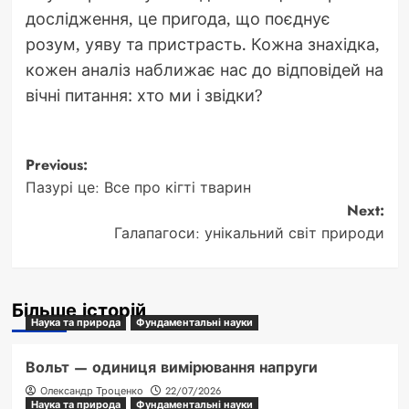
дослідження, це пригода, що поєднує
розум, уяву та пристрасть. Кожна знахідка,
кожен аналіз наближає нас до відповідей на
вічні питання: хто ми і звідки?
Post
Previous:
Пазурі це: Все про кігті тварин
navigation
Next:
Галапагоси: унікальний світ природи
Більше історій
Наука та природа
Фундаментальні науки
Вольт — одиниця вимірювання напруги
Олександр Троценко
22/07/2026
Наука та природа
Фундаментальні науки