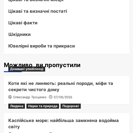
Цікаві та визначні постаті
Цікаві факти
Шкідники
Ювелірні вироби та прикраси
Можливо, ви пропустили
Домашні улюбленці
Коти які не линяють: реальні породи, міфи та
секрети чистого дому
Олександр Троценко
07/08/2026
Людина
Наука та природа
Подорожі
Каспійське море: найбільша замкнена водойма
світу