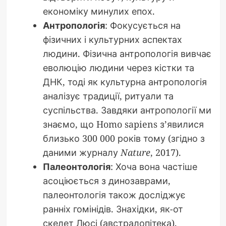
економіку минулих епох.
Антропологія
: Фокусується на
фізичних і культурних аспектах
людини. Фізична антропологія вивчає
еволюцію людини через кістки та
ДНК, тоді як культурна антропологія
аналізує традиції, ритуали та
суспільства. Завдяки антропології ми
знаємо, що Homo sapiens з’явилися
близько 300 000 років тому (згідно з
даними журналу
Nature
, 2017).
Палеонтологія
: Хоча вона частіше
асоціюється з динозаврами,
палеонтологія також досліджує
ранніх гомінідів. Знахідки, як-от
скелет Люсі (австралопітека),