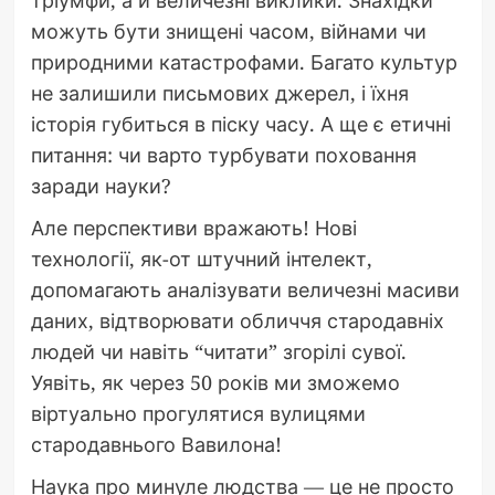
тріумфи, а й величезні виклики. Знахідки
можуть бути знищені часом, війнами чи
природними катастрофами. Багато культур
не залишили письмових джерел, і їхня
історія губиться в піску часу. А ще є етичні
питання: чи варто турбувати поховання
заради науки?
Але перспективи вражають! Нові
технології, як-от штучний інтелект,
допомагають аналізувати величезні масиви
даних, відтворювати обличчя стародавніх
людей чи навіть “читати” згорілі сувої.
Уявіть, як через 50 років ми зможемо
віртуально прогулятися вулицями
стародавнього Вавилона!
Наука про минуле людства — це не просто