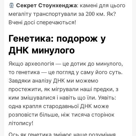
Секрет Стоунхенджа
: камені для цього
мегаліту транспортували за 200 км. Як?
Вчені досі сперечаються!
Генетика: подорож у
ДНК минулого
Якщо археологія — це дотик до минулого,
то генетика — це погляд у саму його суть.
Завдяки аналізу ДНК ми можемо
простежити, як мігрували наші предки, з
ким змішувалися і навіть що їли. Уявіть:
одна крапля стародавньої ДНК може
розповісти більше, ніж тисяча сторінок
літопису!
Ось як генетика змінює наше розуміння