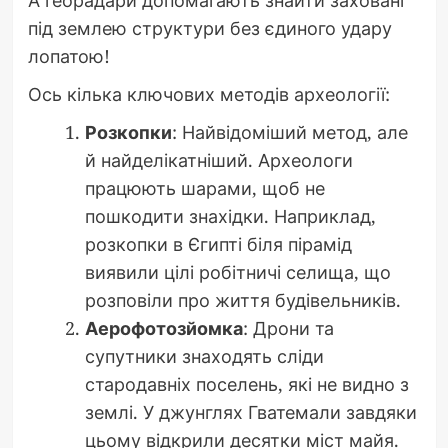
А георадари допомагають знайти заховані
під землею структури без єдиного удару
лопатою!
Ось кілька ключових методів археології:
Розкопки
: Найвідоміший метод, але
й найделікатніший. Археологи
працюють шарами, щоб не
пошкодити знахідки. Наприклад,
розкопки в Єгипті біля пірамід
виявили цілі робітничі селища, що
розповіли про життя будівельників.
Аерофотозйомка
: Дрони та
супутники знаходять сліди
стародавніх поселень, які не видно з
землі. У джунглях Гватемали завдяки
цьому відкрили десятки міст майя.