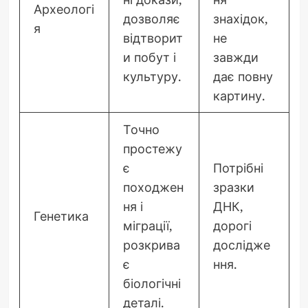
Археологі
дозволяє
знахідок,
я
відтворит
не
и побут і
завжди
культуру.
дає повну
картину.
Точно
простежу
є
Потрібні
походжен
зразки
ня і
ДНК,
Генетика
міграції,
дорогі
розкрива
дослідже
є
ння.
біологічні
деталі.