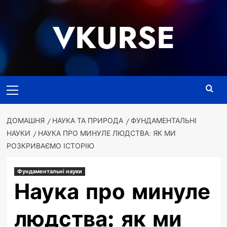
Перейти
до
VKURSE
вмісту
Основне
меню
ДОМАШНЯ
НАУКА ТА ПРИРОДА
ФУНДАМЕНТАЛЬНІ
НАУКИ
НАУКА ПРО МИНУЛЕ ЛЮДСТВА: ЯК МИ
РОЗКРИВАЄМО ІСТОРІЮ
Фундаментальні науки
Наука про минуле
людства: як ми