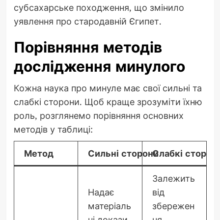
субсахарське походження, що змінило
уявлення про стародавній Єгипет.
Порівняння методів
дослідження минулого
Кожна наука про минуле має свої сильні та
слабкі сторони. Щоб краще зрозуміти їхню
роль, розглянемо порівняння основних
методів у таблиці:
Метод
Сильні сторони
Слабкі сторон
Залежить
Надає
від
матеріаль
збережен
ні докази,
ня