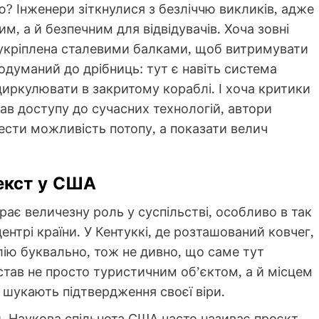
ю? Інженери зіткнулися з безліччю викликів, адже
м, а й безпечним для відвідувачів. Хоча зовні
а укріплена сталевими балками, щоб витримувати
одуманий до дрібниць: тут є навіть система
о циркулювати в закритому кораблі. І хоча критики
ав доступу до сучасних технологій, автори
вести можливість потопу, а показати велич
текст у США
іграє величезну роль у суспільстві, особливо в так
 центрі країни. У Кентуккі, де розташований ковчег,
лію буквально, тож не дивно, що саме тут
 став не просто туристичним об’єктом, а й місцем
 шукають підтвердження своєї віри.
. Наукова спільнота США часто називає проєкт