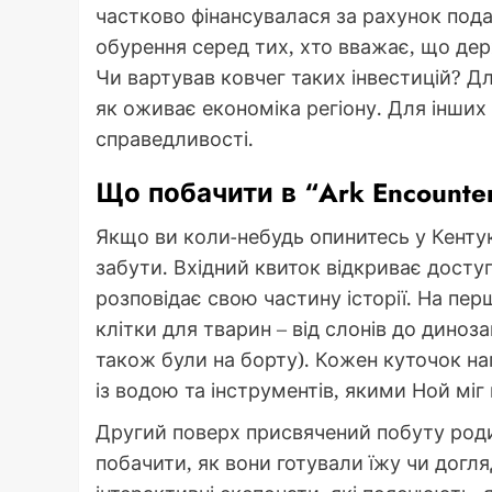
частково фінансувалася за рахунок пода
обурення серед тих, хто вважає, що держа
Чи вартував ковчег таких інвестицій? Дл
як оживає економіка регіону. Для інших
справедливості.
Що побачити в “Ark Encounte
Якщо ви коли-небудь опинитесь у Кентукк
забути. Вхідний квиток відкриває доступ
розповідає свою частину історії. На пе
клітки для тварин – від слонів до диноз
також були на борту). Кожен куточок на
із водою та інструментів, якими Ной міг
Другий поверх присвячений побуту родин
побачити, як вони готували їжу чи догл