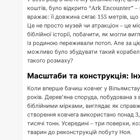
коштів, було відкрито “Ark Encounter” –
вражає: її довжина сягає 155 метрів, щ
Це не просто музей чи атракціон – це мі
біблійної історії, побачити, як могли виг
із родиною переживали потоп. Але за ці
можливо було збудувати такий корабель
такого розмаху?
Масштаби та конструкція: Ін
Коли вперше бачиш ковчег у Вільямстауні
років. Дерев’яна споруда, побудована з
біблійними мірками, виглядає як справжн
створення ковчега використано понад 3,
тисячі тонн. Усередині – три поверхи, к
тварин до реконструкцій побуту Ноя.