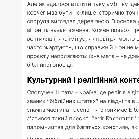
Але як вдалося втілити таку амбітну іде
ковчег мав бути не лише історично точни
споруда виглядає дерев’яною, її основ
вітри та навантаження. Кожен поверх пр
вентиляції, яка імітує, як повітря могл
часто жартують, що справжній Ной не м
проєкту наполягають: їхня мета – не до
біблійної оповіді.
Культурний і релігійний кон
Сполучені Штати – країна, де релігія від
званих “біблійних штатах” на півдні та в
значна частина населення сприймає Біб
з’явився такий проєкт. “Ark Encounter”
паломництва для багатьох християн, які
Однак ковчег викликає й хвилю критики