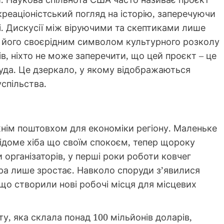
реаціоністський погляд на історію, заперечуючи
лі. Дискусії між віруючими та скептиками лише
чи його своєрідним символом культурного розколу
ів, ніхто не може заперечити, що цей проєкт – це
руда. Це дзеркало, у якому відображаються
успільства.
жнім поштовхом для економіки регіону. Маленьке
відоме хіба що своїм спокоєм, тепер щороку
 організаторів, у перші роки роботи ковчег
фра лише зростає. Навколо споруди з’явилися
, що створили нові робочі місця для місцевих
ту, яка склала понад 100 мільйонів доларів,