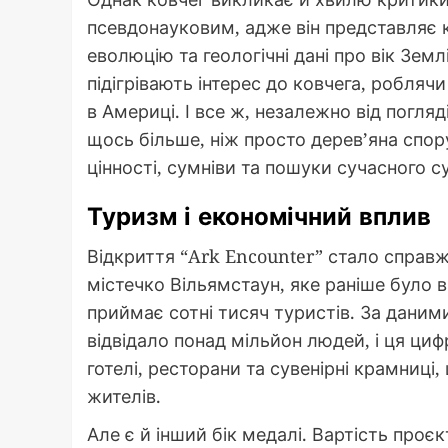
псевдонауковим, адже він представляє к
еволюцію та геологічні дані про вік Зем
підігрівають інтерес до ковчега, робля
в Америці. І все ж, незалежно від погляд
щось більше, ніж просто дерев’яна спо
цінності, сумніви та пошуки сучасного с
Туризм і економічний вплив
Відкриття “Ark Encounter” стало справ
містечко Вільямстаун, яке раніше було 
приймає сотні тисяч туристів. За даними
відвідало понад мільйон людей, і ця ци
готелі, ресторани та сувенірні крамниці
жителів.
Але є й інший бік медалі. Вартість проєк