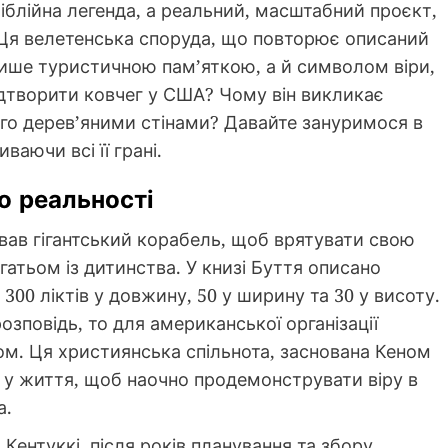
біблійна легенда, а реальний, масштабний проєкт,
 Ця велетенська споруда, що повторює описаний
лише туристичною пам’яткою, а й символом віри,
відтворити ковчег у США? Чому він викликає
ого дерев’яними стінами? Давайте зануримося в
аючи всі її грані.
до реальності
ував гігантський корабель, щоб врятувати свою
гатьом із дитинства. У книзі Буття описано
300 ліктів у довжину, 50 у ширину та 30 у висоту.
зповідь, то для американської організації
ом. Ця християнська спільнота, заснована Кеном
 у життя, щоб наочно продемонструвати віру в
а.
 Кентуккі, після років планування та збору