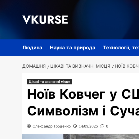
Перейти
до
VKURSE
вмісту
Людина
Наука та природа
Технології, т
ДОМАШНЯ
ЦІКАВІ ТА ВИЗНАЧНІ МІСЦЯ
НОЇВ КОВЧ
Цікаві та визначні місця
Ноїв Ковчег у СШ
Символізм і Суч
Олександр Троценко
14/09/2025
0