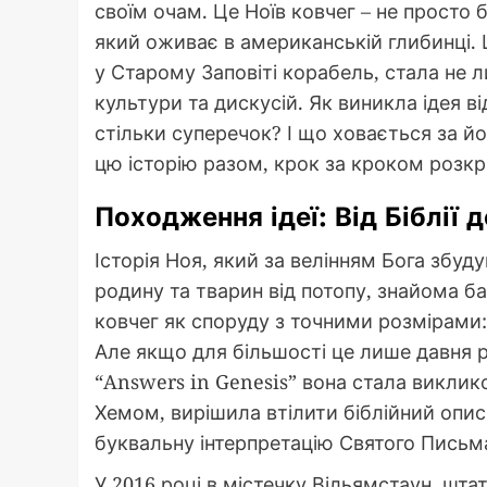
своїм очам. Це Ноїв ковчег – не просто 
який оживає в американській глибинці.
у Старому Заповіті корабель, стала не 
культури та дискусій. Як виникла ідея 
стільки суперечок? І що ховається за й
цю історію разом, крок за кроком розкрив
Походження ідеї: Від Біблії 
Історія Ноя, який за велінням Бога збуд
родину та тварин від потопу, знайома ба
ковчег як споруду з точними розмірами: 
Але якщо для більшості це лише давня ро
“Answers in Genesis” вона стала виклик
Хемом, вирішила втілити біблійний опис
буквальну інтерпретацію Святого Письм
У 2016 році в містечку Вільямстаун, штат