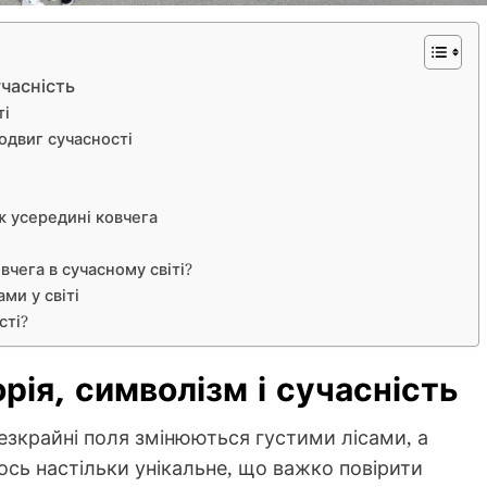
учасність
ті
одвиг сучасності
ж усередині ковчега
вчега в сучасному світі?
ми у світі
сті?
рія, символізм і сучасність
езкрайні поля змінюються густими лісами, а
щось настільки унікальне, що важко повірити