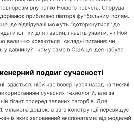
 повнорозмірну копію Ноївого ковчега. Споруда
о дорівнює приблизно півтора футбольним полям.
сце, де відвідувачі можуть “доторкнутися” до
лядати клітки для тварин, і навіть уявити, як Ной
єю величчю ховаються і складні питання: чи
 у давнину? І чому саме в США ця ідея набула
женерний подвиг сучасності
, здається, ніби час повернувся назад на тисячі
 використанням сучасних технологій, але за
ій гігант посеред зелених пагорбів. Для
1 мільйона дощок, а вага конструкції перевищує
ожен із яких заповнений експонатами: від моделей