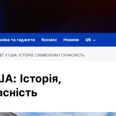
ехніка та гаджети
Космос
Новини
UK
ЕГ У США: ІСТОРІЯ, СИМВОЛІЗМ І СУЧАСНІСТЬ
А: Історія,
асність