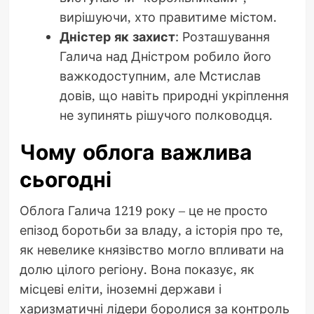
вирішуючи, хто правитиме містом.
Дністер як захист
: Розташування
Галича над Дністром робило його
важкодоступним, але Мстислав
довів, що навіть природні укріплення
не зупинять рішучого полководця.
Чому облога важлива
сьогодні
Облога Галича 1219 року – це не просто
епізод боротьби за владу, а історія про те,
як невелике князівство могло впливати на
долю цілого регіону. Вона показує, як
місцеві еліти, іноземні держави і
харизматичні лідери боролися за контроль