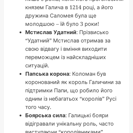
князем Галича в 1214 році, а його
дружина Саломея була ще
молодшою – їй було 3 роки!
Мстислав Удатний
: Прізвисько
“Удатний” Мстислав отримав за
свою відвагу і вміння виходити
переможцем із найскладніших
ситуацій.
Папська корона
: Коломан був
коронований як король Галичини за
підтримки Папи, що робило його
одним із небагатьох “королів” Русі
того часу.
Боярська сила
: Галицькі бояри
відігравали унікальну роль, часто
виступаючи “королівниками”,