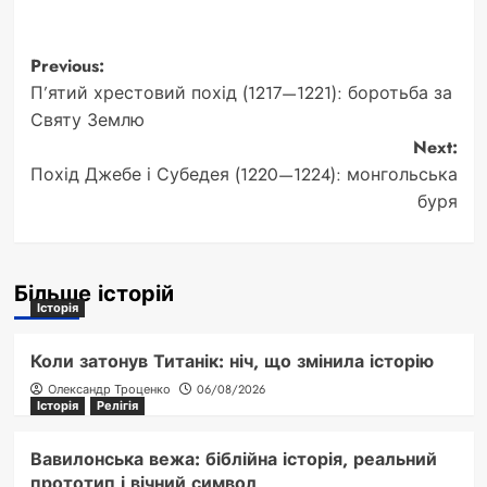
Post
Previous:
П’ятий хрестовий похід (1217—1221): боротьба за
navigation
Святу Землю
Next:
Похід Джебе і Субедея (1220—1224): монгольська
буря
Більше історій
Історія
Коли затонув Титанік: ніч, що змінила історію
Олександр Троценко
06/08/2026
Історія
Релігія
Вавилонська вежа: біблійна історія, реальний
прототип і вічний символ