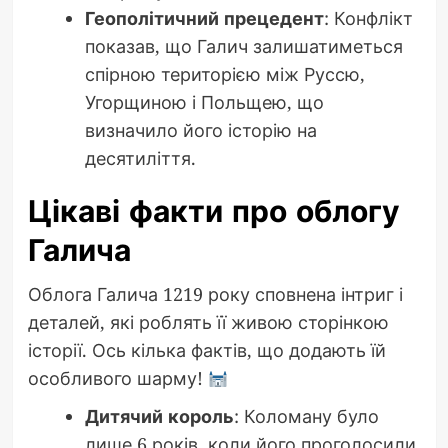
Геополітичний прецедент
: Конфлікт
показав, що Галич залишатиметься
спірною територією між Руссю,
Угорщиною і Польщею, що
визначило його історію на
десятиліття.
Цікаві факти про облогу
Галича
Облога Галича 1219 року сповнена інтриг і
деталей, які роблять її живою сторінкою
історії. Ось кілька фактів, що додають їй
особливого шарму!
Дитячий король
: Коломану було
лише 6 років, коли його проголосили