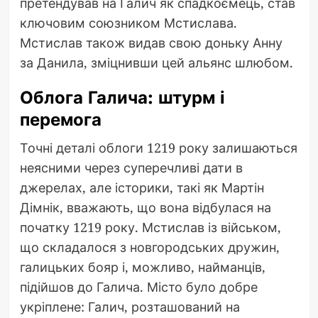
претендував на Галич як спадкоємець, став
ключовим союзником Мстислава.
Мстислав також видав свою доньку Анну
за Данила, зміцнивши цей альянс шлюбом.
Облога Галича: штурм і
перемога
Точні деталі облоги 1219 року залишаються
неясними через суперечливі дати в
джерелах, але історики, такі як Мартін
Дімнік, вважають, що вона відбулася на
початку 1219 року. Мстислав із військом,
що складалося з новгородських дружин,
галицьких бояр і, можливо, найманців,
підійшов до Галича. Місто було добре
укріплене: Галич, розташований на