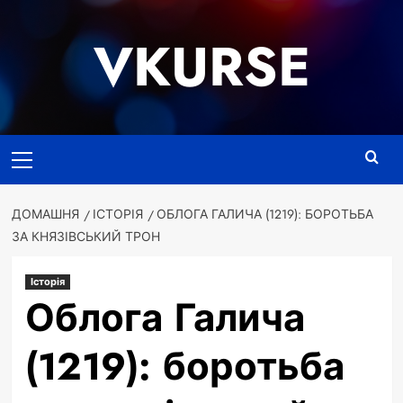
Перейти
до
VKURSE
вмісту
Основне
меню
ДОМАШНЯ
ІСТОРІЯ
ОБЛОГА ГАЛИЧА (1219): БОРОТЬБА
ЗА КНЯЗІВСЬКИЙ ТРОН
Історія
Облога Галича
(1219): боротьба