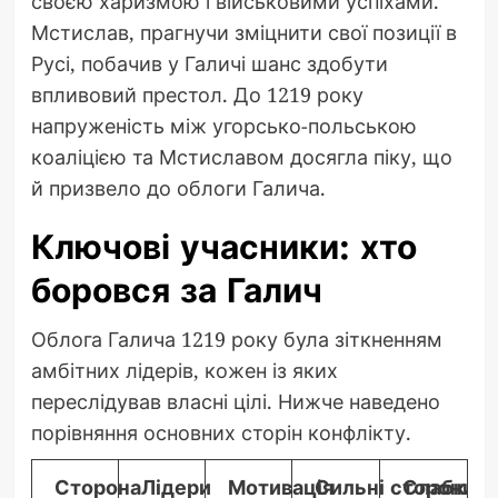
своєю харизмою і військовими успіхами.
Мстислав, прагнучи зміцнити свої позиції в
Русі, побачив у Галичі шанс здобути
впливовий престол. До 1219 року
напруженість між угорсько-польською
коаліцією та Мстиславом досягла піку, що
й призвело до облоги Галича.
Ключові учасники: хто
боровся за Галич
Облога Галича 1219 року була зіткненням
амбітних лідерів, кожен із яких
переслідував власні цілі. Нижче наведено
порівняння основних сторін конфлікту.
Сторона
Лідери
Мотивація
Сильні сторони
Слабкі с