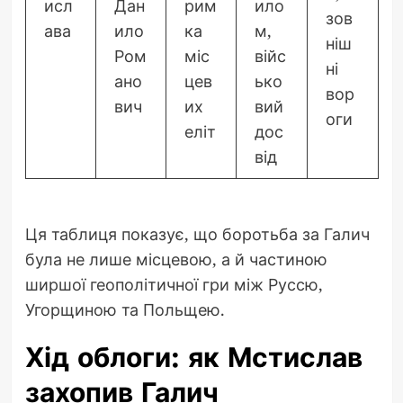
исл
Дан
рим
ило
зов
ава
ило
ка
м,
ніш
Ром
міс
війс
ні
ано
цев
ько
вор
вич
их
вий
оги
еліт
дос
від
Ця таблиця показує, що боротьба за Галич
була не лише місцевою, а й частиною
ширшої геополітичної гри між Руссю,
Угорщиною та Польщею.
Хід облоги: як Мстислав
захопив Галич