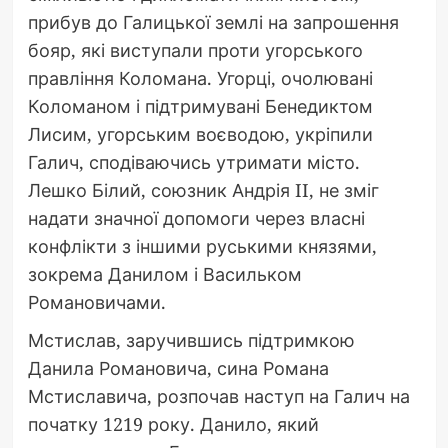
прибув до Галицької землі на запрошення
бояр, які виступали проти угорського
правління Коломана. Угорці, очолювані
Коломаном і підтримувані Бенедиктом
Лисим, угорським воєводою, укріпили
Галич, сподіваючись утримати місто.
Лешко Білий, союзник Андрія II, не зміг
надати значної допомоги через власні
конфлікти з іншими руськими князями,
зокрема Данилом і Васильком
Романовичами.
Мстислав, заручившись підтримкою
Данила Романовича, сина Романа
Мстиславича, розпочав наступ на Галич на
початку 1219 року. Данило, який