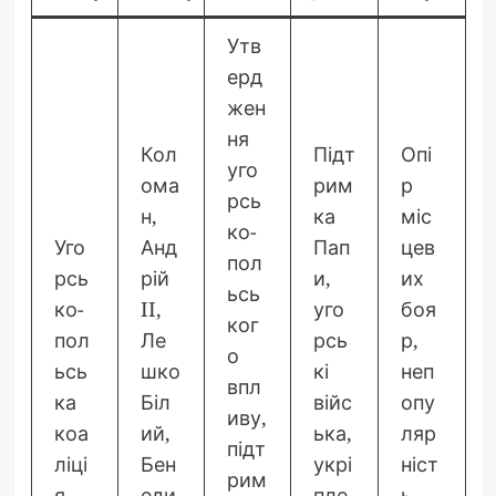
Утв
ерд
жен
ня
Кол
Підт
Опі
уго
ома
рим
р
рсь
н,
ка
міс
ко-
Уго
Анд
Пап
цев
пол
рсь
рій
и,
их
ьсь
ко-
II,
уго
боя
ког
пол
Ле
рсь
р,
о
ьсь
шко
кі
неп
впл
ка
Біл
війс
опу
иву,
коа
ий,
ька,
ляр
підт
ліці
Бен
укрі
ніст
рим
я
еди
пле
ь