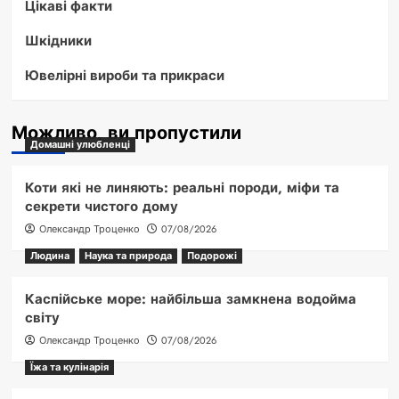
Цікаві факти
Шкідники
Ювелірні вироби та прикраси
Можливо, ви пропустили
Домашні улюбленці
Коти які не линяють: реальні породи, міфи та
секрети чистого дому
Олександр Троценко
07/08/2026
Людина
Наука та природа
Подорожі
Каспійське море: найбільша замкнена водойма
світу
Олександр Троценко
07/08/2026
Їжа та кулінарія