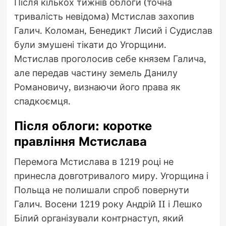
Після кількох тижнів облоги (точна
тривалість невідома) Мстислав захопив
Галич. Коломан, Бенедикт Лисий і Судислав
були змушені тікати до Угорщини.
Мстислав проголосив себе князем Галича,
але передав частину земель Данилу
Романовичу, визнаючи його права як
спадкоємця.
Після облоги: коротке
правління Мстислава
Перемога Мстислава в 1219 році не
принесла довготривалого миру. Угорщина і
Польща не полишали спроб повернути
Галич. Восени 1219 року Андрій II і Лешко
Білий організували контрнаступ, який