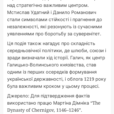
над стратегічно важливим центром.
Мстислав Удатний і Данило Романович
стали символами стійкості і прагнення до
незалежності, які резонують із сучасними
уявленнями про боротьбу за суверенітет.
Ця подія також нагадує про складність
середньовічної політики, де шлюби, союзи і
зради визначали хід історії. Галич, як центр
Галицько-Волинського князівства, став
одним із перших осередків формування
української державності, і облога 1219 року
була важливим кроком у цьому процесі.
Джерело: Для підтвердження фактів
використано працю Мартіна Дімніка “The
Dynasty of Chernigov, 1146–1246”.