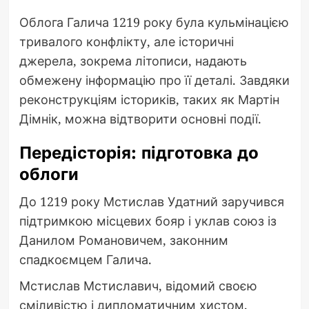
Облога Галича 1219 року була кульмінацією
тривалого конфлікту, але історичні
джерела, зокрема літописи, надають
обмежену інформацію про її деталі. Завдяки
реконструкціям істориків, таких як Мартін
Дімнік, можна відтворити основні події.
Передісторія: підготовка до
облоги
До 1219 року Мстислав Удатний заручився
підтримкою місцевих бояр і уклав союз із
Данилом Романовичем, законним
спадкоємцем Галича.
Мстислав Мстиславич, відомий своєю
сміливістю і дипломатичним хистом,