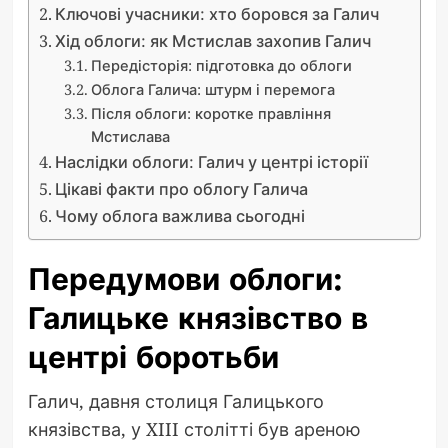
Ключові учасники: хто боровся за Галич
Хід облоги: як Мстислав захопив Галич
Передісторія: підготовка до облоги
Облога Галича: штурм і перемога
Після облоги: коротке правління
Мстислава
Наслідки облоги: Галич у центрі історії
Цікаві факти про облогу Галича
Чому облога важлива сьогодні
Передумови облоги:
Галицьке князівство в
центрі боротьби
Галич, давня столиця Галицького
князівства, у XIII столітті був ареною