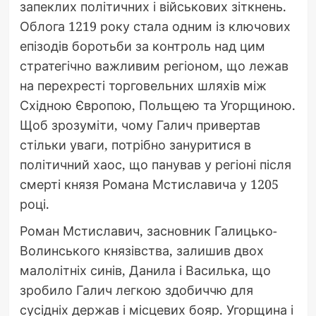
запеклих політичних і військових зіткнень.
Облога 1219 року стала одним із ключових
епізодів боротьби за контроль над цим
стратегічно важливим регіоном, що лежав
на перехресті торговельних шляхів між
Східною Європою, Польщею та Угорщиною.
Щоб зрозуміти, чому Галич привертав
стільки уваги, потрібно зануритися в
політичний хаос, що панував у регіоні після
смерті князя Романа Мстиславича у 1205
році.
Роман Мстиславич, засновник Галицько-
Волинського князівства, залишив двох
малолітніх синів, Данила і Василька, що
зробило Галич легкою здобиччю для
сусідніх держав і місцевих бояр. Угорщина і