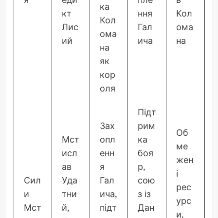
ка
кт
ння
Кол
Кол
Лис
Гал
ома
ома
ий
ича
на
на
як
кор
оля
Підт
Зах
рим
Об
Мст
опл
ка
ме
исл
енн
боя
жен
ав
я
р,
і
Сил
Уда
Гал
сою
рес
и
тни
ича,
з із
урс
Мст
й,
підт
Дан
и,