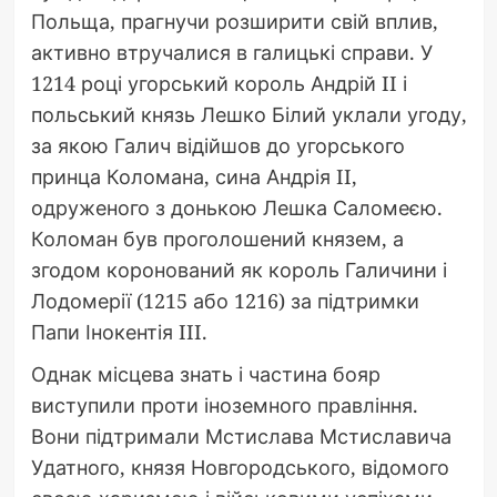
Польща, прагнучи розширити свій вплив,
активно втручалися в галицькі справи. У
1214 році угорський король Андрій II і
польський князь Лешко Білий уклали угоду,
за якою Галич відійшов до угорського
принца Коломана, сина Андрія II,
одруженого з донькою Лешка Саломеєю.
Коломан був проголошений князем, а
згодом коронований як король Галичини і
Лодомерії (1215 або 1216) за підтримки
Папи Інокентія III.
Однак місцева знать і частина бояр
виступили проти іноземного правління.
Вони підтримали Мстислава Мстиславича
Удатного, князя Новгородського, відомого