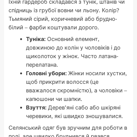
Їхній гардероб складався з тунік, штанів чи
спідниць із грубої вовни чи льону. Колір?
Тьмяний сірий, коричневий або брудно-
білий – фарби коштували дорого.
Туніка:
Основний елемент,
довжиною до колін у чоловіків і до
щиколоток у жінок. Часто латана-
перелатана.
Головні убори:
Жінки носили хустки,
щоб прикрити волосся (це
вважалося скромністю), а чоловіки –
капюшони чи шапки.
Взуття:
Дерев’яні сабо або шкіряні
черевики, які швидко зношувалися.
Селянський одяг був зручним для роботи в
полі, але швидко бруднився й рвався.