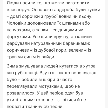
Люди носили те, що могли виготовити
власноруч. Основою гардероба були туніки
– довгі сорочки з грубої вовни чи льону.
Чоловіки доповнювали їх штанами або
панчохами, а жінки – спідницями чи
фартухами. Усе шили вручну, а тканини
фарбували натуральними барвниками:
коричневим із дубової кори, зеленим із
трав чи синім із вайди.
Зима змушувала людей кутатися в хутра
чи грубі плащі. Взуття – якщо воно взагалі
було – робили зі шкіри й часто
перев’язували мотузками, щоб не
розвалилося. У цей період одяг був
утилітарним: головне – зігрітися й не
порвати тканину об терни.