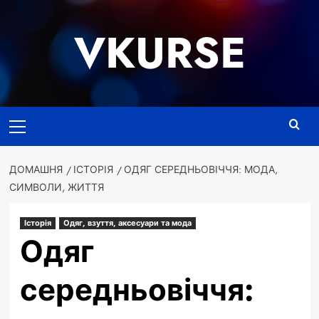
Перейти
до
VKURSE
вмісту
Основне
меню
ДОМАШНЯ
ІСТОРІЯ
ОДЯГ СЕРЕДНЬОВІЧЧЯ: МОДА,
СИМВОЛИ, ЖИТТЯ
Історія
Одяг, взуття, аксесуари та мода
Одяг
середньовіччя: