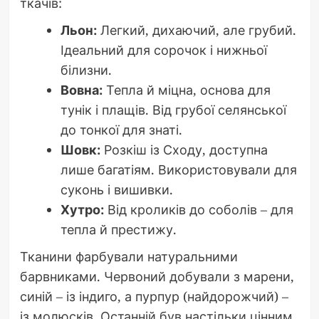
ткачів:
Льон:
Легкий, дихаючий, але грубий.
Ідеальний для сорочок і нижньої
білизни.
Вовна:
Тепла й міцна, основа для
тунік і плащів. Від грубої селянської
до тонкої для знаті.
Шовк:
Розкіш із Сходу, доступна
лише багатіям. Використовували для
суконь і вишивки.
Хутро:
Від кроликів до соболів – для
тепла й престижу.
Тканини фарбували натуральними
барвниками. Червоний добували з марени,
синій – із індиго, а пурпур (найдорожчий) –
із молюсків. Останній був настільки цінним,