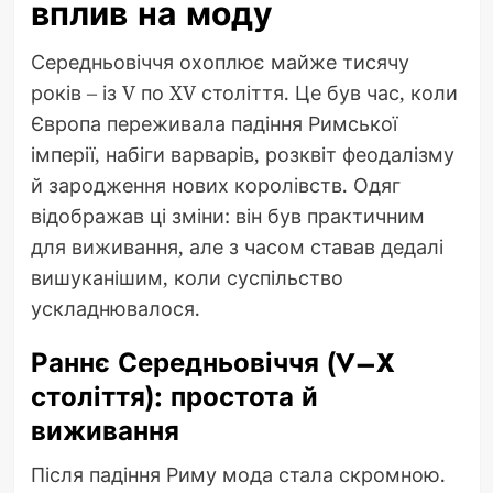
вплив на моду
Середньовіччя охоплює майже тисячу
років – із V по XV століття. Це був час, коли
Європа переживала падіння Римської
імперії, набіги варварів, розквіт феодалізму
й зародження нових королівств. Одяг
відображав ці зміни: він був практичним
для виживання, але з часом ставав дедалі
вишуканішим, коли суспільство
ускладнювалося.
Раннє Середньовіччя (V–X
століття): простота й
виживання
Після падіння Риму мода стала скромною.