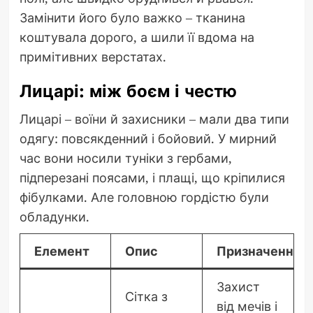
Замінити його було важко – тканина
коштувала дорого, а шили її вдома на
примітивних верстатах.
Лицарі: між боєм і честю
Лицарі – воїни й захисники – мали два типи
одягу: повсякденний і бойовий. У мирний
час вони носили туніки з гербами,
підперезані поясами, і плащі, що кріпилися
фібулками. Але головною гордістю були
обладунки.
Елемент
Опис
Призначення
Захист
Сітка з
від мечів і