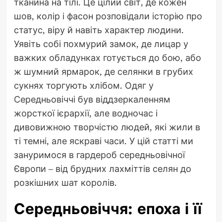
тканина на тілі. Це цілий світ, де кожен
шов, колір і фасон розповідали історію про
статус, віру й навіть характер людини.
Уявіть собі похмурий замок, де лицар у
важких обладунках готується до бою, або
ж шумний ярмарок, де селянки в грубих
сукнях торгують хлібом. Одяг у
Середньовіччі був віддзеркаленням
жорсткої ієрархії, але водночас і
дивовижною творчістю людей, які жили в
ті темні, але яскраві часи. У цій статті ми
зануримося в гардероб середньовічної
Європи – від брудних лахміттів селян до
розкішних шат королів.
Середньовіччя: епоха і її