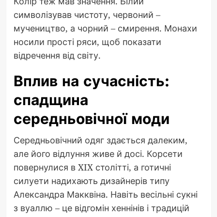
Колір теж мав значення. Білий
символізував чистоту, червоний –
мучеництво, а чорний – смирення. Монахи
носили прості ряси, щоб показати
відречення від світу.
Вплив на сучасність:
спадщина
середньовічної моди
Середньовічний одяг здається далеким,
але його відлуння живе й досі. Корсети
повернулися в XIX столітті, а готичні
силуети надихають дизайнерів типу
Александра Макквіна. Навіть весільні сукні
з вуаллю – це відгомін хеннінів і традицій