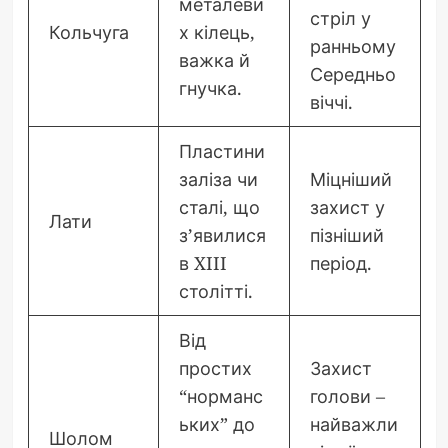
металеви
стріл у
Кольчуга
х кілець,
ранньому
важка й
Середньо
гнучка.
віччі.
Пластини
заліза чи
Міцніший
сталі, що
захист у
Лати
з’явилися
пізніший
в XIII
період.
столітті.
Від
простих
Захист
“норманс
голови –
ьких” до
найважли
Шолом