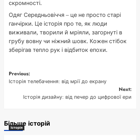
скромності.
Одяг Середньовіччя – це не просто старі
ганчірки. Це історія про те, як люди
виживали, творили й мріяли, загорнуті в
грубу вовну чи ніжний шовк. Кожен стібок
зберігав тепло рук і відбиток епохи.
Post
Previous:
Історія телебачення: від мрії до екрану
navigation
Next:
Історія дизайну: від печер до цифрової ери
Більше історій
Історія