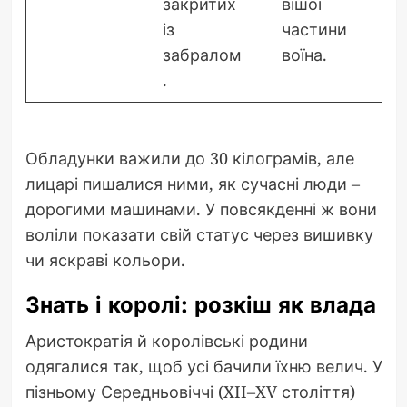
закритих
вішої
із
частини
забралом
воїна.
.
Обладунки важили до 30 кілограмів, але
лицарі пишалися ними, як сучасні люди –
дорогими машинами. У повсякденні ж вони
воліли показати свій статус через вишивку
чи яскраві кольори.
Знать і королі: розкіш як влада
Аристократія й королівські родини
одягалися так, щоб усі бачили їхню велич. У
пізньому Середньовіччі (XII–XV століття)