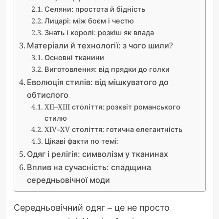
Селяни: простота й бідність
Лицарі: між боєм і честю
Знать і королі: розкіш як влада
Матеріали й технології: з чого шили?
Основні тканини
Виготовлення: від прядки до голки
Еволюція стилів: від мішкуватого до
обтислого
XII–XIII століття: розквіт романського
стилю
XIV–XV століття: готична елегантність
Цікаві факти по темі:
Одяг і релігія: символізм у тканинах
Вплив на сучасність: спадщина
середньовічної моди
Середньовічний одяг – це не просто