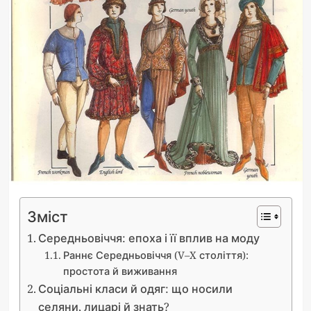
Зміст
Середньовіччя: епоха і її вплив на моду
Раннє Середньовіччя (V–X століття):
простота й виживання
Соціальні класи й одяг: що носили
селяни, лицарі й знать?