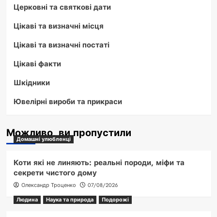
Церковні та святкові дати
Цікаві та визначні місця
Цікаві та визначні постаті
Цікаві факти
Шкідники
Ювелірні вироби та прикраси
Можливо, ви пропустили
Домашні улюбленці
Коти які не линяють: реальні породи, міфи та
секрети чистого дому
Олександр Троценко
07/08/2026
Людина
Наука та природа
Подорожі