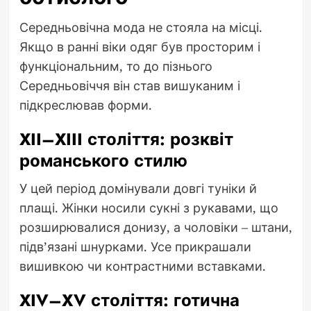
Середньовічна мода не стояла на місці.
Якщо в ранні віки одяг був просторим і
функціональним, то до пізнього
Середньовіччя він став вишуканим і
підкреслював форми.
XII–XIII століття: розквіт
романського стилю
У цей період домінували довгі туніки й
плащі. Жінки носили сукні з рукавами, що
розширювалися донизу, а чоловіки – штани,
підв’язані шнурками. Усе прикрашали
вишивкою чи контрастними вставками.
XIV–XV століття: готична