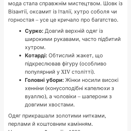
мода стала справжнім мистецтвом. Шовк із
Візантії, оксамит із Італії, хутро соболя чи
горностая – усе це кричало про багатство.
Сурко:
Довгий верхній одяг із
широкими рукавами, часто підбитий
хутром.
Котарді:
Обтислий жакет, що
підкреслював фігуру (особливо
популярний у XIV столітті).
Головні убори:
Жінки носили високі
хенніни (конусоподібні капелюхи з
вуаллю), а чоловіки – шаперони з
довгими хвостами.
Одяг прикрашали золотими нитками,
перлами й коштовним камінням.