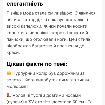
елегантність
Пізніше мода стала сміливішою. З’явилися
обтислі котарді, які показували талію, і
високі капелюхи. Жінки почали носити
корсети, а чоловіки – короткі жакети й
панчохи, що оголювали ноги. Цей стиль
відображав багатство й прагнення до
краси.
Цікаві факти по темі:
Пурпурний колір був дорожчим за
золото – його видобуток вимагав тисяч
молюсків!
Чоловічі туфлі з довгими носами
(пулени) у XV столітті досягали 60 см – їх