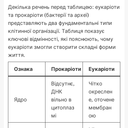
Декілька речень перед таблицею: еукаріоти
та прокаріоти (бактерії та археї)
представляють два фундаментальні типи
клітинної організації. Таблиця показує
ключові відмінності, які пояснюють, чому
еукаріоти змогли створити складні форми
життя.
Ознака
Прокаріоти
Еукаріоти
Відсутнє,
Чітко
ДНК
окреслен
Ядро
вільно в
е, оточене
цитоплаз
мембран
мі
ою