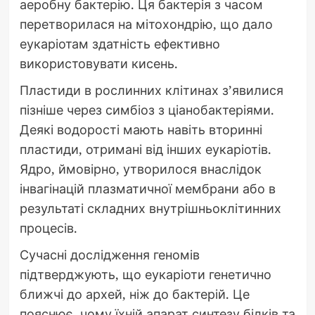
аеробну бактерію. Ця бактерія з часом
перетворилася на мітохондрію, що дало
еукаріотам здатність ефективно
використовувати кисень.
Пластиди в рослинних клітинах з’явилися
пізніше через симбіоз з ціанобактеріями.
Деякі водорості мають навіть вторинні
пластиди, отримані від інших еукаріотів.
Ядро, ймовірно, утворилося внаслідок
інвагінацій плазматичної мембрани або в
результаті складних внутрішньоклітинних
процесів.
Сучасні дослідження геномів
підтверджують, що еукаріоти генетично
ближчі до архей, ніж до бактерій. Це
пояснює, чому їхній апарат синтезу білків та