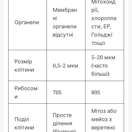
Мітохонд
Мембран
рії,
ні
хлоропла
Органели
органели
сти, ЕР,
відсутні
Гольджі
тощо
5–20 мкм
Розмір
0,5–2 мкм
(часто
клітини
більші)
Рибосом
70S
80S
и
Мітоз або
Просте
Поділ
мейоз з
ділення
клітини
веретено
(бінарне)