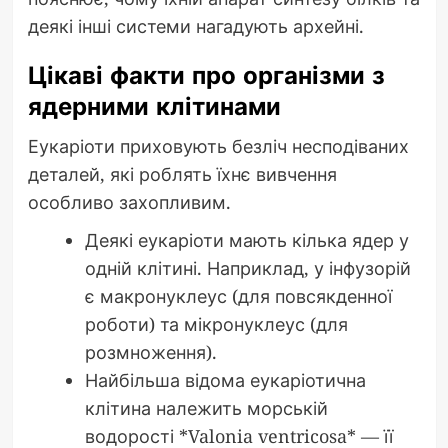
деякі інші системи нагадують архейні.
Цікаві факти про організми з
ядерними клітинами
Еукаріоти приховують безліч несподіваних
деталей, які роблять їхнє вивчення
особливо захопливим.
Деякі еукаріоти мають кілька ядер у
одній клітині. Наприклад, у інфузорій
є макронуклеус (для повсякденної
роботи) та мікронуклеус (для
розмноження).
Найбільша відома еукаріотична
клітина належить морській
водорості *Valonia ventricosa* — її