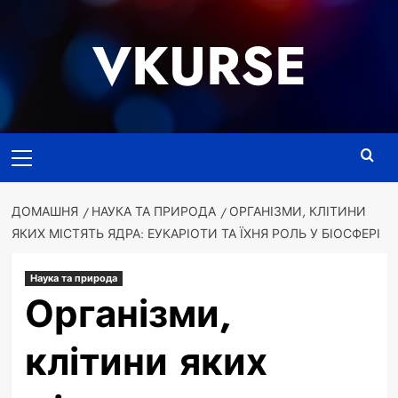
Перейти
до
VKURSE
вмісту
Основне
меню
ДОМАШНЯ
НАУКА ТА ПРИРОДА
ОРГАНІЗМИ, КЛІТИНИ
ЯКИХ МІСТЯТЬ ЯДРА: ЕУКАРІОТИ ТА ЇХНЯ РОЛЬ У БІОСФЕРІ
Наука та природа
Організми,
клітини яких