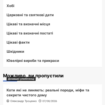
Хобі
Церковні та святкові дати
Цікаві та визначні місця
Цікаві та визначні постаті
Цікаві факти
Шкідники
Ювелірні вироби та прикраси
Можливо, ви пропустили
Домашні улюбленці
Коти які не линяють: реальні породи, міфи та
секрети чистого дому
Олександр Троценко
07/08/2026