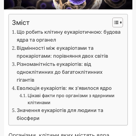
Зміст
Що робить клітину еукаріотичною: будова
ядра та органел
Відмінності між еукаріотами та
прокаріотами: порівняння двох світів
Різноманітність еукаріотів: від
одноклітинних до багатоклітинних
гігантів
Еволюція еукаріотів: як з’явилося ядро
Цікаві факти про організми з ядерними
клітинами
Значення еукаріотів для людини та
біосфери
Організми, клітини яких містять ядра,