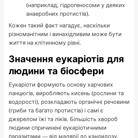
(наприклад, гідрогеносоми у деяких
анаеробних протистів).
Кожен такий факт нагадує, наскільки
різноманітним і винахідливим може бути
життя на клітинному рівні.
Значення еукаріотів для
людини та біосфери
Еукаріоти формують основу харчових
ланцюгів, виробляють кисень (рослини та
водорості), розкладають органічні речовини
(гриби та багато протистів) і самі є
джерелом їжі та ліків. Більшість хвороб
людини спричинені еукаріотичними
паразитами — від малярії до кандидозу.