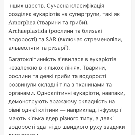
інших царств. Сучасна класифікація
розділяє еукаріотів на супергрупи, такі як
Amorphea (тварини та гриби),
Archaeplastida (рослини та близькі
водорості) та SAR (включає стременопіли,
альвеоляти та ризарії).
Багатоклітинність з’явилася в еукаріотів
незалежно в кількох лініях. Тварини,
рослини та деякі гриби та водорості
розвинули складні тіла з тканинами та
органами. Одноклітинні еукаріоти, навпаки,
демонструють вражаючу складність на
рівні однієї клітини — наприклад, інфузорії
мають кілька ядер різного типу, а деякі
водорості здатні до швидкого руху завдяки
джгутикам.