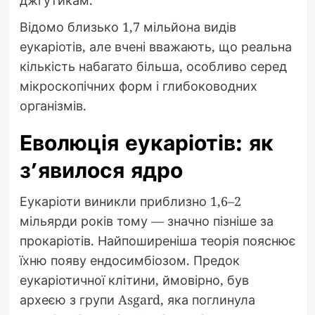
Відомо близько 1,7 мільйона видів
еукаріотів, але вчені вважають, що реальна
кількість набагато більша, особливо серед
мікроскопічних форм і глибоководних
організмів.
Еволюція еукаріотів: як
з’явилося ядро
Еукаріоти виникли приблизно 1,6–2
мільярди років тому — значно пізніше за
прокаріотів. Найпоширеніша теорія пояснює
їхню появу ендосимбіозом. Предок
еукаріотичної клітини, ймовірно, був
археєю з групи Asgard, яка поглинула