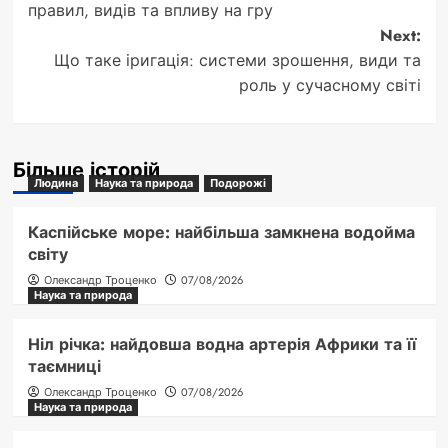
navigation
правил, видів та впливу на гру
Next:
Що таке іригація: системи зрошення, види та
роль у сучасному світі
Більше історій
Людина
Наука та природа
Подорожі
Каспійське море: найбільша замкнена водойма
світу
Олександр Троценко
07/08/2026
Наука та природа
Ніл річка: найдовша водна артерія Африки та її
таємниці
Олександр Троценко
07/08/2026
Наука та природа