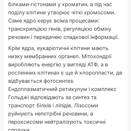
білками-гістонами у хроматин, а під час
поділу клітини утворює чіткі хромосоми.
Саме ядро керує всіма процесами:
транскрипцією генів, регуляцією обміну
речовин і передачею спадкової інформації.
Крім ядра, еукаріотичні клітини мають
низку мембранних органел. Мітохондрії
виробляють енергію у вигляді АТФ, а в
рослинних клітинах є ще й хлоропласти, де
відбувається фотосинтез.
Ендоплазматичний ретикулум і комплекс
Гольджі відповідають за синтез та
транспорт білків і ліпідів. Лізосоми
руйнують непотрібні речовини, а
пероксисоми нейтралізують токсичні
сполуки.