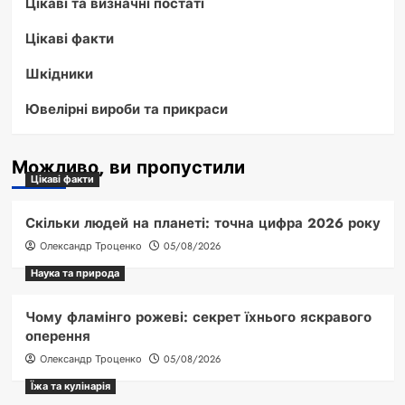
Цікаві та визначні постаті
Цікаві факти
Шкідники
Ювелірні вироби та прикраси
Можливо, ви пропустили
Цікаві факти
Скільки людей на планеті: точна цифра 2026 року
Олександр Троценко
05/08/2026
Наука та природа
Чому фламінго рожеві: секрет їхнього яскравого
оперення
Олександр Троценко
05/08/2026
Їжа та кулінарія