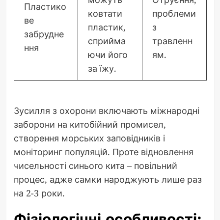
Пластико
ковтати
проблеми
ве
пластик,
з
забрудне
сприйма
травленн
ння
ючи його
ям.
за їжу.
Зусилля з охорони включають міжнародні
заборони на китобійний промисел,
створення морських заповідників і
моніторинг популяцій. Проте відновлення
чисельності синього кита – повільний
процес, адже самки народжують лише раз
на 2-3 роки.
Фізіологічні особливості: