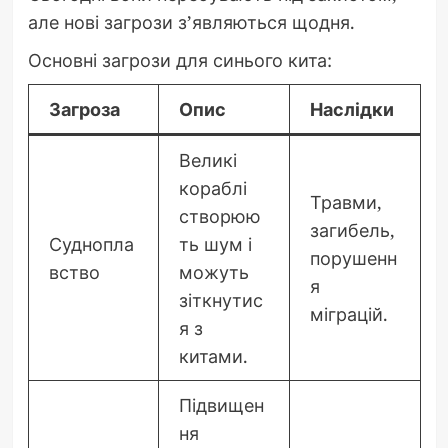
але нові загрози з’являються щодня.
Основні загрози для синього кита:
Загроза
Опис
Наслідки
Великі
кораблі
Травми,
створюю
загибель,
Суднопла
ть шум і
порушенн
вство
можуть
я
зіткнутис
міграцій.
я з
китами.
Підвищен
ня