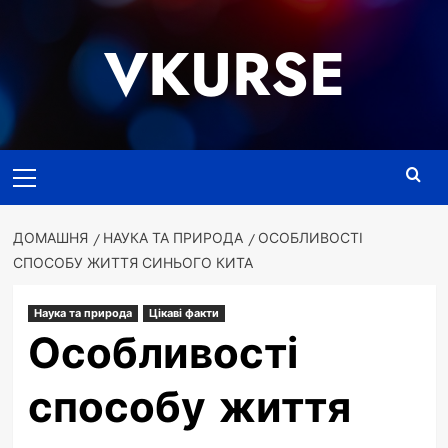
Перейти
до
VKURSE
вмісту
Основне
меню
ДОМАШНЯ
НАУКА ТА ПРИРОДА
ОСОБЛИВОСТІ
СПОСОБУ ЖИТТЯ СИНЬОГО КИТА
Наука та природа
Цікаві факти
Особливості
способу життя