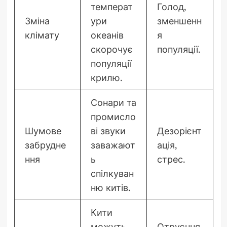
температ
Голод,
Зміна
ури
зменшенн
клімату
океанів
я
скорочує
популяції.
популяції
крилю.
Сонари та
промисло
Шумове
ві звуки
Дезорієнт
забрудне
заважают
ація,
ння
ь
стрес.
спілкуван
ню китів.
Кити
можуть
Отруєння,