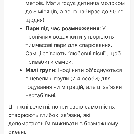
метрів. Мати годує дитинча молоком
до 8 місяців, а воно набирає до 90 кг
щодня!
Пари під час розмноження
: У
тропічних водах кити утворюють
тимчасові пари для спарювання.
Самці співають “любовні пісні”, щоб
привабити самок.
Малі групи
: Іноді кити об’єднуються
в невеликі групи (2-4 особи) для
годування чи міграцій, але ці зв’язки
нестабільні.
Ці ніжні велетні, попри свою самотність,
створюють глибокі зв’язки, які
допомагають їм виживати в безмежному
океані.