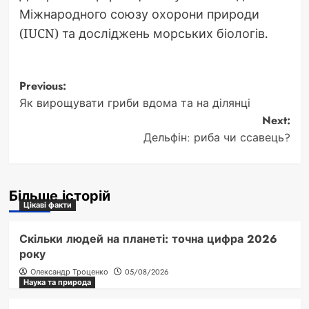
Міжнародного союзу охорони природи
(IUCN) та досліджень морських біологів.
Post
Previous:
Як вирощувати гриби вдома та на ділянці
navigation
Next:
Дельфін: риба чи ссавець?
Більше історій
Цікаві факти
Скільки людей на планеті: точна цифра 2026
року
Олександр Троценко
05/08/2026
Наука та природа