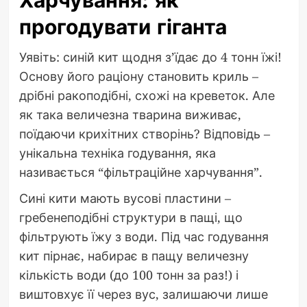
Харчування: як
прогодувати гіганта
Уявіть: синій кит щодня з’їдає до 4 тонн їжі!
Основу його раціону становить криль –
дрібні ракоподібні, схожі на креветок. Але
як така величезна тварина виживає,
поїдаючи крихітних створінь? Відповідь –
унікальна техніка годування, яка
називається “фільтраційне харчування”.
Сині кити мають вусові пластини –
гребенеподібні структури в пащі, що
фільтрують їжу з води. Під час годування
кит пірнає, набирає в пащу величезну
кількість води (до 100 тонн за раз!) і
виштовхує її через вус, залишаючи лише