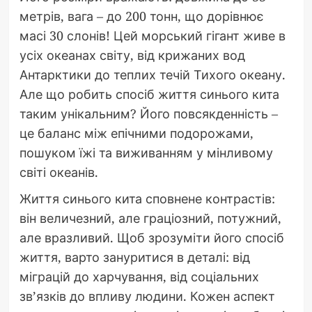
метрів, вага – до 200 тонн, що дорівнює
масі 30 слонів! Цей морський гігант живе в
усіх океанах світу, від крижаних вод
Антарктики до теплих течій Тихого океану.
Але що робить спосіб життя синього кита
таким унікальним? Його повсякденність –
це баланс між епічними подорожами,
пошуком їжі та виживанням у мінливому
світі океанів.
Життя синього кита сповнене контрастів:
він величезний, але граціозний, потужний,
але вразливий. Щоб зрозуміти його спосіб
життя, варто зануритися в деталі: від
міграцій до харчування, від соціальних
зв’язків до впливу людини. Кожен аспект