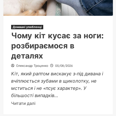
багатого
врожаю
Домашні улюбленці
Чому кіт кусає за ноги:
розбираємося в
деталях
Олександр Троценко
05/08/2026
Кіт, який раптом вискакує з-під дивана і
вчіплюється зубами в щиколотку, не
мститься і не «псує характер». У
більшості випадків...
Докладніше
Читати далі
про