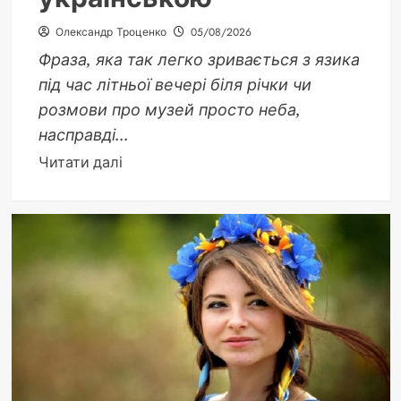
Олександр Троценко
05/08/2026
Фраза, яка так легко зривається з язика
під час літньої вечері біля річки чи
розмови про музей просто неба,
насправді...
Докладніше
Читати далі
про
Під
відкритим
небом
як
правильно
сказати
українською