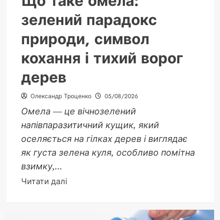
Що таке омела:
зелений парадокс
природи, символ
кохання і тихий ворог
дерев
Олександр Троценко
05/08/2026
Омела — це вічнозелений
напівпаразитичний кущик, який
оселяється на гілках дерев і виглядає
як густа зелена куля, особливо помітна
взимку,...
Докладніше
Читати далі
про
Що
таке