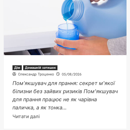
омела:
зелений
парадокс
природи,
символ
кохання
і
тихий
ворог
Дім
Домашній затишок
дерев
Олександр Троценко
05/08/2026
Пом'якшувач для прання: секрет м’якої
білизни без зайвих ризиків Пом’якшувач
для прання працює не як чарівна
паличка, а як тонка...
Докладніше
Читати далі
про