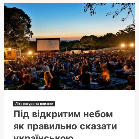
Чому
кіт
кусає
за
ноги:
розбираємося
в
деталях
Література та книжки
Під відкритим небом
як правильно сказати
українською