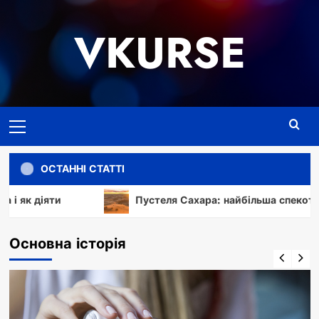
Перейти
до
VKURSE
вмісту
Основне
меню
ОСТАННІ СТАТТІ
Пустеля Сахара: найбільша спекотна пустеля пла
Основна історія