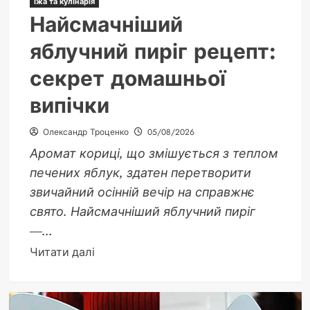
Їжа та кулінарія
Найсмачніший
яблучний пиріг рецепт:
секрет домашньої
випічки
Олександр Троценко
05/08/2026
Аромат кориці, що змішується з теплом
печених яблук, здатен перетворити
звичайний осінній вечір на справжнє
свято. Найсмачніший яблучний пиріг
—...
Докладніше
Читати далі
про
Найсмачніший
яблучний