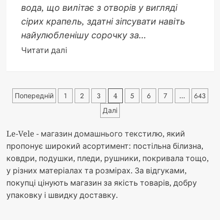
вода, що вилітає з отворів у вигляді
сірих крапель, здатні зіпсувати навіть
найулюбленішу сорочку за...
Докладніше
Читати далі
про
Чим
почистити
Пагінація
Попередній
1
2
3
4
5
6
7
…
643
праску
від
Далі
записів
нагару
Le-Vele - магазин домашнього текстилю
, який
та
пропонує широкий асортимент: постільна білизна,
накипу
ковдри, подушки, пледи, рушники, покривала тощо,
вдома
у різних матеріалах та розмірах. За відгуками,
покупці цінують магазин за якість товарів, добру
упаковку і швидку доставку.