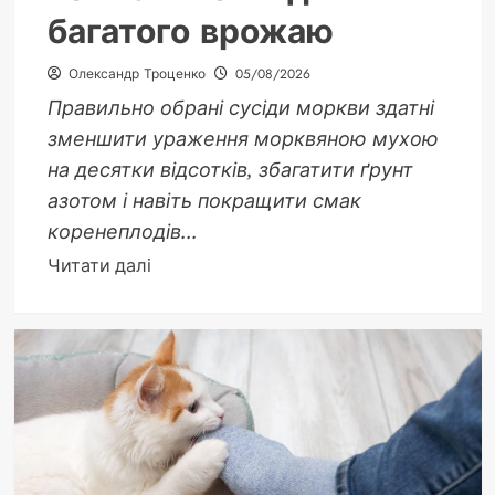
багатого врожаю
Олександр Троценко
05/08/2026
Правильно обрані сусіди моркви здатні
зменшити ураження морквяною мухою
на десятки відсотків, збагатити ґрунт
азотом і навіть покращити смак
коренеплодів...
Докладніше
Читати далі
про
Сусіди
моркви:
як
правильно
підібрати
компаньйонів
для