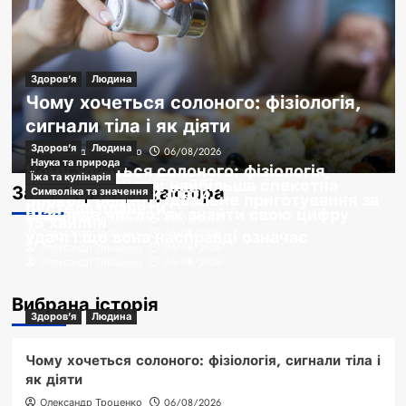
Здоров'я
Людина
Чому хочеться солоного: фізіологія,
сигнали тіла і як діяти
Здоров'я
Людина
Олександр Троценко
06/08/2026
Наука та природа
Чому хочеться солоного: фізіологія,
Їжа та кулінарія
Пустеля Сахара: найбільша спекотна
За вибором редактора
сигнали тіла і як діяти
Символіка та значення
Броколі рецепт: ідеальне приготування за
пустеля планети
Щасливе число: як знайти свою цифру
15 хвилин
Олександр Троценко
06/08/2026
удачі і що вона насправді означає
Олександр Троценко
06/08/2026
Олександр Троценко
06/08/2026
Олександр Троценко
06/08/2026
Вибрана історія
Здоров'я
Людина
Чому хочеться солоного: фізіологія, сигнали тіла і
як діяти
Олександр Троценко
06/08/2026