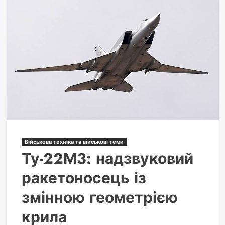
жіночі
імена:
перлини,
що
оживають
Військова техніка та військові теми
Ту-22М3: надзвуковий
ракетоносець із
змінною геометрією
крила