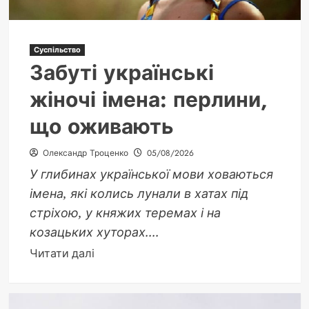
Суспільство
Забуті українські
жіночі імена: перлини,
що оживають
Олександр Троценко
05/08/2026
У глибинах української мови ховаються
імена, які колись лунали в хатах під
стріхою, у княжих теремах і на
козацьких хуторах....
Докладніше
Читати далі
про
Забуті
українські