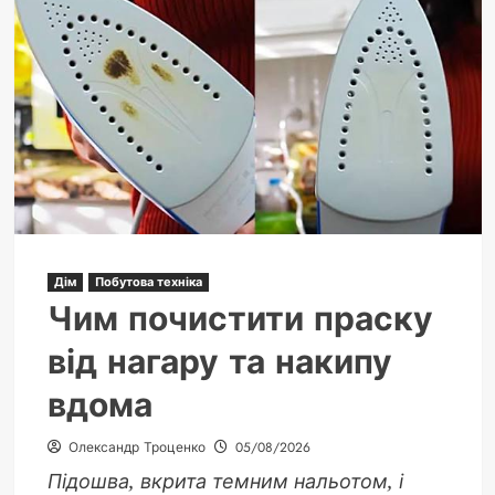
пиріг
рецепт:
секрет
домашньої
випічки
Дім
Побутова техніка
Чим почистити праску
від нагару та накипу
вдома
Олександр Троценко
05/08/2026
Підошва, вкрита темним нальотом, і