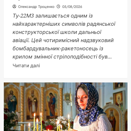
Олександр Троценко
05/08/2026
Ту-22М3 залишається одним із
найхарактерніших символів радянської
конструкторської школи дальньої
авіації. Цей чотиримісний надзвуковий
бомбардувальник-ракетоносець із
крилом змінної стрілоподібності був...
Докладніше
Читати далі
про
Ту-22М3:
надзвуковий
ракетоносець
із
змінною
геометрією
крила