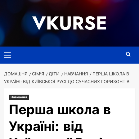
Перейти
до
VKURSE
вмісту
Основне
меню
ДОМАШНЯ
СІМ'Я
ДІТИ
НАВЧАННЯ
ПЕРША ШКОЛА В
УКРАЇНІ: ВІД КИЇВСЬКОЇ РУСІ ДО СУЧАСНИХ ГОРИЗОНТІВ
Навчання
Перша школа в
Україні: від