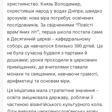
християнство. Князь Володимир,
охрестивши народ у водах Дніпра, швидко
зрозумів: нова віра потребує освічених
послідовників. За свідченнями “Повісті
врем’яних літ”, перша школа постала саме
в Десятинній церкві – кафедральному
соборі, де навчалося близько 300 дітей. Це
не була сучасна будівля з партами й
дошками; уроки проходили в церковних
приміщеннях, де вчителями ставали
монахи та священики, навчаючи грамоті,
арифметиці та основам віри.
Ця ініціатива мала стратегічне значення –
освіта зміцнювала державу, роблячи її
частиною візантійського культурного кола.
Діти вивчали церковнослов’янську мову,