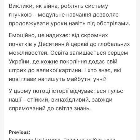
Виклики, як війна, роблять систему
гнучкою – модульне навчання дозволяє
продовжувати уроки навіть під обстрілами.
Емоційно, це надихає: від скромних
початків у Десятинній церкві до глобальних
можливостей. Освіта залишається серцем
України, де кожне покоління додає свій
штрих до великої картини. І хто знає, які
нові глави напишуть майбутні учні?
У цьому потоці історії відчувається пульс
нації – стійкий, винахідливий, завжди
спрямований до світла знань.
Post
Previous:
Козацтво: Це Історія, Традиції та Культура