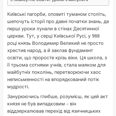
Київські пагорби, оповиті туманом століть,
шепочуть історії про давні початки знань, де
перші уроки лунали в стінах Десятинної
церкви. Тут, у серці Київської Русі, у 988
році князь Володимир Великий не просто
хрестив народ, а й заклав фундамент
освіти, що проросте крізь віки. Ця школа, з
її трьома сотнями учнів, стала маяком для
майбутніх поколінь, перетворюючи хаос
неписьменності на впорядкований потік
мудрості.
Занурюючись глибше, розумієш, як цей акт
князя не був випадковим – він
віддзеркалював перехід від язичницьких