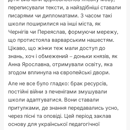
переписували тексти, а найздібніші ставали
писарями чи дипломатами. З часом такі
школи поширилися на інші міста, як
Чернігів чи Переяслав, формуючи мережу,
що протистояла варварським нашестям.
Цікаво, що жінки теж мали доступ до
знань, хоч і обмежений – доньки князів, як
Анна Ярославна, отримували освіту, яка
згодом вплинула на європейські двори.
Але не все було гладко: брак ресурсів,
постійні війни з печенігами змушували
школи адаптуватися. Вони ставали
притулками, де знання передавались усно,
через пісні та оповіді. Цей період заклав
основу для української педагогічної