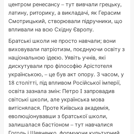
центром ренесансу – тут вивчали грецьку,
латину, риторику, а викладачі, як Герасим
Смотрицький, створювали підручники, що
впливали на всю Східну Європу.
Братські школи не просто навчали; вони
виховували патріотизм, поєднуючи освіту з
національною ідеєю. Уявіть учнів, які
дискутували про філософію Арістотеля
українською, – це був акт опору. З часом, у
18 столітті, під впливом Російської імперії,
освіта зазнала змін: Петро I запровадив
світські школи, але українська мова
витіснялася. Проте Київська академія,
еволюціонувавши з братської школи,
залишалася бастіоном – тут навчалися
Гоголь і Шевченко, формуючи культурний