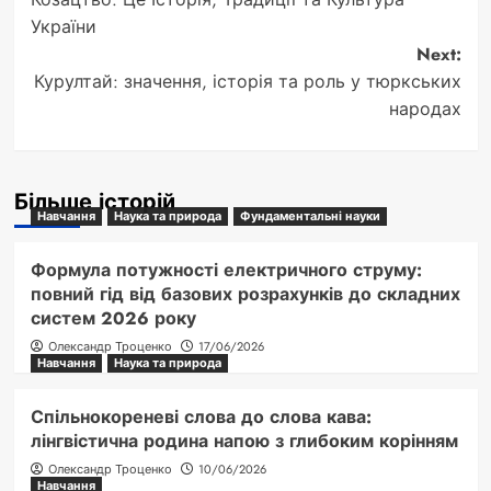
navigation
України
Next:
Курултай: значення, історія та роль у тюркських
народах
Більше історій
Навчання
Наука та природа
Фундаментальні науки
Формула потужності електричного струму:
повний гід від базових розрахунків до складних
систем 2026 року
Олександр Троценко
17/06/2026
Навчання
Наука та природа
Спільнокореневі слова до слова кава:
лінгвістична родина напою з глибоким корінням
Олександр Троценко
10/06/2026
Навчання