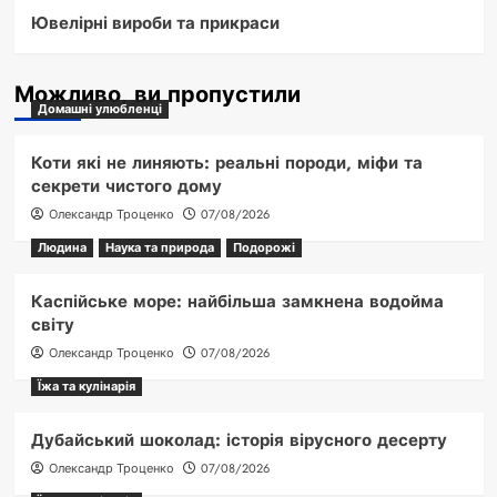
Ювелірні вироби та прикраси
Можливо, ви пропустили
Домашні улюбленці
Коти які не линяють: реальні породи, міфи та
секрети чистого дому
Олександр Троценко
07/08/2026
Людина
Наука та природа
Подорожі
Каспійське море: найбільша замкнена водойма
світу
Олександр Троценко
07/08/2026
Їжа та кулінарія
Дубайський шоколад: історія вірусного десерту
Олександр Троценко
07/08/2026