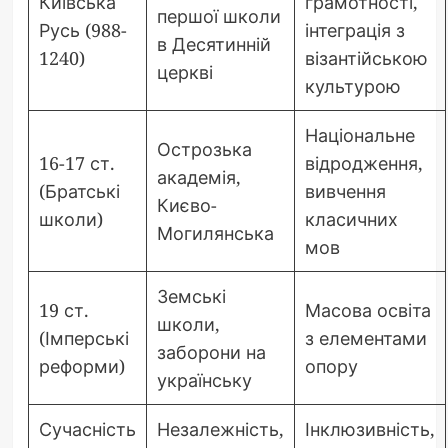
Київська
грамотності,
першої школи
Русь (988-
інтеграція з
в Десятинній
1240)
візантійською
церкві
культурою
Національне
Острозька
16-17 ст.
відродження,
академія,
(Братські
вивчення
Києво-
школи)
класичних
Могилянська
мов
Земські
19 ст.
Масова освіта
школи,
(Імперські
з елементами
заборони на
реформи)
опору
українську
Сучасність
Незалежність,
Інклюзивність,