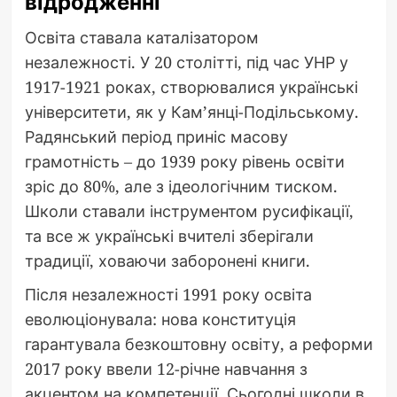
відродженні
Освіта ставала каталізатором
незалежності. У 20 столітті, під час УНР у
1917-1921 роках, створювалися українські
університети, як у Кам’янці-Подільському.
Радянський період приніс масову
грамотність – до 1939 року рівень освіти
зріс до 80%, але з ідеологічним тиском.
Школи ставали інструментом русифікації,
та все ж українські вчителі зберігали
традиції, ховаючи заборонені книги.
Після незалежності 1991 року освіта
еволюціонувала: нова конституція
гарантувала безкоштовну освіту, а реформи
2017 року ввели 12-річне навчання з
акцентом на компетенції. Сьогодні школи в