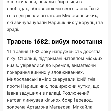
зловживання, почали збиратися в
слободах, обговорюючи свої скарги. Їхній
гнів підігрівали агітатори Милославських,
які звинувачували Наришкіних у корупції та
зраді.
Травень 1682: вибух повстання
11 травня 1682 року напруженість досягла
піку. Стрільці, підтримані натовпом міських
низів, увірвалися до Кремля, вимагаючи
покарання винних у зловживаннях.
Милославські вміло скерували їхній гнів
проти Наришкіних, поширюючи чутки, що
Івана задушили в палаці. Розлючений
натовп линчував кількох бояр і воєвод,
зокрема Артамона Матвєєва, Михайла