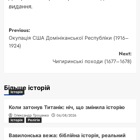
видання.
Post
Previous:
Окупація США Домініканської Республіки (1916–
navigation
1924)
Next:
Чигиринські походи (1677–1678)
Більше історій
Історія
Коли затонув Титанік: ніч, що змінила історію
Олександр Троценко
06/08/2026
Історія
Релігія
Вавилонська вежа: біблійна історія, реальний