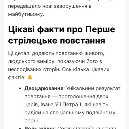
передвіщало нові заворушення в
майбутньому.
Цікаві факти про Перше
стрілецьке повстання
Ці деталі додають повстанню живого,
людського виміру, показуючи його з
несподіваних сторін. Ось кілька цікавих
фактів:
Двоцарювання
: Унікальний результат
повстання — проголошення двох
царів, Івана V і Петра I, які навіть
сиділи на спеціальному подвійному
троні.
Роль жінок
: Софія Олексіївна стала