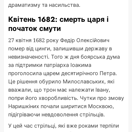
драматизму та насильства.
Квітень 1682: смерть царя і
початок смути
27 квітня 1682 року Федір Олексійович
помер від цинги, залишивши державу в
невизначеності. Того ж дня боярська дума
за підтримки патріарха Іоакима
проголосила царем десятирічного Петра.
Це рішення обурило Милославських, які
вважали, що трон має належати Івану,
попри його хворобливість. Чутки про змову
Наришкіних почали ширитися Москвою,
підігріваючи невдоволення стрільців.
У цей час стрільці, які вже роками терпіли