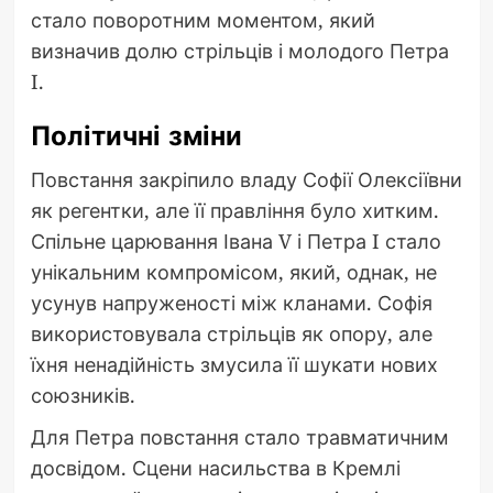
стало поворотним моментом, який
визначив долю стрільців і молодого Петра
I.
Політичні зміни
Повстання закріпило владу Софії Олексіївни
як регентки, але її правління було хитким.
Спільне царювання Івана V і Петра I стало
унікальним компромісом, який, однак, не
усунув напруженості між кланами. Софія
використовувала стрільців як опору, але
їхня ненадійність змусила її шукати нових
союзників.
Для Петра повстання стало травматичним
досвідом. Сцени насильства в Кремлі