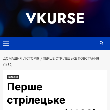
Перейти
до
VKURSE
вмісту
Основне
меню
ДОМАШНЯ
ІСТОРІЯ
ПЕРШЕ СТРІЛЕЦЬКЕ ПОВСТАННЯ
(1682)
Історія
Перше
стрілецьке