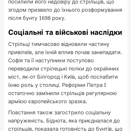
посилили його недовіру до стрільців, що
згодом призвело до їхнього розформування
після бунту 1698 року.
Соціальні та військові наслідки
Стрільці тимчасово відновили частину
привілеїв, але їхній вплив почав занепадати.
Софія та її наступники поступово
переводили стрілецькі полки до окраїнних
міст, як-от Білгород і Київ, щоб послабити
їхню роль у столиці. Реформи Петра I
остаточно замінили стрільців регулярною
армією європейського зразка.
Повстання також загострило соціальну
напруженість. Біднота, яка приєдналася до
стрільців, показала готовність до бунтів, що