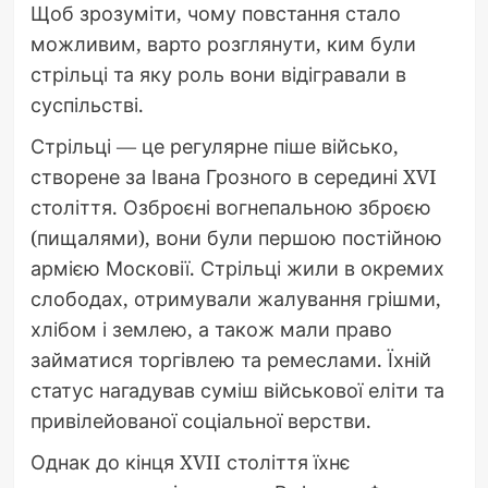
Щоб зрозуміти, чому повстання стало
можливим, варто розглянути, ким були
стрільці та яку роль вони відігравали в
суспільстві.
Стрільці — це регулярне піше військо,
створене за Івана Грозного в середині XVI
століття. Озброєні вогнепальною зброєю
(пищалями), вони були першою постійною
армією Московії. Стрільці жили в окремих
слободах, отримували жалування грішми,
хлібом і землею, а також мали право
займатися торгівлею та ремеслами. Їхній
статус нагадував суміш військової еліти та
привілейованої соціальної верстви.
Однак до кінця XVII століття їхнє