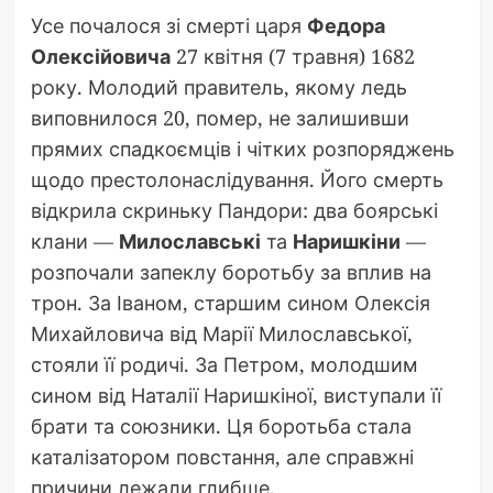
Усе почалося зі смерті царя
Федора
Олексійовича
27 квітня (7 травня) 1682
року. Молодий правитель, якому ледь
виповнилося 20, помер, не залишивши
прямих спадкоємців і чітких розпоряджень
щодо престолонаслідування. Його смерть
відкрила скриньку Пандори: два боярські
клани —
Милославські
та
Наришкіни
—
розпочали запеклу боротьбу за вплив на
трон. За Іваном, старшим сином Олексія
Михайловича від Марії Милославської,
стояли її родичі. За Петром, молодшим
сином від Наталії Наришкіної, виступали її
брати та союзники. Ця боротьба стала
каталізатором повстання, але справжні
причини лежали глибше.