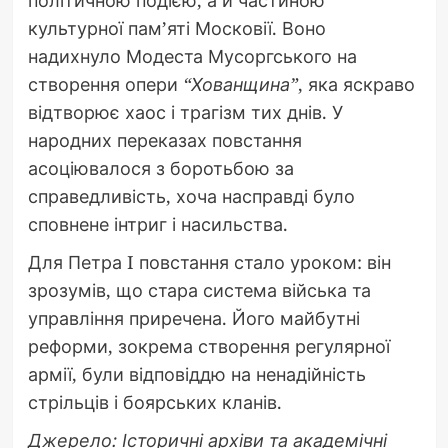
політичною подією, а й частиною
культурної пам’яті Московії. Воно
надихнуло Модеста Мусоргського на
створення опери
“Хованщина”
, яка яскраво
відтворює хаос і трагізм тих днів. У
народних переказах повстання
асоціювалося з боротьбою за
справедливість, хоча насправді було
сповнене інтриг і насильства.
Для Петра I повстання стало уроком: він
зрозумів, що стара система війська та
управління приречена. Його майбутні
реформи, зокрема створення регулярної
армії, були відповіддю на ненадійність
стрільців і боярських кланів.
Джерело: Історичні архіви та академічні