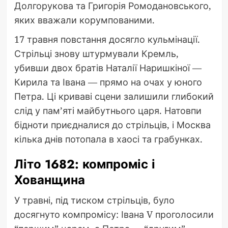
Долгорукова та Григорія Ромодановського,
яких вважали корумпованими.
17 травня повстання досягло кульмінації.
Стрільці знову штурмували Кремль,
убивши двох братів Наталії Наришкіної —
Кирила та Івана — прямо на очах у юного
Петра. Ці криваві сцени залишили глибокий
слід у пам’яті майбутнього царя. Натовпи
бідноти приєдналися до стрільців, і Москва
кілька днів потопала в хаосі та грабунках.
Літо 1682: компроміс і
Хованщина
У травні, під тиском стрільців, було
досягнуто компромісу: Івана V проголосили