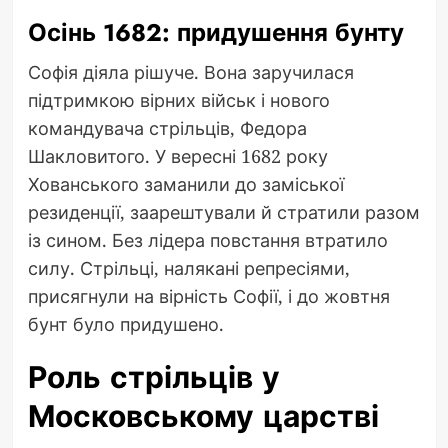
Осінь 1682: придушення бунту
Софія діяла рішуче. Вона заручилася
підтримкою вірних військ і нового
командувача стрільців, Федора
Шакловитого. У вересні 1682 року
Хованського заманили до заміської
резиденції, заарештували й стратили разом
із сином. Без лідера повстання втратило
силу. Стрільці, налякані репресіями,
присягнули на вірність Софії, і до жовтня
бунт було придушено.
Роль стрільців у
Московському царстві