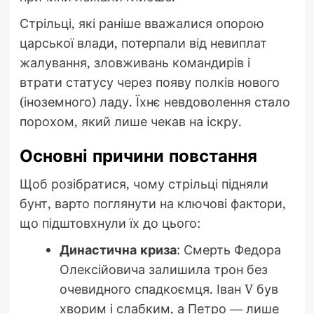
Стрільці, які раніше вважалися опорою
царської влади, потерпали від невиплат
жалування, зловживань командирів і
втрати статусу через появу полків нового
(іноземного) ладу. Їхнє невдоволення стало
порохом, який лише чекав на іскру.
Основні причини повстання
Щоб розібратися, чому стрільці підняли
бунт, варто поглянути на ключові фактори,
що підштовхнули їх до цього:
Династична криза
: Смерть Федора
Олексійовича залишила трон без
очевидного спадкоємця. Іван V був
хворим і слабким, а Петро — лише