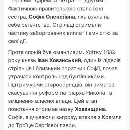
“першим” царем, а Петра — “другим”.
Фактичною правителькою стала їхня
сестра,
Софія Олексіївна
, яка взяла на
себе регентство. Стрільці отримали
частину заборгованих виплат і амністію за
свої дії.
Проте спокій був оманливим. Улітку 1682
року князь
Іван Хованський
, один із лідерів
стрільців і близький соратник Софії, почав
утрачати контроль над бунтівниками.
Підтримуючи старообрядців, він вимагав
скасування реформ патріарха Никона та
зміцнення власної влади. Цей етап
повстання отримав назву
Хованщина
.
Софія, відчуваючи загрозу, втекла з Кремля
до Троїце-Сергієвої лаври.