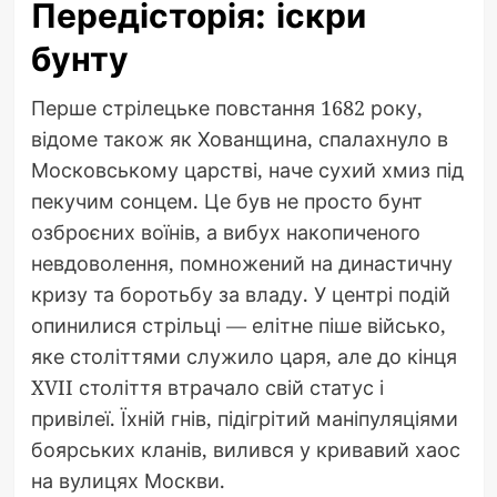
Передісторія: іскри
бунту
Перше стрілецьке повстання 1682 року,
відоме також як Хованщина, спалахнуло в
Московському царстві, наче сухий хмиз під
пекучим сонцем. Це був не просто бунт
озброєних воїнів, а вибух накопиченого
невдоволення, помножений на династичну
кризу та боротьбу за владу. У центрі подій
опинилися стрільці — елітне піше військо,
яке століттями служило царя, але до кінця
XVII століття втрачало свій статус і
привілеї. Їхній гнів, підігрітий маніпуляціями
боярських кланів, вилився у кривавий хаос
на вулицях Москви.