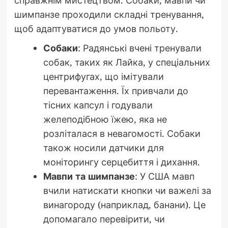
шимпанзе проходили складні тренування,
щоб адаптуватися до умов польоту.
Собаки
: Радянські вчені тренували
собак, таких як Лайка, у спеціальних
центрифугах, що імітували
перевантаження. Їх привчали до
тісних капсул і годували
желеподібною їжею, яка не
розліталася в невагомості. Собаки
також носили датчики для
моніторингу серцебиття і дихання.
Мавпи та шимпанзе
: У США мавп
вчили натискати кнопки чи важелі за
винагороду (наприклад, банани). Це
допомагало перевірити, чи