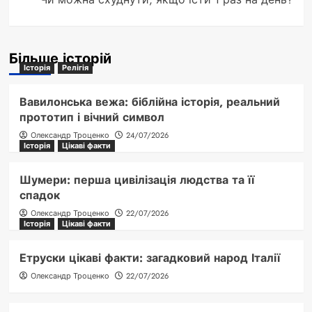
Більше історій
Історія
Релігія
Вавилонська вежа: біблійна історія, реальний
прототип і вічний символ
Олександр Троценко
24/07/2026
Історія
Цікаві факти
Шумери: перша цивілізація людства та її
спадок
Олександр Троценко
22/07/2026
Історія
Цікаві факти
Етруски цікаві факти: загадковий народ Італії
Олександр Троценко
22/07/2026