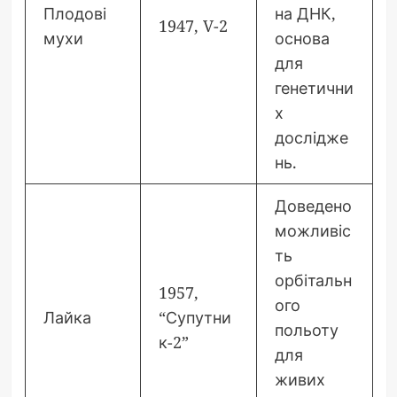
Плодові
на ДНК,
1947, V-2
мухи
основа
для
генетични
х
дослідже
нь.
Доведено
можливіс
ть
орбітальн
1957,
ого
Лайка
“Супутни
польоту
к-2”
для
живих