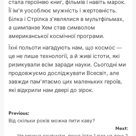
стала героїнею книг, фільмів і навіть марок.
Її ім’я уособлює мужність і жертовність.
Білка і Стрілка з’являлися в мультфільмах,
а шимпанзе Хем став символом
американської космічної програми.
Їхні польоти нагадують нам, що космос —
це не лише технології, а й живі істоти, які
ризикували всім заради науки. Сьогодні ми
продовжуємо досліджувати Всесвіт, але
завжди пам’ятаємо цих маленьких героїв,
які відкрили нам двері до зірок.
Post
Previous:
Від скільки років можна пити каву?
navigation
Next:
Чи можна схуднути, якщо їсти 1 раз на день?