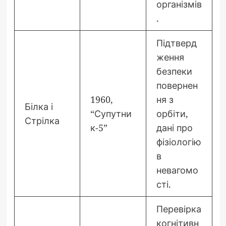
організмів
.
Підтверд
ження
безпеки
повернен
1960,
ня з
Білка і
“Супутни
орбіти,
Стрілка
к-5”
дані про
фізіологію
в
невагомо
сті.
Перевірка
когнітивн