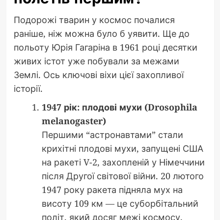
Подорожі тварин у космос почалися
раніше, ніж можна було б уявити. Ще до
польоту Юрія Гагаріна в 1961 році десятки
живих істот уже побували за межами
Землі. Ось ключові віхи цієї захопливої
історії.
1947 рік: плодові мухи (Drosophila
melanogaster)
Першими “астронавтами” стали
крихітні плодові мухи, запущені США
на ракеті V-2, захопленій у Німеччини
після Другої світової війни. 20 лютого
1947 року ракета підняла мух на
висоту 109 км — це суборбітальний
політ, який досяг межі космосу.