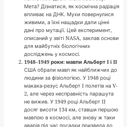
Мета? Дізнатися, як космічна радіація
впливає на ДНК. Мухи повернулися
живими, а їхні нащадки дали цінні
дані про мутації. Цей експеримент,
описаний у звіті NASA, заклав основи
для майбутніх біологічних
досліджень у космосі.
1948–1949 роки: мавпи Альберт I і II
США обрали мавп як найближчих до
людини за фізіологією. У 1948 році
макака-резус Альберт I полетів на V-
2, але через несправність парашута
не вижив. У 1949 році Альберт II
досяг висоти 134 км, ставши першою
мавпою в космосі, але знову ж таки
аварія під час посадки призвела до