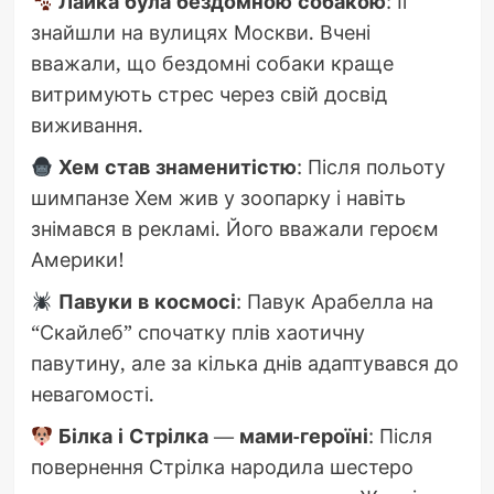
Лайка була бездомною собакою
: Її
знайшли на вулицях Москви. Вчені
вважали, що бездомні собаки краще
витримують стрес через свій досвід
виживання.
Хем став знаменитістю
: Після польоту
шимпанзе Хем жив у зоопарку і навіть
знімався в рекламі. Його вважали героєм
Америки!
Павуки в космосі
: Павук Арабелла на
“Скайлеб” спочатку плів хаотичну
павутину, але за кілька днів адаптувався до
невагомості.
Білка і Стрілка — мами-героїні
: Після
повернення Стрілка народила шестеро