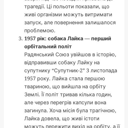
трагедії. Ці польоти показали, що
живі організми можуть витримати
запуск, але повернення залишалося
проблемою.
1957 рік: собака Лайка — перший
орбітальний політ
Радянський Союз увійшов в історію,
відправивши собаку Лайку на
супутнику “Супутник-2” 3 листопада
1957 року. Лайка стала першою
твариною, що вийшла на орбіту
Землі. Її політ тривав кілька годин,
але через перегрів капсули вона
загинула. Хоча місія була трагічною,
Лайка довела, що живі істоти
можуть пережити вихід на орбіту, а її