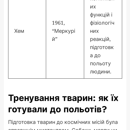
их
функцій і
1961,
фізіологіч
Хем
“Меркурі
них
й”
реакцій,
підготовк
а до
польоту
людини.
Тренування тварин: як їх
готували до польотів?
Підготовка тварин до космічних місій була
справжнім мистецтвом. Собаки, мавпи чи