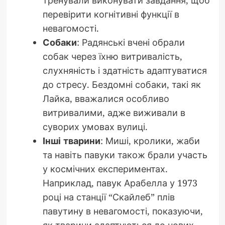
перевірити когнітивні функції в
невагомості.
Собаки
: Радянські вчені обрали
собак через їхню витривалість,
слухняність і здатність адаптуватися
до стресу. Бездомні собаки, такі як
Лайка, вважалися особливо
витривалими, адже виживали в
суворих умовах вулиці.
Інші тварини
: Миші, кролики, жаби
та навіть павуки також брали участь
у космічних експериментах.
Наприклад, павук Арабелла у 1973
році на станції “Скайлеб” плів
павутину в невагомості, показуючи,
як тварини адаптуються до нових