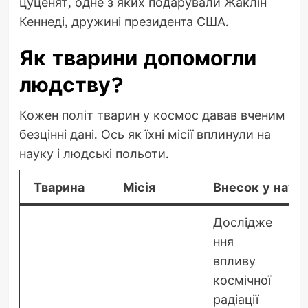
цуценят, одне з яких подарували Жаклін
Кеннеді, дружині президента США.
Як тварини допомогли
людству?
Кожен політ тварин у космос давав вченим
безцінні дані. Ось як їхні місії вплинули на
науку і людські польоти.
Тварина
Місія
Внесок у наук
Дослідже
ння
впливу
космічної
радіації