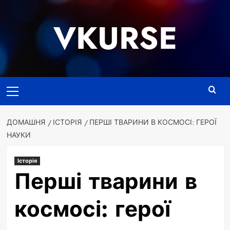
Перейти
до
VKURSE
вмісту
Основне
меню
ДОМАШНЯ
ІСТОРІЯ
ПЕРШІ ТВАРИНИ В КОСМОСІ: ГЕРОЇ
НАУКИ
Історія
Перші тварини в
космосі: герої