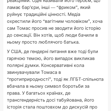
реакціями. Одні називали його героєм, що
ламає бар’єри, інші — “фриком”, який
руйнує традиційні цінності. Медіа
охрестили його “вагітним чоловіком”, хоча
сам Томас просив не зводити його історію
до сенсації. Він хотів, щоб люди бачили в
ньому просто люблячого батька.
У США, де гендерні питання вже тоді були
гарячою темою, його випадок викликав
полярні думки. Консервативні кола
звинувачували Томаса в
“протиприродності”, тоді як ЛГБТ-спільнота
вбачала в ньому символ боротьби за
права. У багатьох країнах, де
трансгендерність досі табуйована, його
історія стала поштовхом до дискусій про