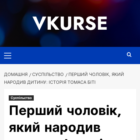
Перейти
до
VKURSE
вмісту
Основне
меню
ДОМАШНЯ
СУСПІЛЬСТВО
ПЕРШИЙ ЧОЛОВІК, ЯКИЙ
НАРОДИВ ДИТИНУ: ІСТОРІЯ ТОМАСА БІТІ
Суспільство
Перший чоловік,
який народив