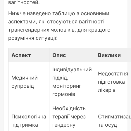
вагітностей.
Нижче наведено таблицю з основними
аспектами, які стосуються вагітності
трансгендерних чоловіків, для кращого
розуміння ситуації:
Аспект
Опис
Виклики
Індивідуальний
Недостатня
Медичний
підхід,
підготовка
супровід
моніторинг
лікарів
гормонів
Необхідність
Психологічна
терапії через
Стигматизац
підтримка
гендерну
та осуд