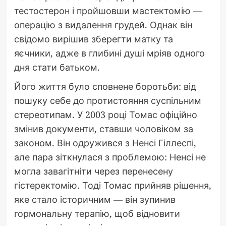
тестостерон і пройшовши мастектомію —
операцію з видалення грудей. Однак він
свідомо вирішив зберегти матку та
яєчники, адже в глибині душі мріяв одного
дня стати батьком.
Його життя було сповнене боротьби: від
пошуку себе до протистояння суспільним
стереотипам. У 2003 році Томас офіційно
змінив документи, ставши чоловіком за
законом. Він одружився з Ненсі Гіллеспі,
але пара зіткнулася з проблемою: Ненсі не
могла завагітніти через перенесену
гістеректомію. Тоді Томас прийняв рішення,
яке стало історичним — він зупинив
гормональну терапію, щоб відновити