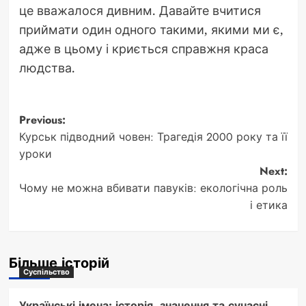
це вважалося дивним. Давайте вчитися
приймати один одного такими, якими ми є,
адже в цьому і криється справжня краса
людства.
Post
Previous:
Курськ підводний човен: Трагедія 2000 року та її
navigation
уроки
Next:
Чому не можна вбивати павуків: екологічна роль
і етика
Більше історій
Суспільство
Українські імена: історія, значення та сучасні