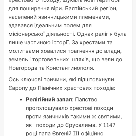
для поширення віри. Балтійський регіон,
населений язичницькими племенами,
здавався ідеальним полем для
місіонерської діяльності. Однак релігія була
лише частиною історії. За хрестами та
молитвами ховалися прагнення до влади,
земель і торговельних шляхів, що вели до
Новгорода та Константинополя.
Ось ключові причини, які підштовхнули
Європу до Північних хрестових походів:
Релігійний запал
: Папство
проголошувало хрестові походи
проти язичників такими ж святими,
як і походи до Єрусалима. У 1147
році папа Євгеній III офіційно