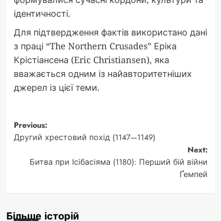
ідентичності.
Для підтвердження фактів використано дані
з праці “The Northern Crusades” Еріка
Крістіансена (Eric Christiansen), яка
вважається одним із найавторитетніших
джерел із цієї теми.
Post
Previous:
Другий хрестовий похід (1147—1149)
navigation
Next:
Битва при Ісібасіяма (1180): Перший бій війни
Ґемпей
Більше історій