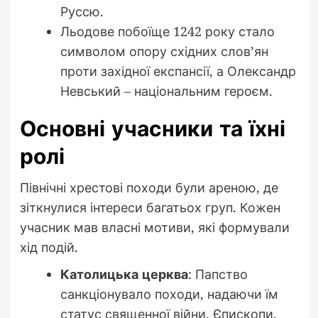
Руссю.
Льодове побоїще 1242 року стало
символом опору східних слов’ян
проти західної експансії, а Олександр
Невський – національним героєм.
Основні учасники та їхні
ролі
Північні хрестові походи були ареною, де
зіткнулися інтереси багатьох груп. Кожен
учасник мав власні мотиви, які формували
хід подій.
Католицька церква
: Папство
санкціонувало походи, надаючи їм
статус священної війни. Єпископи,