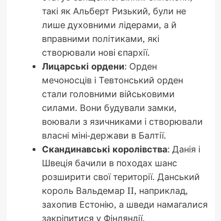
такі як Альберт Ризький, були не
лише духовними лідерами, а й
вправними політиками, які
створювали нові єпархії.
Лицарські ордени
: Орден
мечоносців і Тевтонський орден
стали головними військовими
силами. Вони будували замки,
воювали з язичниками і створювали
власні міні-держави в Балтії.
Скандинавські королівства
: Данія і
Швеція бачили в походах шанс
розширити свої території. Данський
король Вальдемар II, наприклад,
захопив Естонію, а шведи намагалися
закріпитися у Фінляндії.