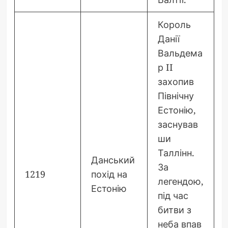
Король
Данії
Вальдема
р II
захопив
Північну
Естонію,
заснував
ши
Таллінн.
Данський
За
1219
похід на
легендою,
Естонію
під час
битви з
неба впав