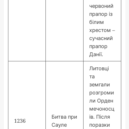
червоний
прапор із
білим
хрестом –
сучасний
прапор
Данії.
Литовці
та
земгали
розгроми
ли Орден
мечоносц
Битва при
ів. Після
1236
Сауле
поразки