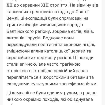
XII до середини XIII століття. На відміну від
класичних хрестових походів до Святої
Землі, ці експедиції були спрямовані на
християнізацію язичницьких народів
Балтійського регіону, зокрема естів, лівів,
литовців і прусів. Водночас вони
переслідували політичні та економічні цілі,
зміцнюючи вплив католицької церкви та
європейських держав у регіоні. Ці походи
стали епічною, але часто трагічною
сторінкою в історії, де релігійний запал
переплітається з жорстокими битвами та
складними культурними трансформаціями.
Ці кампанії не були єдиним рухом, а радше
низкою окремих походів, які об’єднувала