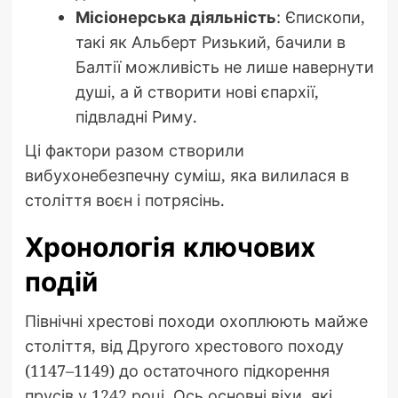
Місіонерська діяльність
: Єпископи,
такі як Альберт Ризький, бачили в
Балтії можливість не лише навернути
душі, а й створити нові єпархії,
підвладні Риму.
Ці фактори разом створили
вибухонебезпечну суміш, яка вилилася в
століття воєн і потрясінь.
Хронологія ключових
подій
Північні хрестові походи охоплюють майже
століття, від Другого хрестового походу
(1147–1149) до остаточного підкорення
прусів у 1242 році. Ось основні віхи, які