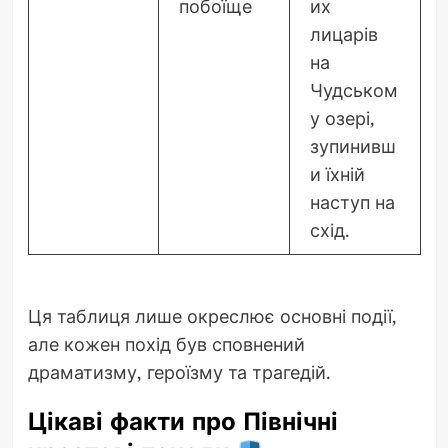
побоїще
их
лицарів
на
Чудськом
у озері,
зупинивш
и їхній
наступ на
схід.
Ця таблиця лише окреслює основні події,
але кожен похід був сповнений
драматизму, героїзму та трагедій.
Цікаві факти про Північні