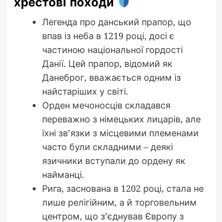
хрестові походи
Легенда про данський прапор, що
впав із неба в 1219 році, досі є
частиною національної гордості
Данії. Цей прапор, відомий як
Данеброг, вважається одним із
найстаріших у світі.
Орден мечоносців складався
переважно з німецьких лицарів, але
їхні зв’язки з місцевими племенами
часто були складними – деякі
язичники вступали до ордену як
найманці.
Рига, заснована в 1202 році, стала не
лише релігійним, а й торговельним
центром, що з’єднував Європу з