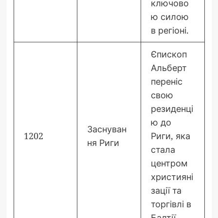
ключово
ю силою
в регіоні.
Єпископ
Альберт
переніс
свою
резиденці
ю до
Заснуван
1202
Риги, яка
ня Риги
стала
центром
християні
зації та
торгівлі в
Балтії.