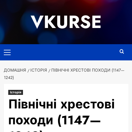
Перейти
до
VKURSE
вмісту
Основне
меню
ДОМАШНЯ
ІСТОРІЯ
ПІВНІЧНІ ХРЕСТОВІ ПОХОДИ (1147—
1242)
Історія
Північні хрестові
походи (1147—