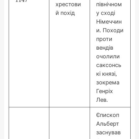
хрестови
північном
й похід
у сході
Німеччин
и. Походи
проти
вендів
очолили
саксонсь
кі князі,
зокрема
Генріх
Лев.
Єпископ
Альберт
заснував