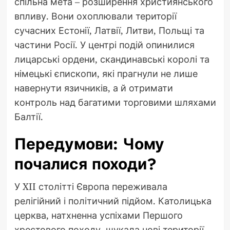
спільна мета – розширення християнського
впливу. Вони охоплювали території
сучасних Естонії, Латвії, Литви, Польщі та
частини Росії. У центрі подій опинилися
лицарські ордени, скандинавські королі та
німецькі єпископи, які прагнули не лише
навернути язичників, а й отримати
контроль над багатими торговими шляхами
Балтії.
Передумови: Чому
почалися походи?
У XII столітті Європа переживала
релігійний і політичний підйом. Католицька
церква, натхненна успіхами Першого
хрестового походу, шукала нові території