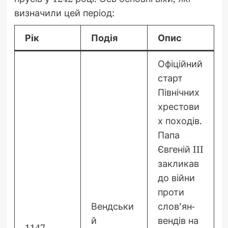
визначили цей період:
Рік
Подія
Опис
Офіційний
старт
Північних
хрестови
х походів.
Папа
Євгеній III
закликав
до війни
проти
Вендськи
слов’ян-
й
вендів на
1147