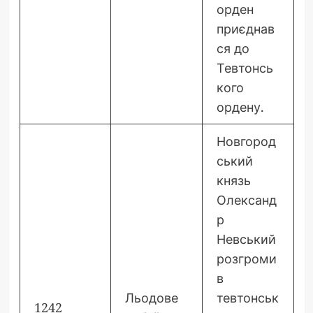
орден
приєднав
ся до
Тевтонсь
кого
ордену.
Новгород
ський
князь
Олександ
р
Невський
розгроми
в
Льодове
тевтонськ
1242