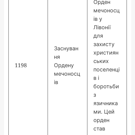
Орден
мечоносц
ів у
Лівонії
для
захисту
Заснуван
християн
ня
ських
1198
Ордену
поселенці
мечоносц
в і
ів
боротьби
з
язичника
ми. Цей
орден
став