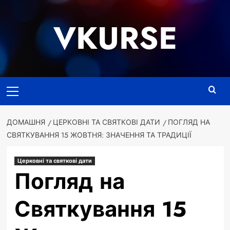
Перейти
до
VKURSE
вмісту
Основне
меню
ДОМАШНЯ
ЦЕРКОВНІ ТА СВЯТКОВІ ДАТИ
ПОГЛЯД НА
СВЯТКУВАННЯ 15 ЖОВТНЯ: ЗНАЧЕННЯ ТА ТРАДИЦІЇ
Церковні та святкові дати
Погляд на
Святкування 15