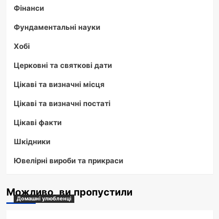
Фінанси
Фундаментальні науки
Хобі
Церковні та святкові дати
Цікаві та визначні місця
Цікаві та визначні постаті
Цікаві факти
Шкідники
Ювелірні вироби та прикраси
Можливо, ви пропустили
Домашні улюбленці