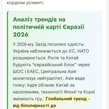
кордони розмиті.
Аналіз трендів на
політичній карті Євразії
2026
У 2026-му Захід посилює єдність:
Україна наближається до ЄС, НАТО
розширюється. Росія та Китай
будують “євразійський блок” через
ШОС і ЕАЕС, Центральна Азія
монетизує нейтралітет. Азія веде
гонку: Індія обганяє Китай за
населенням, технології Японії та Кореї
змінюють гру.
Глобальний тренд –
від біполярності до