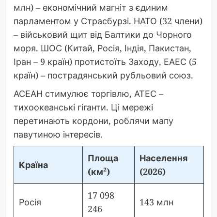
млн) – економічний магніт з єдиним
парламентом у Страсбурзі. НАТО (32 члени)
– військовий щит від Балтики до Чорного
моря. ШОС (Китай, Росія, Індія, Пакистан,
Іран – 9 країн) протистоїть Заходу, ЕАЕС (5
країн) – пострадянський рубльовий союз.
АСЕАН стимулює торгівлю, АТЕС –
тихоокеанські гіганти. Ці мережі
перетинають кордони, роблячи мапу
павутиною інтересів.
Площа
Населення
Країна
(км²)
(2026)
17 098
Росія
143 млн
246