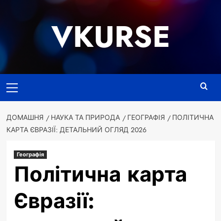
Перейти
до
VKURSE
вмісту
Основне
меню
ДОМАШНЯ
НАУКА ТА ПРИРОДА
ГЕОГРАФІЯ
ПОЛІТИЧНА
КАРТА ЄВРАЗІЇ: ДЕТАЛЬНИЙ ОГЛЯД 2026
Географія
Політична карта
Євразії: