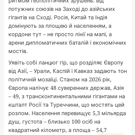
ритмом геополітичних зрушень: від
потужних союзів на Заході до азійських
гігантів на Сході. Росія, Китай та Індія
домінують за площею й населенням, а
кордони тут – не просто лінії на мапі, а
арени дипломатичних баталій і економічних
мостів.
Уявіть собі ланцюг гір, що розділяє Європу
від Азії, – Урали, Каспій і Кавказ задають тон
політичній мозаїці. Станом на 2026 рік,
Європа налічує 48 суверенних держав, Азія
– 49, з трансконтинентальними гігантами на
кшталт Росії та Туреччини, що мостять цей
розлом. Населення перевищує 5,3 мільярда
душ, густота – близько 100 осіб на
квадратний кілометр, а площа – 54,7