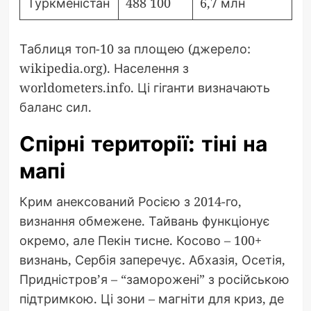
Туркменістан
488 100
6,7 млн
Таблиця топ-10 за площею (джерело:
wikipedia.org). Населення з
worldometers.info. Ці гіганти визначають
баланс сил.
Спірні території: тіні на
мапі
Крим анексований Росією з 2014-го,
визнання обмежене. Тайвань функціонує
окремо, але Пекін тисне. Косово – 100+
визнань, Сербія заперечує. Абхазія, Осетія,
Придністров’я – “заморожені” з російською
підтримкою. Ці зони – магніти для криз, де