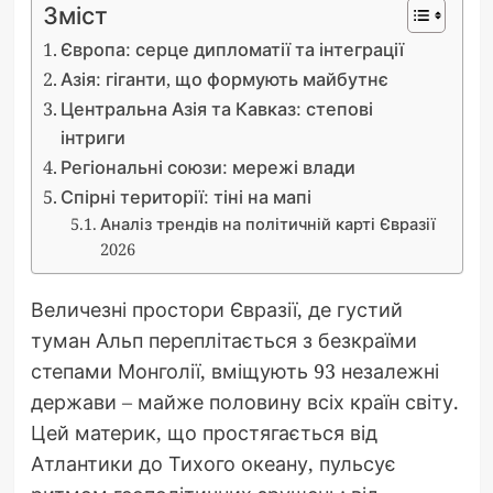
Зміст
Європа: серце дипломатії та інтеграції
Азія: гіганти, що формують майбутнє
Центральна Азія та Кавказ: степові
інтриги
Регіональні союзи: мережі влади
Спірні території: тіні на мапі
Аналіз трендів на політичній карті Євразії
2026
Величезні простори Євразії, де густий
туман Альп переплітається з безкраїми
степами Монголії, вміщують 93 незалежні
держави – майже половину всіх країн світу.
Цей материк, що простягається від
Атлантики до Тихого океану, пульсує