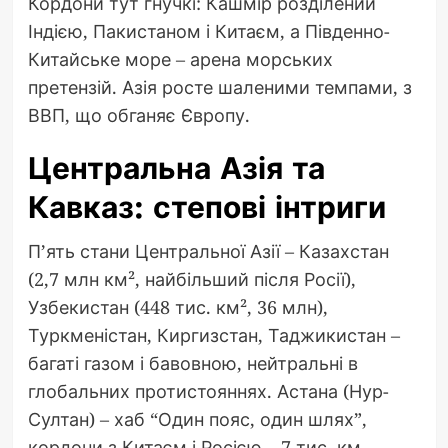
Кордони тут гнучкі: Кашмір розділений
Індією, Пакистаном і Китаєм, а Південно-
Китайське море – арена морських
претензій. Азія росте шаленими темпами, з
ВВП, що обганяє Європу.
Центральна Азія та
Кавказ: степові інтриги
П’ять стани Центральної Азії – Казахстан
(2,7 млн км², найбільший після Росії),
Узбекистан (448 тис. км², 36 млн),
Туркменістан, Киргизстан, Таджикистан –
багаті газом і бавовною, нейтральні в
глобальних протистояннях. Астана (Нур-
Султан) – хаб “Один пояс, один шлях”,
кордони з Китаєм і Росією – 7 тис. км.