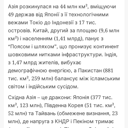
Азія розкинулася на 44 млн км², вміщуючи
49 держав від Японії з її технологічними
вежами Токіо до Індонезії з 17 тис.
островів. Китай, другий за площею (9,6 млн
км²) і населенням (1,41 млрд), панує з
“Поясом і шляхом”, що пронизує континент
шовковими нитками інфраструктури. Індія,
з 1,47 млрд жителів, вибухає
демографічною енергією, а Пакистан (881
тис. км², 259 млн) балансує між ісламським
світом і індійським сусідом.
Східна Азія – це дракони: Японія (377 тис.
км², 123 млн), Південна Корея (51 тис. км²,
52 млн) та Тайвань (обмежене визнання, 23
млн), де напруга з КНДР і Пекіном тримає