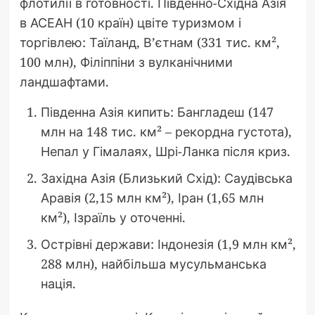
флотилії в готовності. Південно-Східна Азія
в АСЕАН (10 країн) цвіте туризмом і
торгівлею: Таїланд, В’єтнам (331 тис. км²,
100 млн), Філіппіни з вулканічними
ландшафтами.
Південна Азія кипить: Бангладеш (147
млн на 148 тис. км² – рекордна густота),
Непал у Гімалаях, Шрі-Ланка після криз.
Західна Азія (Близький Схід): Саудівська
Аравія (2,15 млн км²), Іран (1,65 млн
км²), Ізраїль у оточенні.
Острівні держави: Індонезія (1,9 млн км²,
288 млн), найбільша мусульманська
нація.