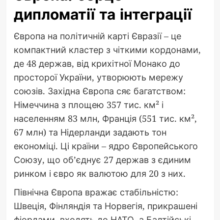
дипломатії та інтеграції
Європа на політичній карті Євразії – це
компактний кластер з чіткими кордонами,
де 48 держав, від крихітної Монако до
просторої України, утворюють мережу
союзів. Західна Європа сяє багатством:
Німеччина з площею 357 тис. км² і
населенням 83 млн, Франція (551 тис. км²,
67 млн) та Нідерланди задають тон
економіці. Ці країни – ядро Європейського
Союзу, що об’єднує 27 держав з єдиним
ринком і євро як валютою для 20 з них.
Північна Європа вражає стабільністю:
Швеція, Фінляндія та Норвегія, прикрашені
фіордами, входять до НАТО, а Балтійські