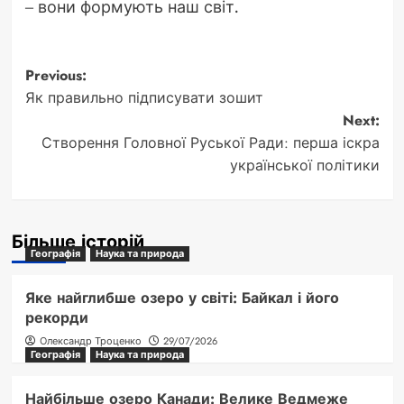
– вони формують наш світ.
Post
Previous:
Як правильно підписувати зошит
navigation
Next:
Створення Головної Руської Ради: перша іскра
української політики
Більше історій
Географія
Наука та природа
Яке найглибше озеро у світі: Байкал і його
рекорди
Олександр Троценко
29/07/2026
Географія
Наука та природа
Найбільше озеро Канади: Велике Ведмеже