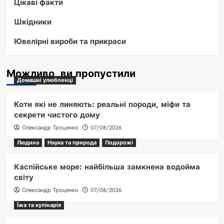
Цікаві факти
Шкідники
Ювелірні вироби та прикраси
Можливо, ви пропустили
Домашні улюбленці
Коти які не линяють: реальні породи, міфи та
секрети чистого дому
Олександр Троценко
07/08/2026
Людина
Наука та природа
Подорожі
Каспійське море: найбільша замкнена водойма
світу
Олександр Троценко
07/08/2026
Їжа та кулінарія