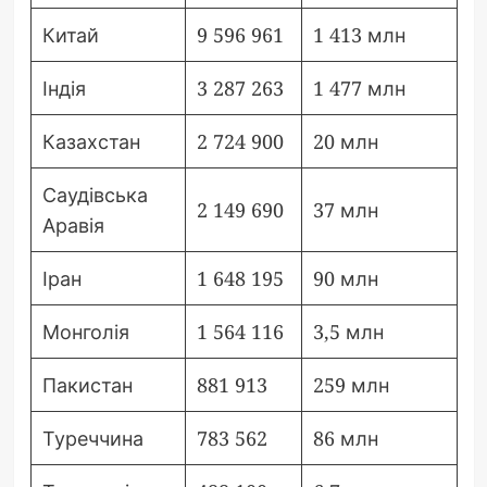
Китай
9 596 961
1 413 млн
Індія
3 287 263
1 477 млн
Казахстан
2 724 900
20 млн
Саудівська
2 149 690
37 млн
Аравія
Іран
1 648 195
90 млн
Монголія
1 564 116
3,5 млн
Пакистан
881 913
259 млн
Туреччина
783 562
86 млн