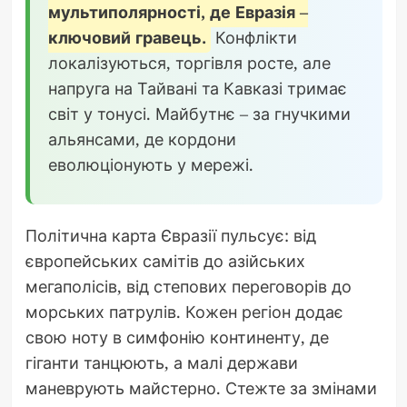
мультиполярності, де Евразія –
ключовий гравець.
Конфлікти
локалізуються, торгівля росте, але
напруга на Тайвані та Кавказі тримає
світ у тонусі. Майбутнє – за гнучкими
альянсами, де кордони
еволюціонують у мережі.
Політична карта Євразії пульсує: від
європейських самітів до азійських
мегаполісів, від степових переговорів до
морських патрулів. Кожен регіон додає
свою ноту в симфонію континенту, де
гіганти танцюють, а малі держави
маневрують майстерно. Стежте за змінами