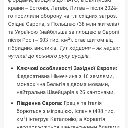
країни – Естонія, Латвія, Литва – після 2024-
го посилили оборону на тлі східних загроз.
Східна Європа, з Польщею (38 млн жителів)
та Україною (найбільша за площею в Європі
після Росії – 603 тис. км²), стає щитом від
гібридних викликів.
Тут кордони – як нерви:
чутливі до кожного руху сусідів.
Ключові особливості Західної Європи:
Федеративна Німеччина з 16 землями,
монархічна Бельгія з двома мовами,
нейтральна Швейцарія з 26 кантонами.
Південна Європа:
Греція та Італія
борються з міграцією, Іспанія (498 тис.
км²) інтегрує Каталонію, а Хорватія
насолоджується шенгенськими благами