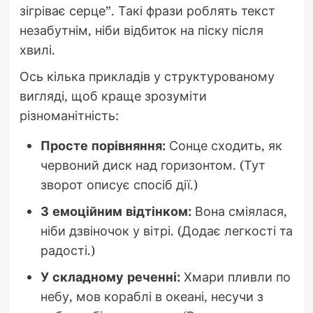
зігріває серце”. Такі фрази роблять текст
незабутнім, ніби відбиток на піску після
хвилі.
Ось кілька прикладів у структурованому
вигляді, щоб краще зрозуміти
різноманітність:
Просте порівняння:
Сонце сходить, як
червоний диск над горизонтом. (Тут
зворот описує спосіб дії.)
З емоційним відтінком:
Вона сміялася,
ніби дзвіночок у вітрі. (Додає легкості та
радості.)
У складному реченні:
Хмари пливли по
небу, мов кораблі в океані, несучи з