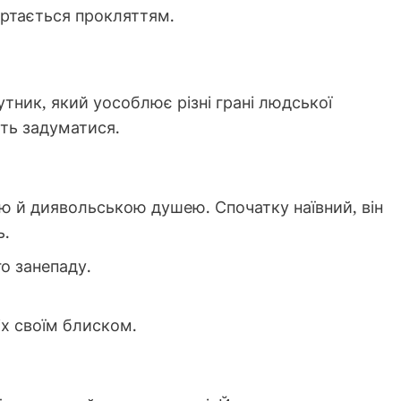
ертається прокляттям.
утник, який уособлює різні грані людської
ть задуматися.
тю й диявольською душею. Спочатку наївний, він
ь.
о занепаду.
іх своїм блиском.