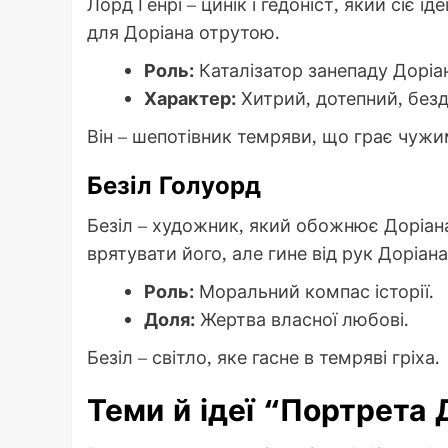
Лорд Генрі – цинік і гедоніст, який сіє 
для Доріана отрутою.
Роль:
Каталізатор занепаду Доріа
Характер:
Хитрий, дотепний, без
Він – шепотівник темряви, що грає чуж
Безіл Голуорд
Безіл – художник, який обожнює Доріана
врятувати його, але гине від рук Доріана
Роль:
Моральний компас історії.
Доля:
Жертва власної любові.
Безіл – світло, яке гасне в темряві гріха.
Теми й ідеї “Портрета 