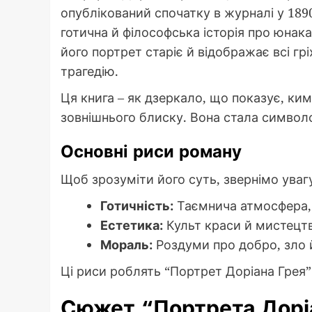
опублікований спочатку в журналі у 1890
готична й філософська історія про юнака
його портрет старіє й відображає всі гр
трагедію.
Ця книга – як дзеркало, що показує, к
зовнішнього блиску. Вона стала символ
Основні риси роману
Щоб зрозуміти його суть, звернімо уваг
Готичність:
Таємнича атмосфера,
Естетика:
Культ краси й мистецтв
Мораль:
Роздуми про добро, зло й
Ці риси роблять “Портрет Доріана Грея”
Сюжет “Портрета Дорі