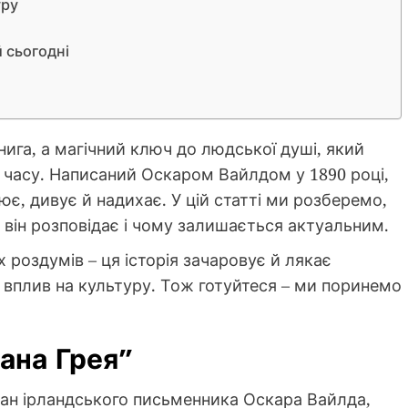
уру
 сьогодні
нига, а магічний ключ до людської душі, який
й часу. Написаний Оскаром Вайлдом у 1890 році,
є, дивує й надихає. У цій статті ми розберемо,
 він розповідає і чому залишається актуальним.
 роздумів – ця історія зачаровує й лякає
 і вплив на культуру. Тож готуйтеся – ми поринемо
ана Грея”
ман ірландського письменника Оскара Вайлда,