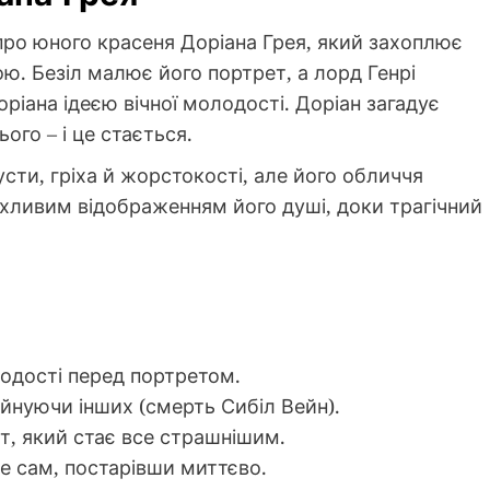
про юного красеня Доріана Грея, який захоплює
. Безіл малює його портрет, а лорд Генрі
ріана ідеєю вічної молодості. Доріан загадує
ого – і це стається.
сти, гріха й жорстокості, але його обличчя
хливим відображенням його душі, доки трагічний
одості перед портретом.
уйнуючи інших (смерть Сибіл Вейн).
т, який стає все страшнішим.
не сам, постарівши миттєво.