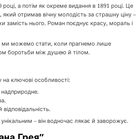
 році, а потім як окреме видання в 1891 році. Це
, який отримав вічну молодість за страшну ціну –
іхи замість нього. Роман поєднує красу, мораль і
им ми можемо стати, коли прагнемо лише
ом боротьби між душею й тілом.
у на ключові особливості:
 надприродне.
а.
 відповідальність.
 унікальним – він водночас лякає й заворожує.
ана Грея”