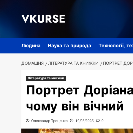
Перейти
до
VKURSE
вмісту
Людина
Наука та природа
Технології, т
ДОМАШНЯ
ЛІТЕРАТУРА ТА КНИЖКИ
ПОРТРЕТ ДОРІ
Література та книжки
Портрет Доріана 
чому він вічний
Олександр Троценко
19/03/2025
0