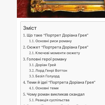
Зміст
Що таке “Портрет Доріана Грея”
Основні риси роману
Сюжет “Портрета Доріана Грея”
Ключові моменти сюжету
Головні герої роману
Доріан Грей
Лорд Генрі Воттон
Безіл Голуорд
Теми й ідеї “Портрета Доріана Грея”
Основні теми
Чому роман викликав скандал
Реакція суспільства