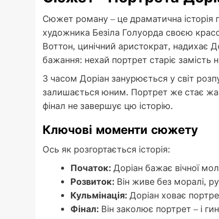
Сюжет роману – це драматична історія 
художника Безіла Голуорда своєю красою
Воттон, цинічний аристократ, надихає До
бажання: нехай портрет старіє замість нь
З часом Доріан занурюється у світ розпу
залишається юним. Портрет же стає жа
фінал не завершує цю історію.
Ключові моменти сюжету
Ось як розгортається історія:
Початок:
Доріан бажає вічної мол
Розвиток:
Він живе без моралі, р
Кульмінація:
Доріан ховає портре
Фінал:
Він заколює портрет – і ги