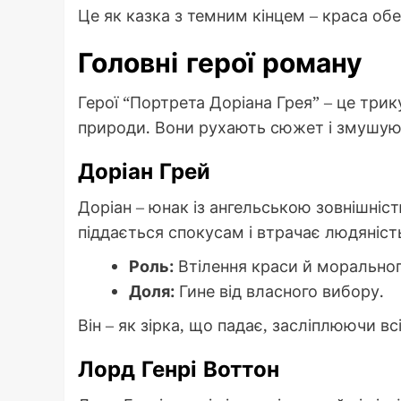
Це як казка з темним кінцем – краса об
Головні герої роману
Герої “Портрета Доріана Грея” – це трик
природи. Вони рухають сюжет і змушую
Доріан Грей
Доріан – юнак із ангельською зовнішніс
піддається спокусам і втрачає людяніст
Роль:
Втілення краси й моральног
Доля:
Гине від власного вибору.
Він – як зірка, що падає, засліплюючи вс
Лорд Генрі Воттон