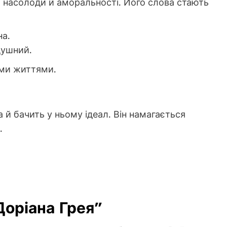
ідеї насолоди й аморальності. Його слова стають
на.
душний.
ими життями.
 й бачить у ньому ідеал. Він намагається
.
Доріана Грея”