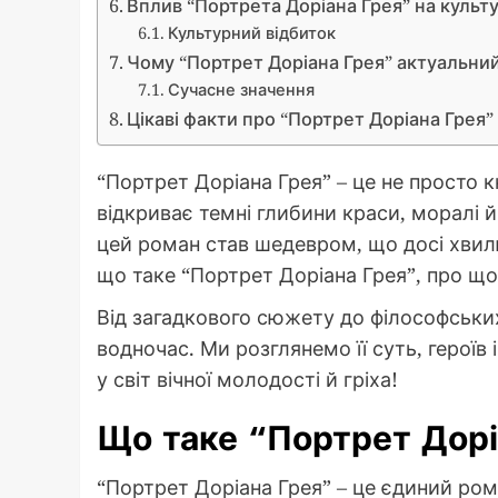
Вплив “Портрета Доріана Грея” на культ
Культурний відбиток
Чому “Портрет Доріана Грея” актуальний
Сучасне значення
Цікаві факти про “Портрет Доріана Грея”
“Портрет Доріана Грея” – це не просто к
відкриває темні глибини краси, моралі 
цей роман став шедевром, що досі хвилю
що таке “Портрет Доріана Грея”, про що
Від загадкового сюжету до філософських
водночас. Ми розглянемо її суть, героїв
у світ вічної молодості й гріха!
Що таке “Портрет Дорі
“Портрет Доріана Грея” – це єдиний ро