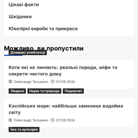
Цікаві факти
Шкідники
Ювелірні вироби та прикраси
Можливо, ви пропустили
Домашні улюбленці
Коти які не линяють: реальні породи, міфи та
секрети чистого дому
Олександр Троценко
07/08/2026
Людина
Наука та природа
Подорожі
Каспійське море: найбільша замкнена водойма
світу
Олександр Троценко
07/08/2026
Їжа та кулінарія