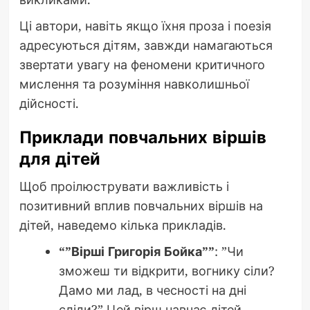
Ці автори, навіть якщо їхня проза і поезія
адресуються дітям, завжди намагаються
звертати увагу на феномени критичного
мислення та розуміння навколишньої
дійсності.
Приклади повчальних віршів
для дітей
Щоб проілюструвати важливість і
позитивний вплив повчальних віршів на
дітей, наведемо кілька прикладів.
“”Вірші Григорія Бойка””
: ”Чи
зможеш ти відкрити, вогнику сіли?
Дамо ми лад, в чесності на дні
сліди?” Цей вірш навчає дітей