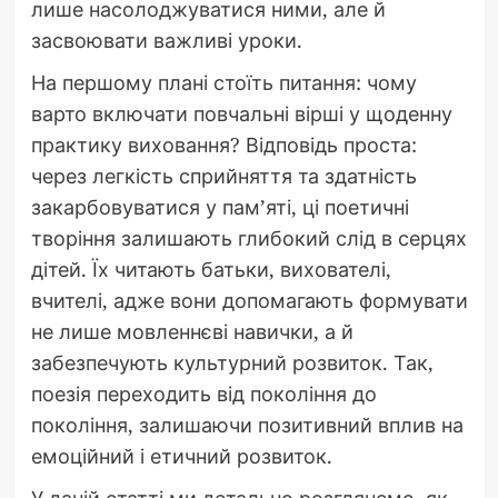
лише насолоджуватися ними, але й
засвоювати важливі уроки.
На першому плані стоїть питання: чому
варто включати повчальні вірші у щоденну
практику виховання? Відповідь проста:
через легкість сприйняття та здатність
закарбовуватися у пам’яті, ці поетичні
творіння залишають глибокий слід в серцях
дітей. Їх читають батьки, вихователі,
вчителі, адже вони допомагають формувати
не лише мовленнєві навички, а й
забезпечують культурний розвиток. Так,
поезія переходить від покоління до
покоління, залишаючи позитивний вплив на
емоційний і етичний розвиток.
У даній статті ми детально розглянемо, як