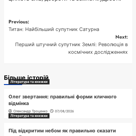
Post
Previous:
Титан: Найбільший супутник Сатурна
navigation
Next:
Перший штучний супутник Землі: Революція в
космічних дослідженнях
Більше історій
Література та книжки
Олег звертання: правильні форми кличного
відмінка
Олександр Троценко
07/08/2026
Література та книжки
Під відкритим небом як правильно сказати