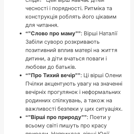
чесності і порядності. Ритміка та
конструкція роблять його цікавим
для читання.
“”Слово про маму””
: Вірші Наталії
Забіли суворо розкривають
позитивний вплив матері на життя
дитини, а діти вчаться поваги і
любови до батьків.
“”Про Тихий вечір””
: Ці вірші Олени
Пчілки акцентують увагу на значенні
вечірніх прогулянок і неформальних
родинних спілкувань, а також на
важливості безпеки у цих ситуаціях.
“”Вірші про природу””
: Поети у
всьому світі пишуть про красу
природи. Наприклад, вірші Юлії