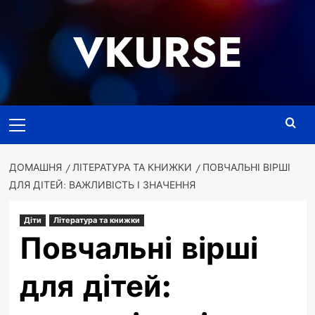
Перейти
до
VKURSE
вмісту
Основне
меню
ДОМАШНЯ
ЛІТЕРАТУРА ТА КНИЖКИ
ПОВЧАЛЬНІ ВІРШІ
ДЛЯ ДІТЕЙ: ВАЖЛИВІСТЬ І ЗНАЧЕННЯ
Діти
Література та книжки
Повчальні вірші
для дітей: