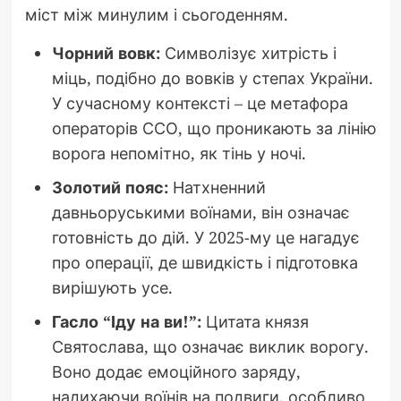
міст між минулим і сьогоденням.
Чорний вовк:
Символізує хитрість і
міць, подібно до вовків у степах України.
У сучасному контексті – це метафора
операторів ССО, що проникають за лінію
ворога непомітно, як тінь у ночі.
Золотий пояс:
Натхненний
давньоруськими воїнами, він означає
готовність до дій. У 2025-му це нагадує
про операції, де швидкість і підготовка
вирішують усе.
Гасло “Іду на ви!”:
Цитата князя
Святослава, що означає виклик ворогу.
Воно додає емоційного заряду,
надихаючи воїнів на подвиги, особливо