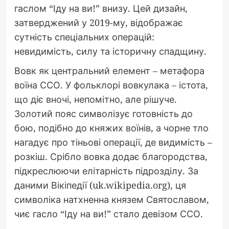
гаслом “Іду на ви!” внизу. Цей дизайн,
затверджений у 2019-му, відображає
сутність спеціальних операцій:
невидимість, силу та історичну спадщину.
Вовк як центральний елемент – метафора
воїна ССО. У фольклорі вовкулака – істота,
що діє вночі, непомітно, але рішуче.
Золотий пояс символізує готовність до
бою, подібно до княжих воїнів, а чорне тло
нагадує про тіньові операції, де видимість –
розкіш. Срібло вовка додає благородства,
підкреслюючи елітарність підрозділу. За
даними Вікіпедії (uk.wikipedia.org), ця
символіка натхненна князем Святославом,
чиє гасло “Іду на ви!” стало девізом ССО.