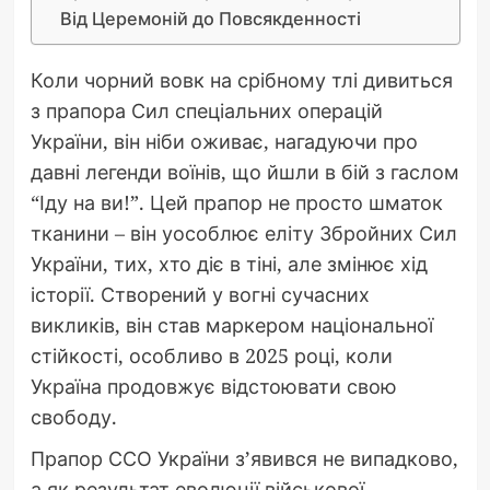
Від Церемоній до Повсякденності
Коли чорний вовк на срібному тлі дивиться
з прапора Сил спеціальних операцій
України, він ніби оживає, нагадуючи про
давні легенди воїнів, що йшли в бій з гаслом
“Іду на ви!”. Цей прапор не просто шматок
тканини – він уособлює еліту Збройних Сил
України, тих, хто діє в тіні, але змінює хід
історії. Створений у вогні сучасних
викликів, він став маркером національної
стійкості, особливо в 2025 році, коли
Україна продовжує відстоювати свою
свободу.
Прапор ССО України з’явився не випадково,
а як результат еволюції військової