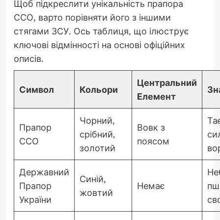
Щоб підкреслити унікальність прапора
ССО, варто порівняти його з іншими
стягами ЗСУ. Ось таблиця, що ілюструє
ключові відмінності на основі офіційних
описів.
Центральний
Символ
Кольори
Зн
Елемент
Чорний,
Та
Прапор
Вовк з
срібний,
си
ССО
поясом
золотий
во
Державний
Не
Синій,
Прапор
Немає
пш
жовтий
України
св