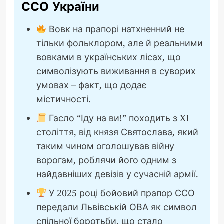
ССО України
Вовк на прапорі натхненний не
тільки фольклором, але й реальними
вовками в українських лісах, що
символізують виживання в суворих
умовах – факт, що додає
містичності.
Гасло “Іду на ви!” походить з XI
століття, від князя Святослава, який
таким чином оголошував війну
ворогам, роблячи його одним з
найдавніших девізів у сучасній армії.
У 2025 році бойовий прапор ССО
передали Львівській ОВА як символ
спільної боротьби, що стало