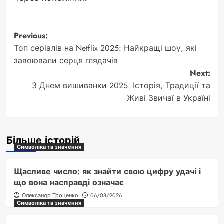
Post
Previous:
Топ серіалів на Netflix 2025: Найкращі шоу, які
navigation
завоювали серця глядачів
Next:
З Днем вишиванки 2025: Історія, Традиції та
Живі Звичаї в Україні
Більше історій
Символіка та значення
Щасливе число: як знайти свою цифру удачі і
що вона насправді означає
Олександр Троценко
06/08/2026
Символіка та значення