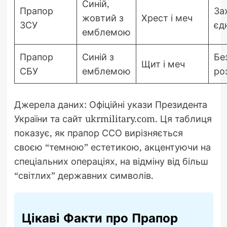
Синій,
Прапор
За
жовтий з
Хрест і меч
ЗСУ
єд
емблемою
Прапор
Синій з
Бе
Щит і меч
СБУ
емблемою
ро
Джерела даних: Офіційні укази Президента
України та сайт ukrmilitary.com. Ця таблиця
показує, як прапор ССО вирізняється
своєю “темною” естетикою, акцентуючи на
спеціальних операціях, на відміну від більш
“світлих” державних символів.
Цікаві Факти про Прапор