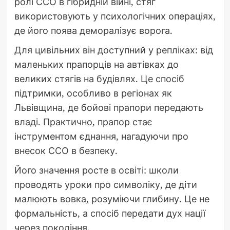
ролі ССО в гібридній війні, стяг
використовують у психологічних операціях,
де його поява деморалізує ворога.
Для цивільних він доступний у репліках: від
маленьких прапорців на автівках до
великих стягів на будівлях. Це спосіб
підтримки, особливо в регіонах як
Львівщина, де бойові прапори передають
владі. Практично, прапор стає
інструментом єднання, нагадуючи про
внесок ССО в безпеку.
Його значення росте в освіті: школи
проводять уроки про символіку, де діти
малюють вовка, розуміючи глибину. Це не
формальність, а спосіб передати дух нації
через покоління.