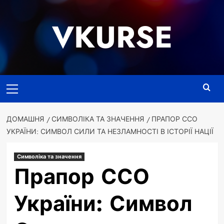
Перейти
до
VKURSE
вмісту
Основне
меню
ДОМАШНЯ
СИМВОЛІКА ТА ЗНАЧЕННЯ
ПРАПОР ССО
УКРАЇНИ: СИМВОЛ СИЛИ ТА НЕЗЛАМНОСТІ В ІСТОРІЇ НАЦІЇ
Символіка та значення
Прапор ССО
України: Символ