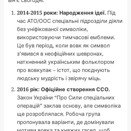
він є сьогодні.
2014-2015 роки: Народження ідеї.
Під
час АТО/ООС спеціальні підрозділи діяли
без уніфікованої символіки,
використовуючи тимчасові емблеми.
Це був період, коли вовк як символ
з’явився в неофіційних шевронах,
натхненний українським фольклором
про вовкулак – істот, що поєднують
людську мудрість і звірячу міць.
2016 рік: Офіційне створення ССО.
Закон України “Про Сили спеціальних
операцій” заклав основу, але символіка
ще розроблялася. Робоча група
пропонувала варіанти, де домінували
мотиви вовка та княжих гасел, щоб