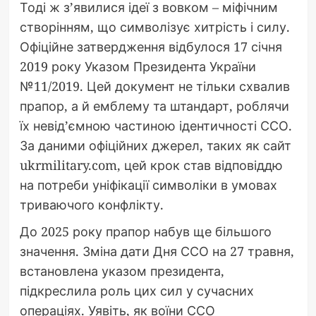
Тоді ж з’явилися ідеї з вовком – міфічним
створінням, що символізує хитрість і силу.
Офіційне затвердження відбулося 17 січня
2019 року Указом Президента України
№11/2019. Цей документ не тільки схвалив
прапор, а й емблему та штандарт, роблячи
їх невід’ємною частиною ідентичності ССО.
За даними офіційних джерел, таких як сайт
ukrmilitary.com, цей крок став відповіддю
на потреби уніфікації символіки в умовах
триваючого конфлікту.
До 2025 року прапор набув ще більшого
значення. Зміна дати Дня ССО на 27 травня,
встановлена указом президента,
підкреслила роль цих сил у сучасних
операціях. Уявіть, як воїни ССО