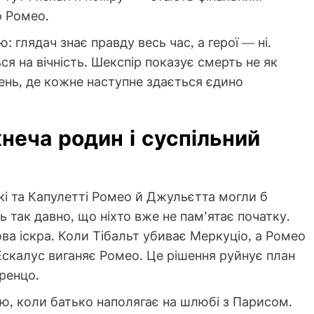
о Ромео.
 глядач знає правду весь час, а герої — ні.
я на вічність. Шекспір показує смерть не як
шень, де кожне наступне здається єдино
жнеча родин і суспільний
кі та Капулетті Ромео й Джульєтта могли б
ь так давно, що ніхто вже не пам’ятає початку.
ва іскра. Коли Тібальт убиває Меркуціо, а Ромео
 Ескалус виганяє Ромео. Це рішення руйнує план
ренцо.
ю, коли батько наполягає на шлюбі з Парисом.