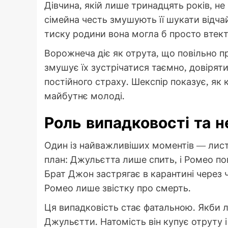
Дівчина, якій лише тринадцять років, не
сімейна честь змушують її шукати відча
тиску родини вона могла б просто втект
Ворожнеча діє як отрута, що повільно 
змушує їх зустрічатися таємно, довірят
постійного страху. Шекспір показує, як
майбутнє молоді.
Роль випадковості та 
Один із найважливіших моментів — лист
план: Джульєтта лише спить, і Ромео пов
Брат Джон застрягає в карантині через 
Ромео лише звістку про смерть.
Ця випадковість стає фатальною. Якби 
Джульєтти. Натомість він купує отруту 