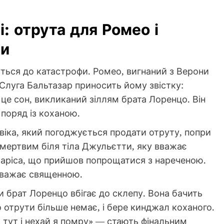
: отрута для Ромео і
ти
есуться до катастрофи. Ромео, вигнаний з Верони
 Слуга Бальтазар приносить йому звістку:
це сон, викликаний зіллям брата Лоренцо. Він
поряд із коханою.
віка, який погоджується продати отруту, попри
 мертвим біля тіла Джульєтти, яку вважає
Паріса, що прийшов попрощатися з нареченою.
вважає священною.
 брат Лоренцо вбігає до склепу. Вона бачить
 отрути більше немає, і бере кинджал коханого.
й тут і нехай я помру» — стають фінальним