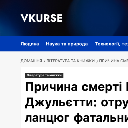
Перейти
до
VKURSE
вмісту
Людина
Наука та природа
Технології, т
ДОМАШНЯ
ЛІТЕРАТУРА ТА КНИЖКИ
ПРИЧИНА СМЕ
Література та книжки
Причина смерті 
Джульєтти: отру
ланцюг фатальни