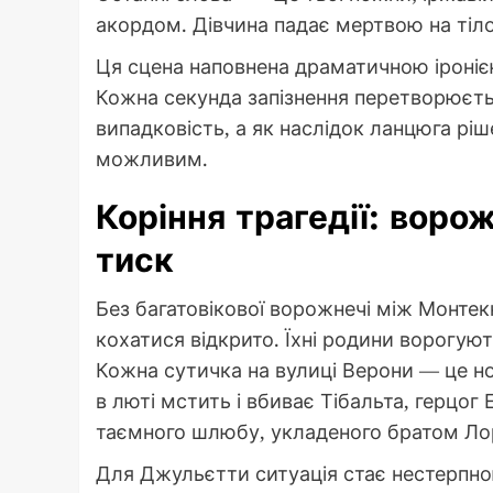
акордом. Дівчина падає мертвою на тіл
Ця сцена наповнена драматичною іронією:
Кожна секунда запізнення перетворюєтьс
випадковість, а як наслідок ланцюга рі
можливим.
Коріння трагедії: воро
тиск
Без багатовікової ворожнечі між Монтек
кохатися відкрито. Їхні родини ворогуют
Кожна сутичка на вулиці Верони — це но
в люті мстить і вбиває Тібальта, герцог
таємного шлюбу, укладеного братом Ло
Для Джульєтти ситуація стає нестерпно