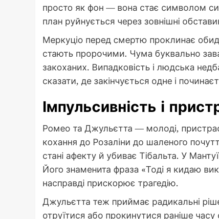
просто як фон — вона стає символом си
план руйнується через зовнішні обстави
Меркуціо перед смертю проклинає обидв
стають пророчими. Чума буквально зав
закоханих. Випадковість і людська недб
сказати, де закінчується одне і починаєт
Імпульсивність і прист
Ромео та Джульєтта — молоді, пристрас
кохання до Розаліни до шаленого почутт
стані афекту й убиває Тібальта. У Манту
Його знаменита фраза «Тоді я кидаю викл
насправді прискорює трагедію.
Джульєтта теж приймає радикальні рішен
отруїтися або прокинутися раніше часу 