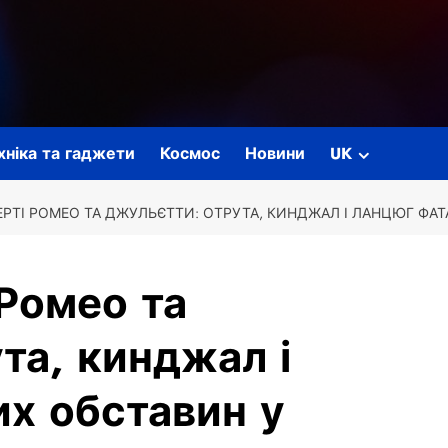
ехніка та гаджети
Космос
Новини
UK
РТІ РОМЕО ТА ДЖУЛЬЄТТИ: ОТРУТА, КИНДЖАЛ І ЛАНЦЮГ ФАТА
Ромео та
та, кинджал і
х обставин у