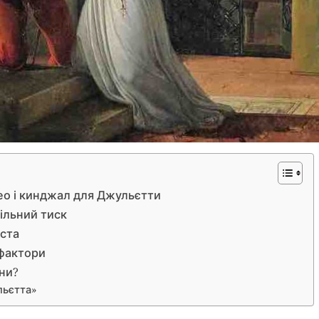
ео і кинджал для Джульєтти
пільний тиск
иста
 фактори
ини?
льєтта»