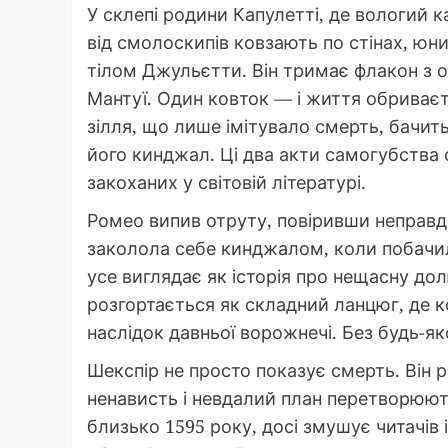
У склепі родини Капулетті, де вологий ка
від смолоскипів ковзають по стінах, ю
тілом Джульєтти. Він тримає флакон з о
Мантуї. Один ковток — і життя обриваєт
зілля, що лише імітувало смерть, бачит
його кинджал. Ці два акти самогубства
закоханих у світовій літературі.
Ромео випив отруту, повіривши неправд
заколола себе кинджалом, коли побачи
усе виглядає як історія про нещасну дол
розгортається як складний ланцюг, де 
наслідок давньої ворожнечі. Без будь-яко
Шекспір не просто показує смерть. Він р
ненависть і невдалий план перетворюють
близько 1595 року, досі змушує читачів і