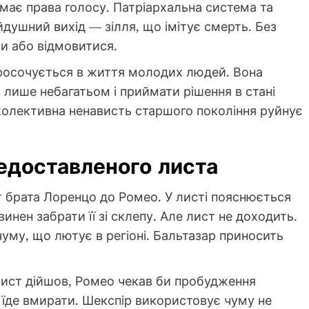
 має права голосу. Патріархальна система та
йдушний вихід — зілля, що імітує смерть. Без
и або відмовитися.
просочується в життя молодих людей. Вона
и лише небагатьом і приймати рішення в стані
 колективна ненависть старшого покоління руйнує
недоставленого листа
 брата Лоренцо до Ромео. У листі пояснюється
инен забрати її зі склепу. Але лист не доходить.
чуму, що лютує в регіоні. Бальтазар приносить
лист дійшов, Ромео чекав би пробудження
і їде вмирати. Шекспір використовує чуму не