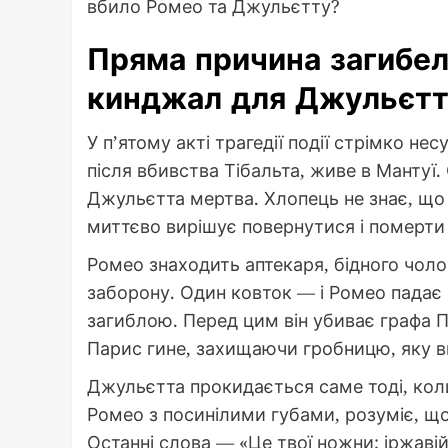
вбило Ромео та Джульєтту?
Пряма причина загибелі
кинджал для Джульєт
У п’ятому акті трагедії події стрімко н
після вбивства Тібальта, живе в Мантуї.
Джульєтта мертва. Хлопець не знає, що 
миттєво вирішує повернутися і померти 
Ромео знаходить аптекаря, бідного чоло
заборону. Один ковток — і Ромео падає
загиблою. Перед цим він убиває графа 
Парис гине, захищаючи гробницю, яку 
Джульєтта прокидається саме тоді, коли
Ромео з посинілими губами, розуміє, що
Останні слова — «Це твої ножни; іржаві