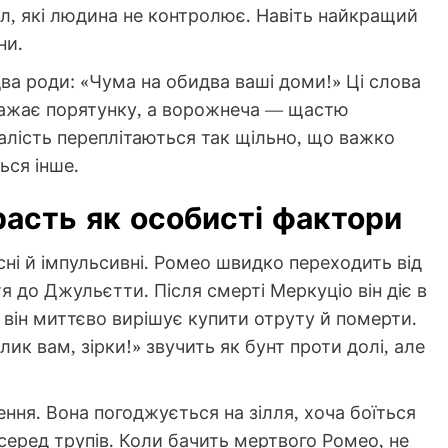
л, які людина не контролює. Навіть найкращий
ни.
а роди: «Чума на обидва ваші доми!» Ці слова
ажає порятунку, а ворожнеча — щастю
алість переплітаються так щільно, що важко
ься інше.
расть як особисті фактори
ні й імпульсивні. Ромео швидко переходить від
я до Джульєтти. Після смерті Меркуціо він діє в
ї він миттєво вирішує купити отруту й померти.
ик вам, зірки!» звучить як бунт проти долі, але
ня. Вона погоджується на зілля, хоча боїться
серед трупів. Коли бачить мертвого Ромео, не