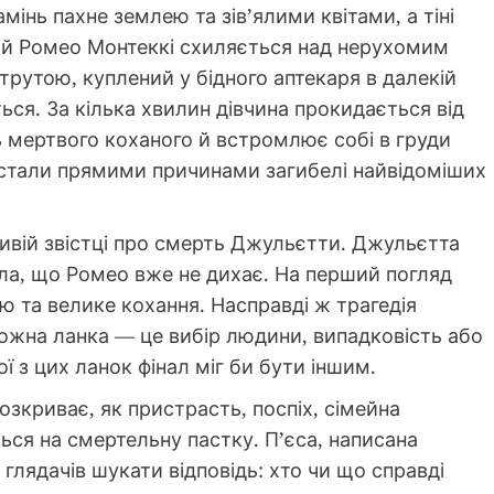
мінь пахне землею та зів’ялими квітами, а тіні
ний Ромео Монтеккі схиляється над нерухомим
трутою, куплений у бідного аптекаря в далекій
ься. За кілька хвилин дівчина прокидається від
ь мертвого коханого й встромлює собі в груди
 стали прямими причинами загибелі найвідоміших
ивій звістці про смерть Джульєтти. Джульєтта
ла, що Ромео вже не дихає. На перший погляд
ю та велике кохання. Насправді ж трагедія
кожна ланка — це вибір людини, випадковість або
ї з цих ланок фінал міг би бути іншим.
озкриває, як пристрасть, поспіх, сімейна
ся на смертельну пастку. П’єса, написана
 глядачів шукати відповідь: хто чи що справді