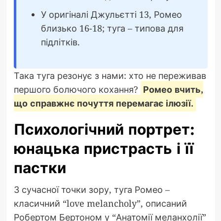
У оригіналі Джульєтті 13, Ромео
близько 16-18; туга – типова для
підлітків.
Така туга резонує з нами: хто не переживав
першого болючого кохання?
Ромео вчить,
що справжнє почуття перемагає ілюзії.
Психологічний портрет:
юнацька пристрасть і її
пастки
З сучасної точки зору, туга Ромео –
класичний “love melancholy”, описаний
Робертом Бертоном у “Анатомії меланхолії”