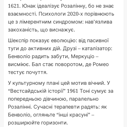
1621. Юнак ідеалізує Розалінну, бо не знає
взаємності. Психологи 2020-х порівнюють
це з лімерентним синдромом: нав’язлива
закоханість, що виснажує.
Шекспір показує еволюцію: від пасивної
туги до активних дій. Друзі – каталізатор:
Бенволіо радить забути, Меркуціо –
висміює. Бал стає поворотом, де Ромео
тестує почуття.
У культурному плані цей мотив вічний. У
“Вестсайдській історії” 1961 Тоні сумує за
попередньою дівчиною, паралельно
Розалінні. Сучасні терапевти радять: як
Бенволіо, огляньте “інші красуні” –
розширюйте горизонти.