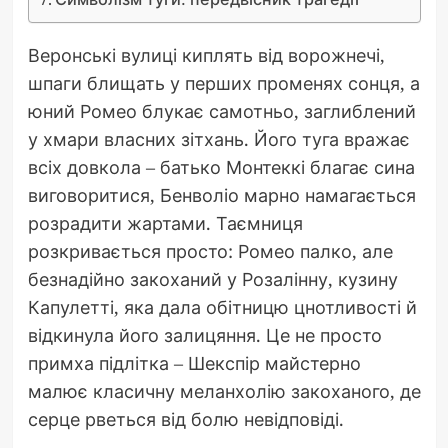
Веронські вулиці киплять від ворожнечі,
шпаги блищать у перших променях сонця, а
юний Ромео блукає самотньо, заглиблений
у хмари власних зітхань. Його туга вражає
всіх довкола – батько Монтеккі благає сина
виговоритися, Бенволіо марно намагається
розрадити жартами. Таємниця
розкривається просто: Ромео палко, але
безнадійно закоханий у Розалінну, кузину
Капулетті, яка дала обітницю цнотливості й
відкинула його залицяння. Це не просто
примха підлітка – Шекспір майстерно
малює класичну меланхолію закоханого, де
серце рветься від болю невідповіді.