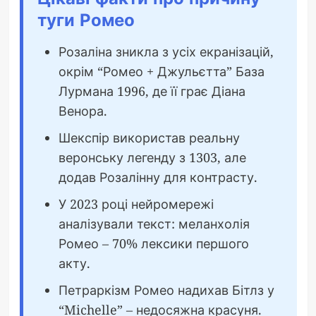
туги Ромео
Розаліна зникла з усіх екранізацій,
окрім “Ромео + Джульєтта” База
Лурмана 1996, де її грає Діана
Венора.
Шекспір використав реальну
веронську легенду з 1303, але
додав Розалінну для контрасту.
У 2023 році нейромережі
аналізували текст: меланхолія
Ромео – 70% лексики першого
акту.
Петраркізм Ромео надихав Бітлз у
“Michelle” – недосяжна красуня.