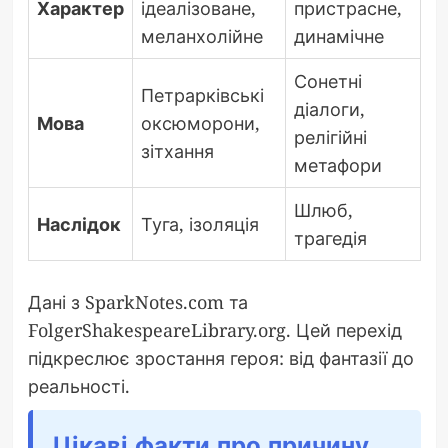
Характер
ідеалізоване,
пристрасне,
меланхолійне
динамічне
Сонетні
Петрарківські
діалоги,
Мова
оксюморони,
релігійні
зітхання
метафори
Шлюб,
Наслідок
Туга, ізоляція
трагедія
Дані з SparkNotes.com та
FolgerShakespeareLibrary.org. Цей перехід
підкреслює зростання героя: від фантазії до
реальності.
Цікаві факти про причину