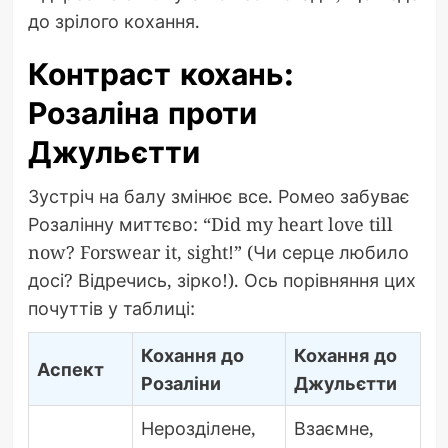
до зрілого кохання.
Контраст кохань:
Розаліна проти
Джульєтти
Зустріч на балу змінює все. Ромео забуває
Розалінну миттєво: “Did my heart love till
now? Forswear it, sight!” (Чи серце любило
досі? Відречись, зірко!). Ось порівняння цих
почуттів у таблиці:
Кохання до
Кохання до
Аспект
Розаліни
Джульєтти
Нерозділене,
Взаємне,