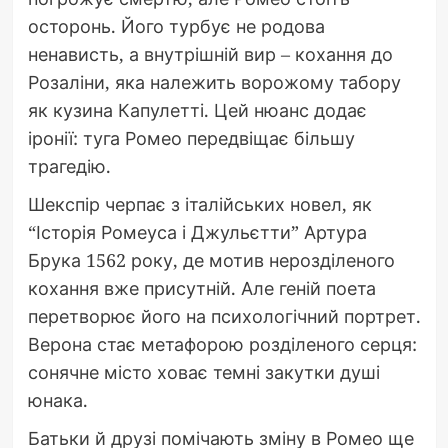
осторонь. Його турбує не родова
ненависть, а внутрішній вир – кохання до
Розаліни, яка належить ворожому табору
як кузина Капулетті. Цей нюанс додає
іронії: туга Ромео передвіщає більшу
трагедію.
Шекспір черпає з італійських новел, як
“Історія Ромеуса і Джульєтти” Артура
Брука 1562 року, де мотив нерозділеного
кохання вже присутній. Але геній поета
перетворює його на психологічний портрет.
Верона стає метафорою розділеного серця:
сонячне місто ховає темні закутки душі
юнака.
Батьки й друзі помічають зміну в Ромео ще