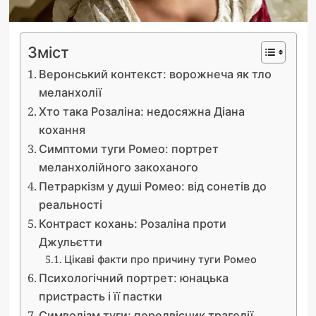
Зміст
Веронський контекст: ворожнеча як тло
меланхолії
Хто така Розаліна: недосяжна Діана
кохання
Симптоми туги Ромео: портрет
меланхолійного закоханого
Петраркізм у душі Ромео: від сонетів до
реальності
Контраст кохань: Розаліна проти
Джульєтти
Цікаві факти про причину туги Ромео
Психологічний портрет: юнацька
пристрасть і її пастки
Символізм туги: передвісник трагедії