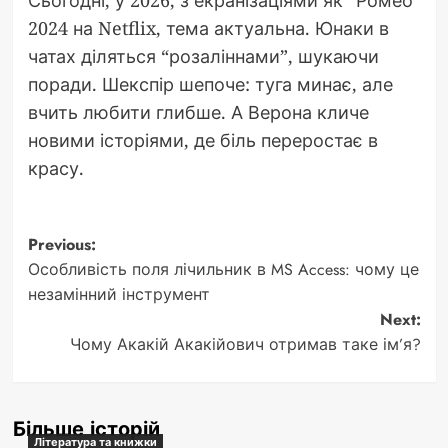
2024 на Netflix, тема актуальна. Юнаки в
чатах діляться “розаліннами”, шукаючи
поради. Шекспір шепоче: туга минає, але
вчить любити глибше. А Верона кличе
новими історіями, де біль переростає в
красу.
Post
Previous:
Особливість поля лічильник в MS Access: чому це
navigation
незамінний інструмент
Next:
Чому Акакій Акакійович отримав таке ім’я?
Більше історій
Література та книжки