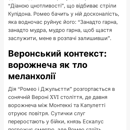
“Діаною цнотливості”, що відбиває стріли
Купідона. Ромео бачить у ній досконалість,
яка водночас руйнує його: “Занадто гарна,
занадто мудра, мудро гарна, щоб щастя
заслужити, мене в розпачі залишивши”.
Веронський контекст:
ворожнеча як тло
меланхолії
Дія “Ромео і Джульєтти” розгортається в
сонячній Вероні XVI століття, де давня
ворожнеча між Монтеккі та Капулетті
отруює повітря. Сутички слуг
переростають у бійки, князь Ескалус
погрожує смертю, але Ромео стоїть