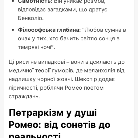
Самотність:
Він уникає розмов,
відповідає загадками, що дратує
Бенволіо.
Філософська глибина:
“Любов сумна в
очах у тих, хто бачить світло сонця в
темряві ночі”.
Ці риси не випадкові – вони відсилають до
медичної теорії гуморів, де меланхолія від
надлишку чорної жовчі. Шекспір додає
ліричності, роблячи Ромео поетом
страждань.
Петраркізм у душі
Ромео: від сонетів до
реальності