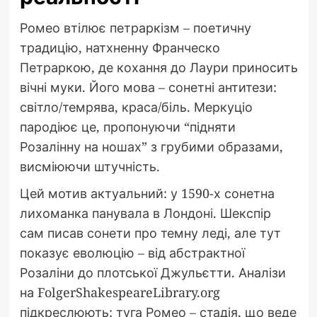
Ромео втілює петраркізм – поетичну
традицію, натхненну Франческо
Петраркою, де кохання до Лаури приносить
вічні муки. Його мова – сонетні антитези:
світло/темрява, краса/біль. Меркуціо
пародіює це, пропонуючи “підняти
Розалінну на ношах” з грубими образами,
висміюючи штучність.
Цей мотив актуальний: у 1590-х сонетна
лихоманка панувала в Лондоні. Шекспір
сам писав сонети про темну леді, але тут
показує еволюцію – від абстрактної
Розаліни до плотської Джульєтти. Аналізи
на FolgerShakespeareLibrary.org
підкреслюють: туга Ромео – стадія, що веде