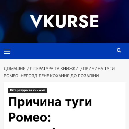
Перейти
до
VKURSE
вмісту
Основне
меню
ДОМАШНЯ
ЛІТЕРАТУРА ТА КНИЖКИ
ПРИЧИНА ТУГИ
РОМЕО: НЕРОЗДІЛЕНЕ КОХАННЯ ДО РОЗАЛІНИ
Література та книжки
Причина туги
Ромео: