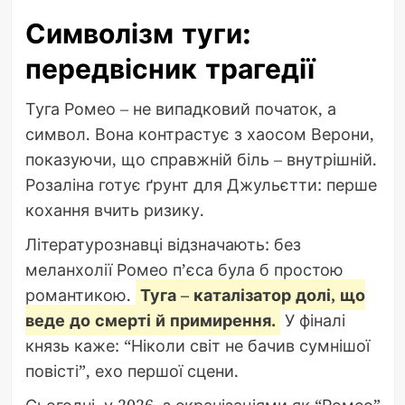
Символізм туги:
передвісник трагедії
Туга Ромео – не випадковий початок, а
символ. Вона контрастує з хаосом Верони,
показуючи, що справжній біль – внутрішній.
Розаліна готує ґрунт для Джульєтти: перше
кохання вчить ризику.
Літературознавці відзначають: без
меланхолії Ромео п’єса була б простою
романтикою.
Туга – каталізатор долі, що
веде до смерті й примирення.
У фіналі
князь каже: “Ніколи світ не бачив сумнішої
повісті”, ехо першої сцени.
Сьогодні, у 2026, з екранізаціями як “Ромео”