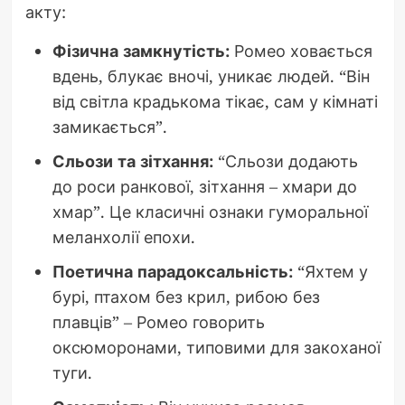
акту:
Фізична замкнутість:
Ромео ховається
вдень, блукає вночі, уникає людей. “Він
від світла крадькома тікає, сам у кімнаті
замикається”.
Сльози та зітхання:
“Сльози додають
до роси ранкової, зітхання – хмари до
хмар”. Це класичні ознаки гуморальної
меланхолії епохи.
Поетична парадоксальність:
“Яхтем у
бурі, птахом без крил, рибою без
плавців” – Ромео говорить
оксюморонами, типовими для закоханої
туги.