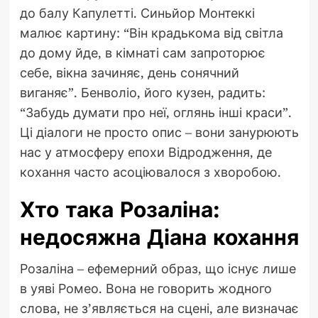
до балу Капулетті. Синьйор Монтеккі
малює картину: “Він крадькома від світла
до дому йде, в кімнаті сам запроторює
себе, вікна зачиняє, день сонячний
виганяє”. Бенволіо, його кузен, радить:
“Забудь думати про неї, оглянь інші краси”.
Ці діалоги не просто опис – вони занурюють
нас у атмосферу епохи Відродження, де
кохання часто асоціювалося з хворобою.
Хто така Розаліна:
недосяжна Діана кохання
Розаліна – ефемерний образ, що існує лише
в уяві Ромео. Вона не говорить жодного
слова, не з’являється на сцені, але визначає