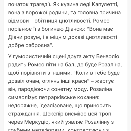
початок трагедії. Як кузина леді Капулетті,
вона з ворожої родини, та головна причина
відмови – обітниця цнотливості. Ромео
порівнює її з богинею Діаною: “Вона має
Діани розум, і в міцнім доказі цнотливості
добре озброєна”.
У гумористичній сцені друга акту Бенволіо
радить Ромео піти на бал, де буде Розаліна,
щоб порівняти з іншими. “Коли в тебе буде
дозвіл очам, оглянь інші краси” – жартує
він, пародіюючи сонетну моду. Розаліна
символізує петрарківське кохання:
недосяжне, ідеалізоване, що приносить
страждання. Шекспір висміює цей троп
через Меркуціо, який уявляє Розалінну з
грубими метафорами, контрастуючи з