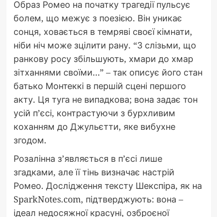
Образ Ромео на початку трагедії пульсує
болем, що межує з поезією. Він уникає
сонця, ховається в темряві своєї кімнати,
ніби ніч може зцілити рану. “З слізьми, що
ранкову росу збільшують, хмари до хмар
зітханнями своїми…” – так описує його стан
батько Монтеккі в першій сцені першого
акту. Ця туга не випадкова; вона задає тон
усій п’єсі, контрастуючи з бурхливим
коханням до Джульєтти, яке вибухне
згодом.
Розалінна з’являється в п’єсі лише
згадками, але її тінь визначає настрій
Ромео. Дослідження тексту Шекспіра, як на
SparkNotes.com, підтверджують: вона –
ідеал недосяжної красуні, озброєної