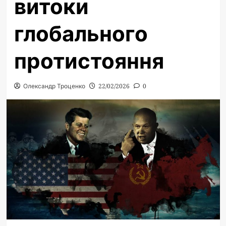
витоки
глобального
протистояння
Олександр Троценко
22/02/2026
0