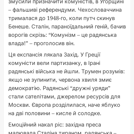
змусили призначити комуністів, в Угорщині
– фальшиві референдуми. Чехословаччина
трималася до 1948-го, коли путч скинув
Бенеше. Сталін, параноїдальний геній, бачив
ворогів скрізь: “Комунізм – це радянська
влада!” – проголосив він.
Ця експансія лякала Захід. У Греції
комуністи вели партизанку, в Ірані
радянські війська не йшли. Трумен розумів:
якщо не зупинити, червона хвиля змиє
демократію. Радянські “дружні уряди”
стали сателітами, джерелом ресурсів для
Москви. Європа розділилася, наче яблуко
на дві половини – кисле й солодке.
Емоційний накал ріс: західна преса
малювала Сталіна тираном, радянська –