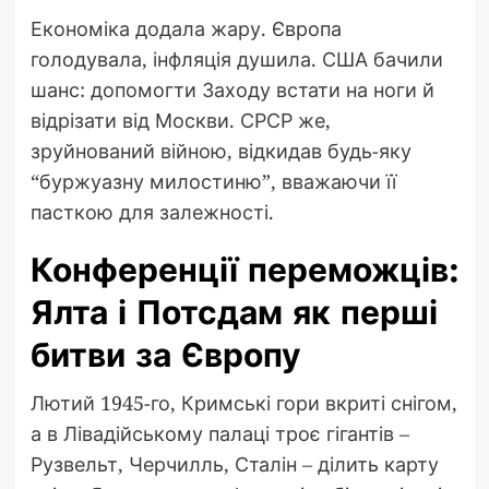
Економіка додала жару. Європа
голодувала, інфляція душила. США бачили
шанс: допомогти Заходу встати на ноги й
відрізати від Москви. СРСР же,
зруйнований війною, відкидав будь-яку
“буржуазну милостиню”, вважаючи її
пасткою для залежності.
Конференції переможців:
Ялта і Потсдам як перші
битви за Європу
Лютий 1945-го, Кримські гори вкриті снігом,
а в Лівадійському палаці троє гігантів –
Рузвельт, Черчилль, Сталін – ділить карту