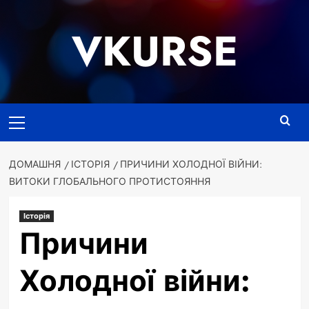
Перейти
до
VKURSE
вмісту
Основне
меню
ДОМАШНЯ
ІСТОРІЯ
ПРИЧИНИ ХОЛОДНОЇ ВІЙНИ:
ВИТОКИ ГЛОБАЛЬНОГО ПРОТИСТОЯННЯ
Історія
Причини
Холодної війни: