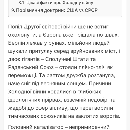
Цікаві факти про Холодну війну
Порівняння доктрин: США vs СРСР
Попіл Другої світової війни ще не встиг
охолонути, а Європа вже тріщала по швах.
Берлін лежав у руїнах, мільйони людей
шукали притулку серед зруйнованих міст, і
двоє гігантів – Сполучені Штати та
Радянський Союз – стояли пліч-о-пліч як
переможці. Та раптом дружба розтанула,
наче сніг під весняним сонцем. Причини
Холодної війни ховалися в глибоких
ідеологічних прірвах, взаємній недовірі та
жадобі до сфер впливу, що перетворили
тимчасових союзників на заклятих ворогів.
Головний каталізатор – непримиренний