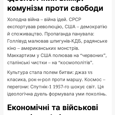
комунізм проти свободи
Холодна війна – війна ідей. СРСР
експортував революцію, США – демократію
й споживацтво. Пропаганда панувала:
Голлівуд малював шпигунів-КДБ, радянське
кіно – американських монстрів.
Маккартизм у США полював на “червоних”,
сталінські чистки – на “космополітів”.
Культура стала полем битви: джаз vs
класика, рок-н-рол проти маршу. Космос –
перегони: Спутнік-1 1957-го шокує світ. Ця
ідеологічна дуель формувала уми поколінь.
Економічні та військові