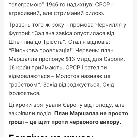
телеграмою” 1946-го надихнув: СРСР –
агресивний, але стриманий силою.
Травень того ж року – промова Черчилля у
Фултоні: “Залізна завіса опустилася від
Штеттіна до Трієста”. Сталін відповів:
“Військова провокація!” Червень: план
Маршалла пропонує $13 млрд для Європи.
16 країн приймають, СРСР і сателіти
відмовляються – Молотов називає це
“рабством”. Захід відроджується, Схід –
ізолюється.
Ці кроки врятували Європу від голоду, але
закріпили поділ.
План Маршалла не просто
гроші – це щит проти червоного вихору.