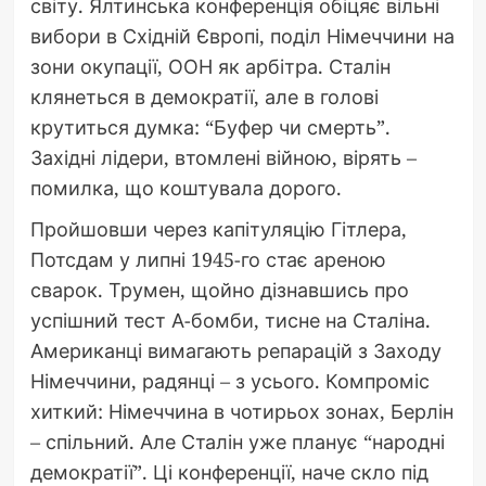
світу. Ялтинська конференція обіцяє вільні
вибори в Східній Європі, поділ Німеччини на
зони окупації, ООН як арбітра. Сталін
клянеться в демократії, але в голові
крутиться думка: “Буфер чи смерть”.
Західні лідери, втомлені війною, вірять –
помилка, що коштувала дорого.
Пройшовши через капітуляцію Гітлера,
Потсдам у липні 1945-го стає ареною
сварок. Трумен, щойно дізнавшись про
успішний тест А-бомби, тисне на Сталіна.
Американці вимагають репарацій з Заходу
Німеччини, радянці – з усього. Компроміс
хиткий: Німеччина в чотирьох зонах, Берлін
– спільний. Але Сталін уже планує “народні
демократії”. Ці конференції, наче скло під