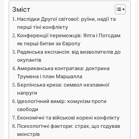
Зміст
Наслідки Другої світової: руїни, надії та
перші тіні конфлікту
Конференції переможців: Ялта і Потсдам
як перші битви за Європу
Радянська експансія: від визволителів до
окупантів
Американська контратака: доктрина
Трумена і план Маршалла
Берлінська криза: символ незламної
напруги
Ідеологічний вимір: комунізм проти
свободи
Економічні та військові корені конфлікту
Психологічні фактори: страх, що годував
монстрів