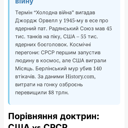
війну
Термін “Холодна війна” вигадав
Джордж Орвелл у 1945-му в есе про
ядерний пат. Радянський Союз мав 45
тис. танків на піку, США – 55 тис.
ядерних боєголовок. Космічні
перегони: СРСР першим запустив
людину в космос, але США виграли
Місяць. Берлінський мур убив 140
втікачів. За даними History.com,
витрати на гонку озброєнь
перевищили $8 трлн.
Порівняння доктрин:
США vs СРСР