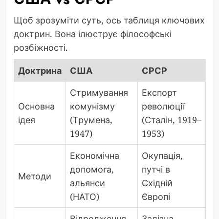
Щоб зрозуміти суть, ось таблиця ключових
доктрин. Вона ілюструє філософські
розбіжності.
Доктрина
США
СРСР
Стримування
Експорт
Основна
комунізму
революції
ідея
(Трумена,
(Сталін, 1919–
1947)
1953)
Економічна
Окупація,
допомога,
путчі в
Методи
альянси
Східній
(НАТО)
Європі
Відродження
Залізна