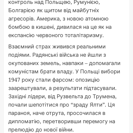
контроль над Польщею, Румунією,
Болгарією як щитом від майбутніх
агресорів. Америка, з новою атомною
бомбою в кишені, дивилася на це як на
експансію червоного тоталітаризму.
Взаємний страх живився реальними
подіями. Радянські війська не йшли з
окупованих земель, навпаки – допомагали
комуністам брати владу. У Польщі вибори
1947 року стали фарсом: опозицію
заарештували, а результати підтасували.
Західні лідери, від Рузвельта до Трумена,
почали шепотітися про “зраду Ялти”. Ця
параноя, наче отрута, просочилася в
дипломатію, перетворивши перемогу на
прелюдію до нової війни.