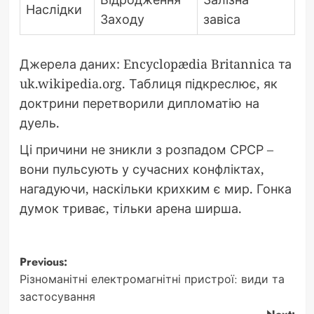
Наслідки
Заходу
завіса
Джерела даних: Encyclopædia Britannica та
uk.wikipedia.org. Таблиця підкреслює, як
доктрини перетворили дипломатію на
дуель.
Ці причини не зникли з розпадом СРСР –
вони пульсують у сучасних конфліктах,
нагадуючи, наскільки крихким є мир. Гонка
думок триває, тільки арена ширша.
Post
Previous:
Різноманітні електромагнітні пристрої: види та
navigation
застосування