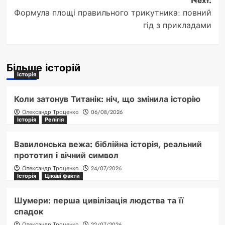
Next:
Формула площі правильного трикутника: повний
гід з прикладами
Більше історій
Історія
Коли затонув Титанік: ніч, що змінила історію
Олександр Троценко
06/08/2026
Історія
Релігія
Вавилонська вежа: біблійна історія, реальний
прототип і вічний символ
Олександр Троценко
24/07/2026
Історія
Цікаві факти
Шумери: перша цивілізація людства та її
спадок
Олександр Троценко
22/07/2026