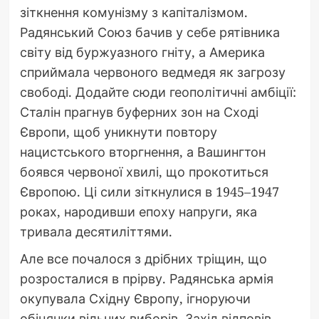
зіткнення комунізму з капіталізмом.
Радянський Союз бачив у себе рятівника
світу від буржуазного гніту, а Америка
сприймала червоного ведмедя як загрозу
свободі. Додайте сюди геополітичні амбіції:
Сталін прагнув буферних зон на Сході
Європи, щоб уникнути повтору
нацистського вторгнення, а Вашингтон
боявся червоної хвилі, що прокотиться
Європою. Ці сили зіткнулися в 1945–1947
роках, народивши епоху напруги, яка
тривала десятиліттями.
Але все почалося з дрібних тріщин, що
розросталися в прірву. Радянська армія
окупувала Східну Європу, ігноруючи
обіцянки вільних виборів. Захід відповів