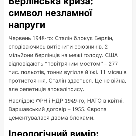
Берлінська криза:
символ незламної
напруги
Червень 1948-го: Сталін блокує Берлін,
сподіваючись витіснити союзників. 2
мільйони берлінців на межі голоду. США
відповідають “повітряним мостом” – 277
тис. польотів, тонни вугілля й їжі. 11 місяців
протистояння, Сталін здається. Це не війна,
але репетиція апокаліпсису.
Наслідок: ФРН і НДР 1949-го, НАТО в квітні.
Варшавський договір – 1955. Європа
цементувалася двома блоками.
Ідеологічний вимір: