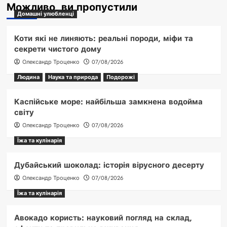
Можливо, ви пропустили
Домашні улюбленці
Коти які не линяють: реальні породи, міфи та
секрети чистого дому
Олександр Троценко
07/08/2026
Людина
Наука та природа
Подорожі
Каспійське море: найбільша замкнена водойма
світу
Олександр Троценко
07/08/2026
Їжа та кулінарія
Дубайський шоколад: історія вірусного десерту
Олександр Троценко
07/08/2026
Їжа та кулінарія
Авокадо користь: науковий погляд на склад,