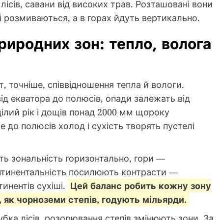
ісів, савани від високих трав. Розташовані вони
і розмиваються, а в горах йдуть вертикально.
иродних зон: тепло, волога
, точніше, співвідношення тепла й вологи.
д екватора до полюсів, опади залежать від
C цілий рік і дощів понад 2000 мм щороку
 до полюсів холод і сухість творять пустелі
ть зональність горизонтально, гори —
 континентальність посилюють контрасти —
тинентів сухіші.
Цей баланс робить кожну зону
як чорноземи степів, годують мільярди.
бка лісів, розорювання степів змінюють зони. За