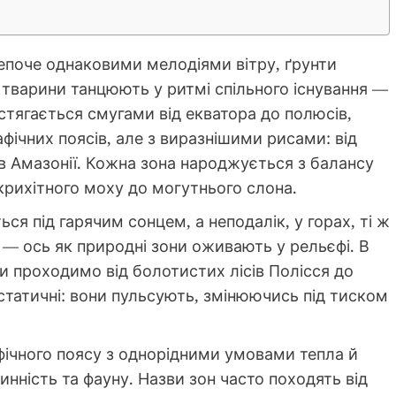
шепоче однаковими мелодіями вітру, ґрунти
тварини танцюють у ритмі спільного існування —
остягається смугами від екватора до полюсів,
фічних поясів, але з виразнішими рисами: від
ів Амазонії. Кожна зона народжується з балансу
 крихітного моху до могутнього слона.
ься під гарячим сонцем, а неподалік, у горах, ті ж
— ось як природні зони оживають у рельєфі. В
 ми проходимо від болотистих лісів Полісся до
 статичні: вони пульсують, змінюючись під тиском
ічного поясу з однорідними умовами тепла й
инність та фауну. Назви зон часто походять від