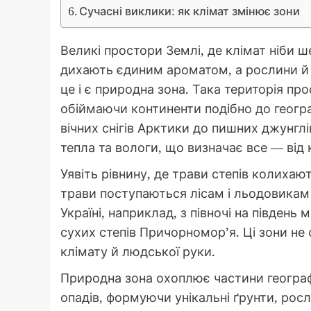
Сучасні виклики: як клімат змінює зони
Великі простори Землі, де клімат ніби 
дихають єдиним ароматом, а рослини й 
це і є природна зона. Така територія пр
обіймаючи континенти подібно до геогра
вічних снігів Арктики до пишних джунгл
тепла та вологи, що визначає все — від
Уявіть рівнину, де трави степів колихают
трави поступаються лісам і льодовикам 
Україні, наприклад, з півночі на південь
сухих степів Причорномор’я. Ці зони не
клімату й людської руки.
Природна зона охоплює частини географ
опадів, формуючи унікальні ґрунти, росл