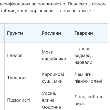
ласифікованих за рослинністю. Почнемо з півночі.
таблицю для порівняння — вона покаже, як
Ґрунти
Рослини
Тварини
Полярні
Мохи,
Глейові
ведмеді,
лишайники
нарвали
Карликові
Лемінги,
Тундрові
кущі, мхи
північні олені
Сосна,
Лось, соболь,
Підзолисті
ялина,
рись
модрина