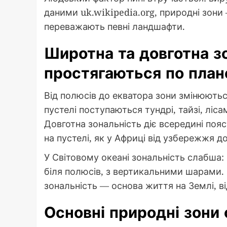
даними uk.wikipedia.org, природні зони
переважають певні ландшафти.
Широтна та довготна зо
простягаються по план
Від полюсів до екватора зони змінюють
пустелі поступаються тундрі, тайзі, ліс
Довготна зональність діє всередині пояс
на пустелі, як у Африці від узбережжя д
У Світовому океані зональність слабша: 
біля полюсів, з вертикальними шарами. 
зональність — основа життя на Землі, в
Основні природні зони с