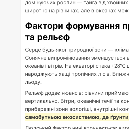
домінуючих рослин — тайга від хвойних л
широтно на рівнинах, але в океанах меж
Фактори формування пр
та рельєф
Серце будь-якої природної зони — клімат
Сонячне випромінювання зменшується ві
океанів і вітрів. На екваторі спека +28°
народжують хащі тропічних лісів. Ближче
льоду.
Рельєф додає нюансів: рівнини приймаю
вертикально. Вітри, океанічні течії та
прибережні зони вологіші, внутрішні кон
самобутньою екосистемою, де ґрунти, 
Людський фактор нині втручається: виру