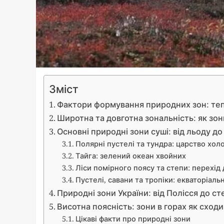
Зміст
Фактори формування природних зон: теп
Широтна та довготна зональність: як зо
Основні природні зони суші: від льоду до
Полярні пустелі та тундра: царство хол
Тайга: зелений океан хвойних
Ліси помірного поясу та степи: перехід
Пустелі, савани та тропіки: екваторіаль
Природні зони України: від Полісся до ст
Висотна поясність: зони в горах як сходи
Цікаві факти про природні зони