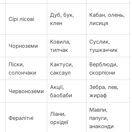
Дуб, бук,
Кабан, олень,
Сірі лісові
клен
лисиця
Ковила,
Суслик,
Чорноземи
типчак
тушканчик
Піски,
Кактуси,
Верблюди,
солончаки
саксаул
скорпіони
Акції,
Зебра, лев,
Червоноземи
баобаби
жираф
Мавпи,
Ліани,
Фералітні
папуги,
орхідеї
анаконди