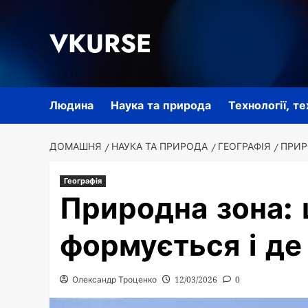
Перейти
до
VKURSE
вмісту
Людина
Наука та природа
Технології, т
ДОМАШНЯ
НАУКА ТА ПРИРОДА
ГЕОГРАФІЯ
ПРИР
Географія
Природна зона: 
формується і де
Олександр Троценко
12/03/2026
0