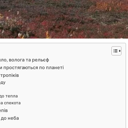
ло, волога та рельєф
ни простягаються по планеті
 тропіків
оду
 до тепла
на спекота
епів
 до неба