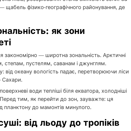
 — щабель фізико-географічного районування, де
нальність: як зони
еті
ся закономірно — широтна зональність. Арктичні
ам, степам, пустелям, саванам і джунглям.
у: від океану вологість падає, перетворюючи ліси
о Сахари.
поверхневі води тепліші біля екватора, холодніші
Перед тим, як перейти до зон, зауважте: ця
ід планктону до мамонтів минулого.
уші: від льоду до тропіків