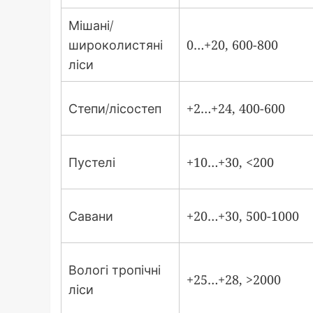
Мішані/
широколистяні
0…+20, 600-800
ліси
Степи/лісостеп
+2…+24, 400-600
Пустелі
+10…+30, <200
Савани
+20…+30, 500-1000
Вологі тропічні
+25…+28, >2000
ліси