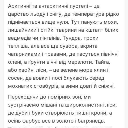
Арктичні та антарктичні пустелі – це
царство льоду і снігу, де температура рідко
піднімається вище нуля. Тут панують мохи,
лишайники і стійкі тварини на кшталт білих
ведмедів чи пінгвінів. Тундра, трохи
тепліша, але все ще сувора, вкрита
чагарниками і травами, де пасуться північні
олені, а ґрунти вічні від мерзлоти. Тайга,
або хвойні ліси, – це зелене море ялин і
сосен, де вовки і лосі блукають серед
мохнатих стовбурів, а зими довгі й сніжні.
Переходячи до помірних зон, ми
зустрічаємо мішані та широколистяні ліси,
де дуби і буки створюють пишні крони, а
осінь фарбує все в золото і багрянець.