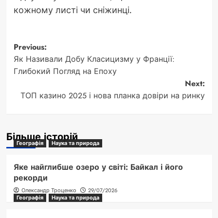
кожному листі чи сніжинці.
Post
Previous:
Як Називали Добу Класицизму у Франції:
navigation
Глибокий Погляд на Епоху
Next:
ТОП казино 2025 і нова планка довіри на ринку
Більше історій
Географія
Наука та природа
Яке найглибше озеро у світі: Байкал і його
рекорди
Олександр Троценко
29/07/2026
Географія
Наука та природа