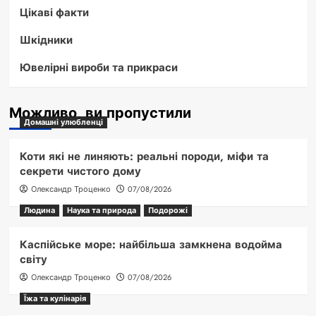
Цікаві факти
Шкідники
Ювелірні вироби та прикраси
Можливо, ви пропустили
Домашні улюбленці
Коти які не линяють: реальні породи, міфи та
секрети чистого дому
Олександр Троценко
07/08/2026
Людина
Наука та природа
Подорожі
Каспійське море: найбільша замкнена водойма
світу
Олександр Троценко
07/08/2026
Їжа та кулінарія