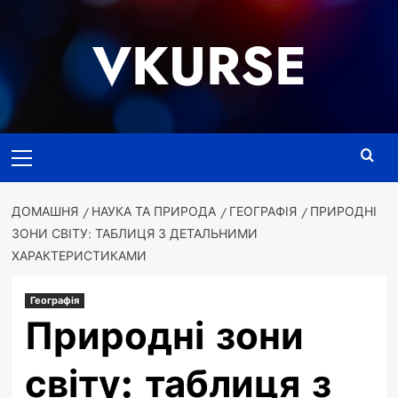
Перейти
до
VKURSE
вмісту
Основне
меню
ДОМАШНЯ
НАУКА ТА ПРИРОДА
ГЕОГРАФІЯ
ПРИРОДНІ
ЗОНИ СВІТУ: ТАБЛИЦЯ З ДЕТАЛЬНИМИ
ХАРАКТЕРИСТИКАМИ
Географія
Природні зони
світу: таблиця з