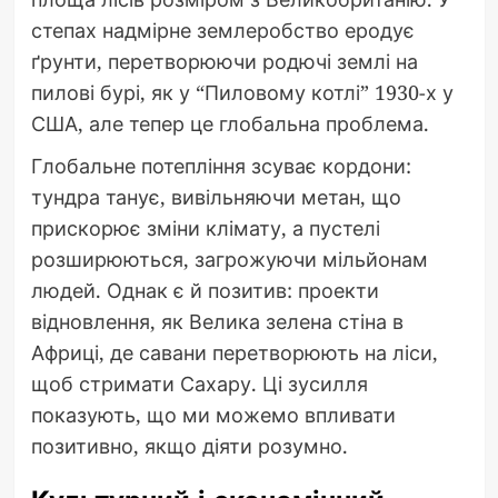
степах надмірне землеробство еродує
ґрунти, перетворюючи родючі землі на
пилові бурі, як у “Пиловому котлі” 1930-х у
США, але тепер це глобальна проблема.
Глобальне потепління зсуває кордони:
тундра танує, вивільняючи метан, що
прискорює зміни клімату, а пустелі
розширюються, загрожуючи мільйонам
людей. Однак є й позитив: проекти
відновлення, як Велика зелена стіна в
Африці, де савани перетворюють на ліси,
щоб стримати Сахару. Ці зусилля
показують, що ми можемо впливати
позитивно, якщо діяти розумно.