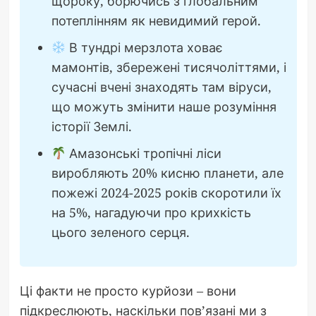
щороку, борючись з глобальним
потеплінням як невидимий герой.
В тундрі мерзлота ховає
мамонтів, збережені тисячоліттями, і
сучасні вчені знаходять там віруси,
що можуть змінити наше розуміння
історії Землі.
Амазонські тропічні ліси
виробляють 20% кисню планети, але
пожежі 2024-2025 років скоротили їх
на 5%, нагадуючи про крихкість
цього зеленого серця.
Ці факти не просто курйози – вони
підкреслюють, наскільки пов’язані ми з