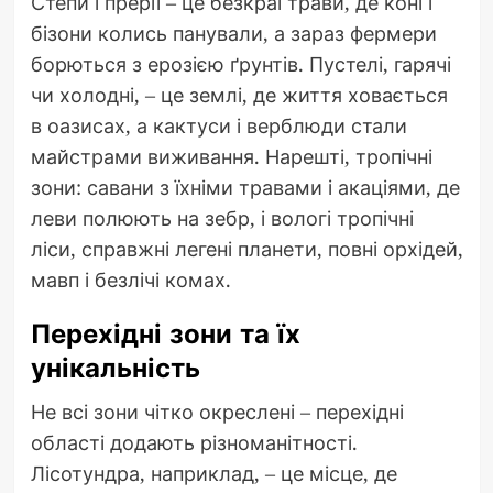
Степи і прерії – це безкраї трави, де коні і
бізони колись панували, а зараз фермери
борються з ерозією ґрунтів. Пустелі, гарячі
чи холодні, – це землі, де життя ховається
в оазисах, а кактуси і верблюди стали
майстрами виживання. Нарешті, тропічні
зони: савани з їхніми травами і акаціями, де
леви полюють на зебр, і вологі тропічні
ліси, справжні легені планети, повні орхідей,
мавп і безлічі комах.
Перехідні зони та їх
унікальність
Не всі зони чітко окреслені – перехідні
області додають різноманітності.
Лісотундра, наприклад, – це місце, де