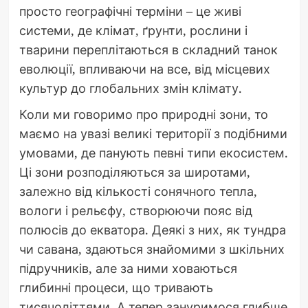
просто географічні терміни – це живі
системи, де клімат, ґрунти, рослини і
тварини переплітаються в складний танок
еволюції, впливаючи на все, від місцевих
культур до глобальних змін клімату.
Коли ми говоримо про природні зони, то
маємо на увазі великі території з подібними
умовами, де панують певні типи екосистем.
Ці зони розподіляються за широтами,
залежно від кількості сонячного тепла,
вологи і рельєфу, створюючи пояс від
полюсів до екватора. Деякі з них, як тундра
чи савана, здаються знайомими з шкільних
підручників, але за ними ховаються
глибинні процеси, що тривають
тисячоліттями. А тепер зануримося глибше