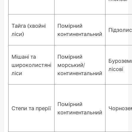
Тайга (хвойні
Помірний
Підзолис
ліси)
континентальний
Мішані та
Помірний
Буроземи
широколистяні
морський/
лісові
ліси
континентальний
Помірний
Степи та прерії
Чорнозе
континентальний