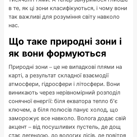
в те, як ці зони класифікуються, і чому вони
так важливі для розуміння світу навколо
нас.
Що таке природні зони і
як вони формуються
Природні зони – це не випадкові плями на
карті, а результат складної взаємодії
атмосфери, гідросфери і літосфери. Вони
виникають через нерівномірний розподіл
сонячної енергії: біля екватора тепло б’є
ключем, а біля полюсів панує холод, що
заморожує все навколо. Волога додає свій
акцент – від посушливих пустель, де дощ
стає легендою, до вологих лісів, де повітря