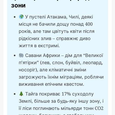
зони
У пустелі Атакама, Чилі, деякі
місця не бачили дощу понад 400
років, але там цвітуть квіти після
рідкісних злив – справжнє диво
життя в екстримі.
Савани Африки – дім для “Великої
п’ятірки” (лев, слон, буйвіл, леопард,
носоріг), але кліматичні зміни
загрожують їхнім міграціям, роблячи
виживання епічним квестом.
Тайга покриває 17% суходолу
Землі, більше за будь-яку іншу зону, і
її ліси поглинають мільярди тонн CO2