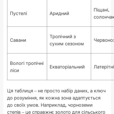
Піщані,
Пустелі
Аридний
солонча
Тропічний з
Савани
Червоно
сухим сезоном
Вологі тропічні
Екваторіальний
Латерітні
ліси
Ця таблиця – не просто набір даних, а ключ
до розуміння, як кожна зона адаптується
до своїх умов. Наприклад, чорноземи
степів – це справжнє золото для сільського