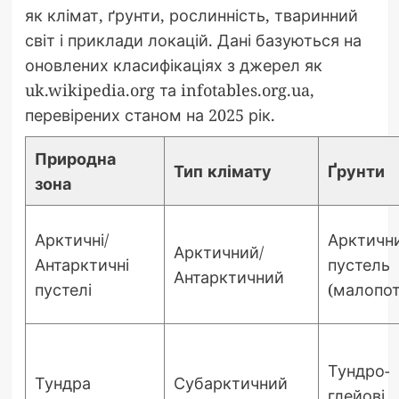
як клімат, ґрунти, рослинність, тваринний
світ і приклади локацій. Дані базуються на
оновлених класифікаціях з джерел як
uk.wikipedia.org та infotables.org.ua,
перевірених станом на 2025 рік.
Природна
Тип клімату
Ґрунти
зона
Арктичні/
Арктичн
Арктичний/
Антарктичні
пустель
Антарктичний
пустелі
(малопот
Тундро-
Тундра
Субарктичний
глейові