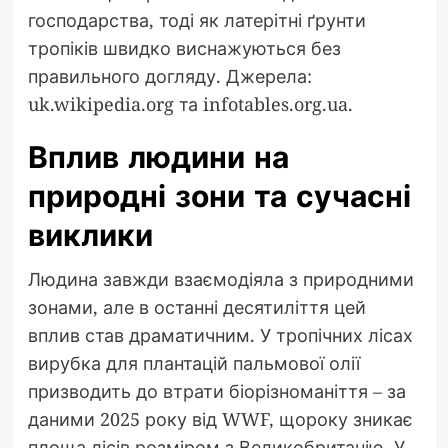
господарства, тоді як латерітні ґрунти
тропіків швидко виснажуються без
правильного догляду. Джерела:
uk.wikipedia.org та infotables.org.ua.
Вплив людини на
природні зони та сучасні
виклики
Людина завжди взаємодіяла з природними
зонами, але в останні десятиліття цей
вплив став драматичним. У тропічних лісах
вирубка для плантацій пальмової олії
призводить до втрати біорізноманіття – за
даними 2025 року від WWF, щороку зникає
площа лісів розміром з Великобританію. У