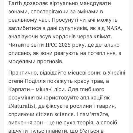
Earth дозволяє віртуально мандрувати
зонами, спостерігаючи за змінами в
реальному часі. Просунуті читачі можуть
заглибитися в дані супутників, як від NASA,
аналізуючи зсув кордонів через клімат.
Читайте звіти IPCC 2025 року, де детально
описано, як зони реагують на потепління, з
моделями прогнозів.
Практично, відвідайте місцеві зони: в Україні
степи Поділля покажуть красу трав, а
Карпати – мішані ліси. Для глибшого
розуміння використовуйте аплікації як
iNaturalist, де фіксуєте рослини і тварин,
сприяючи citizen science. І пам’ятайте,
вивчення зон – це не суха теорія, а спосіб
відчути пульс планети, що б’ється в