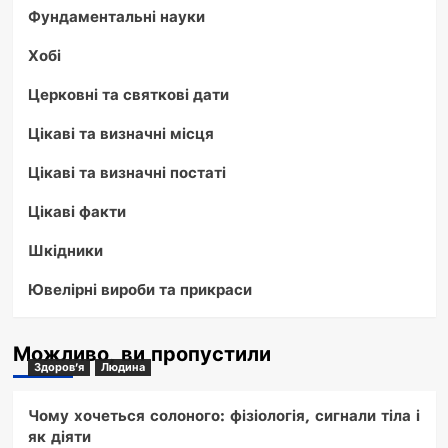
Фундаментальні науки
Хобі
Церковні та святкові дати
Цікаві та визначні місця
Цікаві та визначні постаті
Цікаві факти
Шкідники
Ювелірні вироби та прикраси
Можливо, ви пропустили
Здоров'я
Людина
Чому хочеться солоного: фізіологія, сигнали тіла і
як діяти