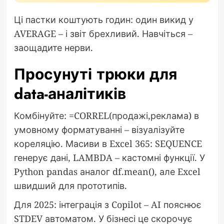
Ці пастки коштують годин: один викид у
AVERAGE – і звіт брехливий. Навчіться –
заощадите нерви.
Просунуті трюки для
data-аналітиків
Комбінуйте: =CORREL(продажі,реклама) в
умовному форматуванні – візуалізуйте
кореляцію. Масиви в Excel 365: SEQUENCE
генерує дані, LAMBDA – кастомні функції. У
Python pandas аналог df.mean(), але Excel
швидший для прототипів.
Для 2025: інтеграція з Copilot – AI пояснює
STDEV автоматом. У бізнесі це скорочує