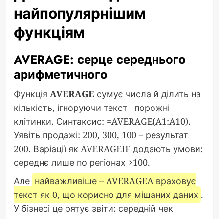
найпопулярнішим
функціям
AVERAGE: серце середнього
арифметичного
Функція
AVERAGE
сумує числа й ділить на
кількість, ігноруючи текст і порожні
клітинки. Синтаксис: =AVERAGE(A1:A10).
Уявіть продажі: 200, 300, 100 – результат
200. Варіації як AVERAGEIF додають умови:
середнє лише по регіонах >100.
Але
найважливіше – AVERAGEA враховує
текст як 0, що корисно для мішаних даних
.
У бізнесі це рятує звіти: середній чек