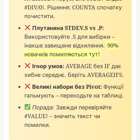
#DIV/0!. Рішення: COUNTA спочатку
почистити.
Плутанина STDEV.S vs .P:
Використовуйте .S для вибірки –
інакше завищене відхилення.
90%
новачків помиляються тут!
Ігнор умов:
AVERAGE без IF дає
хибне середнє. Беріть AVERAGEIFS.
Великі набори без Pivot:
Функції
гальмують – переходьте на таблиці.
Порада:
Завжди перевіряйте
#VALUE! – значить текст чи
помилки.