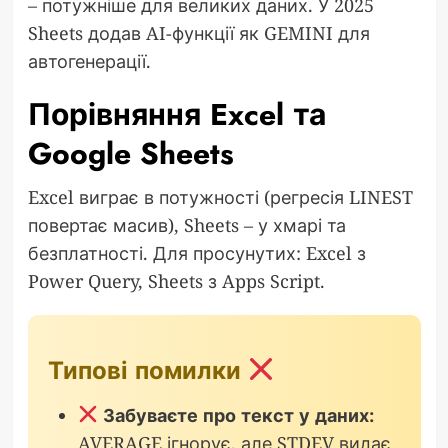
– потужніше для великих даних. У 2025
Sheets додав AI-функції як GEMINI для
автогенерації.
Порівняння Excel та
Google Sheets
Excel виграє в потужності (регресія LINEST
повертає масив), Sheets – у хмарі та
безплатності. Для просунутих: Excel з
Power Query, Sheets з Apps Script.
Типові помилки
Забуваєте про текст у даних:
AVERAGE ігнорує, але STDEV видає