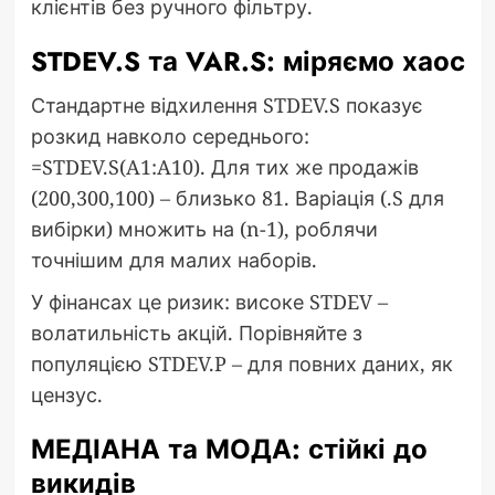
клієнтів без ручного фільтру.
STDEV.S та VAR.S: міряємо хаос
Стандартне відхилення STDEV.S показує
розкид навколо середнього:
=STDEV.S(A1:A10). Для тих же продажів
(200,300,100) – близько 81. Варіація (.S для
вибірки) множить на (n-1), роблячи
точнішим для малих наборів.
У фінансах це ризик: високе STDEV –
волатильність акцій. Порівняйте з
популяцією STDEV.P – для повних даних, як
цензус.
МЕДІАНА та МОДА: стійкі до
викидів