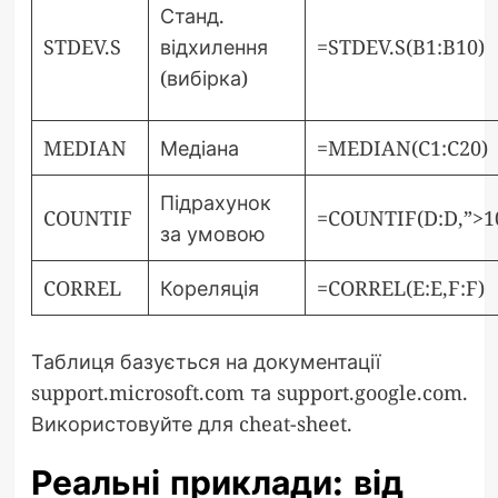
Станд.
STDEV.S
відхилення
=STDEV.S(B1:B10)
(вибірка)
MEDIAN
Медіана
=MEDIAN(C1:C20)
Підрахунок
COUNTIF
=COUNTIF(D:D,”>1
за умовою
CORREL
Кореляція
=CORREL(E:E,F:F)
Таблиця базується на документації
support.microsoft.com та support.google.com.
Використовуйте для cheat-sheet.
Реальні приклади: від