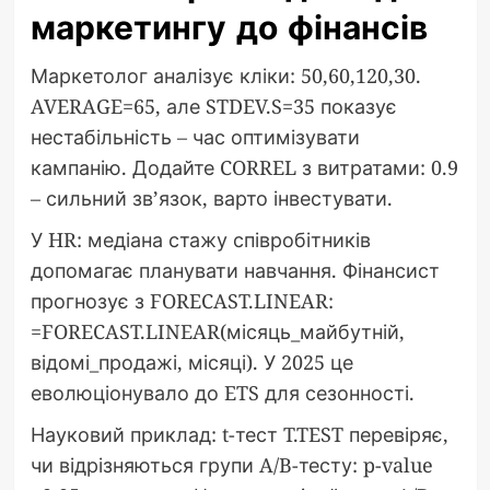
маркетингу до фінансів
Маркетолог аналізує кліки: 50,60,120,30.
AVERAGE=65, але STDEV.S=35 показує
нестабільність – час оптимізувати
кампанію. Додайте CORREL з витратами: 0.9
– сильний зв’язок, варто інвестувати.
У HR: медіана стажу співробітників
допомагає планувати навчання. Фінансист
прогнозує з FORECAST.LINEAR:
=FORECAST.LINEAR(місяць_майбутній,
відомі_продажі, місяці). У 2025 це
еволюціонувало до ETS для сезонності.
Науковий приклад: t-тест T.TEST перевіряє,
чи відрізняються групи A/B-тесту: p-value