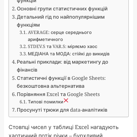
функцій
Основні групи статистичних функцій
Детальний гід по найпопулярнішим
функціям
AVERAGE: серце середнього
арифметичного
STDEV.S та VAR.S: міряємо хаос
МЕДІАНА та МОДА: стійкі до викидів
Реальні приклади: від маркетингу до
фінансів
Статистичні функції в Google Sheets:
безкоштовна альтернатива
Порівняння Excel та Google Sheets
Типові помилки
Просунуті трюки для data-аналітиків
Стовпці чисел у таблиці Excel нагадують
хаотичний потік річки – бурхливий,