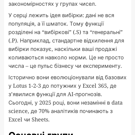
закономірностях у групах чисел.
У серці лежить ідея вибірки: дані не вся
популяція, а її шматок. Тому функції
розділені на “вибіркові” (.S) та “генеральні”
(.P). Наприклад, стандартне відхилення для
вибірки показує, наскільки ваші продажі
коливаються навколо норми. Це не просто
числа – це пульс бізнесу чи експерименту.
Історично вони еволюціонували від базових
у Lotus 1-2-3 до потужних у Excel 365, де
з’явилися функції для AI-прогнозів.
Сьогодні, у 2025 році, вони незамінні в data
science, де 70% аналітиків починають з
Excel чи Sheets.