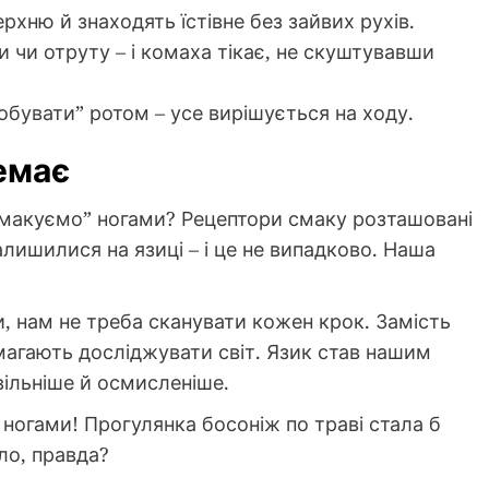
рхню й знаходять їстівне без зайвих рухів.
 чи отруту – і комаха тікає, не скуштувавши
обувати” ротом – усе вирішується на ходу.
емає
смакуємо” ногами? Рецептори смаку розташовані
залишилися на язиці – і це не випадково. Наша
хи, нам не треба сканувати кожен крок. Замість
омагають досліджувати світ. Язик став нашим
вільніше й осмисленіше.
 ногами! Прогулянка босоніж по траві стала б
ло, правда?