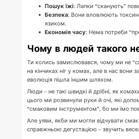
Пошук їжі
: Лапки “сканують” пове
Безпека
: Вони вловлюють токсини
язиком.
Економія часу
: Нема потреби “пр
Чому в людей такого н
Ти колись замислювався, чому ми не “
на кінчиках ніг у комах, але в нас вони 
еволюція пішла іншим шляхом.
Люди – не такі швидкі й дрібні, як кома
цього ми розвинули руки й очі, які доп
“смаковим інструментом”, бо ми їмо по
Але уяви, якби ми могли відчувати смак
справжньою дегустацією – звучить весе