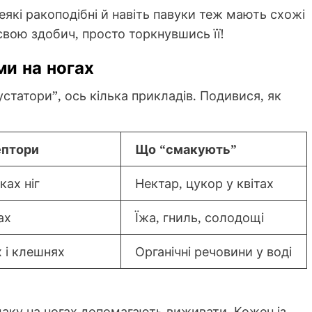
Деякі ракоподібні й навіть павуки теж мають схожі
 свою здобич, просто торкнувшись її!
ми на ногах
устатори”, ось кілька прикладів. Подивися, як
ептори
Що “смакують”
ках ніг
Нектар, цукор у квітах
ах
Їжа, гниль, солодощі
х і клешнях
Органічні речовини у воді
маку на ногах допомагають виживати. Кожен із