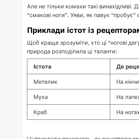
Але не тільки комахи такі винахідливі. 
“смакові ноги”. Уяви, як павук “пробує”
Приклади істот із рецептора
Щоб краще зрозуміти, хто ці “ногові дег
природа розподілила ці таланти:
Істота
Де рец
Метелик
На кінчи
Муха
На лапк
Краб
На нога
Ці приклади показують, як рецептори с