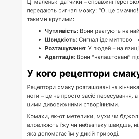
Ці маленькі датчики – справжні герої біо
передають сигнал мозку: “О, це смачно!”
такими крутими:
Чутливість
: Вони реагують на на
Швидкість
: Сигнал іде миттєво –
Розташування
: У людей – на язиці
Адаптація
: Вони “налаштовані” пі
У кого рецептори смаку
Рецептори смаку розташовані на кінчиках 
ноги – це не просто засіб пересування,
цими дивовижними створіннями.
Комахи, як-от метелики, мухи чи бджоли
вловлюють їжу чи небезпеку швидше, ні
яка допомагає їм у дикій природі.