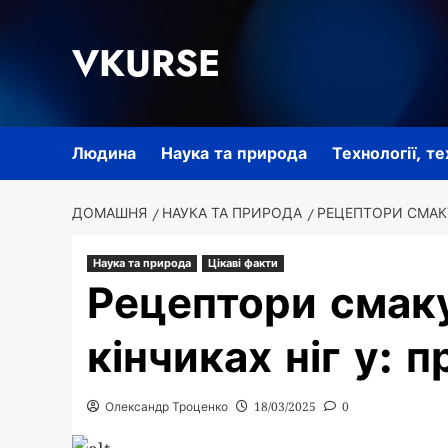
Перейти
до
VKURSE
вмісту
Людина
Наука та природа
Технології, т
ДОМАШНЯ
НАУКА ТА ПРИРОДА
РЕЦЕПТОРИ СМАКУ
Наука та природа
Цікаві факти
Рецептори смаку
кінчиках ніг у: 
Олександр Троценко
18/03/2025
0