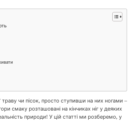
ють
живати
 траву чи пісок, просто ступивши на них ногами –
тори смаку розташовані на кінчиках ніг у деяких
еальність природи! У цій статті ми розберемо, у