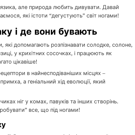
 язика, але природа любить дивувати. Давай
ємося, які істоти “дегустують” світ ногами!
ку і де вони бувають
и, які допомагають розпізнавати солодке, солоне,
язиці, у крихітних сосочках, і працюють як
гато цікавіше!
 рецептори в найнесподіваніших місцях –
 примха, а геніальний хід еволюції, який
иках ніг у комах, павуків та інших створінь.
пробувати” все, що під ногами!
ку