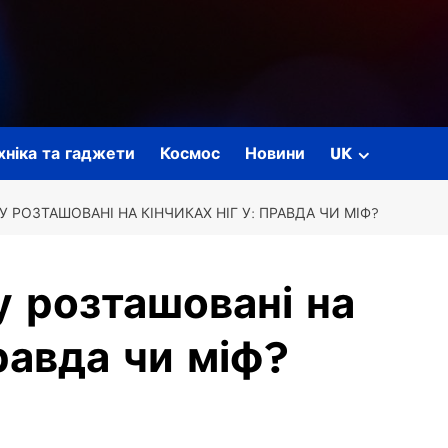
ехніка та гаджети
Космос
Новини
UK
 РОЗТАШОВАНІ НА КІНЧИКАХ НІГ У: ПРАВДА ЧИ МІФ?
 розташовані на
правда чи міф?