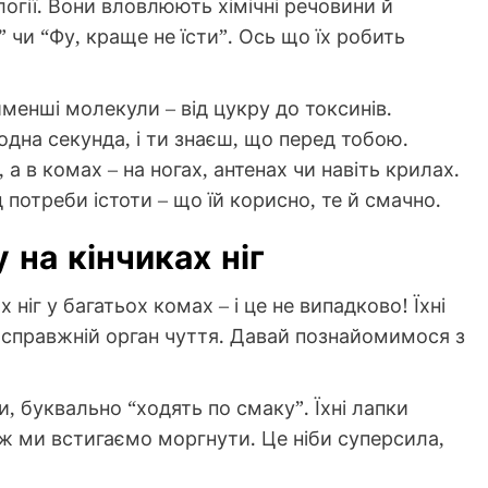
логії. Вони вловлюють хімічні речовини й
 чи “Фу, краще не їсти”. Ось що їх робить
йменші молекули – від цукру до токсинів.
 одна секунда, і ти знаєш, що перед тобою.
, а в комах – на ногах, антенах чи навіть крилах.
д потреби істоти – що їй корисно, те й смачно.
 на кінчиках ніг
ніг у багатьох комах – і це не випадково! Їхні
 а справжній орган чуття. Давай познайомимося з
, буквально “ходять по смаку”. Їхні лапки
ж ми встигаємо моргнути. Це ніби суперсила,