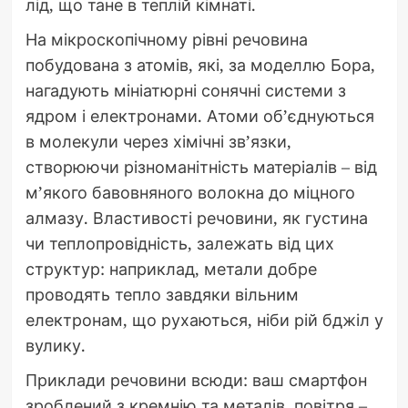
лід, що тане в теплій кімнаті.
На мікроскопічному рівні речовина
побудована з атомів, які, за моделлю Бора,
нагадують мініатюрні сонячні системи з
ядром і електронами. Атоми об’єднуються
в молекули через хімічні зв’язки,
створюючи різноманітність матеріалів – від
м’якого бавовняного волокна до міцного
алмазу. Властивості речовини, як густина
чи теплопровідність, залежать від цих
структур: наприклад, метали добре
проводять тепло завдяки вільним
електронам, що рухаються, ніби рій бджіл у
вулику.
Приклади речовини всюди: ваш смартфон
зроблений з кремнію та металів, повітря –