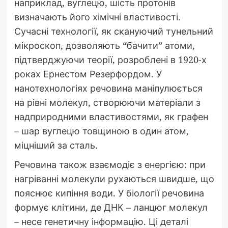
наприклад, вуглецю, шість протонів
визначають його хімічні властивості.
Сучасні технології, як скануючий тунельний
мікроскоп, дозволяють “бачити” атоми,
підтверджуючи теорії, розроблені в 1920-х
роках Ернестом Резерфордом. У
нанотехнологіях речовина маніпулюється
на рівні молекул, створюючи матеріали з
надприродними властивостями, як графен
– шар вуглецю товщиною в один атом,
міцніший за сталь.
Речовина також взаємодіє з енергією: при
нагріванні молекули рухаються швидше, що
пояснює кипіння води. У біології речовина
формує клітини, де ДНК – ланцюг молекул
– несе генетичну інформацію. Ці деталі