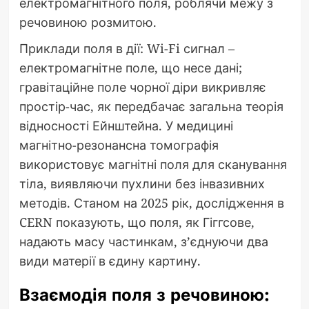
електромагнітного поля, роблячи межу з
речовиною розмитою.
Приклади поля в дії: Wi-Fi сигнал –
електромагнітне поле, що несе дані;
гравітаційне поле чорної діри викривляє
простір-час, як передбачає загальна теорія
відносності Ейнштейна. У медицині
магнітно-резонансна томографія
використовує магнітні поля для сканування
тіла, виявляючи пухлини без інвазивних
методів. Станом на 2025 рік, дослідження в
CERN показують, що поля, як Гіггсове,
надають масу частинкам, з’єднуючи два
види матерії в єдину картину.
Взаємодія поля з речовиною: