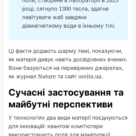
році, сягнуло 1300 тесла, здатне
левітувати жаб завдяки
діамагнетизму води в їхньому тілі.
Ці факти додають шарму темі, показуючи,
як матерія дивує навіть досвідчених вчених.
Вони базуються на перевірених джерелах,
як журнал Nature та сайт osvita.ua.
Сучасні застосування та
майбутні перспективи
У технологіях два види матерії поєднуються
для інновацій: квантові комп’ютери
використовують поля для маніпуляції