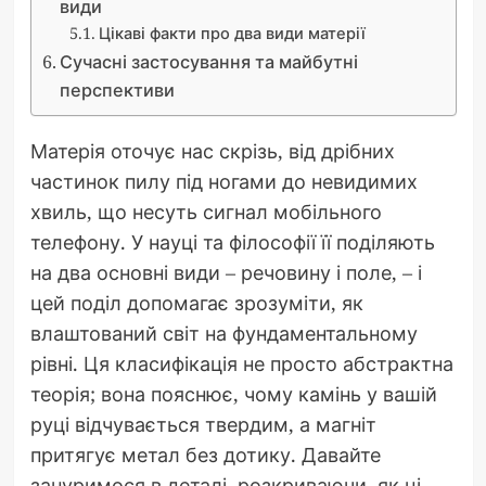
види
Цікаві факти про два види матерії
Сучасні застосування та майбутні
перспективи
Матерія оточує нас скрізь, від дрібних
частинок пилу під ногами до невидимих
хвиль, що несуть сигнал мобільного
телефону. У науці та філософії її поділяють
на два основні види – речовину і поле, – і
цей поділ допомагає зрозуміти, як
влаштований світ на фундаментальному
рівні. Ця класифікація не просто абстрактна
теорія; вона пояснює, чому камінь у вашій
руці відчувається твердим, а магніт
притягує метал без дотику. Давайте
зануримося в деталі, розкриваючи, як ці