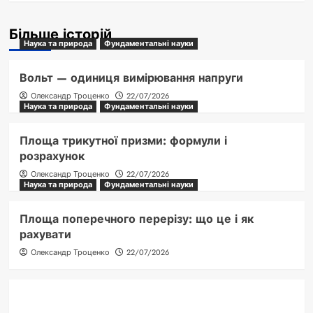
Більше історій
Наука та природа
Фундаментальні науки
Вольт — одиниця вимірювання напруги
Олександр Троценко
22/07/2026
Наука та природа
Фундаментальні науки
Площа трикутної призми: формули і
розрахунок
Олександр Троценко
22/07/2026
Наука та природа
Фундаментальні науки
Площа поперечного перерізу: що це і як
рахувати
Олександр Троценко
22/07/2026