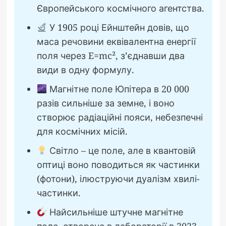
Європейського космічного агентства.
У 1905 році Ейнштейн довів, що
маса речовини еквівалентна енергії
поля через E=mc², з’єднавши два
види в одну формулу.
Магнітне поле Юпітера в 20 000
разів сильніше за земне, і воно
створює радіаційні пояси, небезпечні
для космічних місій.
Світло – це поле, але в квантовій
оптиці воно поводиться як частинки
(фотони), ілюструючи дуалізм хвилі-
частинки.
Найсильніше штучне магнітне
поле, створене в лабораторії в 2023