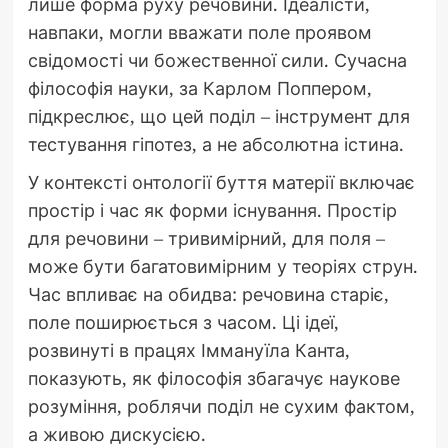
лише форма руху речовини. Ідеалісти,
навпаки, могли вважати поле проявом
свідомості чи божественної сили. Сучасна
філософія науки, за Карлом Поппером,
підкреслює, що цей поділ – інструмент для
тестування гіпотез, а не абсолютна істина.
У контексті онтології буття матерії включає
простір і час як форми існування. Простір
для речовини – тривимірний, для поля –
може бути багатовимірним у теоріях струн.
Час впливає на обидва: речовина старіє,
поле поширюється з часом. Ці ідеї,
розвинуті в працях Іммануїла Канта,
показують, як філософія збагачує наукове
розуміння, роблячи поділ не сухим фактом,
а живою дискусією.