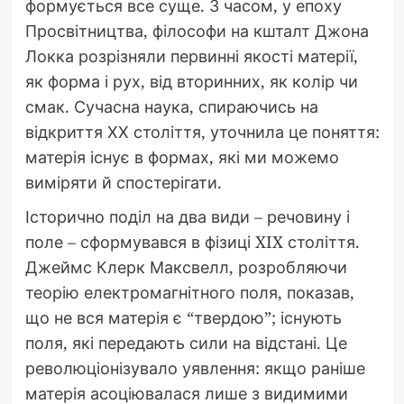
формується все суще. З часом, у епоху
Просвітництва, філософи на кшталт Джона
Локка розрізняли первинні якості матерії,
як форма і рух, від вторинних, як колір чи
смак. Сучасна наука, спираючись на
відкриття ХХ століття, уточнила це поняття:
матерія існує в формах, які ми можемо
виміряти й спостерігати.
Історично поділ на два види – речовину і
поле – сформувався в фізиці XIX століття.
Джеймс Клерк Максвелл, розробляючи
теорію електромагнітного поля, показав,
що не вся матерія є “твердою”; існують
поля, які передають сили на відстані. Це
революціонізувало уявлення: якщо раніше
матерія асоціювалася лише з видимими