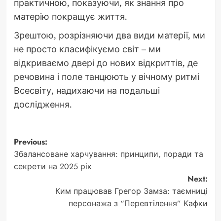
практичною, показуючи, як знання про
матерію покращує життя.
Зрештою, розрізняючи два види матерії, ми
не просто класифікуємо світ – ми
відкриваємо двері до нових відкриттів, де
речовина і поле танцюють у вічному ритмі
Всесвіту, надихаючи на подальші
дослідження.
Post
Previous:
Збалансоване харчування: принципи, поради та
navigation
секрети на 2025 рік
Next:
Ким працював Грегор Замза: таємниці
персонажа з “Перевтілення” Кафки