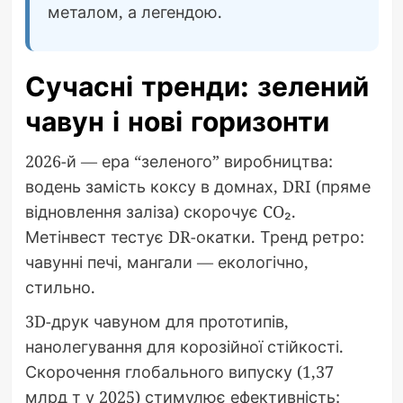
металом, а легендою.
Сучасні тренди: зелений
чавун і нові горизонти
2026-й — ера “зеленого” виробництва:
водень замість коксу в домнах, DRI (пряме
відновлення заліза) скорочує CO₂.
Метінвест тестує DR-окатки. Тренд ретро:
чавунні печі, мангали — екологічно,
стильно.
3D-друк чавуном для прототипів,
нанолегування для корозійної стійкості.
Скорочення глобального випуску (1,37
млрд т у 2025) стимулює ефективність: