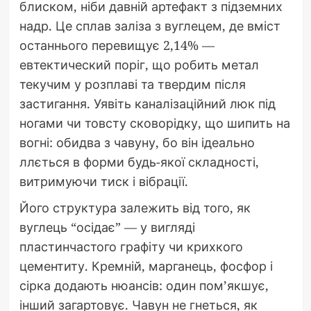
блиском, ніби давній артефакт з підземних
надр. Це сплав заліза з вуглецем, де вміст
останнього перевищує 2,14% —
евтектический поріг, що робить метал
текучим у розплаві та твердим після
застигання. Уявіть каналізаційний люк під
ногами чи товсту сковорідку, що шипить на
вогні: обидва з чавуну, бо він ідеально
ллється в форми будь-якої складності,
витримуючи тиск і вібрації.
Його структура залежить від того, як
вуглець “осідає” — у вигляді
пластинчастого графіту чи крихкого
цементиту. Кремній, марганець, фосфор і
сірка додають нюансів: один пом’якшує,
інший загартовує. Чавун не гнеться, як