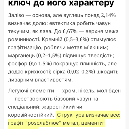
ключ до його характеру
Залізо — основа, але вуглець понад 2,14%
визначає долю: евтектика робить чавун
текучим, як лава. До 6,67% — верхня межа
розчинності. Кремній (0,5–3,6%) стимулює
графітизацію, роблячи метал м’якшим;
марганець (0,2–1,5%) підвищує твердість;
фосфор (до 1,5%) покращує плинність, але
додає крихкості; сірка (0,02–0,2%) шкодить
ливарним властивостям.
Легуючі елементи — хром, нікель, молібден
— перетворюють базовий чавун на
спеціальний: жаростійкий чи
корозійностійкий.
Структура визначає все:
графіт “розслаблює” метал, цементит