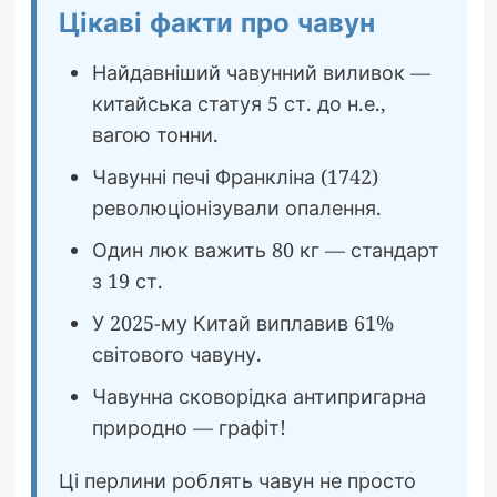
Цікаві факти про чавун
Найдавніший чавунний виливок —
китайська статуя 5 ст. до н.е.,
вагою тонни.
Чавунні печі Франкліна (1742)
революціонізували опалення.
Один люк важить 80 кг — стандарт
з 19 ст.
У 2025-му Китай виплавив 61%
світового чавуну.
Чавунна сковорідка антипригарна
природно — графіт!
Ці перлини роблять чавун не просто