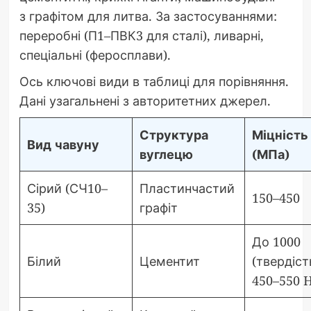
з графітом для литва. За застосуваннями:
переробні (П1–ПВК3 для сталі), ливарні,
спеціальні (феросплави).
Ось ключові види в таблиці для порівняння.
Дані узагальнені з авторитетних джерел.
Структура
Міцність
Вид чавуну
вуглецю
(МПа)
Сірий (СЧ10–
Пластинчастий
150–450
35)
графіт
До 1000
Білий
Цементит
(твердіст
450–550 