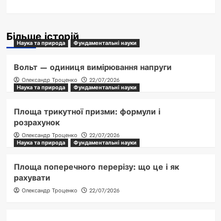
Більше історій
Наука та природа
Фундаментальні науки
Вольт — одиниця вимірювання напруги
Олександр Троценко
22/07/2026
Наука та природа
Фундаментальні науки
Площа трикутної призми: формули і
розрахунок
Олександр Троценко
22/07/2026
Наука та природа
Фундаментальні науки
Площа поперечного перерізу: що це і як
рахувати
Олександр Троценко
22/07/2026