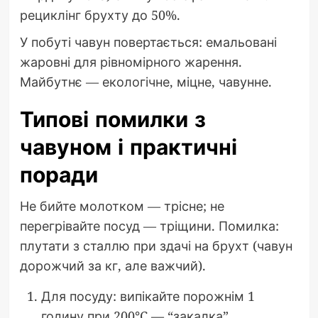
рециклінг брухту до 50%.
У побуті чавун повертається: емальовані
жаровні для рівномірного жарення.
Майбутнє — екологічне, міцне, чавунне.
Типові помилки з
чавуном і практичні
поради
Не бийте молотком — трісне; не
перегрівайте посуд — тріщини. Помилка:
плутати з сталлю при здачі на брухт (чавун
дорожчий за кг, але важчий).
Для посуду: випікайте порожнім 1
годину при 200°C — “закалка”.