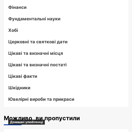
Фінанси
Фундаментальні науки
Хобі
Церковні та святкові дати
Цікаві та визначні місця
Цікаві та визначні постаті
Цікаві факти
Шкідники
Ювелірні вироби та прикраси
Можливо, ви пропустили
Домашні улюбленці