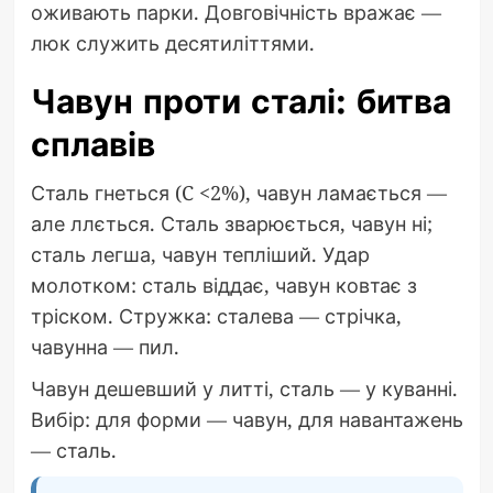
оживають парки. Довговічність вражає —
люк служить десятиліттями.
Чавун проти сталі: битва
сплавів
Сталь гнеться (C <2%), чавун ламається —
але ллється. Сталь зварюється, чавун ні;
сталь легша, чавун тепліший. Удар
молотком: сталь віддає, чавун ковтає з
тріском. Стружка: сталева — стрічка,
чавунна — пил.
Чавун дешевший у литті, сталь — у куванні.
Вибір: для форми — чавун, для навантажень
— сталь.