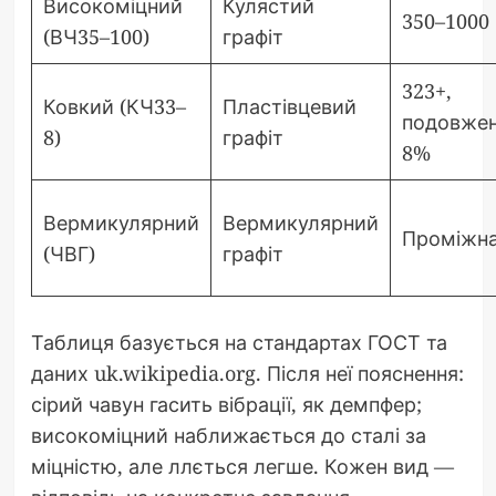
Високоміцний
Кулястий
350–1000
(ВЧ35–100)
графіт
323+,
Ковкий (КЧ33–
Пластівцевий
подовже
8)
графіт
8%
Вермикулярний
Вермикулярний
Проміжн
(ЧВГ)
графіт
Таблиця базується на стандартах ГОСТ та
даних uk.wikipedia.org. Після неї пояснення:
сірий чавун гасить вібрації, як демпфер;
високоміцний наближається до сталі за
міцністю, але ллється легше. Кожен вид —