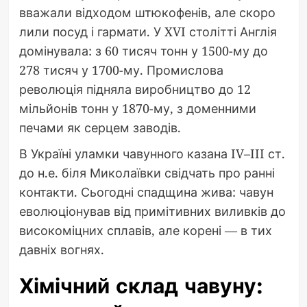
вважали відходом штюкофенів, але скоро
лили посуд і гармати. У XVI столітті Англія
домінувала: з 60 тисяч тонн у 1500-му до
278 тисяч у 1700-му. Промислова
революція підняла виробництво до 12
мільйонів тонн у 1870-му, з доменними
печами як серцем заводів.
В Україні уламки чавунного казана IV–III ст.
до н.е. біля Миколаївки свідчать про ранні
контакти. Сьогодні спадщина жива: чавун
еволюціонував від примітивних виливків до
високоміцних сплавів, але корені — в тих
давніх вогнях.
Хімічний склад чавуну: