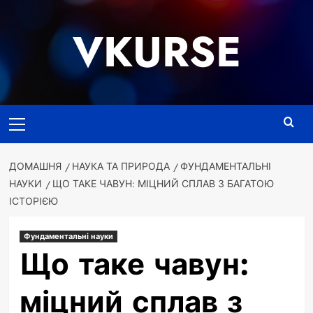
Перейти
до
VKURSE
вмісту
Основне
меню
ДОМАШНЯ
НАУКА ТА ПРИРОДА
ФУНДАМЕНТАЛЬНІ
НАУКИ
ЩО ТАКЕ ЧАВУН: МІЦНИЙ СПЛАВ З БАГАТОЮ
ІСТОРІЄЮ
Фундаментальні науки
Що таке чавун:
міцний сплав з