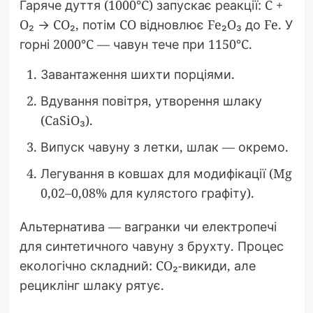
Гаряче дуття (1000°C) запускає реакції: C +
O₂ → CO₂, потім CO відновлює Fe₂O₃ до Fe. У
горні 2000°C — чавун тече при 1150°C.
Завантаження шихти порціями.
Вдування повітря, утворення шлаку
(CaSiO₃).
Випуск чавуну з летки, шлак — окремо.
Легування в ковшах для модифікації (Mg
0,02–0,08% для кулястого графіту).
Альтернатива — вагранки чи електропечі
для синтетичного чавуну з брухту. Процес
екологічно складний: CO₂-викиди, але
рециклінг шлаку рятує.