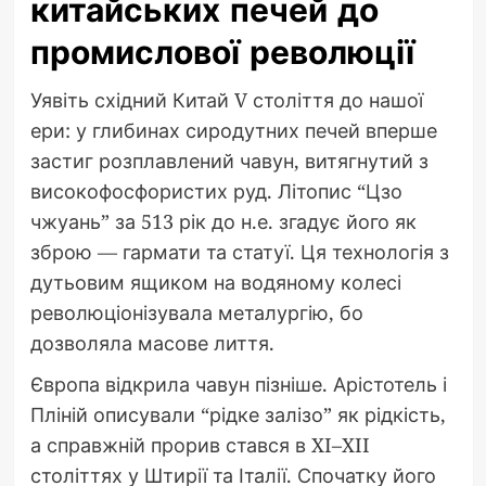
китайських печей до
промислової революції
Уявіть східний Китай V століття до нашої
ери: у глибинах сиродутних печей вперше
застиг розплавлений чавун, витягнутий з
високофосфористих руд. Літопис “Цзо
чжуань” за 513 рік до н.е. згадує його як
зброю — гармати та статуї. Ця технологія з
дутьовим ящиком на водяному колесі
революціонізувала металургію, бо
дозволяла масове лиття.
Європа відкрила чавун пізніше. Арістотель і
Пліній описували “рідке залізо” як рідкість,
а справжній прорив стався в XI–XII
століттях у Штирії та Італії. Спочатку його