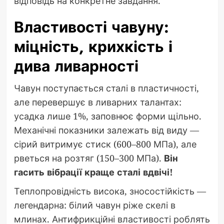
відповідь на конкретне завдання.
Властивості чавуну:
міцність, крихкість і
дива ливарності
Чавун поступається сталі в пластичності,
але перевершує в ливарних талантах:
усадка лише 1%, заповнює форми щільно.
Механічні показники залежать від виду —
сірий витримує стиск (600–800 МПа), але
рветься на розтяг (150–300 МПа).
Він
гасить вібрації краще сталі вдвічі!
Теплопровідність висока, зносостійкість —
легендарна: білий чавун ріже скелі в
млинах. Антифрикційні властивості роблять