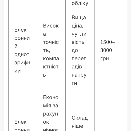
обліку
Вища
Висок
ціна,
Елект
а
чутли
ронни
точніс
вість
1500–
й
ть,
до
3000
однот
компа
переп
грн
арифн
ктніст
адів
ий
ь
напру
ги
Еконо
мія за
рахун
Склад
Елект
ок
ніше
ронни
нічног