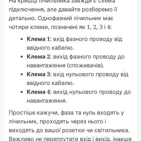
На кришці лічильника завжди є схема
підключення, але давайте розберемо її
детально. Однофазний лічильник має
чотири клеми, позначені як 1, 2, 3 і 4:
Клема 1
: вхід фазного проводу від
ввідного кабелю.
Клема 2
: вихід фазного проводу до
навантаження (споживачів).
Клема 3
: вхід нульового проводу від
ввідного кабелю.
Клема 4
: вихід нульового проводу до
навантаження.
Простіше кажучи, фаза та нуль входять у
лічильник, проходять через нього і
виходять до вашої розетки чи світильника.
Важливо не переплутати вхід і вихід, інакше