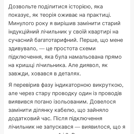
Дозвольте поділитися історією, яка
показує, як теорія оживає на практиці.
Минулого року я вирішив замінити старий
індукційний лічильник у своїй квартирі на
сучасний багатотарифний. Перше, що мене
здивувало, — це простота схеми
підключення, яка була намальована прямо
на кришці лічильника. Але диявол, як
завжди, ховався в деталях.
Я перевірив фазу індикаторною викруткою,
але через стару проводку один із проводів
виявився погано ізольованим. Довелося
замінити ділянку кабелю, що зайняло
додатковий час. Після підключення
лічильник не запускався — виявилося, що я