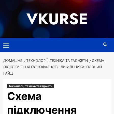
Перейти
до
VKURSE
вмісту
Основне
меню
ДОМАШНЯ
ТЕХНОЛОГІЇ, ТЕХНІКА ТА ГАДЖЕТИ
СХЕМА
ПІДКЛЮЧЕННЯ ОДНОФАЗНОГО ЛІЧИЛЬНИКА: ПОВНИЙ
ГАЙД
Технології, техніка та гаджети
Схема
підключення