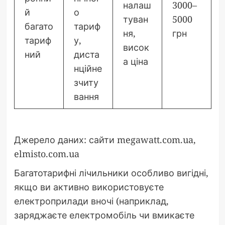
налаш
3000–
й
о
туван
5000
багато
тариф
ня,
грн
тариф
у,
висок
ний
диста
а ціна
нційне
зчиту
вання
Джерело даних: сайти megawatt.com.ua,
elmisto.com.ua
Багатотарифні лічильники особливо вигідні,
якщо ви активно використовуєте
електроприлади вночі (наприклад,
заряджаєте електромобіль чи вмикаєте