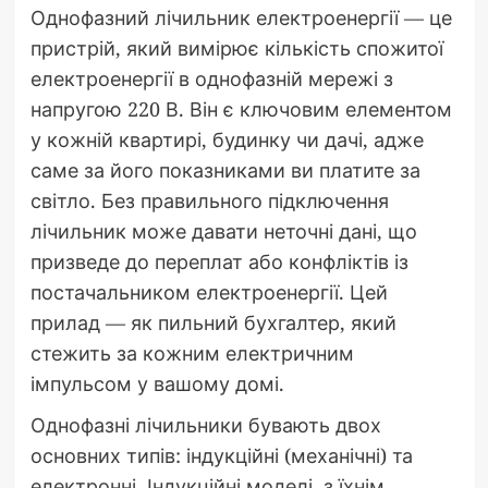
Однофазний лічильник електроенергії — це
пристрій, який вимірює кількість спожитої
електроенергії в однофазній мережі з
напругою 220 В. Він є ключовим елементом
у кожній квартирі, будинку чи дачі, адже
саме за його показниками ви платите за
світло. Без правильного підключення
лічильник може давати неточні дані, що
призведе до переплат або конфліктів із
постачальником електроенергії. Цей
прилад — як пильний бухгалтер, який
стежить за кожним електричним
імпульсом у вашому домі.
Однофазні лічильники бувають двох
основних типів: індукційні (механічні) та
електронні. Індукційні моделі, з їхнім