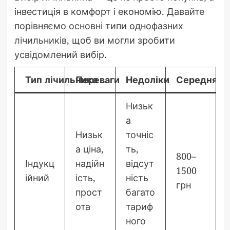
інвестиція в комфорт і економію. Давайте
порівняємо основні типи однофазних
лічильників, щоб ви могли зробити
усвідомлений вибір.
Тип лічильника
Переваги
Недоліки
Середня цін
Низьк
а
Низьк
точніс
а ціна,
ть,
800–
Індукц
надійн
відсут
1500
ійний
ість,
ність
грн
прост
багато
ота
тариф
ного