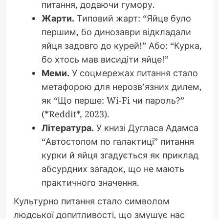
питання, додаючи гумору.
Жарти.
Типовий жарт: “Яйце було
першим, бо динозаври відкладали
яйця задовго до курей!” Або: “Курка,
бо хтось мав висидіти яйце!”
Меми.
У соцмережах питання стало
метафорою для нерозв’язних дилем,
як “Що перше: Wi-Fi чи пароль?”
(*Reddit*, 2023).
Література.
У книзі Дугласа Адамса
“Автостопом по галактиці” питання
курки й яйця згадується як приклад
абсурдних загадок, що не мають
практичного значення.
Культурно питання стало символом
людської допитливості, що змушує нас