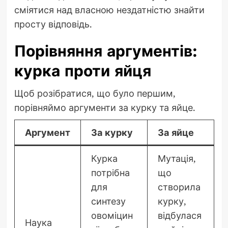
сміятися над власною нездатністю знайти
просту відповідь.
Порівняння аргументів:
курка проти яйця
Щоб розібратися, що було першим,
порівняймо аргументи за курку та яйце.
Аргумент
За курку
За яйце
Курка
Мутація,
потрібна
що
для
створила
синтезу
курку,
овоміцин
відбулася
Наука