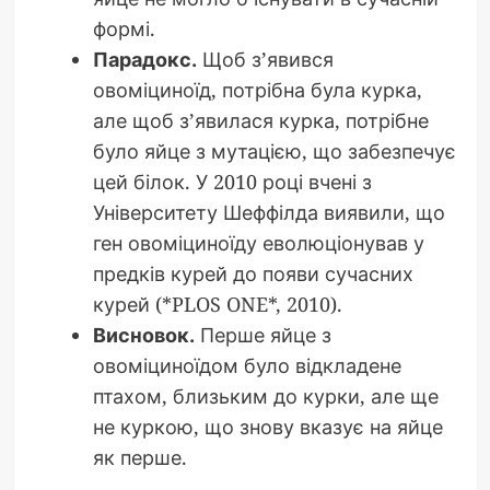
формі.
Парадокс.
Щоб з’явився
овоміциноїд, потрібна була курка,
але щоб з’явилася курка, потрібне
було яйце з мутацією, що забезпечує
цей білок. У 2010 році вчені з
Університету Шеффілда виявили, що
ген овоміциноїду еволюціонував у
предків курей до появи сучасних
курей (*PLOS ONE*, 2010).
Висновок.
Перше яйце з
овоміциноїдом було відкладене
птахом, близьким до курки, але ще
не куркою, що знову вказує на яйце
як перше.