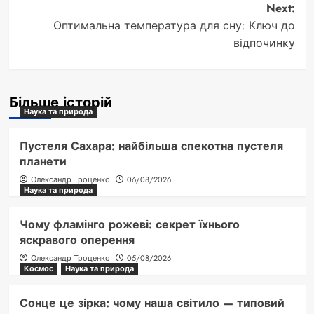
navigation
Next:
Оптимальна температура для сну: Ключ до
відпочинку
Більше історій
Наука та природа
Пустеля Сахара: найбільша спекотна пустеля
планети
Олександр Троценко
06/08/2026
Наука та природа
Чому фламінго рожеві: секрет їхнього
яскравого оперення
Олександр Троценко
05/08/2026
Космос
Наука та природа
Сонце це зірка: чому наша світило — типовий