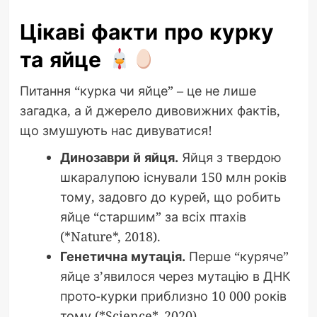
Цікаві факти про курку
та яйце
Питання “курка чи яйце” – це не лише
загадка, а й джерело дивовижних фактів,
що змушують нас дивуватися!
Динозаври й яйця.
Яйця з твердою
шкаралупою існували 150 млн років
тому, задовго до курей, що робить
яйце “старшим” за всіх птахів
(*Nature*, 2018).
Генетична мутація.
Перше “куряче”
яйце з’явилося через мутацію в ДНК
прото-курки приблизно 10 000 років
тому (*Science*, 2020).