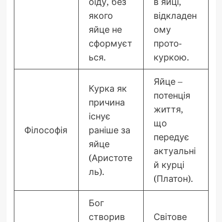
оїду, без
в яйці,
якого
відкладен
яйце не
ому
сформуєт
прото-
ься.
куркою.
Яйце –
Курка як
потенція
причина
життя,
існує
що
Філософія
раніше за
передує
яйце
актуальні
(Аристоте
й курці
ль).
(Платон).
Бог
створив
Світове