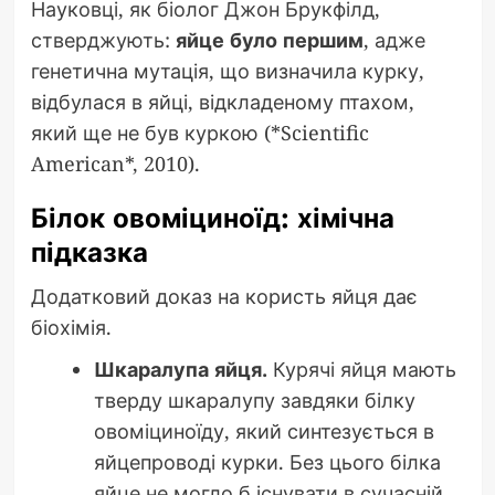
Науковці, як біолог Джон Брукфілд,
стверджують:
яйце було першим
, адже
генетична мутація, що визначила курку,
відбулася в яйці, відкладеному птахом,
який ще не був куркою (*Scientific
American*, 2010).
Білок овоміциноїд: хімічна
підказка
Додатковий доказ на користь яйця дає
біохімія.
Шкаралупа яйця.
Курячі яйця мають
тверду шкаралупу завдяки білку
овоміциноїду, який синтезується в
яйцепроводі курки. Без цього білка
яйце не могло б існувати в сучасній