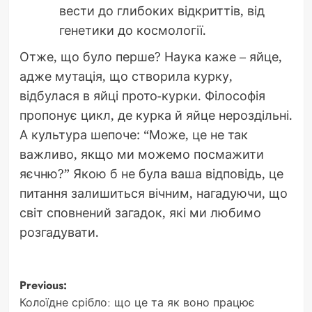
вести до глибоких відкриттів, від
генетики до космології.
Отже, що було перше? Наука каже – яйце,
адже мутація, що створила курку,
відбулася в яйці прото-курки. Філософія
пропонує цикл, де курка й яйце нероздільні.
А культура шепоче: “Може, це не так
важливо, якщо ми можемо посмажити
яєчню?” Якою б не була ваша відповідь, це
питання залишиться вічним, нагадуючи, що
світ сповнений загадок, які ми любимо
розгадувати.
Post
Previous:
Колоїдне срібло: що це та як воно працює