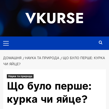
Перейти
до
VKURSE
вмісту
Основне
меню
ДОМАШНЯ
НАУКА ТА ПРИРОДА
ЩО БУЛО ПЕРШЕ: КУРКА
ЧИ ЯЙЦЕ?
Наука та природа
Що було перше:
курка чи яйце?