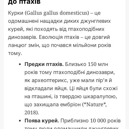
до птахів
Курки (Gallus gallus domesticus) – це
одомашнені нащадки диких джунглевих
курей, які походять від птахоподібних
динозаврів. Еволюція птахів – це довгий
ланцюг змін, що почався мільйони років
тому.
Предки птахів.
Близько 150 млн
років тому птахоподібні динозаври,
як археоптерикс, уже мали пір’я й
відкладали яйця. Ці яйця були схожі
на пташині, із твердою шкаралупою,
що захищала ембріон (*Nature*,
2018).
Поява курей.
Приблизно 10 000 років
тому люди одомашнили джунглевих