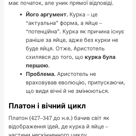
має початок, але уник прямої відповіді.
Його аргумент.
Курка – це
“актуальна” форма, а яйце –
“потенційна”. Курка як причина існує
раніше за яйце, адже без курки не
буде яйця. Отже, Аристотель
схилявся до того, що
курка була
першою
.
Проблема.
Аристотель не
враховував еволюцію, припускаючи,
що види вічні й не змінюються.
Платон і вічний цикл
Платон (427–347 до н.е.) бачив світ як
відображення ідей, де курка й яйце –
частини нескінченного циклу.