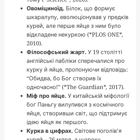
Овоміциноїд.
Білок, що формує
шкаралупу, еволюціонував у предків
курей, але перше яйце з ним було
відкладене некуркою (*PLOS ONE*,
2010).
Філософський жарт.
У 19 столітті
англійські пабліки сперечалися про
курку й яйце, пропонуючи відповідь:
“Обидва, бо Бог створив їх
одночасно!” (*The Guardian*, 2017).
Міф про яйце.
У китайській міфології
бог Паньгу вилупився з космічного
яйця, створивши світ, що підтримує
ідею яйця як першого.
Курка в цифрах.
Світове поголів’я
курей – 26 млрд, а щороку