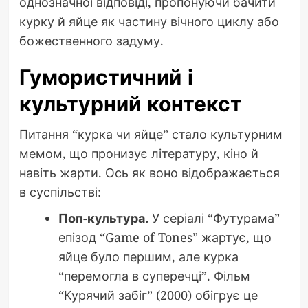
однозначної відповіді, пропонуючи бачити
курку й яйце як частину вічного циклу або
божественного задуму.
Гумористичний і
культурний контекст
Питання “курка чи яйце” стало культурним
мемом, що пронизує літературу, кіно й
навіть жарти. Ось як воно відображається
в суспільстві:
Поп-культура.
У серіалі “Футурама”
епізод “Game of Tones” жартує, що
яйце було першим, але курка
“перемогла в суперечці”. Фільм
“Курячий забіг” (2000) обігрує це