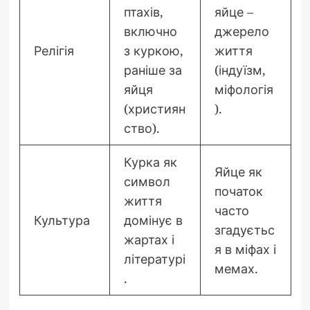
птахів,
яйце –
включно
джерело
Релігія
з куркою,
життя
раніше за
(індуїзм,
яйця
міфологія
(християн
).
ство).
Курка як
Яйце як
символ
початок
життя
часто
Культура
домінує в
згадуєтьс
жартах і
я в міфах і
літературі
мемах.
.