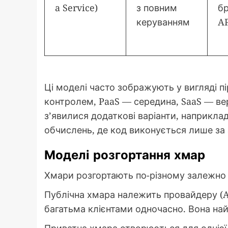
a Service)
з повним
бр
керуванням
A
Ці моделі часто зображують у вигляді п
контролем, PaaS — середина, SaaS — ве
з’явилися додаткові варіанти, наприклад 
обчислень, де код виконується лише за 
Моделі розгортання хмар
Хмари розгортають по-різному залежно в
Публічна хмара належить провайдеру (AW
багатьма клієнтами одночасно. Вона на