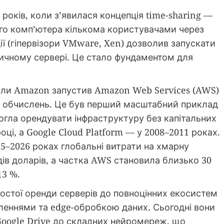
 років, коли з’явилася концепція time-sharing —
го комп’ютера кількома користувачами через
ції (гіпервізори VMware, Xen) дозволив запускати
зичному сервері. Це стало фундаментом для
оли Amazon запустив Amazon Web Services (AWS)
ля обчислень. Це був перший масштабний приклад
могла орендувати інфраструктуру без капітальних
році, а Google Cloud Platform — у 2008–2011 роках.
25–2026 роках глобальні витрати на хмарну
ів доларів, а частка AWS становила близько 30
13 %.
ростої оренди серверів до повноцінних екосистем
леннями та edge-обробкою даних. Сьогодні вони
Google Drive до складних нейромереж, що