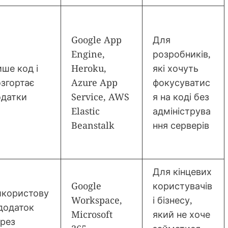
Google App
Для
Engine,
розробників,
ше код і
Heroku,
які хочуть
згортає
Azure App
фокусуватис
одатки
Service, AWS
я на коді без
Elastic
адмініструва
Beanstalk
ння серверів
Для кінцевих
Google
користувачів
икористову
Workspace,
і бізнесу,
додаток
Microsoft
який не хоче
рез