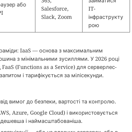
365,
займатися
аузер або
Salesforce,
IT-
PI
Slack, Zoom
інфраструкту
рою
іраміди: IaaS — основа з максимальним
ршина з мінімальними зусиллями. У 2026 році
FaaS (Functions as a Service) для серверлес-
запитом і тарифікується за мілісекунди.
ід вимог до безпеки, вартості та контролю.
S, Azure, Google Cloud) і використовується
йдешевша і наймасштабованіша.