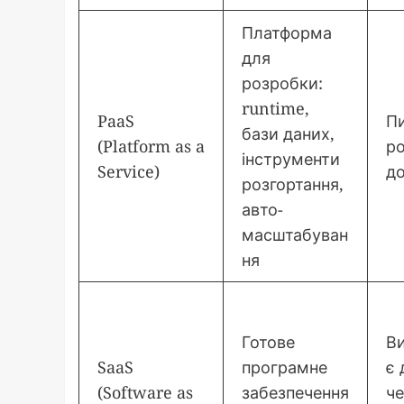
Платформа
для
розробки:
runtime,
PaaS
Пи
бази даних,
(Platform as a
ро
інструменти
Service)
д
розгортання,
авто-
масштабуван
ня
Готове
В
SaaS
програмне
є 
(Software as
забезпечення
че