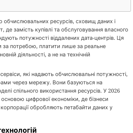
до обчислювальних ресурсів, сховищ даних і
, де замість купівлі та обслуговування власного
ндують потужності віддалених дата-центрів. Ця
 за потребою, платити лише за реальне
вній діяльності, а не на технічній
 сервіси, які надають обчислювальні потужності,
рами через мережу. Вони базуються на
оделі спільного використання ресурсів. У 2026
а основою цифрової економіки, де бізнеси
і корпорації обробляють петабайти даних у
технологій