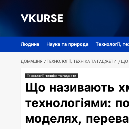
Перейти
до
VKURSE
вмісту
Людина
Наука та природа
Технології, т
ДОМАШНЯ
ТЕХНОЛОГІЇ, ТЕХНІКА ТА ГАДЖЕТИ
ЩО 
Технології, техніка та гаджети
Що називають х
технологіями: по
моделях, перева