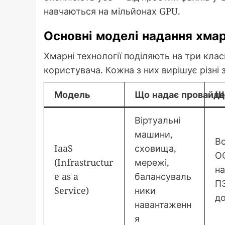
навчаються на мільйонах GPU.
Основні моделі надання хмар
Хмарні технології поділяють на три клас
користувача. Кожна з них вирішує різні з
Модель
Що надає провайд
Щ
Віртуальні
машини,
В
IaaS
сховища,
О
(Infrastructur
мережі,
н
e as a
балансуваль
ПЗ
Service)
ники
д
навантаженн
я