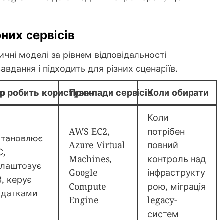
них сервісів
ичні моделі за рівнем відповідальності
авдання і підходить для різних сценаріїв.
ер
о робить користувач
Приклади сервісів
Коли обирати
Коли
AWS EC2,
потрібен
становлює
Azure Virtual
повний
С,
Machines,
контроль над
алаштовує
Google
інфраструкту
, керує
Compute
рою, міграція
одатками
Engine
legacy-
систем