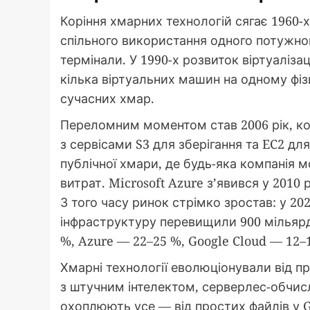
Коріння хмарних технологій сягає 1960-х
спільного використання одного потужно
термінали. У 1990-х розвиток віртуаліза
кілька віртуальних машин на одному фі
сучасних хмар.
Переломним моментом став 2006 рік, к
з сервісами S3 для зберігання та EC2 д
публічної хмари, де будь-яка компанія 
витрат. Microsoft Azure з’явився у 2010 
З того часу ринок стрімко зростав: у 20
інфраструктуру перевищили 900 мільярд
%, Azure — 22–25 %, Google Cloud — 12–
Хмарні технології еволюціонували від п
з штучним інтелектом, серверлес-обчис
охоплюють усе — від простих файлів у 