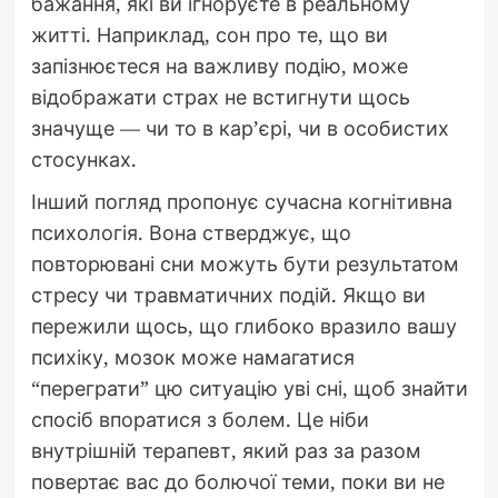
бажання, які ви ігноруєте в реальному
житті. Наприклад, сон про те, що ви
запізнюєтеся на важливу подію, може
відображати страх не встигнути щось
значуще — чи то в кар’єрі, чи в особистих
стосунках.
Інший погляд пропонує сучасна когнітивна
психологія. Вона стверджує, що
повторювані сни можуть бути результатом
стресу чи травматичних подій. Якщо ви
пережили щось, що глибоко вразило вашу
психіку, мозок може намагатися
“переграти” цю ситуацію уві сні, щоб знайти
спосіб впоратися з болем. Це ніби
внутрішній терапевт, який раз за разом
повертає вас до болючої теми, поки ви не