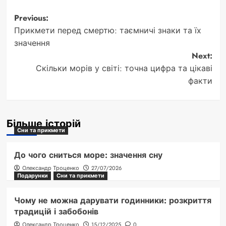
Post
Previous:
Прикмети перед смертю: таємничі знаки та їх
navigation
значення
Next:
Скільки морів у світі: точна цифра та цікаві
факти
Більше історій
Сни та прикмети
До чого сниться море: значення сну
Олександр Троценко
27/07/2026
Подарунки
Сни та прикмети
Чому не можна дарувати годинники: розкриття
традицій і забобонів
Олександр Троценко
15/12/2025
0