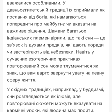
вважалися особливими. У
давньоєгипетській традиції їх сприймали як
послання від богів, які намагаються
попередити про майбутнє чи вказати на
важливе рішення. Шамани багатьох
індіанських племен вірили, що такі сни — це
зв’язок із духами предків, які дають поради
чи застерігають від небезпеки. Навіть у
сучасних езотеричних практиках
повторюваний сон може тлумачитися як
знак, що вам варто звернути увагу на певну
сферу життя.
У східних традиціях, наприклад, у буддизмі,
сни розглядаються як ілюзія, але
повторювані сюжети можуть вказувати на
кармічні уроки, які людина має пройти.