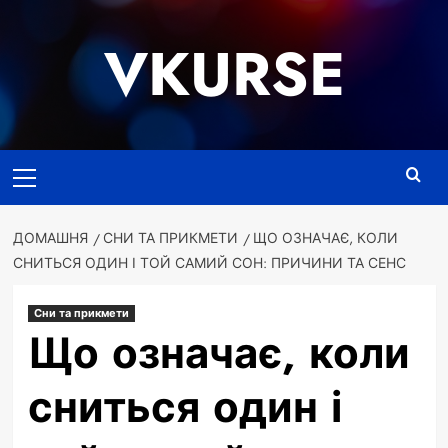
Перейти
до
VKURSE
вмісту
Основне
меню
ДОМАШНЯ
СНИ ТА ПРИКМЕТИ
ЩО ОЗНАЧАЄ, КОЛИ
СНИТЬСЯ ОДИН І ТОЙ САМИЙ СОН: ПРИЧИНИ ТА СЕНС
Сни та прикмети
Що означає, коли
сниться один і