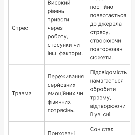
Високий
постійно
рівень
повертається
тривоги
до джерела
Стрес
через
стресу,
роботу,
створюючи
стосунки чи
повторювані
інші фактори.
сюжети.
Підсвідомість
Переживання
намагається
серйозних
обробити
Травма
емоційних чи
травму,
фізичних
відтворюючи
потрясінь.
її уві сні.
Сон стає
Приховані