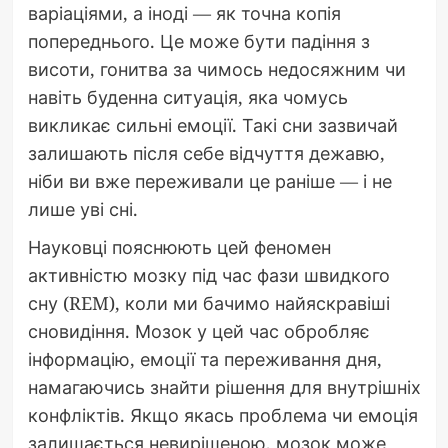
варіаціями, а іноді — як точна копія
попереднього. Це може бути падіння з
висоти, гонитва за чимось недосяжним чи
навіть буденна ситуація, яка чомусь
викликає сильні емоції. Такі сни зазвичай
залишають після себе відчуття дежавю,
ніби ви вже переживали це раніше — і не
лише уві сні.
Науковці пояснюють цей феномен
активністю мозку під час фази швидкого
сну (REM), коли ми бачимо найяскравіші
сновидіння. Мозок у цей час обробляє
інформацію, емоції та переживання дня,
намагаючись знайти рішення для внутрішніх
конфліктів. Якщо якась проблема чи емоція
залишається невирішеною, мозок може