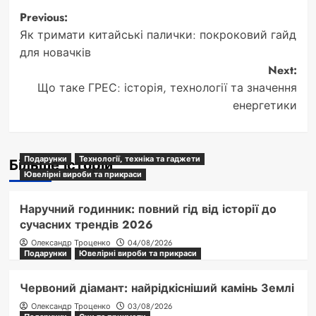
Post
Previous:
Як тримати китайські палички: покроковий гайд
navigation
для новачків
Next:
Що таке ГРЕС: історія, технології та значення
енергетики
Подарунки
Технології, техніка та гаджети
Більше історій
Ювелірні вироби та прикраси
Наручний годинник: повний гід від історії до
сучасних трендів 2026
Олександр Троценко
04/08/2026
Подарунки
Ювелірні вироби та прикраси
Червоний діамант: найрідкісніший камінь Землі
Олександр Троценко
03/08/2026