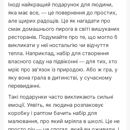
Іноді найкращий подарунок для людини,
яка має все, — це повернення до простих,
але щирих радощів. Це як нагадати про
смак домашнього пирога в світі вишуканих
ресторанів. Подумайте про те, що могло б
викликати у неї ностальгію чи відчуття
тепла. Наприклад, набір для створення
власного саду на підвіконні — для тих, хто
мріє про зв’язок із природою. Або ж гра, у
яку вона грала в дитинстві, у сучасному
перевиданні.
Такі подарунки часто викликають сильні
емоції. Уявіть, як людина розпаковує
коробку і раптом бачить набір для
малювання, про який мріяла в школі. Це не
просто річ — це спогад, який ви оживили. І