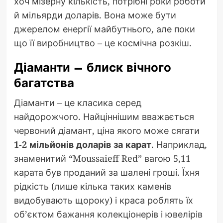
хоч мізерну кількість, потрібні роки роботи
й мільярди доларів. Вона може бути
джерелом енергії майбутнього, але поки
що її виробництво – це космічна розкіш.
Діаманти – блиск вічного
багатства
Діаманти – це класика серед
найдорожчого. Найціннішим вважається
червоний діамант, ціна якого може сягати
1-2 мільйонів доларів за карат
. Наприклад,
знаменитий “Moussaieff Red” вагою 5,11
карата був проданий за шалені гроші. Їхня
рідкість (лише кілька таких каменів
видобувають щороку) і краса роблять їх
об’єктом бажання колекціонерів і ювелірів