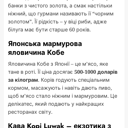
банки з чистого золота, а смак настільки
ніжний, що гурмани називають її “чорним
золотом”. Її рідкість – у віці риби, адже
білуга має бути старше 60 років.
Японська мармурова
яловичина Кобе
Яловичина Кобе з Японії – це м’ясо, яке
тане в роті. Її ціна досягає
500-1000 доларів
за кілограм
. Корів годують спеціальним
кормом, масажують і навіть дають пиво,
щоб м’ясо стало ніжним і мармуровим. Це
делікатес, який подають у найкращих
ресторанах світу.
Кава Kopi Luwak – екзотика з