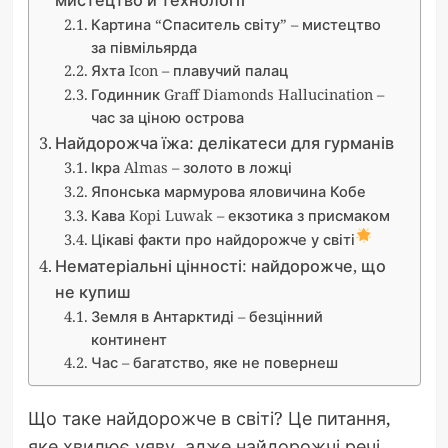
мистецтво й технології
Картина “Спаситель світу” – мистецтво
за півмільярда
Яхта Icon – плавучий палац
Годинник Graff Diamonds Hallucination –
час за ціною острова
Найдорожча їжа: делікатеси для гурманів
Ікра Almas – золото в ложці
Японська мармурова яловичина Кобе
Кава Kopi Luwak – екзотика з присмаком
Цікаві факти про найдорожче у світі
Нематеріальні цінності: найдорожче, що
не купиш
Земля в Антарктиді – безцінний
континент
Час – багатство, яке не повернеш
Що таке найдорожче в світі? Це питання,
яке хвилює уяву, адже найдорожчі речі