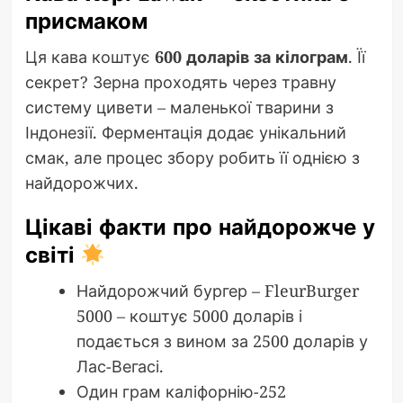
присмаком
Ця кава коштує
600 доларів за кілограм
. Її
секрет? Зерна проходять через травну
систему цивети – маленької тварини з
Індонезії. Ферментація додає унікальний
смак, але процес збору робить її однією з
найдорожчих.
Цікаві факти про найдорожче у
світі
Найдорожчий бургер – FleurBurger
5000 – коштує 5000 доларів і
подається з вином за 2500 доларів у
Лас-Вегасі.
Один грам каліфорнію-252