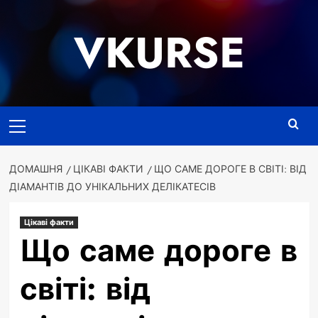
Перейти
до
VKURSE
вмісту
Основне
меню
ДОМАШНЯ
ЦІКАВІ ФАКТИ
ЩО САМЕ ДОРОГЕ В СВІТІ: ВІД
ДІАМАНТІВ ДО УНІКАЛЬНИХ ДЕЛІКАТЕСІВ
Цікаві факти
Що саме дороге в
світі: від