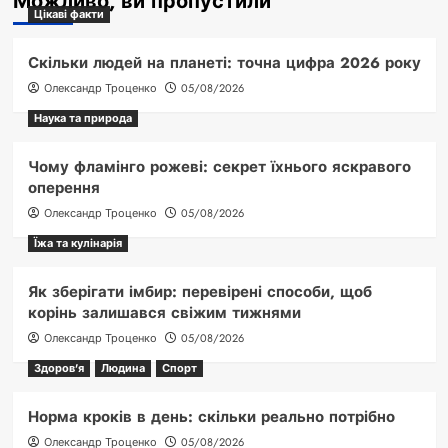
Можливо, ви пропустили
Цікаві факти
Скільки людей на планеті: точна цифра 2026 року
Олександр Троценко
05/08/2026
Наука та природа
Чому фламінго рожеві: секрет їхнього яскравого
оперення
Олександр Троценко
05/08/2026
Їжа та кулінарія
Як зберігати імбир: перевірені способи, щоб
корінь залишався свіжим тижнями
Олександр Троценко
05/08/2026
Здоров'я
Людина
Спорт
Норма кроків в день: скільки реально потрібно
Олександр Троценко
05/08/2026