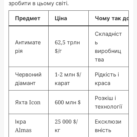
зробити в цьому світі.
Предмет
Ціна
Чому так доро
Складніст
Антимате
62,5 трлн
ь
рія
$/г
виробниц
тва
Червоний
1-2 млн $/
Рідкість і
діамант
карат
краса
Розкіш і
Яхта Icon
600 млн $
технології
Ікра
25 000 $/
Ексклюзи
Almas
кг
вність