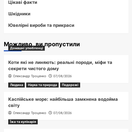
Цікаві факти
Шкідники
Ювелірні вироби та прикраси
Можливо, ви пропустили
Домашні улюбленці
Коти які не линяють: реальні породи, міфи та
секрети чистого дому
Олександр Троценко
07/08/2026
Людина
Наука та природа
Подорожі
Каспійське море: найбільша замкнена водойма
світу
Олександр Троценко
07/08/2026
Їжа та кулінарія