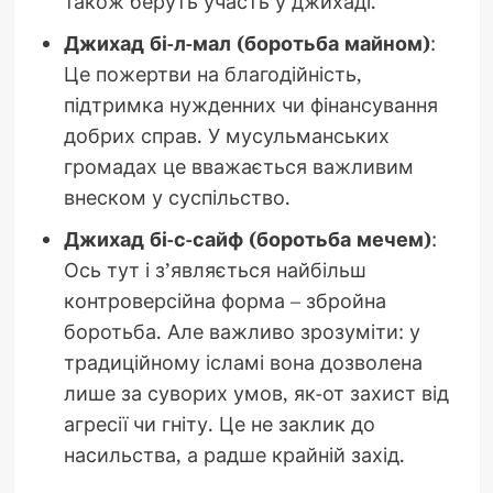
також беруть участь у джихаді.
Джихад бі-л-мал (боротьба майном)
:
Це пожертви на благодійність,
підтримка нужденних чи фінансування
добрих справ. У мусульманських
громадах це вважається важливим
внеском у суспільство.
Джихад бі-с-сайф (боротьба мечем)
:
Ось тут і з’являється найбільш
контроверсійна форма – збройна
боротьба. Але важливо зрозуміти: у
традиційному ісламі вона дозволена
лише за суворих умов, як-от захист від
агресії чи гніту. Це не заклик до
насильства, а радше крайній захід.