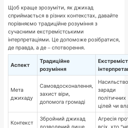
Щоб краще зрозуміти, як джихад
сприймається в різних контекстах, давайте
порівняємо традиційне розуміння з
сучасними екстремістськими
інтерпретаціями. Це допоможе розібратися,
де правда, а де – спотворення.
Традиційне
Екстреміс
Аспект
розуміння
інтерпрета
Насильств
Самовдосконалення,
Мета
заради
захист віри,
джихаду
політичних
допомога громаді
цілей чи вл
Збройний джихад
Агресія про
Контекст
дозволений лише
всіх, хто “не