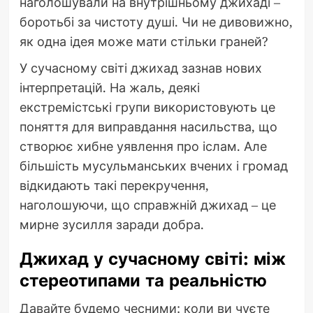
наголошували на внутрішньому джихаді –
боротьбі за чистоту душі. Чи не дивовижно,
як одна ідея може мати стільки граней?
У сучасному світі джихад зазнав нових
інтерпретацій. На жаль, деякі
екстремістські групи використовують це
поняття для виправдання насильства, що
створює хибне уявлення про іслам. Але
більшість мусульманських вчених і громад
відкидають такі перекручення,
наголошуючи, що справжній джихад – це
мирне зусилля заради добра.
Джихад у сучасному світі: між
стереотипами та реальністю
Давайте будемо чесними: коли ви чуєте