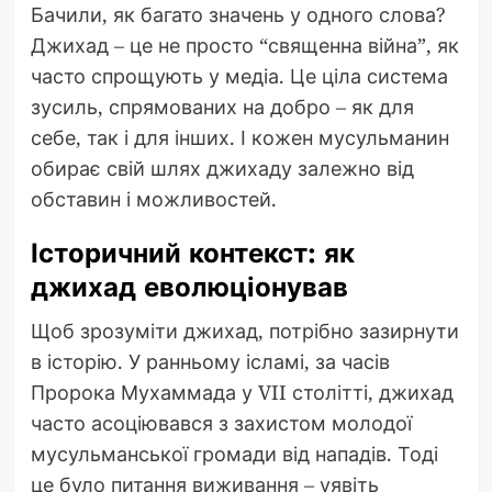
Бачили, як багато значень у одного слова?
Джихад – це не просто “священна війна”, як
часто спрощують у медіа. Це ціла система
зусиль, спрямованих на добро – як для
себе, так і для інших. І кожен мусульманин
обирає свій шлях джихаду залежно від
обставин і можливостей.
Історичний контекст: як
джихад еволюціонував
Щоб зрозуміти джихад, потрібно зазирнути
в історію. У ранньому ісламі, за часів
Пророка Мухаммада у VII столітті, джихад
часто асоціювався з захистом молодої
мусульманської громади від нападів. Тоді
це було питання виживання – уявіть