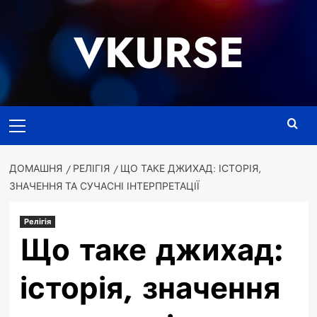
Перейти
до
VKURSE
вмісту
Основне
меню
ДОМАШНЯ
РЕЛІГІЯ
ЩО ТАКЕ ДЖИХАД: ІСТОРІЯ,
ЗНАЧЕННЯ ТА СУЧАСНІ ІНТЕРПРЕТАЦІЇ
Релігія
Що таке джихад:
історія, значення