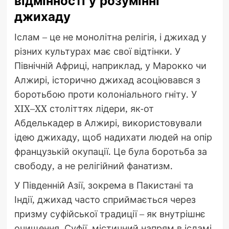
відмінності у розумінні
джихаду
Іслам – це не монолітна релігія, і джихад у
різних культурах має свої відтінки. У
Північній Африці, наприклад, у Марокко чи
Алжирі, історично джихад асоціювався з
боротьбою проти колоніального гніту. У
XIX–XX століттях лідери, як-от
Абделькадер в Алжирі, використовували
ідею джихаду, щоб надихати людей на опір
французькій окупації. Це була боротьба за
свободу, а не релігійний фанатизм.
У Південній Азії, зокрема в Пакистані та
Індії, джихад часто сприймається через
призму суфійської традиції – як внутрішнє
очищення. Суфії, містичний напрям в ісламі,