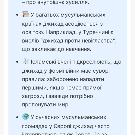
– про внутрішнє зусилля.
У багатьох мусульманських
країнах джихад асоціюється з
освітою. Наприклад, у Туреччині є
вислів “джихад проти невігластва”,
що закликає до навчання.
Ісламські вчені підкреслюють, що
джихад у формі війни має суворі
правила: заборонено нападати
першими, якщо немає прямої
загрози, і завжди потрібно
пропонувати мир.
У сучасних мусульманських
громадах у Європі джихад часто
інтерпретується як боротьба за