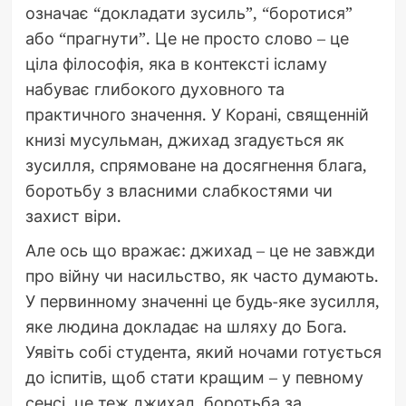
означає “докладати зусиль”, “боротися”
або “прагнути”. Це не просто слово – це
ціла філософія, яка в контексті ісламу
набуває глибокого духовного та
практичного значення. У Корані, священній
книзі мусульман, джихад згадується як
зусилля, спрямоване на досягнення блага,
боротьбу з власними слабкостями чи
захист віри.
Але ось що вражає: джихад – це не завжди
про війну чи насильство, як часто думають.
У первинному значенні це будь-яке зусилля,
яке людина докладає на шляху до Бога.
Уявіть собі студента, який ночами готується
до іспитів, щоб стати кращим – у певному
сенсі, це теж джихад, боротьба за