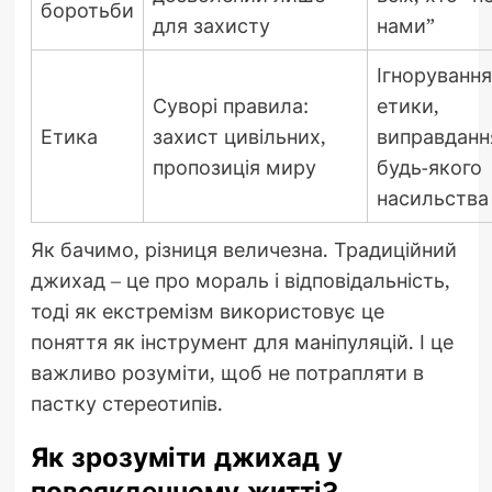
боротьби
для захисту
нами”
Ігнорування
Суворі правила:
етики,
Етика
захист цивільних,
виправданн
пропозиція миру
будь-якого
насильства
Як бачимо, різниця величезна. Традиційний
джихад – це про мораль і відповідальність,
тоді як екстремізм використовує це
поняття як інструмент для маніпуляцій. І це
важливо розуміти, щоб не потрапляти в
пастку стереотипів.
Як зрозуміти джихад у
повсякденному житті?