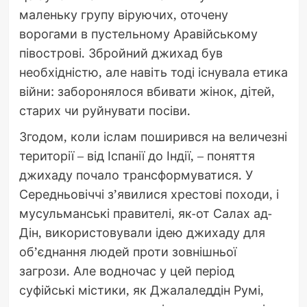
маленьку групу віруючих, оточену
ворогами в пустельному Аравійському
півострові. Збройний джихад був
необхідністю, але навіть тоді існувала етика
війни: заборонялося вбивати жінок, дітей,
старих чи руйнувати посіви.
Згодом, коли іслам поширився на величезні
території – від Іспанії до Індії, – поняття
джихаду почало трансформуватися. У
Середньовіччі з’явилися хрестові походи, і
мусульманські правителі, як-от Салах ад-
Дін, використовували ідею джихаду для
об’єднання людей проти зовнішньої
загрози. Але водночас у цей період
суфійські містики, як Джалаледдін Румі,