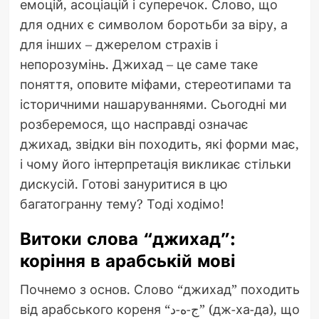
емоцій, асоціацій і суперечок. Слово, що
для одних є символом боротьби за віру, а
для інших – джерелом страхів і
непорозумінь. Джихад – це саме таке
поняття, оповите міфами, стереотипами та
історичними нашаруваннями. Сьогодні ми
розберемося, що насправді означає
джихад, звідки він походить, які форми має,
і чому його інтерпретація викликає стільки
дискусій. Готові зануритися в цю
багатогранну тему? Тоді ходімо!
Витоки слова “джихад”:
коріння в арабській мові
Почнемо з основ. Слово “джихад” походить
від арабського кореня “ج-ه-د” (дж-ха-да), що