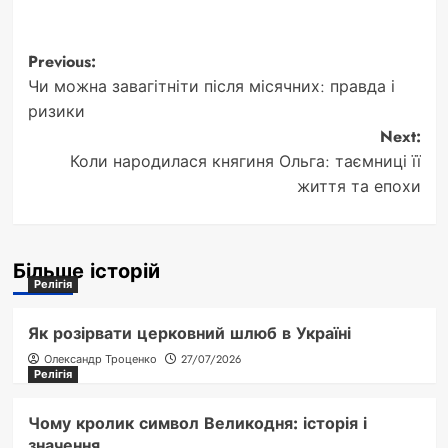
Post
Previous:
Чи можна завагітніти після місячних: правда і
navigation
ризики
Next:
Коли народилася княгиня Ольга: таємниці її
життя та епохи
Більше історій
Релігія
Як розірвати церковний шлюб в Україні
Олександр Троценко
27/07/2026
Релігія
Чому кролик символ Великодня: історія і
значення