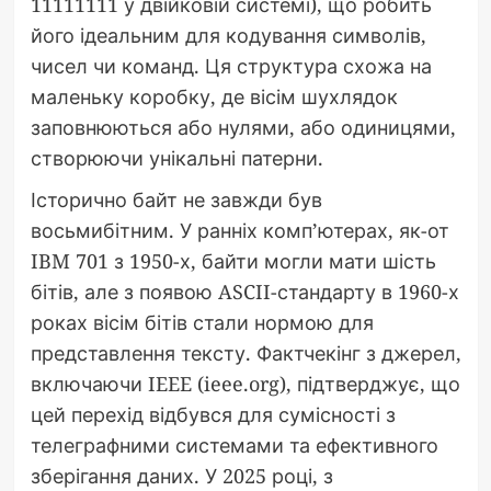
11111111 у двійковій системі), що робить
його ідеальним для кодування символів,
чисел чи команд. Ця структура схожа на
маленьку коробку, де вісім шухлядок
заповнюються або нулями, або одиницями,
створюючи унікальні патерни.
Історично байт не завжди був
восьмибітним. У ранніх комп’ютерах, як-от
IBM 701 з 1950-х, байти могли мати шість
бітів, але з появою ASCII-стандарту в 1960-х
роках вісім бітів стали нормою для
представлення тексту. Фактчекінг з джерел,
включаючи IEEE (ieee.org), підтверджує, що
цей перехід відбувся для сумісності з
телеграфними системами та ефективного
зберігання даних. У 2025 році, з