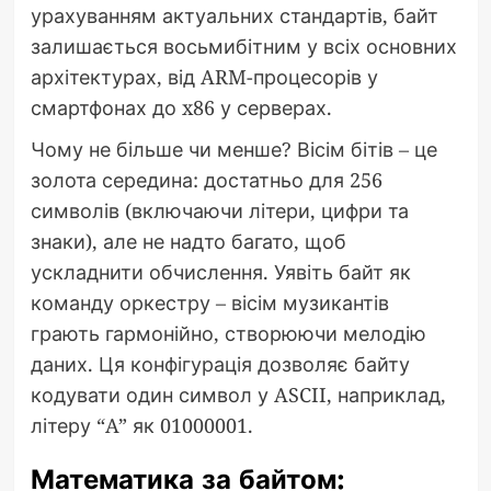
урахуванням актуальних стандартів, байт
залишається восьмибітним у всіх основних
архітектурах, від ARM-процесорів у
смартфонах до x86 у серверах.
Чому не більше чи менше? Вісім бітів – це
золота середина: достатньо для 256
символів (включаючи літери, цифри та
знаки), але не надто багато, щоб
ускладнити обчислення. Уявіть байт як
команду оркестру – вісім музикантів
грають гармонійно, створюючи мелодію
даних. Ця конфігурація дозволяє байту
кодувати один символ у ASCII, наприклад,
літеру “A” як 01000001.
Математика за байтом: