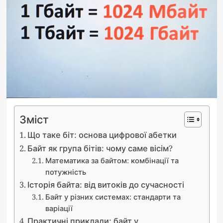
Зміст
Що таке біт: основа цифрової абетки
Байт як група бітів: чому саме вісім?
Математика за байтом: комбінації та
потужність
Історія байта: від витоків до сучасності
Байт у різних системах: стандарти та
варіації
Практичні приклади: байт у