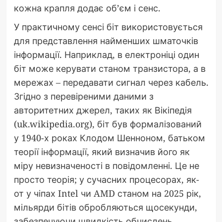
кожна крапля додає об’єм і сенс.
У практичному сенсі біт використовується
для представлення найменших шматочків
інформації. Наприклад, в електроніці один
біт може керувати станом транзистора, а в
мережах – передавати сигнал через кабель.
Згідно з перевіреними даними з
авторитетних джерел, таких як Вікіпедія
(uk.wikipedia.org), біт був формалізований
у 1940-х роках Клодом Шенноном, батьком
теорії інформації, який визначив його як
міру невизначеності в повідомленні. Це не
просто теорія; у сучасних процесорах, як-
от у чіпах Intel чи AMD станом на 2025 рік,
мільярди бітів обробляються щосекунди,
забезпечуючи швидкість обчислень.