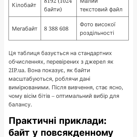
8192 (1024
Малий
Кілобайт
байти)
текстовий файл
Фото високої
Мегабайт
8 388 608
роздільності
Ця таблиця базується на стандартних
обчисленнях, перевірених з джерел як
2IP.ua. Вона показує, як байти
масштабуються, роблячи дані
вимірюваними. Після вивчення, стає ясно,
чому вісім бітів – оптимальний вибір для
балансу.
Практичні приклади:
байт у повсякденному