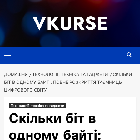
Перейти
до
VKURSE
вмісту
Основне
меню
ДОМАШНЯ
ТЕХНОЛОГІЇ, ТЕХНІКА ТА ГАДЖЕТИ
СКІЛЬКИ
БІТ В ОДНОМУ БАЙТІ: ПОВНЕ РОЗКРИТТЯ ТАЄМНИЦЬ
ЦИФРОВОГО СВІТУ
Технології, техніка та гаджети
Скільки біт в
одному байті: