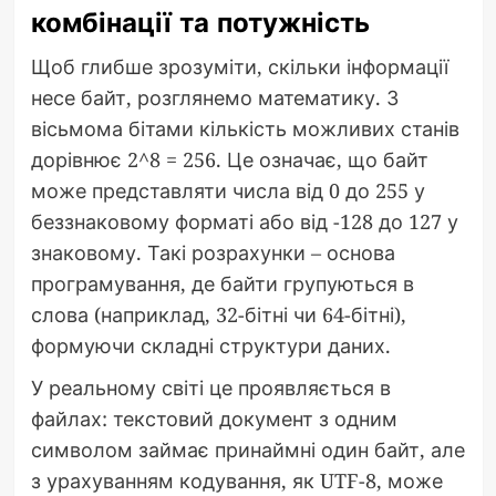
комбінації та потужність
Щоб глибше зрозуміти, скільки інформації
несе байт, розглянемо математику. З
вісьмома бітами кількість можливих станів
дорівнює 2^8 = 256. Це означає, що байт
може представляти числа від 0 до 255 у
беззнаковому форматі або від -128 до 127 у
знаковому. Такі розрахунки – основа
програмування, де байти групуються в
слова (наприклад, 32-бітні чи 64-бітні),
формуючи складні структури даних.
У реальному світі це проявляється в
файлах: текстовий документ з одним
символом займає принаймні один байт, але
з урахуванням кодування, як UTF-8, може