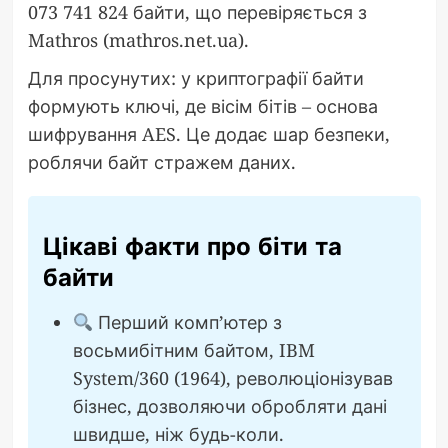
073 741 824 байти, що перевіряється з
Mathros (mathros.net.ua).
Для просунутих: у криптографії байти
формують ключі, де вісім бітів – основа
шифрування AES. Це додає шар безпеки,
роблячи байт стражем даних.
Цікаві факти про біти та
байти
Перший комп’ютер з
восьмибітним байтом, IBM
System/360 (1964), революціонізував
бізнес, дозволяючи обробляти дані
швидше, ніж будь-коли.