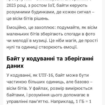
2025 році, з ростом IoT, байти керують
розумними будинками, де кожен сигнал –
це вісім бітів рішень.
Емоційно, це захоплює: подумайте, як вісім
маленьких бітів зберігають спогади в фото
чи мелодії в музиці. Це ніби магія, де прості
нулі та одиниці створюють емоції.
Байт у кодуванні та зберіганні
даних
У кодуванні, як UTF-16, байт може бути
частиною більших одиниць, але базово –
вісім бітів. У файлах, розмір вимірюється
байтами, і розуміння цього допомагає в
управлінні пам’яттю. Наприклад, 1 ГБ = 1