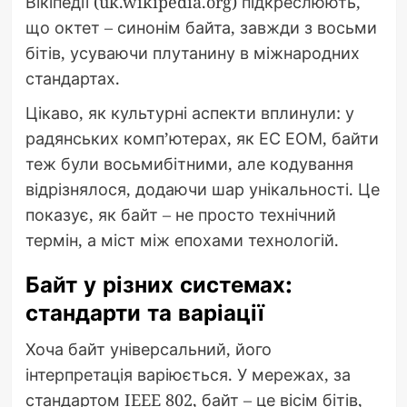
Вікіпедії (uk.wikipedia.org) підкреслюють,
що октет – синонім байта, завжди з восьми
бітів, усуваючи плутанину в міжнародних
стандартах.
Цікаво, як культурні аспекти вплинули: у
радянських комп’ютерах, як ЕС ЕОМ, байти
теж були восьмибітними, але кодування
відрізнялося, додаючи шар унікальності. Це
показує, як байт – не просто технічний
термін, а міст між епохами технологій.
Байт у різних системах:
стандарти та варіації
Хоча байт універсальний, його
інтерпретація варіюється. У мережах, за
стандартом IEEE 802, байт – це вісім бітів,