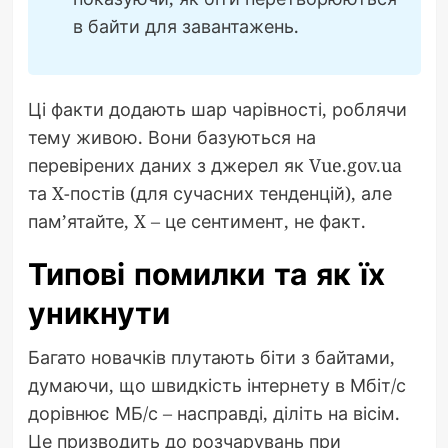
в байти для завантажень.
Ці факти додають шар чарівності, роблячи
тему живою. Вони базуються на
перевірених даних з джерел як Vue.gov.ua
та X-постів (для сучасних тенденцій), але
пам’ятайте, X – це сентимент, не факт.
Типові помилки та як їх
уникнути
Багато новачків плутають біти з байтами,
думаючи, що швидкість інтернету в Мбіт/с
дорівнює МБ/с – насправді, діліть на вісім.
Це призводить до розчарувань при