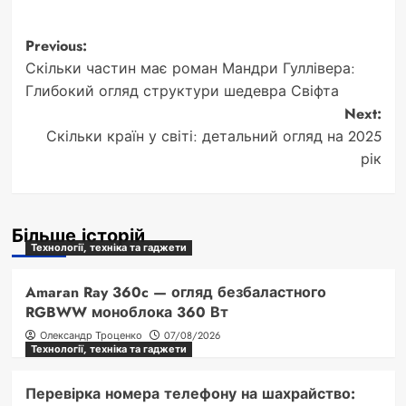
Post
Previous:
Скільки частин має роман Мандри Гуллівера:
navigation
Глибокий огляд структури шедевра Свіфта
Next:
Скільки країн у світі: детальний огляд на 2025
рік
Більше історій
Технології, техніка та гаджети
Amaran Ray 360c — огляд безбаластного
RGBWW моноблока 360 Вт
Олександр Троценко
07/08/2026
Технології, техніка та гаджети
Перевірка номера телефону на шахрайство: