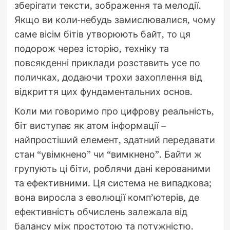
зберігати тексти, зображення та мелодії.
Якщо ви коли-небудь замислювалися, чому
саме вісім бітів утворюють байт, то ця
подорож через історію, техніку та
повсякденні приклади розставить усе по
поличках, додаючи трохи захоплення від
відкриття цих фундаментальних основ.
Коли ми говоримо про цифрову реальність,
біт виступає як атом інформації –
найпростіший елемент, здатний передавати
стан “увімкнено” чи “вимкнено”. Байти ж
групують ці біти, роблячи дані керованими
та ефективними. Ця система не випадкова;
вона виросла з еволюції комп’ютерів, де
ефективність обчислень залежала від
балансу між простотою та потужністю.