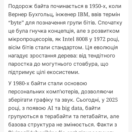
Подорож байта починається в 1950-х, коли
Вернер Бухгольц, інженер IBM, ввів термін
“byte” для позначення групи бітів. Спочатку
це була гнучка концепція, але з розвитком
мікропроцесорів, як Intel 8008 у 1972 році,
вісім бітів стали стандартом. Ця еволюція
нагадує зростання дерева: від тендітного
паростка до могутнього стовбура, що
підтримує цілі екосистеми.
У 1980-х байти стали основою
персональних комп’ютерів, дозволяючи
зберігати графіку та звук. Сьогодні, у 2025
році, з появою AI та big data, байти
групуються в терабайти та петабайти, але
базова структура не змінюється. Факти з