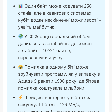
Один байт може кодувати 256
станів, але в квантових системах
кубіт додає нескінченні можливості –
уявіть майбутнє!
У 2025 році глобальний об’єм
даних сягає зетабайтів, де кожен
зетабайт – 10^21 байтів,
перевершуючи уяву.
Помилка в одному біті може
зруйнувати програму, як у випадку з
Ariane 5 ракети 1996 року, де бітова
помилка коштувала мільйони.
Швидкість інтернету в бітах за
секунду: 1 Гбіт/с = 125 МБ/с,
показуючи, як біти перетворюються