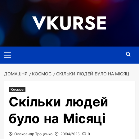
Перейти
до
VKURSE
вмісту
Основне
меню
ДОМАШНЯ
КОСМОС
СКІЛЬКИ ЛЮДЕЙ БУЛО НА МІСЯЦІ
Космос
Скільки людей
було на Місяці
Олександр Троценко
20/04/2025
0