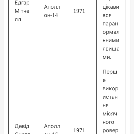
Едгар
Аполл
цікави
Мітче
1971
он-14
вся
лл
паран
ормал
ьними
явища
ми.
Перш
е
викор
истан
ня
місяч
ного
Девід
Аполл
1971
ровер