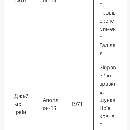
Скотт
он-15
а,
провів
експе
римен
т
Галіле
я.
Зібрав
77 кг
зразкі
в,
Джей
Аполл
шукав
мс
1971
он-15
Ноїв
Ірвін
ковче
г