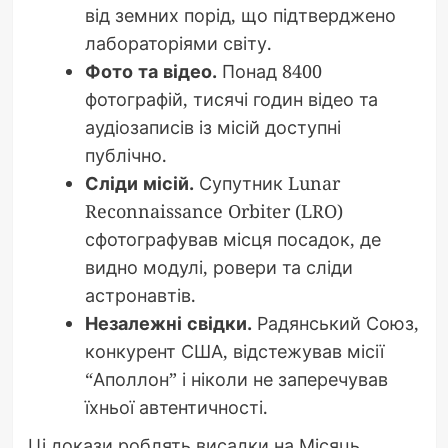
від земних порід, що підтверджено
лабораторіями світу.
Фото та відео.
Понад 8400
фотографій, тисячі годин відео та
аудіозаписів із місій доступні
публічно.
Сліди місій.
Супутник Lunar
Reconnaissance Orbiter (LRO)
сфотографував місця посадок, де
видно модулі, ровери та сліди
астронавтів.
Незалежні свідки.
Радянський Союз,
конкурент США, відстежував місії
“Аполлон” і ніколи не заперечував
їхньої автентичності.
Ці докази роблять висадки на Місяць