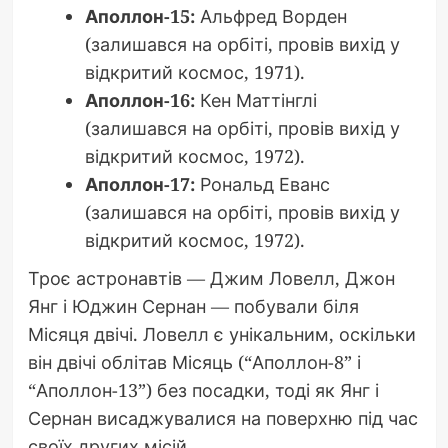
Аполлон-15:
Альфред Ворден
(залишався на орбіті, провів вихід у
відкритий космос, 1971).
Аполлон-16:
Кен Маттінглі
(залишався на орбіті, провів вихід у
відкритий космос, 1972).
Аполлон-17:
Рональд Еванс
(залишався на орбіті, провів вихід у
відкритий космос, 1972).
Троє астронавтів — Джим Ловелл, Джон
Янг і Юджин Сернан — побували біля
Місяця двічі. Ловелл є унікальним, оскільки
він двічі облітав Місяць (“Аполлон-8” і
“Аполлон-13”) без посадки, тоді як Янг і
Сернан висаджувалися на поверхню під час
своїх других місій.