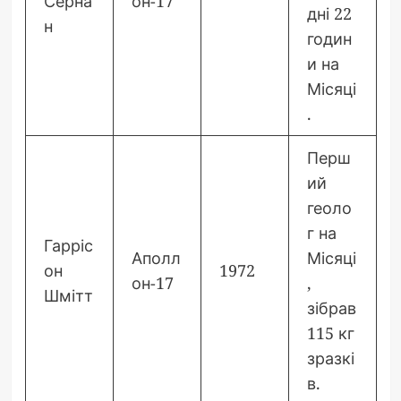
Серна
он-17
дні 22
н
годин
и на
Місяці
.
Перш
ий
геоло
г на
Гарріс
Аполл
Місяці
он
1972
он-17
,
Шмітт
зібрав
115 кг
зразкі
в.