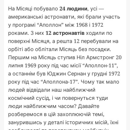
На Місяці побувало
24 людини
, усі —
американські астронавти, які брали участь
у програмі “Аполлон” між 1968 і 1972
роками. З них
12 астронавтів
ходили по
поверхні Місяця, а решта 12 перебували на
орбіті або облітали Місяць без посадки.
Першим на Місяць ступив Ніл Армстронг 20
липня 1969 року під час місії “Аполлон-11”,
а останнім був Юджин Сернан у грудні 1972
року під час “Аполлона-17”. Чому так мало
людей відвідали наш найближчий
космічний сусід, і чи повернуться туди
люди найближчим часом? Давайте
розберемося в цій захоплюючій темі,
занурившись у деталі історичних місій, їхні