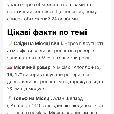
участі через обмеження програми та
політичний контекст. Це пояснює, чому
список обмежений 24 особами.
Цікаві факти по темі
Сліди на Місяці вічні.
Через відсутність
атмосфери сліди астронавтів і роверів
залишаться на Місяці мільйони років.
Місячний ровер.
У місіях “Аполлон-15,
16, 17” використовували ровери, які
дозволяли астронавтам подорожувати до
35 км від модуля.
Гольф на Місяці.
Алан Шепард
(“Аполлон-14”) став єдиною людиною, яка
зіграла в гольф на Місяці, вдаривши два