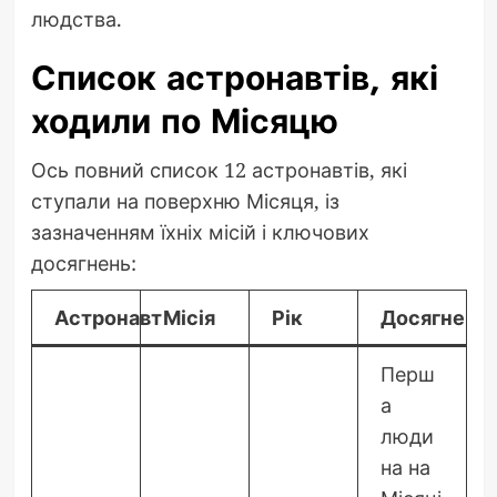
людства.
Список астронавтів, які
ходили по Місяцю
Ось повний список 12 астронавтів, які
ступали на поверхню Місяця, із
зазначенням їхніх місій і ключових
досягнень:
Астронавт
Місія
Рік
Досягненн
Перш
а
люди
на на