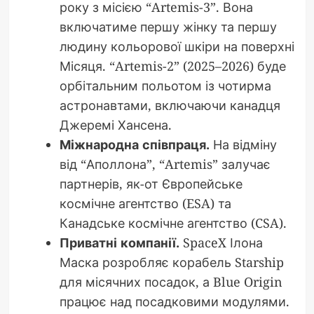
року з місією “Artemis-3”. Вона
включатиме першу жінку та першу
людину кольорової шкіри на поверхні
Місяця. “Artemis-2” (2025–2026) буде
орбітальним польотом із чотирма
астронавтами, включаючи канадця
Джеремі Хансена.
Міжнародна співпраця.
На відміну
від “Аполлона”, “Artemis” залучає
партнерів, як-от Європейське
космічне агентство (ESA) та
Канадське космічне агентство (CSA).
Приватні компанії.
SpaceX Ілона
Маска розробляє корабель Starship
для місячних посадок, а Blue Origin
працює над посадковими модулями.