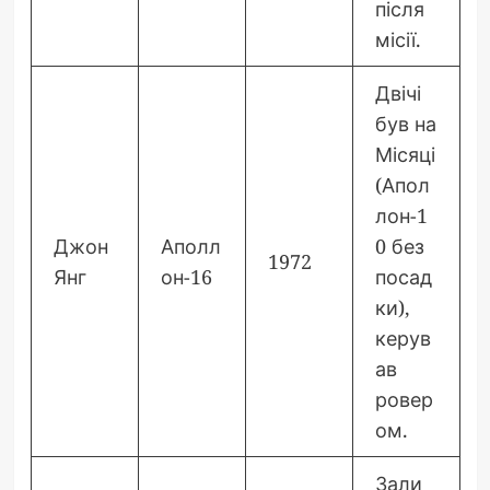
після
місії.
Двічі
був на
Місяці
(Апол
лон-1
Джон
Аполл
0 без
1972
Янг
он-16
посад
ки),
керув
ав
ровер
ом.
Зали