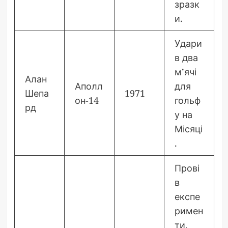
зразк
и.
Удари
в два
м’ячі
Алан
Аполл
для
Шепа
1971
он-14
гольф
рд
у на
Місяці
.
Прові
в
експе
римен
ти,