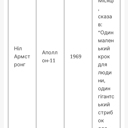
Місяці
,
сказа
в:
“Один
мален
Ніл
ький
Аполл
Армст
1969
крок
он-11
ронг
для
люди
ни,
один
гігантс
ький
стриб
ок