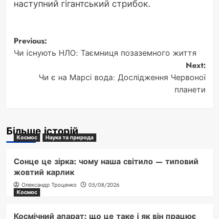
наступний гігантський стрибок.
Post
Previous:
Чи існують НЛО: Таємниця позаземного життя
navigation
Next:
Чи є на Марсі вода: Дослідження Червоної
планети
Більше історій
Космос
Наука та природа
Сонце це зірка: чому наша світило — типовий
жовтий карлик
Олександр Троценко
05/08/2026
Космос
Космічний апарат: що це таке і як він працює