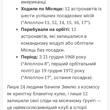
американці.
Ходили по Місяцю:
12 астронавтів із
шести успішних посадкових місій
(“Аполлон-11, 12, 14, 15, 16, 17”).
Перебували на орбіті:
12
астронавтів, які залишалися в
командному модулі або облітали
Місяць без посадки.
Період:
З 21 грудня 1968 року
(“Аполлон-8”, перший орбітальний
політ) до 19 грудня 1972 року
(“Аполлон-17”, остання посадка).
Лише 24 людини бачили Землю з космосу
як крихітну блакитну кулю, і лише 12
залишили свої сліди на місячному ґрунті —
це найексклюзивніший клуб в історії