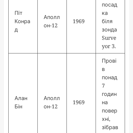
посад
Піт
ка
Аполл
Конра
1969
біля
он-12
д
зонда
Surve
yor 3.
Прові
в
понад
7
годин
Алан
Аполл
1969
на
Бін
он-12
повер
хні,
зібрав