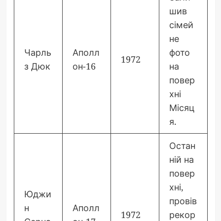
шив
сімей
не
Чарль
Аполл
фото
1972
з Дюк
он-16
на
повер
хні
Місяц
я.
Остан
ній на
повер
хні,
Юджи
провів
н
Аполл
1972
рекор