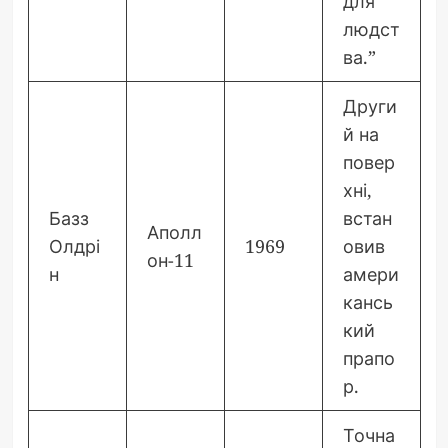
для
людст
ва.”
Други
й на
повер
хні,
Базз
встан
Аполл
Олдрі
1969
овив
он-11
н
амери
кансь
кий
прапо
р.
Точна