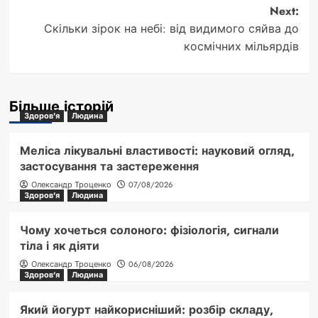
Next:
Скільки зірок на небі: від видимого сяйва до
космічних мільярдів
Більше історій
Здоров'я
Людина
Меліса лікувальні властивості: науковий огляд,
застосування та застереження
Олександр Троценко
07/08/2026
Здоров'я
Людина
Чому хочеться солоного: фізіологія, сигнали
тіла і як діяти
Олександр Троценко
06/08/2026
Здоров'я
Людина
Який йогурт найкорисніший: розбір складу,