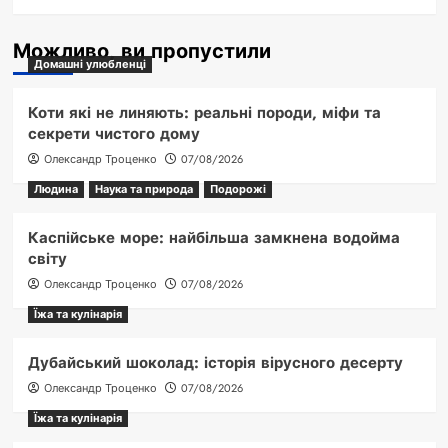
Можливо, ви пропустили
Домашні улюбленці
Коти які не линяють: реальні породи, міфи та
секрети чистого дому
Олександр Троценко
07/08/2026
Людина
Наука та природа
Подорожі
Каспійське море: найбільша замкнена водойма
світу
Олександр Троценко
07/08/2026
Їжа та кулінарія
Дубайський шоколад: історія вірусного десерту
Олександр Троценко
07/08/2026
Їжа та кулінарія