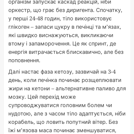
організм запускає каскад реакцій, ніби
оркестр, що грає без диригента. Спочатку,
у перші 24-48 годин, тіло використовує
глікоген – запаси цукру в печінці та м’язах,
які швидко виснажуються, викликаючи
втому і запаморочення. Це як спринт, де
енергія витрачається блискавично, але без
поповнення.
Далі настає фаза кетозу, зазвичай на 3-4
день, коли печінка починає розщеплювати
жири на кетони – альтернативне паливо для
мозку. Цей перехід може
супроводжуватися головним болем чи
нудотою, але з часом тіло адаптується, ніби
корабель, що ловить попутний вітер. Без
їжі м’язова маса починає зменшуватися,