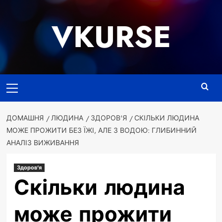
Перейти
до
VKURSE
вмісту
Основне
меню
ДОМАШНЯ
ЛЮДИНА
ЗДОРОВ'Я
СКІЛЬКИ ЛЮДИНА
МОЖЕ ПРОЖИТИ БЕЗ ЇЖІ, АЛЕ З ВОДОЮ: ГЛИБИННИЙ
АНАЛІЗ ВИЖИВАННЯ
Здоров'я
Скільки людина
може прожити