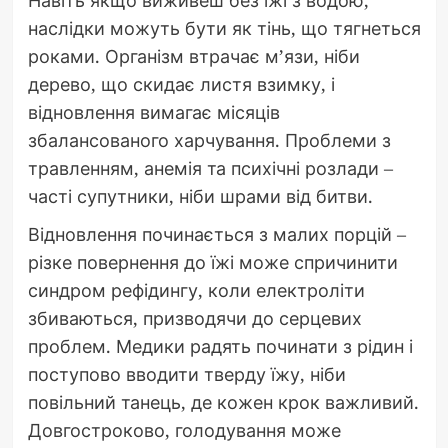
Навіть якщо виживеш без їжі з водою,
наслідки можуть бути як тінь, що тягнеться
роками. Організм втрачає м’язи, ніби
дерево, що скидає листя взимку, і
відновлення вимагає місяців
збалансованого харчування. Проблеми з
травленням, анемія та психічні розлади –
часті супутники, ніби шрами від битви.
Відновлення починається з малих порцій –
різке повернення до їжі може спричинити
синдром рефідингу, коли електроліти
збиваються, призводячи до серцевих
проблем. Медики радять починати з рідин і
поступово вводити тверду їжу, ніби
повільний танець, де кожен крок важливий.
Довгостроково, голодування може