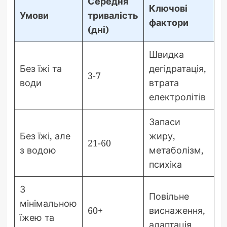
Середня
Ключові
Умови
тривалість
фактори
(дні)
Швидка
Без їжі та
дегідратація,
3-7
води
втрата
електролітів
Запаси
Без їжі, але
жиру,
21-60
з водою
метаболізм,
психіка
З
Повільне
мінімальною
60+
виснаження,
їжею та
адаптація