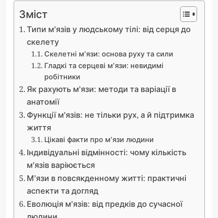
Зміст
Типи м’язів у людському тілі: від серця до
скелету
Скелетні м’язи: основа руху та сили
Гладкі та серцеві м’язи: невидимі
робітники
Як рахують м’язи: методи та варіації в
анатомії
Функції м’язів: не тільки рух, а й підтримка
життя
Цікаві факти про м’язи людини
Індивідуальні відмінності: чому кількість
м’язів варіюється
М’язи в повсякденному житті: практичні
аспекти та догляд
Еволюція м’язів: від предків до сучасної
людини