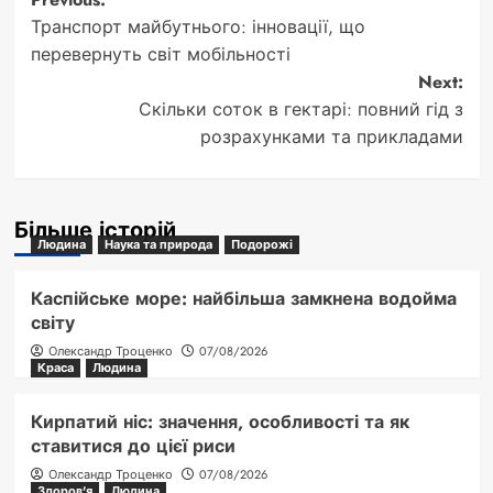
Post
Транспорт майбутнього: інновації, що
navigation
перевернуть світ мобільності
Next:
Скільки соток в гектарі: повний гід з
розрахунками та прикладами
Більше історій
Людина
Наука та природа
Подорожі
Каспійське море: найбільша замкнена водойма
світу
Олександр Троценко
07/08/2026
Краса
Людина
Кирпатий ніс: значення, особливості та як
ставитися до цієї риси
Олександр Троценко
07/08/2026
Здоров'я
Людина