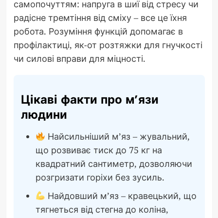
самопочуттям: напруга в шиї від стресу чи
радісне тремтіння від сміху – все це їхня
робота. Розуміння функцій допомагає в
профілактиці, як-от розтяжки для гнучкості
чи силові вправи для міцності.
Цікаві факти про м’язи
людини
Найсильніший м’яз – жувальний,
що розвиває тиск до 75 кг на
квадратний сантиметр, дозволяючи
розгризати горіхи без зусиль.
Найдовший м’яз – кравецький, що
тягнеться від стегна до коліна,