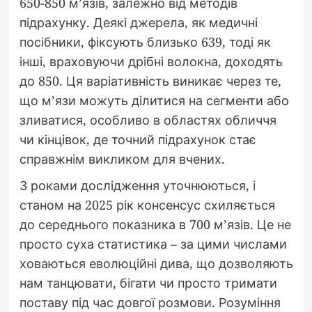
650-850 м’язів, залежно від методів
підрахунку. Деякі джерела, як медичні
посібники, фіксують близько 639, тоді як
інші, враховуючи дрібні волокна, доходять
до 850. Ця варіативність виникає через те,
що м’язи можуть ділитися на сегменти або
зливатися, особливо в областях обличчя
чи кінцівок, де точний підрахунок стає
справжнім викликом для вчених.
З роками дослідження уточнюються, і
станом на 2025 рік консенсус схиляється
до середнього показника в 700 м’язів. Це не
просто суха статистика – за цими числами
ховаються еволюційні дива, що дозволяють
нам танцювати, бігати чи просто тримати
поставу під час довгої розмови. Розуміння