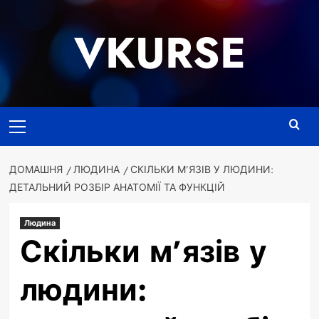
Перейти
до
VKURSE
вмісту
Основне
меню
ДОМАШНЯ
ЛЮДИНА
СКІЛЬКИ М’ЯЗІВ У ЛЮДИНИ:
ДЕТАЛЬНИЙ РОЗБІР АНАТОМІЇ ТА ФУНКЦІЙ
Людина
Скільки м’язів у
людини: