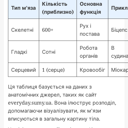
Кількість
Основна
Тип м’яза
Прикл
(приблизно)
функція
Рух і
Скелетні
600+
Біцепс
постава
Робота
В
Гладкі
Сотні
органів
судин
Серцевий
1 (серце)
Кровообіг
Міока
Ця таблиця базується на даних з
анатомічних джерел, таких як сайт
everyday.sumy.ua. Вона ілюструє розподіл,
допомагаючи візуалізувати, як м’язи
вписуються в загальну картину тіла.