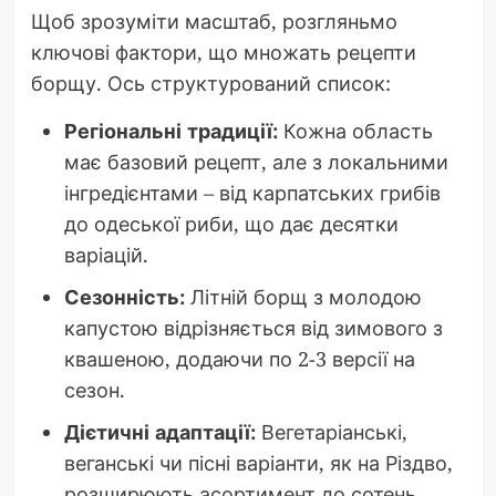
Щоб зрозуміти масштаб, розгляньмо
ключові фактори, що множать рецепти
борщу. Ось структурований список:
Регіональні традиції:
Кожна область
має базовий рецепт, але з локальними
інгредієнтами – від карпатських грибів
до одеської риби, що дає десятки
варіацій.
Сезонність:
Літній борщ з молодою
капустою відрізняється від зимового з
квашеною, додаючи по 2-3 версії на
сезон.
Дієтичні адаптації:
Вегетаріанські,
веганські чи пісні варіанти, як на Різдво,
розширюють асортимент до сотень.