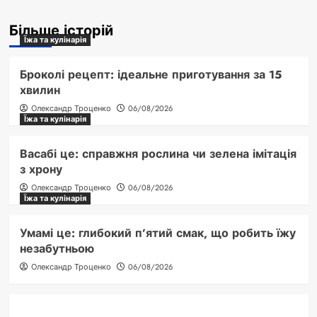
Більше історій
Їжа та кулінарія
Броколі рецепт: ідеальне приготування за 15
хвилин
Олександр Троценко
06/08/2026
Їжа та кулінарія
Васабі це: справжня рослина чи зелена імітація
з хрону
Олександр Троценко
06/08/2026
Їжа та кулінарія
Умамі це: глибокий п’ятий смак, що робить їжу
незабутньою
Олександр Троценко
06/08/2026