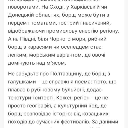
поворотами. На Сході, у Харківській чи
Донецькій областях, борщ може бути з
перцем і томатами, гострий і насичений,
відображаючи промислову енергію регіону.
А на Півдні, біля Чорного моря, рибний
борщ з карасями чи оселедцем стає
легким, морським варіантом, де овочі
домінують над м’ясом.
Не забудьте про Полтавщину, де борщ з
галушками – це справжня поема: тісто, що
плаває в рубіновому бульйоні, додає
текстури і ситості. Кожен регіон – це не
просто географія, а культурний код, де
борщ розповідає історію: від козацьких
походів до сучасних фестивалів. За даними