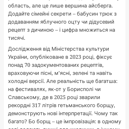
область, але це лише вершина айсберга.
Додайте сімейні секрети – бабусин трюк з
додаванням яблучного оцту чи дідусевий
рецепт з дичиною – і цифра множиться на
тисячі.
Дослідження від Міністерства культури
України, опубліковане в 2023 році, фіксує
понад 70 задокументованих рецептів,
враховуючи пісні, м’ясні, зелені та навіть
холодні версії. Але реальність ще багатша:
на фестивалях, як-от у Борисполі чи
Славському, де в 2025 році зварили
рекордні 317 літрів гетьманського борщу,
демонструють нові інтерпретації. Чому так
багато? Бо борщ – це імпровізація: в одному