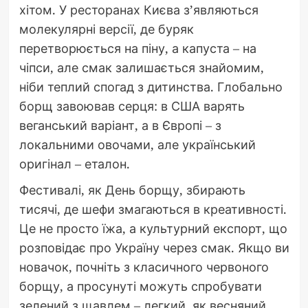
хітом. У ресторанах Києва з’являються
молекулярні версії, де буряк
перетворюється на піну, а капуста – на
чіпси, але смак залишається знайомим,
ніби теплий спогад з дитинства. Глобально
борщ завоював серця: в США варять
веганський варіант, а в Європі – з
локальними овочами, але український
оригінал – еталон.
Фестивалі, як День борщу, збирають
тисячі, де шефи змагаються в креативності.
Це не просто їжа, а культурний експорт, що
розповідає про Україну через смак. Якщо ви
новачок, почніть з класичного червоного
борщу, а просунуті можуть спробувати
зелений з щавлем – легкий, як весняний