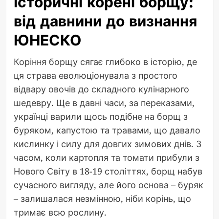
Історичні корені борщу:
від давнини до визнання
ЮНЕСКО
Коріння борщу сягає глибоко в історію, де
ця страва еволюціонувала з простого
відвару овочів до складного кулінарного
шедевру. Ще в давні часи, за переказами,
українці варили щось подібне на борщ з
буряком, капустою та травами, що давало
кислинку і силу для довгих зимових днів. З
часом, коли картопля та томати прибули з
Нового Світу в 18-19 століттях, борщ набув
сучасного вигляду, але його основа – буряк
– залишалася незмінною, ніби корінь, що
тримає всю рослину.