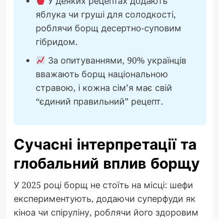
У деяких рецептах додають
яблука чи груші для солодкості,
роблячи борщ десертно-суповим
гібридом.
За опитуваннями, 90% українців
вважають борщ національною
стравою, і кожна сім’я має свій
“єдиний правильний” рецепт.
Сучасні інтерпретації та
глобальний вплив борщу
У 2025 році борщ не стоїть на місці: шефи
експериментують, додаючи суперфуди як
кіноа чи спіруліну, роблячи його здоровим