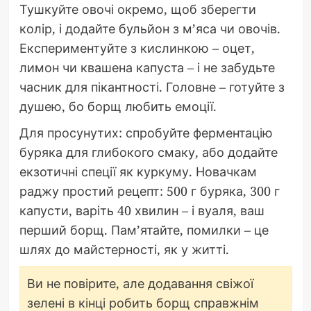
Тушкуйте овочі окремо, щоб зберегти
колір, і додайте бульйон з м’яса чи овочів.
Експериментуйте з кислинкою – оцет,
лимон чи квашена капуста – і не забудьте
часник для пікантності. Головне – готуйте з
душею, бо борщ любить емоції.
Для просунутих: спробуйте ферментацію
буряка для глибокого смаку, або додайте
екзотичні спеції як куркуму. Новачкам
раджу простий рецепт: 500 г буряка, 300 г
капусти, варіть 40 хвилин – і вуаля, ваш
перший борщ. Пам’ятайте, помилки – це
шлях до майстерності, як у житті.
Ви не повірите, але додавання свіжої
зелені в кінці робить борщ справжнім