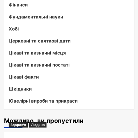
Фінанси
Фундаментальні науки
Хобі
Церковні та святкові дати
Цікаві та визначні місця
Цікаві та визначні постаті
Цікаві факти
Шкідники
Ювелірні вироби та прикраси
Можливо, ви пропустили
Здоров'я
Людина