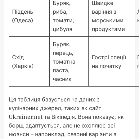
Буряк,
Швидке
Південь
риба,
варіння з
(Одеса)
томати,
морськими
цибуля
продуктами
Буряк,
перець,
Схід
Гострі спеції
томатна
(Харків)
на початку
паста,
часник
Ця таблиця базується на даних з
кулінарних джерел, таких як сайт
Ukrainer.net та Вікіпедія. Вона показує, як
борщ адаптується, але не охоплює всі
нюанси – наприклад, сезонні варіанти з