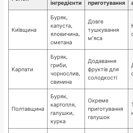
інгредієнти
приготування
Буряк,
Довге
капуста,
Київщина
тушкування
яловичина,
м’яса
сметана
Буряк,
Додавання
гриби,
Карпати
фруктів для
чорнослив,
солодкості
свинина
Буряк,
Окреме
картопля,
Полтавщина
приготування
галушки,
галушок
курка