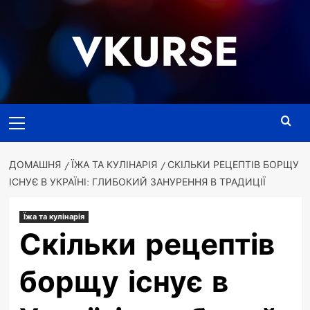
Перейти
до
VKURSE
вмісту
Основне
меню
ДОМАШНЯ
ЇЖА ТА КУЛІНАРІЯ
СКІЛЬКИ РЕЦЕПТІВ БОРЩУ
ІСНУЄ В УКРАЇНІ: ГЛИБОКИЙ ЗАНУРЕННЯ В ТРАДИЦІЇ
Їжа та кулінарія
Скільки рецептів
борщу існує в