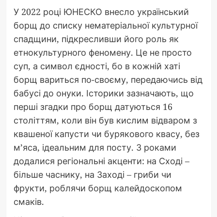
У 2022 році ЮНЕСКО внесло український
борщ до списку нематеріальної культурної
спадщини, підкресливши його роль як
етнокультурного феномену. Це не просто
суп, а символ єдності, бо в кожній хаті
борщ вариться по-своєму, передаючись від
бабусі до онуки. Історики зазначають, що
перші згадки про борщ датуються 16
століттям, коли він був кислим відваром з
квашеної капусти чи бурякового квасу, без
м’яса, ідеальним для посту. З роками
додалися регіональні акценти: на Сході –
більше часнику, на Заході – гриби чи
фрукти, роблячи борщ калейдоскопом
смаків.