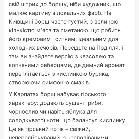
свій штрих до борщу, ніби художник, що
малює картину з локальних фарб. На
Київщині борщ часто густий, з великою
кількістю м’яса та сметаною, що робить
його кремовим і ситним, ідеальним для
холодних вечорів. Переїдьте на Поділля, і
там ви знайдете версію з квасолею та
копченими реберцями, де димний аромат
переплітається з кислинкою буряка,
створюючи симфонію смаків.
У Карпатах борщ набуває гірського
характеру: додають сушені гриби,
чорнослив чи навіть яблука для
солодкуватої ноти, що балансує кислинку.
Це як гірський потік – свіжий,
непередбачуваний, з несподіваними