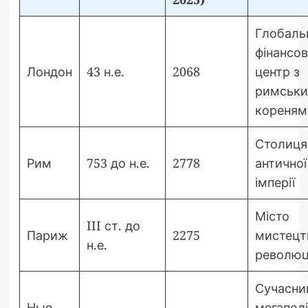
Глобаль
фінансо
Лондон
43 н.е.
2068
центр з
римськ
кореням
Столиця
Рим
753 до н.е.
2778
античної
імперії
Місто
III ст. до
Париж
2275
мистецтв
н.е.
революц
Сучасни
Нью-
мегаполі