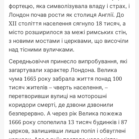
фортецю, яка символізувала владу і страх, і
Лондон почав рости як столиця Англії. До
XII століття населення сягнуло 18 тисяч, а
місто розширилося за межі римських стін,
з новими мостами і церквами, що височіли
над тісними вуличками.
Середньовіччя принесло випробування, які
загартували характер Лондона. Велика
чума 1665 року забрала життя понад 100
тисяч жителів – чверть населення, –
перетворивши вулиці на моторошні
коридори смерті, де дзвони дзвонили
безперервно. А через рік Велика пожежа
1666 року спопелила 13 тисяч будинків і 87
церков, залишивши лише попіл і обвуглені