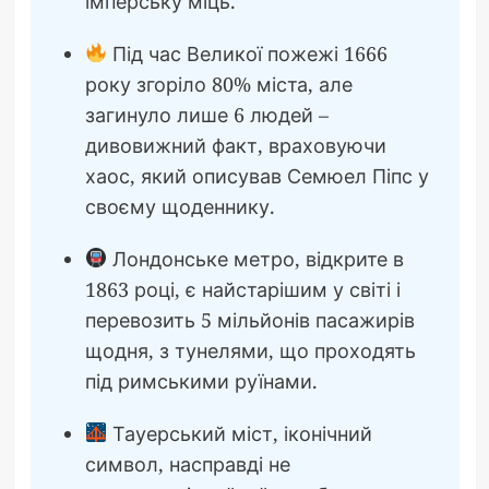
імперську міць.
Під час Великої пожежі 1666
року згоріло 80% міста, але
загинуло лише 6 людей –
дивовижний факт, враховуючи
хаос, який описував Семюел Піпс у
своєму щоденнику.
Лондонське метро, відкрите в
1863 році, є найстарішим у світі і
перевозить 5 мільйонів пасажирів
щодня, з тунелями, що проходять
під римськими руїнами.
Тауерський міст, іконічний
символ, насправді не