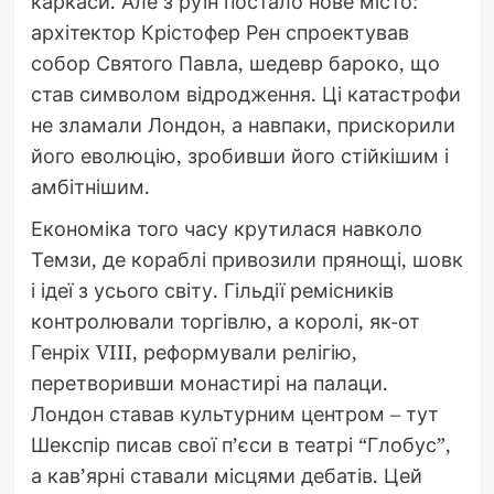
каркаси. Але з руїн постало нове місто:
архітектор Крістофер Рен спроектував
собор Святого Павла, шедевр бароко, що
став символом відродження. Ці катастрофи
не зламали Лондон, а навпаки, прискорили
його еволюцію, зробивши його стійкішим і
амбітнішим.
Економіка того часу крутилася навколо
Темзи, де кораблі привозили прянощі, шовк
і ідеї з усього світу. Гільдії ремісників
контролювали торгівлю, а королі, як-от
Генріх VIII, реформували релігію,
перетворивши монастирі на палаци.
Лондон ставав культурним центром – тут
Шекспір писав свої п’єси в театрі “Глобус”,
а кав’ярні ставали місцями дебатів. Цей