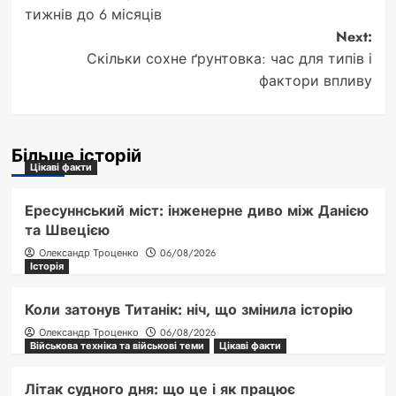
navigation
тижнів до 6 місяців
Next:
Скільки сохне ґрунтовка: час для типів і
фактори впливу
Більше історій
Цікаві факти
Ересуннський міст: інженерне диво між Данією
та Швецією
Олександр Троценко
06/08/2026
Історія
Коли затонув Титанік: ніч, що змінила історію
Олександр Троценко
06/08/2026
Військова техніка та військові теми
Цікаві факти
Літак судного дня: що це і як працює