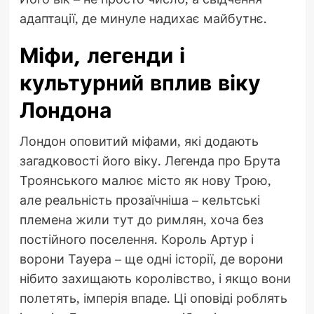
адаптації, де минуле надихає майбутнє.
Міфи, легенди і
культурний вплив віку
Лондона
Лондон оповитий міфами, які додають
загадковості його віку. Легенда про Брута
Троянського малює місто як нову Трою,
але реальність прозаїчніша – кельтські
племена жили тут до римлян, хоча без
постійного поселення. Король Артур і
ворони Тауера – ще одні історії, де ворони
нібито захищають королівство, і якщо вони
полетять, імперія впаде. Ці оповіді роблять