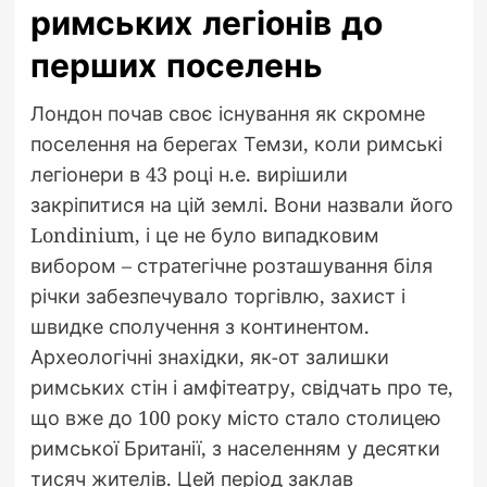
римських легіонів до
перших поселень
Лондон почав своє існування як скромне
поселення на берегах Темзи, коли римські
легіонери в 43 році н.е. вирішили
закріпитися на цій землі. Вони назвали його
Londinium, і це не було випадковим
вибором – стратегічне розташування біля
річки забезпечувало торгівлю, захист і
швидке сполучення з континентом.
Археологічні знахідки, як-от залишки
римських стін і амфітеатру, свідчать про те,
що вже до 100 року місто стало столицею
римської Британії, з населенням у десятки
тисяч жителів. Цей період заклав