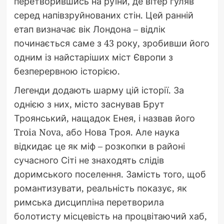
перетворившись на руїни, де вітер гуляв
серед напівзруйнованих стін. Цей ранній
етап визначає вік Лондона – відлік
починається саме з 43 року, зробивши його
одним із найстаріших міст Європи з
безперервною історією.
Легенди додають шарму цій історії. За
однією з них, місто заснував Брут
Троянський, нащадок Енея, і назвав його
Troia Nova, або Нова Троя. Але наука
відкидає це як міф – розкопки в районі
сучасного Сіті не знаходять слідів
доримського поселення. Замість того, щоб
романтизувати, реальність показує, як
римська дисципліна перетворила
болотисту місцевість на процвітаючий хаб,