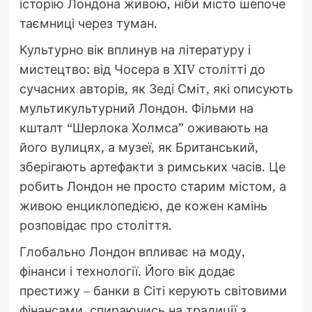
історію Лондона живою, ніби місто шепоче
таємниці через туман.
Культурно вік вплинув на літературу і
мистецтво: від Чосера в XIV столітті до
сучасних авторів, як Зеді Сміт, які описують
мультикультурний Лондон. Фільми на
кшталт “Шерлока Холмса” оживають на
його вулицях, а музеї, як Британський,
зберігають артефакти з римських часів. Це
робить Лондон не просто старим містом, а
живою енциклопедією, де кожен камінь
розповідає про століття.
Глобально Лондон впливає на моду,
фінанси і технології. Його вік додає
престижу – банки в Сіті керують світовими
фінансами, спираючись на традиції з