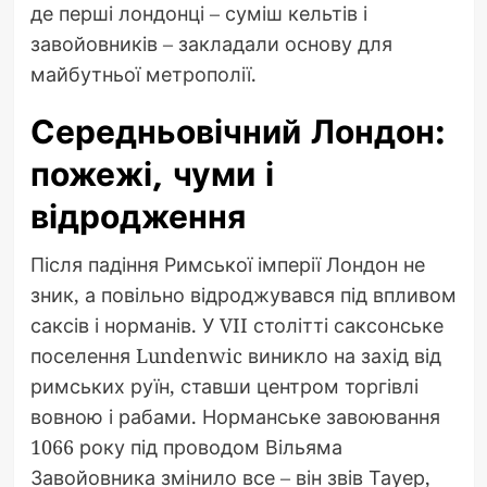
де перші лондонці – суміш кельтів і
завойовників – закладали основу для
майбутньої метрополії.
Середньовічний Лондон:
пожежі, чуми і
відродження
Після падіння Римської імперії Лондон не
зник, а повільно відроджувався під впливом
саксів і норманів. У VII столітті саксонське
поселення Lundenwic виникло на захід від
римських руїн, ставши центром торгівлі
вовною і рабами. Норманське завоювання
1066 року під проводом Вільяма
Завойовника змінило все – він звів Тауер,