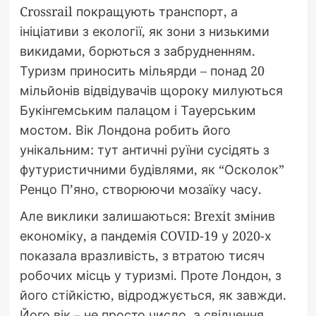
Crossrail покращують транспорт, а
ініціативи з екології, як зони з низькими
викидами, борються з забрудненням.
Туризм приносить мільярди – понад 20
мільйонів відвідувачів щороку милуються
Букінгемським палацом і Тауерським
мостом. Вік Лондона робить його
унікальним: тут античні руїни сусідять з
футуристичними будівлями, як “Осколок”
Ренцо П’яно, створюючи мозаїку часу.
Але виклики залишаються: Brexit змінив
економіку, а пандемія COVID-19 у 2020-х
показала вразливість, з втратою тисяч
робочих місць у туризмі. Проте Лондон, з
його стійкістю, відроджується, як завжди.
Його вік – не просто число, а свідчення