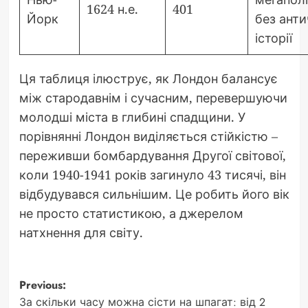
1624 н.е.
401
Йорк
без анти
історії
Ця таблиця ілюструє, як Лондон балансує
між стародавнім і сучасним, перевершуючи
молодші міста в глибині спадщини. У
порівнянні Лондон виділяється стійкістю –
переживши бомбардування Другої світової,
коли 1940-1941 років загинуло 43 тисячі, він
відбудувався сильнішим. Це робить його вік
не просто статистикою, а джерелом
натхнення для світу.
Post
Previous:
За скільки часу можна сісти на шпагат: від 2