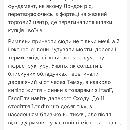
фундамент, на якому Лондон ріс,
перетворюючись із фортеці на жвавий
торговий центр, де перетиналися шляхи
купців і воїнів.
Римляни принесли сюди не тільки мечі, а й
інженерію: вони будували мости, дороги і
терми, які досі впливають на сучасну
інфраструктуру. Уявіть, як солдати в
блискучих обладунках перетинали
дерев’яний міст через Темзу, а навколо
кипіло життя – ринки з товарами з Італії,
Галлії та навіть далекого Сходу. До II
століття Londinium досяг піку, з
населенням близько 60 тисяч, але після
відходу римлян у V столітті місто занепало,