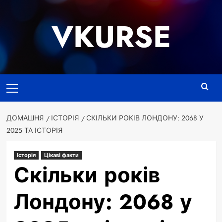
Перейти
до
VKURSE
вмісту
Основне
меню
ДОМАШНЯ
ІСТОРІЯ
СКІЛЬКИ РОКІВ ЛОНДОНУ: 2068 У
2025 ТА ІСТОРІЯ
Історія
Цікаві факти
Скільки років
Лондону: 2068 у