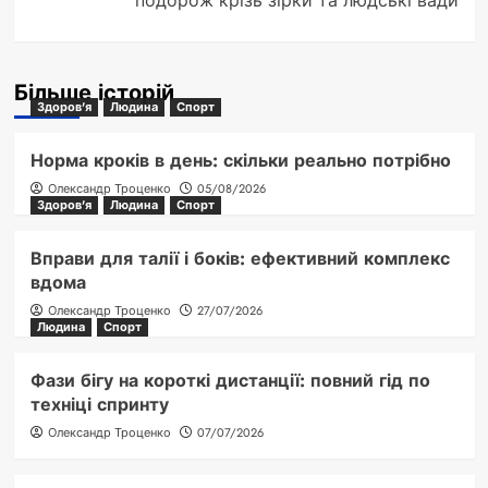
подорож крізь зірки та людські вади
Більше історій
Здоров'я
Людина
Спорт
Норма кроків в день: скільки реально потрібно
Олександр Троценко
05/08/2026
Здоров'я
Людина
Спорт
Вправи для талії і боків: ефективний комплекс
вдома
Олександр Троценко
27/07/2026
Людина
Спорт
Фази бігу на короткі дистанції: повний гід по
техніці спринту
Олександр Троценко
07/07/2026