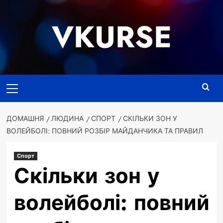
Перейти
до
VKURSE
вмісту
Основне
меню
ДОМАШНЯ
ЛЮДИНА
СПОРТ
СКІЛЬКИ ЗОН У
ВОЛЕЙБОЛІ: ПОВНИЙ РОЗБІР МАЙДАНЧИКА ТА ПРАВИЛ
Спорт
Скільки зон у
волейболі: повний