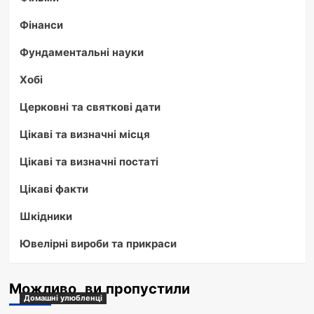
Фінанси
Фундаментальні науки
Хобі
Церковні та святкові дати
Цікаві та визначні місця
Цікаві та визначні постаті
Цікаві факти
Шкідники
Ювелірні вироби та прикраси
Можливо, ви пропустили
Домашні улюбленці