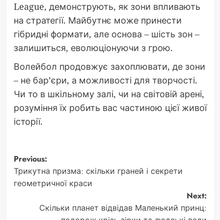
League, демонструють, як зони впливають
на стратегії. Майбутнє може принести
гібридні формати, але основа – шість зон –
залишиться, еволюціонуючи з грою.
Волейбол продовжує захоплювати, де зони
– не бар’єри, а можливості для творчості.
Чи то в шкільному залі, чи на світовій арені,
розуміння їх робить вас частиною цієї живої
історії.
Post
Previous:
Трикутна призма: скільки граней і секрети
navigation
геометричної краси
Next:
Скільки планет відвідав Маленький принц: