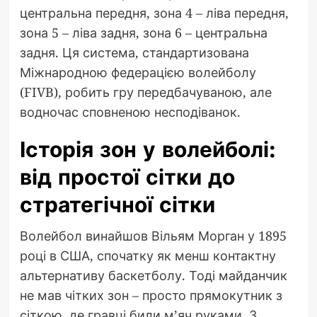
центральна передня, зона 4 – ліва передня,
зона 5 – ліва задня, зона 6 – центральна
задня. Ця система, стандартизована
Міжнародною федерацією волейболу
(FIVB), робить гру передбачуваною, але
водночас сповненою несподіванок.
Історія зон у волейболі:
від простої сітки до
стратегічної сітки
Волейбол винайшов Вільям Морган у 1895
році в США, спочатку як менш контактну
альтернативу баскетболу. Тоді майданчик
не мав чітких зон – просто прямокутник з
сіткою, де гравці били м’яч руками. З