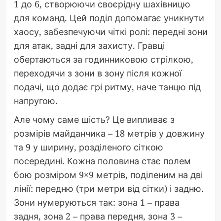
1 до 6, створюючи своєрідну шахівницю
для команд. Цей поділ допомагає уникнути
хаосу, забезпечуючи чіткі ролі: передні зони
для атак, задні для захисту. Гравці
обертаються за годинниковою стрілкою,
переходячи з зони в зону після кожної
подачі, що додає грі ритму, наче танцю під
напругою.
Але чому саме шість? Це випливає з
розмірів майданчика – 18 метрів у довжину
та 9 у ширину, розділеного сіткою
посередині. Кожна половина стає полем
бою розміром 9×9 метрів, поділеним на дві
лінії: передню (три метри від сітки) і задню.
Зони нумеруються так: зона 1 – права
задня, зона 2 – права передня, зона 3 –