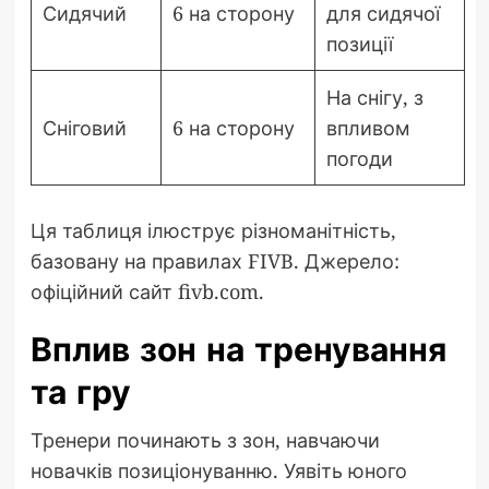
Сидячий
6 на сторону
для сидячої
позиції
На снігу, з
Сніговий
6 на сторону
впливом
погоди
Ця таблиця ілюструє різноманітність,
базовану на правилах FIVB. Джерело:
офіційний сайт fivb.com.
Вплив зон на тренування
та гру
Тренери починають з зон, навчаючи
новачків позиціонуванню. Уявіть юного