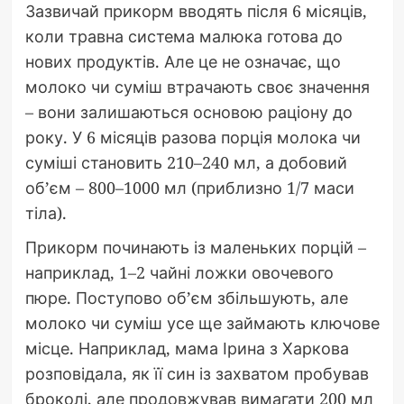
Зазвичай прикорм вводять після 6 місяців,
коли травна система малюка готова до
нових продуктів. Але це не означає, що
молоко чи суміш втрачають своє значення
– вони залишаються основою раціону до
року. У 6 місяців разова порція молока чи
суміші становить 210–240 мл, а добовий
об’єм – 800–1000 мл (приблизно 1/7 маси
тіла).
Прикорм починають із маленьких порцій –
наприклад, 1–2 чайні ложки овочевого
пюре. Поступово об’єм збільшують, але
молоко чи суміш усе ще займають ключове
місце. Наприклад, мама Ірина з Харкова
розповідала, як її син із захватом пробував
броколі, але продовжував вимагати 200 мл