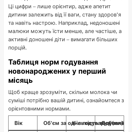
Ці цифри – лише орієнтир, адже апетит
дитини залежить від її ваги, стану здоров’я
та навіть настрою. Наприклад, недоношені
малюки можуть їсти менше, але частіше, а
активні доношені діти – вимагати більших
порцій.
Таблиця норм годування
новонароджених у перший
місяць
Щоб краще зрозуміти, скільки молока чи
суміші потрібно вашій дитині, ознайомтеся з
орієнтовними нормами.
Вік
Об’єм за одне годування (мл)
Кількість годувань н
Добовий об