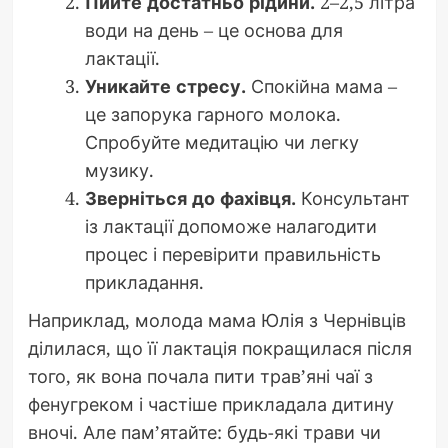
Пийте достатньо рідини.
2–2,5 літра
води на день – це основа для
лактації.
Уникайте стресу.
Спокійна мама –
це запорука гарного молока.
Спробуйте медитацію чи легку
музику.
Зверніться до фахівця.
Консультант
із лактації допоможе налагодити
процес і перевірити правильність
прикладання.
Наприклад, молода мама Юлія з Чернівців
ділилася, що її лактація покращилася після
того, як вона почала пити трав’яні чаї з
фенугреком і частіше прикладала дитину
вночі. Але пам’ятайте: будь-які трави чи