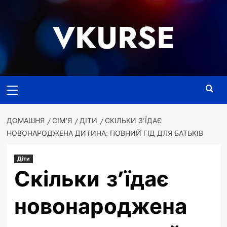
Перейти
до
VKURSE
вмісту
Основне
меню
ДОМАШНЯ
СІМ'Я
ДІТИ
СКІЛЬКИ З’ЇДАЄ
НОВОНАРОДЖЕНА ДИТИНА: ПОВНИЙ ГІД ДЛЯ БАТЬКІВ
Діти
Скільки з’їдає
новонароджена