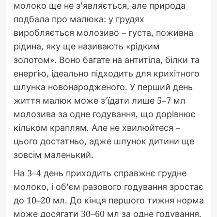
молоко ще не з’являється, але природа
подбала про малюка: у грудях
виробляється молозиво – густа, поживна
рідина, яку ще називають «рідким
золотом». Воно багате на антитіла, білки та
енергію, ідеально підходить для крихітного
шлунка новонародженого. У перший день
життя малюк може з’їдати лише 5–7 мл
молозива за одне годування, що дорівнює
кільком краплям. Але не хвилюйтеся –
цього достатньо, адже шлунок дитини ще
зовсім маленький.
На 3–4 день приходить справжнє грудне
молоко, і об’єм разового годування зростає
до 10–20 мл. До кінця першого тижня норма
може досягати 30–60 мл за одне годування.